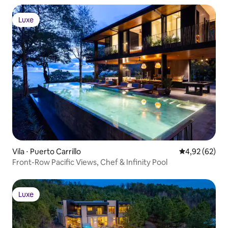
Luxe
Luxe
Vila ⋅ Puerto Carrillo
4,92 de uma a
4,92 (62)
Front-Row Pacific Views, Chef & Infinity Pool
Luxe
Luxe