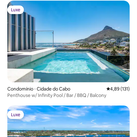
Luxe
Luxe
Condomínio ⋅ Cidade do Cabo
4,89 de uma av
4,89 (131)
Penthouse w/ Infinity Pool / Bar / BBQ / Balcony
Luxe
Luxe