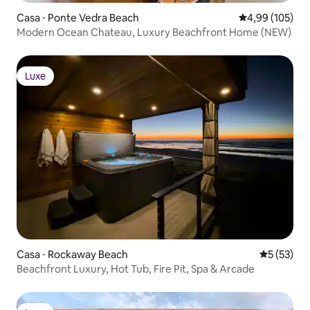
Casa ⋅ Ponte Vedra Beach
4,99 de uma av
4,99 (105)
Modern Ocean Chateau, Luxury Beachfront Home (NEW)
Luxe
Luxe
Casa ⋅ Rockaway Beach
5 de uma a
5 (53)
Beachfront Luxury, Hot Tub, Fire Pit, Spa & Arcade