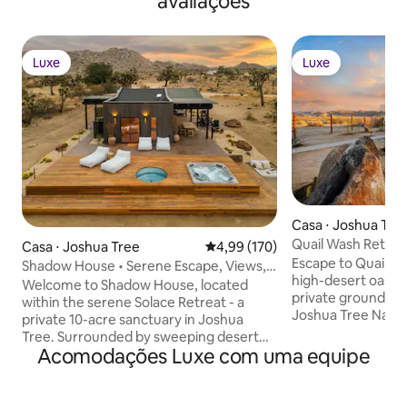
avaliações
Luxe
Luxe
Luxe
Luxe
Casa ⋅ Joshua Tre
Quail Wash Retrea
Casa ⋅ Joshua Tree
4,99 de uma avaliação média de 
4,99 (170)
Plunge, Spa
Escape to Quail W
Shadow House • Serene Escape, Views,
high-desert oasis.
10-Acres, Spa
Welcome to Shadow House, located
private grounds m
within the serene Solace Retreat - a
Joshua Tree Nation
private 10-acre sanctuary in Joshua
sanctuary offers 
Tree. Surrounded by sweeping desert
peace. Retreat to
Acomodações Luxe com uma equipe
views, Shadow House invites you to
or climate-control
embrace outdoor living at its finest.
Dome. Rejuvenate 
Enjoy peaceful mornings on the deck,
wellness circuit: c
afternoons lounging by the built-in hot