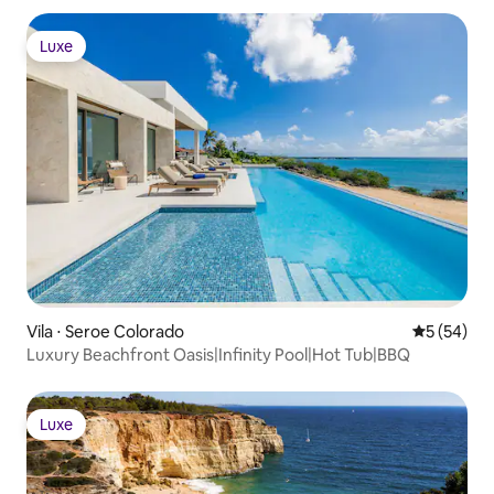
Luxe
Luxe
Vila ⋅ Seroe Colorado
5 de uma a
5 (54)
Luxury Beachfront Oasis|Infinity Pool|Hot Tub|BBQ
Luxe
Luxe