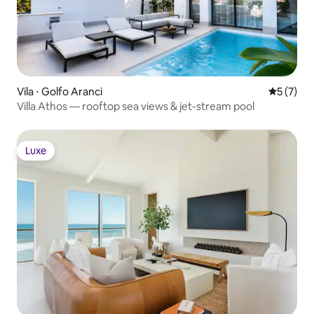
Vila ⋅ Golfo Aranci
5 de uma 
5 (7)
Villa Athos — rooftop sea views & jet-stream pool
Luxe
Luxe