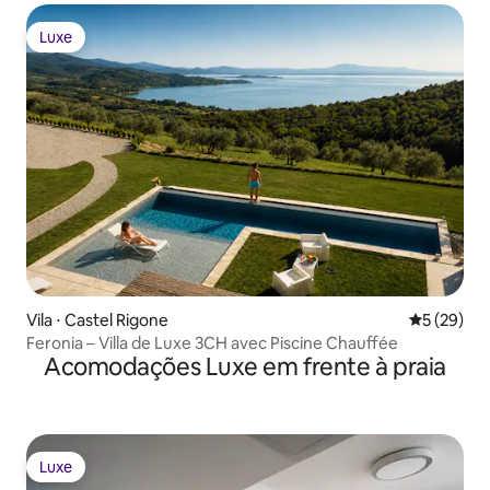
Luxe
Luxe
Vila ⋅ Castel Rigone
5 de uma a
5 (29)
Feronia – Villa de Luxe 3CH avec Piscine Chauffée
Acomodações Luxe em frente à praia
Luxe
Luxe