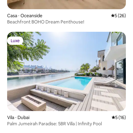
Casa ⋅ Oceanside
5 de uma a
5 (26)
Beachfront BOHO Dream Penthouse!
Luxe
Luxe
Vila ⋅ Dubai
5 de uma a
5 (16)
Palm Jumeirah Paradise: 5BR Villa | Infinity Pool