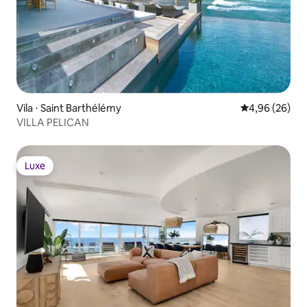
Vila ⋅ Saint Barthélémy
4,96 de uma a
4,96 (26)
VILLA PELICAN
Luxe
Luxe