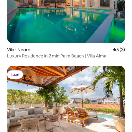
Vila ⋅ Noord
5 de uma 
5 (3)
Luxury Residence in 2 min Palm Beach | Villa Alma
Luxe
Luxe