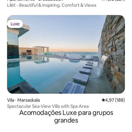
Lilēt - Beautiful & Inspiring. Comfort & Views
Luxe
Luxe
Vila ⋅ Marsaskala
4,97 de uma av
4,97 (188)
Spectacular Sea-View Villa with Spa Area
Acomodações Luxe para grupos
grandes