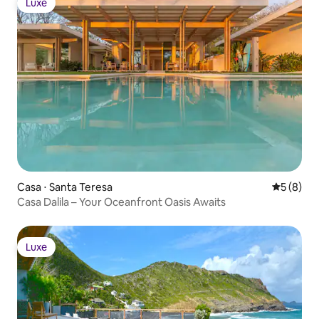
Luxe
Luxe
Casa ⋅ Santa Teresa
5 de uma 
5 (8)
Casa Dalila – Your Oceanfront Oasis Awaits
Luxe
Luxe