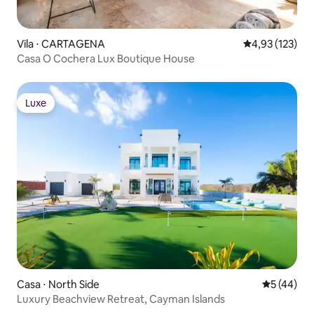
Vila ⋅ CARTAGENA
4,93 de uma av
4,93 (123)
Casa O Cochera Lux Boutique House
Luxe
Luxe
Casa ⋅ North Side
5 de uma a
5 (44)
Luxury Beachview Retreat, Cayman Islands