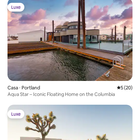
Luxe
Luxe
Casa ⋅ Portland
5 de uma a
5 (20)
Aqua Star – Iconic Floating Home on the Columbia
Luxe
Luxe