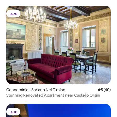
Luxe
Luxe
Condomínio ⋅ Soriano Nel Cimino
5 de uma a
5 (40)
Stunning Renovated Apartment near Castello Orsini
Luxe
Luxe