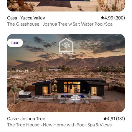
Casa ⋅ Yucca Valley
4,99 de uma ava
4,99 (300)
The Glasshouse | Joshua Tree w Salt Water Pool/Spa
Luxe
Luxe
Casa ⋅ Joshua Tree
4,91 de uma av
4,91 (131)
The Tree House • New Home with Pool, Spa & Views