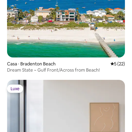
Casa ⋅ Bradenton Beach
5 de uma a
5 (22)
Dream State ~ Gulf Front/Across from Beach!
Luxe
Luxe