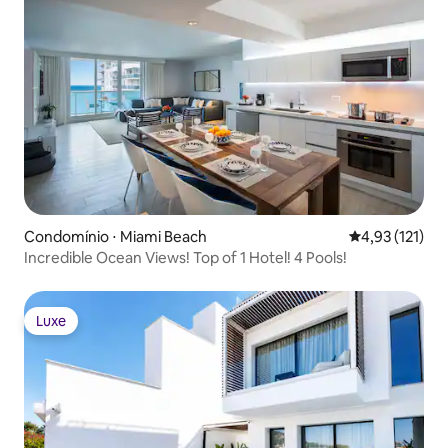
Condomínio ⋅ Miami Beach
4,93 de uma av
4,93 (121)
Incredible Ocean Views! Top of 1 Hotel! 4 Pools!
Luxe
Luxe