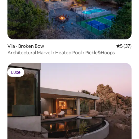
Vila ⋅ Broken Bow
5 de uma a
5 (37)
Architectural Marvel • Heated Pool • Pickle&Hoops
Luxe
Luxe