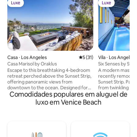
Luxe
Luxe
Luxe
Luxe
Casa ⋅ Los Angeles
5 de uma avaliação média de
5 (31)
Vila ⋅ Los Angeles
Casa Marisol by Oraklus
Six Senses by Stay 
Escape to this breathtaking 4-bedroom
A modern masterpi
retreat perched above the Sunset Strip,
recently remodele
offering panoramic views from
Sunset Strip. Pano
downtown to the ocean. Designed for
from twinkling city
Comodidades populares em aluguel de
unforgettable gatherings, the open-
Island. Offering a
concept layout features soaring wood-
Spacious Master S
luxo em Venice Beach
beamed ceilings, sleek modern interiors,
guest bedrooms. O
and seamless indoor-outdoor flow with
soaring ceilings an
floor-to-ceiling glass doors. Enjoy movie
Excellent outdoor 
nights like never before with cinema-
with a large pool, f
style projectors in the living room and
plants, and teak f
primary suite. The gourmet kitchen and
style balcony, ove