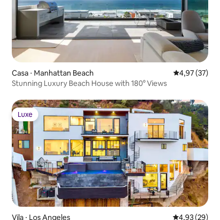
Casa ⋅ Manhattan Beach
4,97 de uma a
4,97 (37)
Stunning Luxury Beach House with 180° Views
Luxe
Luxe
Vila ⋅ Los Angeles
4,93 de uma a
4,93 (29)