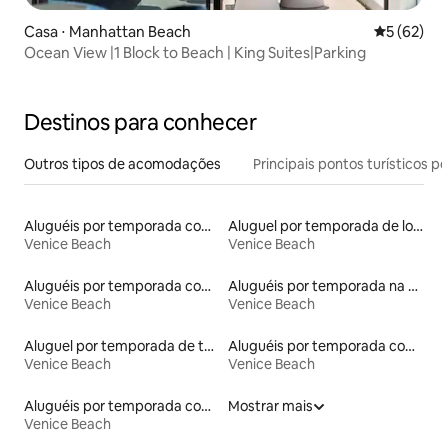
Casa ⋅ Manhattan Beach
5 de uma a
5 (62)
Ocean View |1 Block to Beach | King Suites|Parking
Destinos para conhecer
Outros tipos de acomodações
Principais pontos turísticos po
Aluguéis por temporada com café da manhã
Aluguel por temporada de lofts
Venice Beach
Venice Beach
Aluguéis por temporada com banheira de hidromassagem
Aluguéis por temporada na orla
Venice Beach
Venice Beach
Aluguel por temporada de townhouses
Aluguéis por temporada com suítes privativas
Venice Beach
Venice Beach
Aluguéis por temporada com sauna
Mostrar mais
Venice Beach