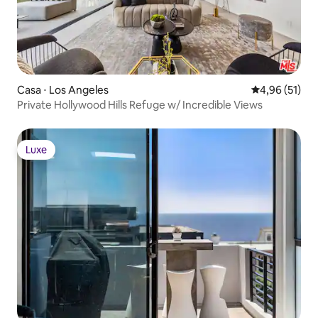
Casa ⋅ Los Angeles
4,96 de uma a
4,96 (51)
Private Hollywood Hills Refuge w/ Incredible Views
Luxe
Luxe