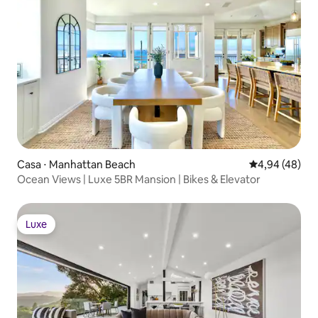
Casa ⋅ Manhattan Beach
4,94 de uma a
4,94 (48)
Ocean Views | Luxe 5BR Mansion | Bikes & Elevator
Luxe
Luxe