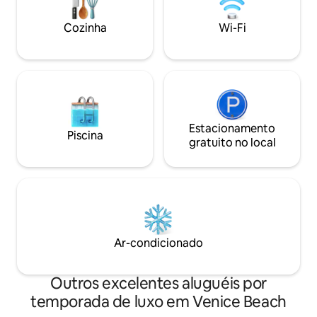
spacious dining area are perfect for
Angeles skyline. A
group meal
experience!
Cozinha
Wi-Fi
Estacionamento
Piscina
gratuito no local
Ar-condicionado
Outros excelentes aluguéis por
temporada de luxo em Venice Beach