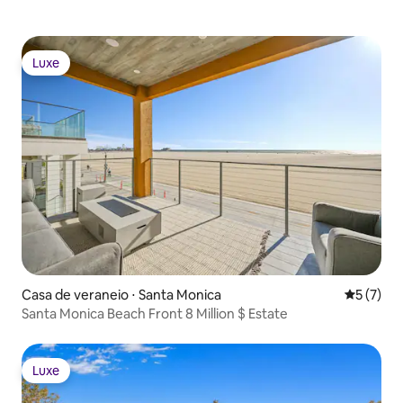
Luxe
Luxe
Casa de veraneio ⋅ Santa Monica
5 de uma 
5 (7)
Santa Monica Beach Front 8 Million $ Estate
Luxe
Luxe