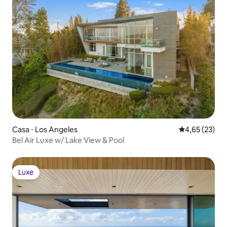
Casa ⋅ Los Angeles
4,65 de uma a
4,65 (23)
Bel Air Luxe w/ Lake View & Pool
Luxe
Luxe