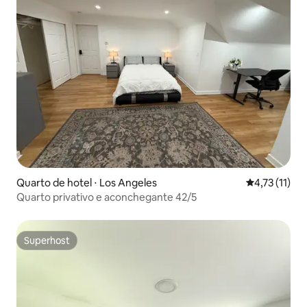
Quarto de hotel ⋅ Los Angeles
4,73 de uma a
4,73 (11)
Quarto privativo e aconchegante 42/5
Superhost
Superhost