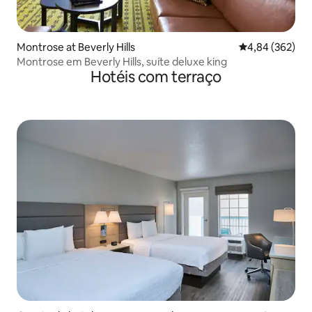
Montrose at Beverly Hills
4,84 de uma ava
4,84 (362)
Montrose em Beverly Hills, suíte deluxe king
Hotéis com terraço