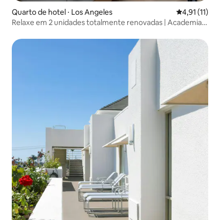
Quarto de hotel ⋅ Los Angeles
4,91 de uma a
4,91 (11)
Relaxe em 2 unidades totalmente renovadas | Academia,
piscina!