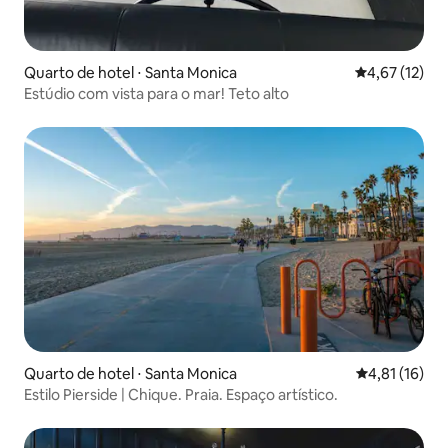
Quarto de hotel ⋅ Santa Monica
4,67 de uma a
4,67 (12)
Estúdio com vista para o mar! Teto alto
Quarto de hotel ⋅ Santa Monica
4,81 de uma a
4,81 (16)
Estilo Pierside | Chique. Praia. Espaço artístico.