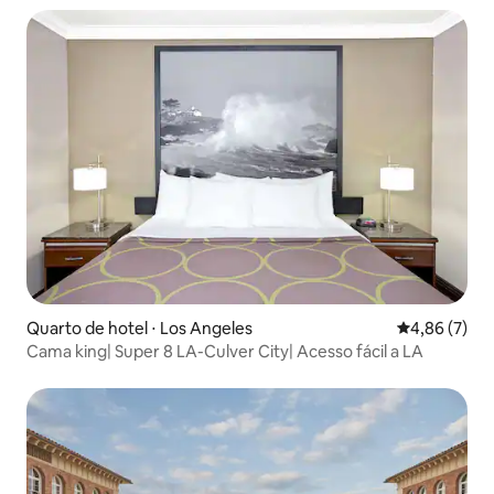
Quarto de hotel ⋅ Los Angeles
4,86 de uma 
4,86 (7)
Cama king| Super 8 LA-Culver City| Acesso fácil a LA