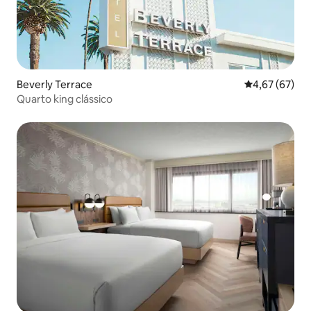
Beverly Terrace
4,67 de uma a
4,67 (67)
Quarto king clássico