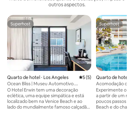
outros aspectos.
Superhost
Superhost
Superhost
Superhost
Quarto de hotel ⋅ Los Angeles
5 de uma avaliação média d
5 (5)
Quarto de hotel ⋅ 
ey
Ocean Bliss | Museu Automotivo.
Acomodação de lu
Lounge no terraço
+ restaurante e pi
O Hotel Erwin tem uma decoração
Experimente o mel
eclética, uma equipe simpática e está
a partir de um ret
localizado bem na Venice Beach e ao
poucos passos da 
lado do mundialmente famoso calçadão
Beach e do charme
de Venice Beach. As atrações são
oferecendo acess
próximas: ✔ Passeie pelo Palisades Park
experiências mais 
para ter vistas deslumbrantes ✔
Angeles. Imagine 
Descubra uma das maiores coleções de
em nosso oásis de p