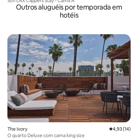
Sofi LAX Clippers Stay - Cama A
Outros aluguéis por temporada em
hotéis
The Ivory
4,93 de uma a
4,93 (14)
O quarto Deluxe com cama king size