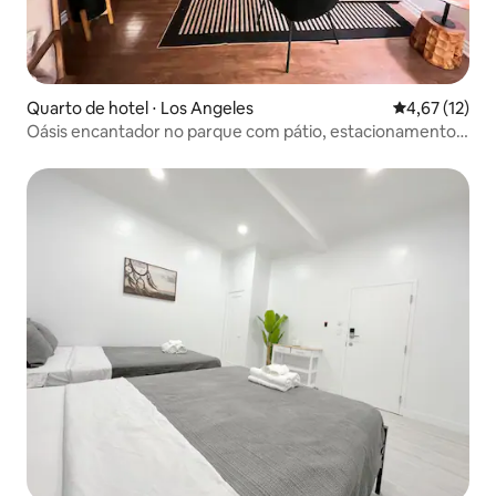
Quarto de hotel ⋅ Los Angeles
4,67 de uma a
4,67 (12)
Oásis encantador no parque com pátio, estacionamento e
lavanderia