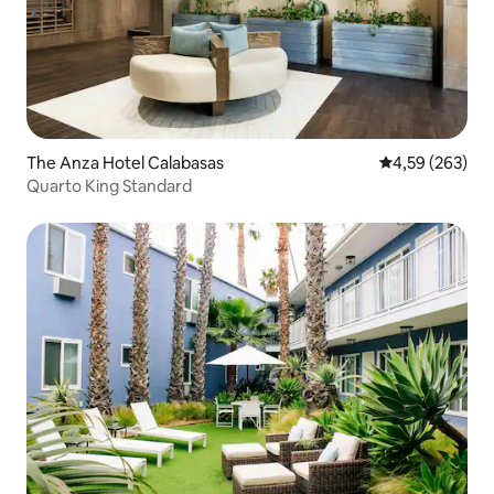
The Anza Hotel Calabasas
4,59 de uma av
4,59 (263)
Quarto King Standard