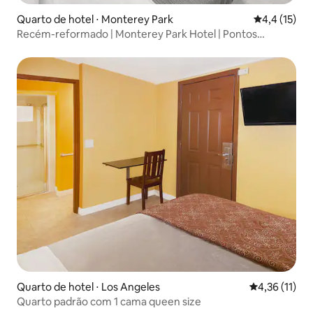
Quarto de hotel ⋅ Monterey Park
4,4 de uma a
4,4 (15)
Recém-reformado | Monterey Park Hotel | Pontos
turísticos de LA
Quarto de hotel ⋅ Los Angeles
4,36 de uma a
4,36 (11)
Quarto padrão com 1 cama queen size