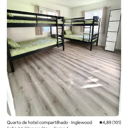
Quarto de hotel compartilhado ⋅ Inglewood
4,89 de uma av
4,89 (101)