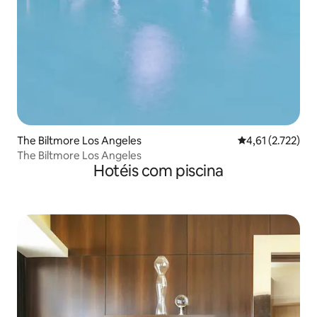
The Biltmore Los Angeles
4,61 de uma aval
4,61 (2.722)
The Biltmore Los Angeles
Hotéis com piscina