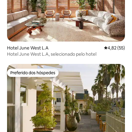
Hotel June West L.A
4,82 de uma a
4,82 (55)
Hotel June West L.A, selecionado pelo hotel
Preferido dos hóspedes
Preferido dos hóspedes