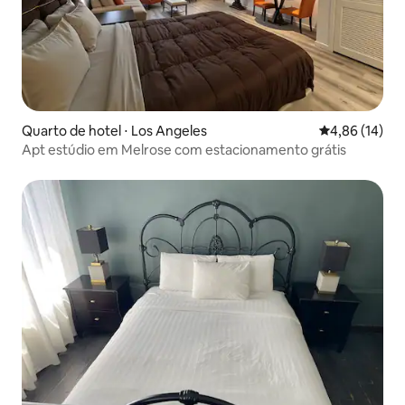
Quarto de hotel ⋅ Los Angeles
4,86 de uma a
4,86 (14)
Apt estúdio em Melrose com estacionamento grátis