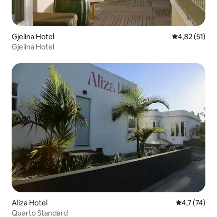
Gjelina Hotel
4,82 de uma a
4,82 (51)
Gjelina Hotel
Aliza Hotel
4,7 de uma a
4,7 (74)
Quarto Standard