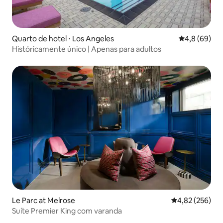
Quarto de hotel ⋅ Los Angeles
4,8 de uma a
4,8 (69)
Históricamente único | Apenas para adultos
Le Parc at Melrose
4,82 de uma av
4,82 (256)
Suíte Premier King com varanda