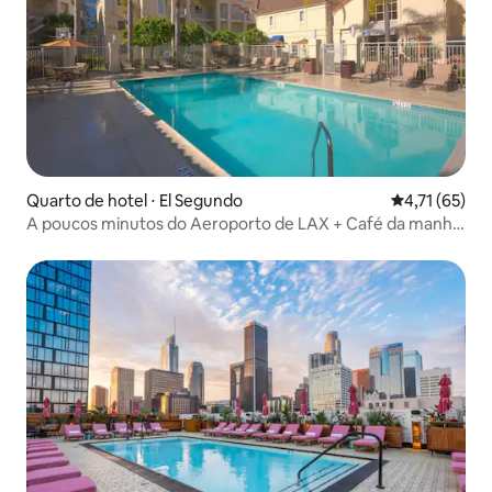
Quarto de hotel ⋅ El Segundo
4,71 de uma a
4,71 (65)
A poucos minutos do Aeroporto de LAX + Café da manhã
grátis. Bar