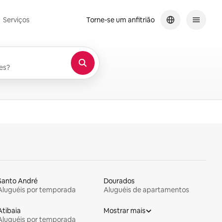
Serviços
Torne-se um anfitrião
os
es?
Santo André
Dourados
Aluguéis por temporada
Aluguéis de apartamentos
Atibaia
Mostrar mais
Aluguéis por temporada