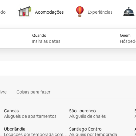
udo
Acomodações
Experiências
Acomodações
Experiências
Serviç
Quando
Quem
Insira as datas
Hósped
ivre
Coisas para fazer
Canoas
São Lourenço
Aluguéis de apartamentos
Aluguéis de chalés
Uberlândia
Santiago Centro
rada com piscina
Locações por temporada com piscina
Aluguéis por temporada