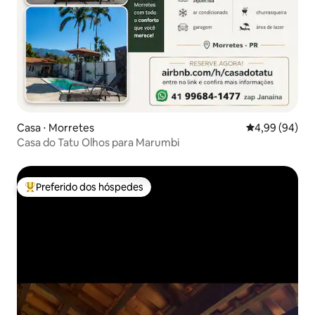
Casa ⋅ Morretes
4,99 de uma av
4,99 (94)
Casa do Tatu Olhos para Marumbi
Preferido dos hóspedes
Entre os melhores preferidos dos hóspedes