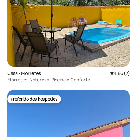
Casa ⋅ Morretes
4,86 de uma 
4,86 (7)
Morretes: Natureza, Piscina e Conforto!
Preferido dos hóspedes
Preferido dos hóspedes