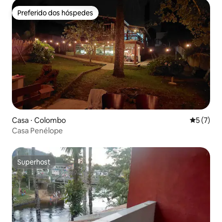
Preferido dos hóspedes
Preferido dos hóspedes
Casa ⋅ Colombo
5 de uma 
5 (7)
Casa Penélope
Superhost
Superhost