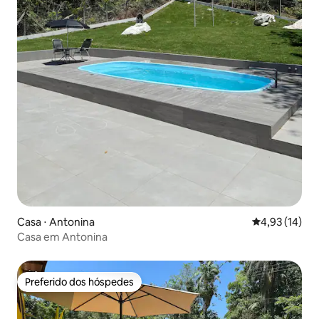
Casa ⋅ Antonina
4,93 de uma a
4,93 (14)
Casa em Antonina
Preferido dos hóspedes
Preferido dos hóspedes