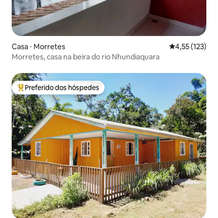
Casa ⋅ Morretes
4,55 de uma av
4,55 (123)
Morretes, casa na beira do rio Nhundiaquara
Preferido dos hóspedes
Entre os melhores preferidos dos hóspedes