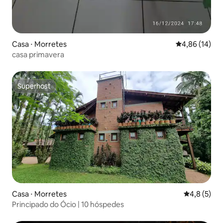
Casa ⋅ Morretes
4,86 de uma a
4,86 (14)
casa primavera
Superhost
Superhost
Casa ⋅ Morretes
4,8 de uma 
4,8 (5)
Principado do Ócio | 10 hóspedes