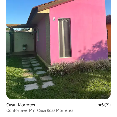
Casa ⋅ Morretes
5 de uma a
5 (21)
Confortável Mini Casa Rosa Morretes