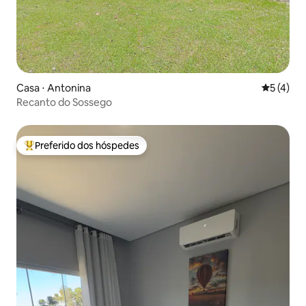
Casa ⋅ Antonina
5 de uma 
5 (4)
Recanto do Sossego
Preferido dos hóspedes
Entre os melhores preferidos dos hóspedes