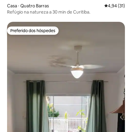
Casa ⋅ Quatro Barras
4,94 de uma a
4,94 (31)
Refúgio na natureza a 30 min de Curitiba.
Preferido dos hóspedes
Preferido dos hóspedes