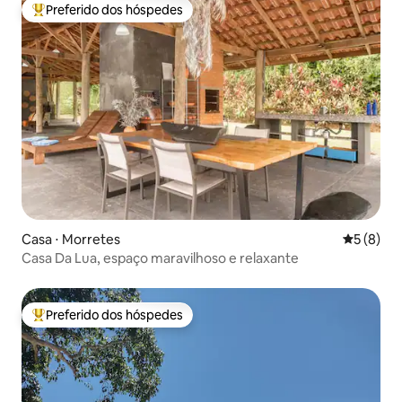
Preferido dos hóspedes
Entre os melhores preferidos dos hóspedes
Casa ⋅ Morretes
5 de uma 
5 (8)
Casa Da Lua, espaço maravilhoso e relaxante
Preferido dos hóspedes
Entre os melhores preferidos dos hóspedes