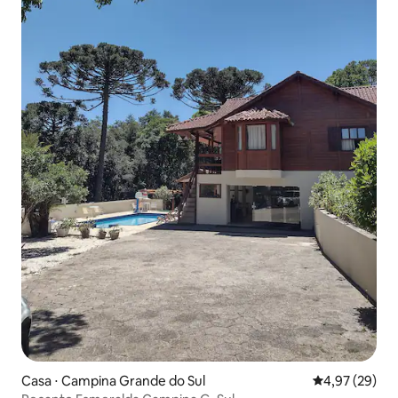
Casa ⋅ Campina Grande do Sul
4,97 de uma a
4,97 (29)