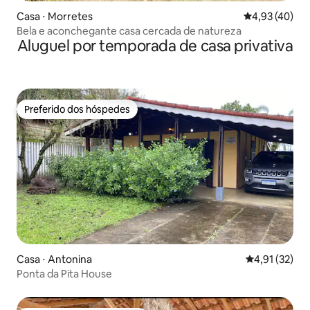
Casa ⋅ Morretes
4,93 de uma a
4,93 (40)
Bela e aconchegante casa cercada de natureza
Aluguel por temporada de casa privativa
Preferido dos hóspedes
Preferido dos hóspedes
Casa ⋅ Antonina
4,91 de uma a
4,91 (32)
Ponta da Pita House