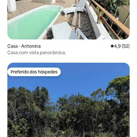
Casa ⋅ Antonina
4,9 de uma a
4,9 (52)
Casa com vista panorâmica.
Preferido dos hóspedes
Preferido dos hóspedes