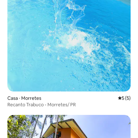
Casa ⋅ Morretes
5 de uma 
5 (5)
Recanto Trabuco - Morretes/ PR