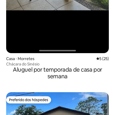
Casa ⋅ Morretes
5 de uma a
5 (25)
Chácara do Sinésio
Aluguel por temporada de casa por
semana
Preferido dos hóspedes
Preferido dos hóspedes