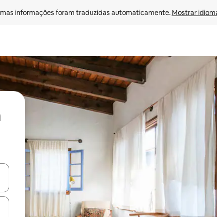
mas informações foram traduzidas automaticamente. 
Mostrar idioma
ore-os usando as seta para cima e para baixo do teclado ou tocando e