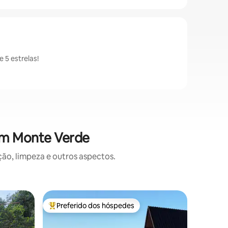
5 estrelas!
em Monte Verde
o, limpeza e outros aspectos.
Casa ⋅ G
Preferido dos hóspedes
Prefe
Entre os melhores preferidos dos hóspedes
Entre o
OTIUM: V
conforto
A Casa O