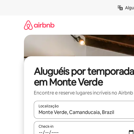
Pular
Algu
para
o
conteúdo
Aluguéis por temporada
em Monte Verde
Encontre e reserve lugares incríveis no Airbnb
Localização
Quando os resultados estiverem disponíveis, expl
Check-in