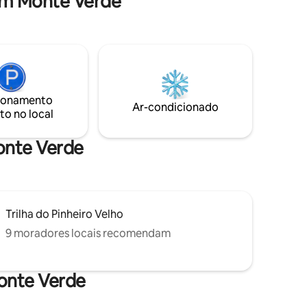
em Monte Verde
consciente. Consulte as opções de yoga,
exa e
meditação, café da manhã e jantar. Por
s e o fire
segurança, não aceitamos
ntimista,
menores de 12 anos.
para dias
rias que
Ideal para
, romance
ionamento
Ar-condicionado
to no local
Monte Verde
Trilha do Pinheiro Velho
9 moradores locais recomendam
onte Verde