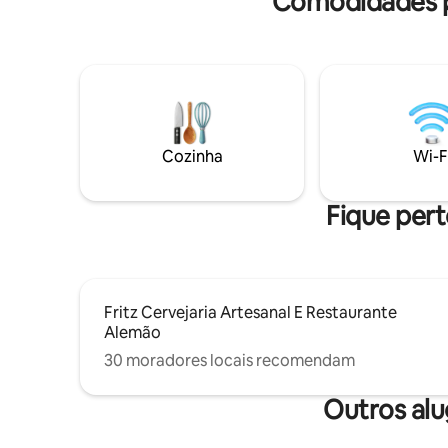
Comodidades p
reconexão em meio a natureza pura e
exclusiva, você terá uma queda d'agua
exclusiva pra você, ofurô quentinho e
todo conforto e experiência singular que
só o nosso refúgio proporciona, do chalé
a cabana viva momentos únicos e
encantadores, queremos te levar a viver
momentos só seu, desconecte,
Cozinha
Wi-F
desacelere e contemple.
Fique pert
Fritz Cervejaria Artesanal E Restaurante
Alemão
30 moradores locais recomendam
Outros al