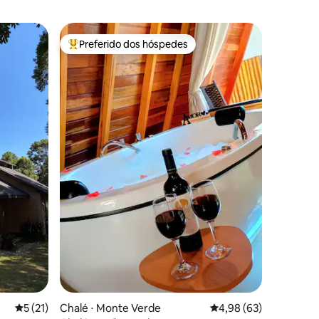
Preferido dos hóspedes
Entre os melhores preferidos dos hóspedes
ções
5 de uma avaliação média de 5, 21 avaliações
5 (21)
Chalé ⋅ Monte Verde
4,98 de uma avaliação
4,98 (63)