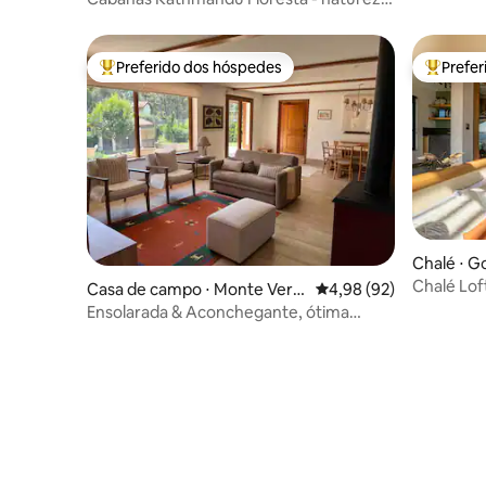
vista linda
Preferido dos hóspedes
Prefe
Entre os melhores preferidos dos hóspedes
Entre os
Chalé ⋅ G
Chalé Lof
Casa de campo ⋅ Monte Verd
4,98 de uma avaliação 
4,98 (92)
Montanh
e
Ensolarada & Aconchegante, ótima
localização