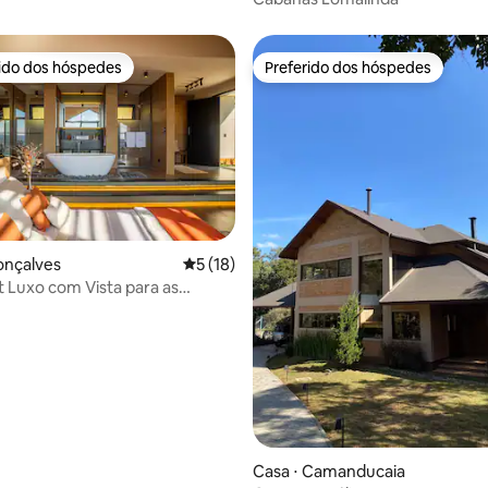
rido dos hóspedes
Preferido dos hóspedes
 melhores preferidos dos hóspedes
Preferido dos hóspedes
onçalves
5 de uma avaliação média de 5, 18 avalia
5 (18)
t Luxo com Vista para as
média de 5, 92 avaliações
as
Casa ⋅ Camanducaia