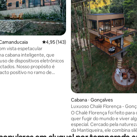
 Camanducaia
4,95 de uma avaliação média de 5, 143 avalia
4,95 (143)
m vista espetacular
 cabana inteligente, que
 uso de dispositivos eletrônicos
ctados. Nosso propósito é
acto positivo no ramo de
otelaria. A cabana
fica a 3 minutos do centro
 de Monte Verde e também da
 Pinheiro Velho, que é uma das
édia de 5, 230 avaliações
Cabana ⋅ Gonçalves
gas da cidade, onde você terá
Luxuoso Chalé Florença - Gon
ade de ver uma Araucária de
O Chalé Florença foi feito par
 anos, com diâmetro de 1,70
quer fugir do mundo e viver al
a, para abraça-la são
especial. Cercado pela naturez
as de 3 a 4 pessoas pelo menos
da Mantiqueira, ele combina sil
RATUITA).
vista cinematográfica e confor