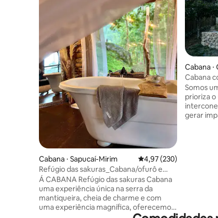
Cabana ⋅
Cabana co
Somos uma
prioriza o
intercone
gerar imp
hospedagem/h
Manticah 
turístico
Trilha do
Cabana ⋅ Sapucaí-Mirim
4,97 de uma avaliação m
4,97 (230)
mais anti
Refúgio das sakuras_Cabana/ofurô e
oportunid
cachoeira priva
Á CABANA Refúgio das sakuras Cabana
aprox 500
uma experiência única na serra da
cm, ou sej
mantiqueira, cheia de charme e com
necessári
uma experiência magnífica, oferecemos
(trilha G
mais está opção de descanso e