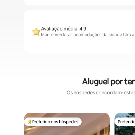
Avaliação média: 4,9
Monte Verde: as acomodações da cidade têm av
Aluguel por t
Os hóspedes concordam: estas
Preferido dos hóspedes
Preferid
Entre os melhores preferidos dos hóspedes
Preferid