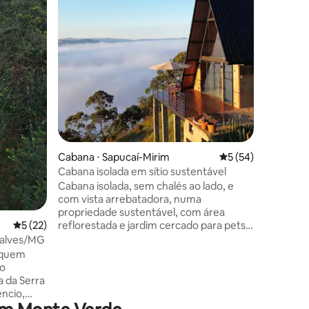
do grupo
refúgio 
localizaç
e São Be
gerador i
Starlink,
de clima 
ções
pensado p
nossas quatro 
privativa
arquitetu
enxoval d
Cabana ⋅ Sapucaí-Mirim
5 de uma avaliação
5 (54)
Cabana isolada em sítio sustentável
Cabana isolada, sem chalés ao lado, e
com vista arrebatadora, numa
propriedade sustentável, com área
reflorestada e jardim cercado para pets.
5 de uma avaliação média de 5, 22 avaliações
5 (22)
Wi-Fi rápido, ideal para home-office. A
çalves/MG
água é de nascente, a energia é solar e
a quem
tratamos nossos resíduos de forma
go
ecológica. É uma hospedagem
a da Serra
antifascista, única, para quem acredita
êncio,
em um mundo mais justo, verde e
to