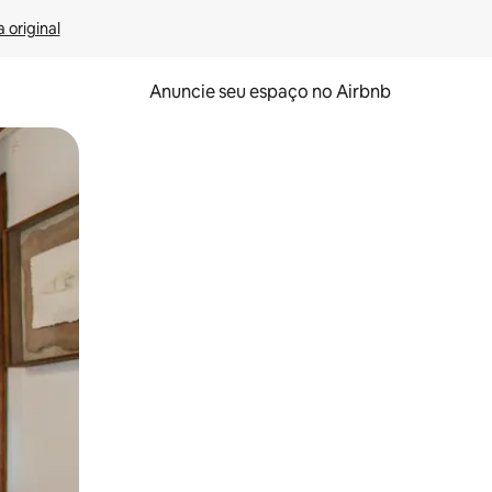
 original
Anuncie seu espaço no Airbnb
 deslizando o dedo na tela.