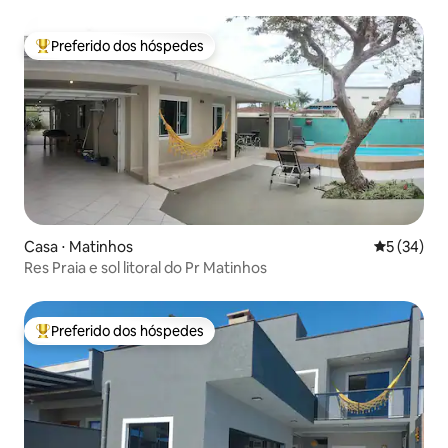
Preferido dos hóspedes
Entre os melhores preferidos dos hóspedes
Casa ⋅ Matinhos
5 de uma a
5 (34)
Res Praia e sol litoral do Pr Matinhos
Preferido dos hóspedes
Entre os melhores preferidos dos hóspedes