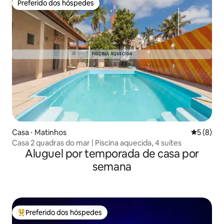
Preferido dos hóspedes
Preferido dos hóspedes
Casa ⋅ Matinhos
5 de uma 
5 (8)
Casa 2 quadras do mar | Piscina aquecida, 4 suítes
Aluguel por temporada de casa por
semana
Preferido dos hóspedes
Entre os melhores preferidos dos hóspedes