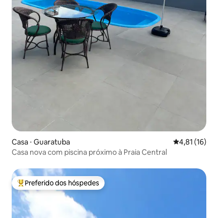
Casa ⋅ Guaratuba
4,81 de uma a
4,81 (16)
Casa nova com piscina próximo à Praia Central
Preferido dos hóspedes
Entre os melhores preferidos dos hóspedes