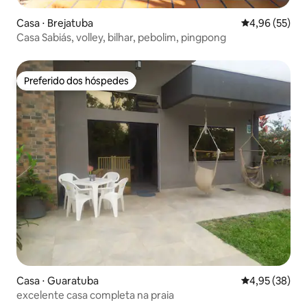
Casa ⋅ Brejatuba
4,96 de uma a
4,96 (55)
Casa Sabiás, volley, bilhar, pebolim, pingpong
Preferido dos hóspedes
Preferido dos hóspedes
Casa ⋅ Guaratuba
4,95 de uma a
4,95 (38)
excelente casa completa na praia