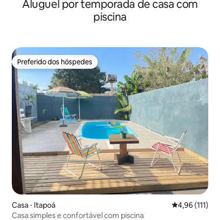
Aluguel por temporada de casa com
piscina
Preferido dos hóspedes
Preferido dos hóspedes
Casa ⋅ Itapoá
4,96 de uma av
4,96 (111)
Casa simples e confortável com piscina