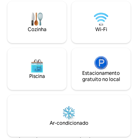
salas e espaço Gourmet. Todas as camas
são sob medida, colchões novos de mola
ensacada. Próximo da praia, com 03
piscinas, quadra areia, sala de jogos.
Cozinha
Wi-Fi
Estacionamento
Piscina
gratuito no local
Ar-condicionado