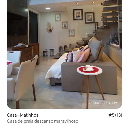
Casa ⋅ Matinhos
5 de uma a
5 (13)
Casa de praia descanso maravilhoso