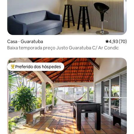
Casa ⋅ Guaratuba
4,93 de uma a
4,93 (70)
Baixa temporada preço Justo Guaratuba C/ Ar Condic
Preferido dos hóspedes
Entre os melhores preferidos dos hóspedes