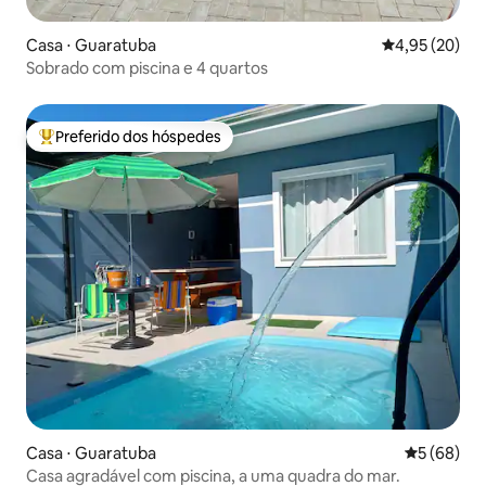
Casa ⋅ Guaratuba
4,95 de uma a
4,95 (20)
Sobrado com piscina e 4 quartos
Preferido dos hóspedes
Entre os melhores preferidos dos hóspedes
Casa ⋅ Guaratuba
5 de uma a
5 (68)
Casa agradável com piscina, a uma quadra do mar.