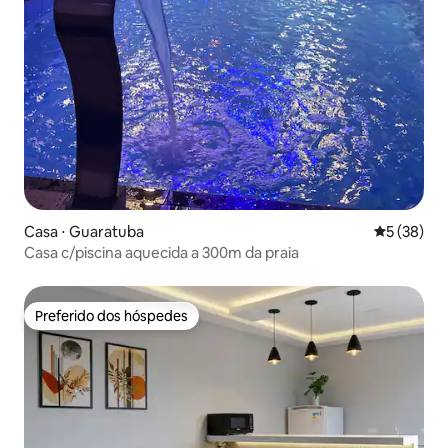
Casa ⋅ Guaratuba
5 de uma a
5 (38)
Casa c/piscina aquecida a 300m da praia
Preferido dos hóspedes
Preferido dos hóspedes