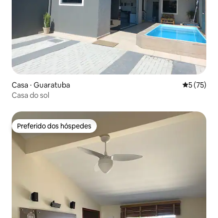
Casa ⋅ Guaratuba
5 de uma a
5 (75)
Casa do sol
Preferido dos hóspedes
Preferido dos hóspedes