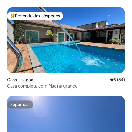
Preferido dos hóspedes
Entre os melhores preferidos dos hóspedes
Casa ⋅ Itapoá
5 de uma a
5 (54)
Casa completa com Piscina grande
Superhost
Superhost