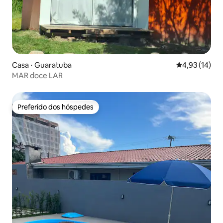
Casa ⋅ Guaratuba
4,93 de uma a
4,93 (14)
MAR doce LAR
Preferido dos hóspedes
Preferido dos hóspedes