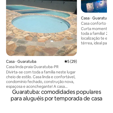
Casa ⋅ Guaratuba
Casa conforto em 
vagas garagem
Curta momentos i
toda a família! 🏖️✨ Espaço, conforto 
localização te es
térrea, ideal para 
grupos de amigos! 3 suítes + 2 quarto
adicionais – Todo
para noites tranq
Casa ⋅ Guaratuba
5 de uma avaliação média de
5 (29)
privativo para até
Casa linda praia Guaratuba-PR
quadras da praia – cerca de 10 minutos a
pé. 🌴 Perfeita para quem busca
Divirta-se com toda a família neste lugar
descanso, diversã
cheio de estilo. Casa linda e confortável,
viver dias inesqu
condomínio fechado, construção nova,
destinos mais enca
espaçosa e aconchegante! A casa
Guaratuba: comodidades populares
acomoda 14 pessoas com conforto,
serviço louças completo para 14
para aluguéis por temporada de casa
pessoas, sanduicheira, torradeira, agua
filtro, liquidificador, batedeira, cervejeira.
Ar condicionado em todos os quartos,