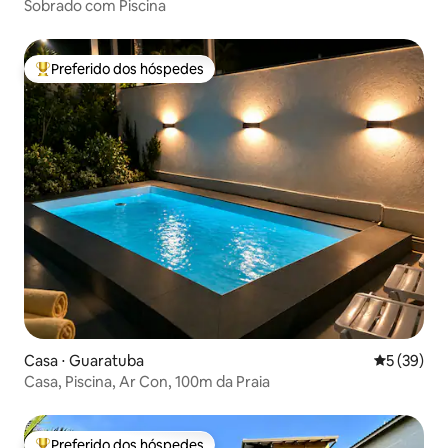
Sobrado com Piscina
Preferido dos hóspedes
Entre os melhores preferidos dos hóspedes
Casa ⋅ Guaratuba
5 de uma a
5 (39)
Casa, Piscina, Ar Con, 100m da Praia
Preferido dos hóspedes