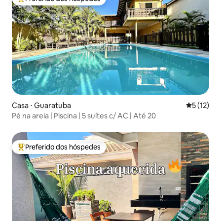
Entre os melhores preferidos dos hóspedes
Casa ⋅ Guaratuba
5 de uma a
5 (12)
Pé na areia | Piscina | 5 suítes c/ AC | Até 20
Preferido dos hóspedes
Entre os melhores preferidos dos hóspedes