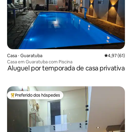
Casa ⋅ Guaratuba
4,97 de uma a
4,97 (61)
Casa em Guaratuba com Piscina
Aluguel por temporada de casa privativa
Preferido dos hóspedes
Entre os melhores preferidos dos hóspedes