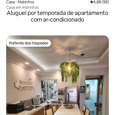
Casa ⋅ Matinhos
4,88 de uma a
4,88 (59)
Casa em Matinhos
Aluguel por temporada de apartamento
com ar-condicionado
Preferido dos hóspedes
Preferido dos hóspedes