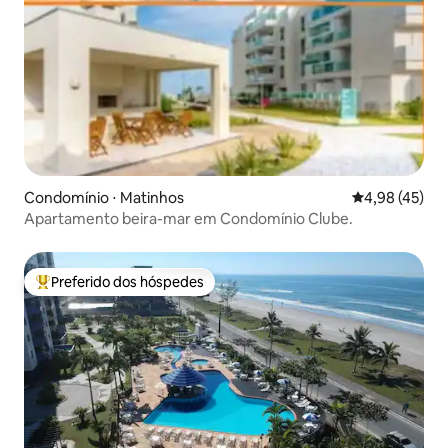
Condomínio ⋅ Matinhos
4,98 de uma a
4,98 (45)
Apartamento beira-mar em Condomínio Clube.
Preferido dos hóspedes
Entre os melhores preferidos dos hóspedes