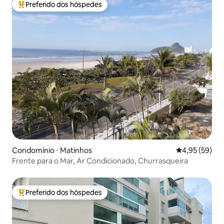
Preferido dos hóspedes
Entre os melhores preferidos dos hóspedes
Condomínio ⋅ Matinhos
4,95 de uma a
4,95 (59)
Frente para o Mar, Ar Condicionado, Churrasqueira
Preferido dos hóspedes
Entre os melhores preferidos dos hóspedes