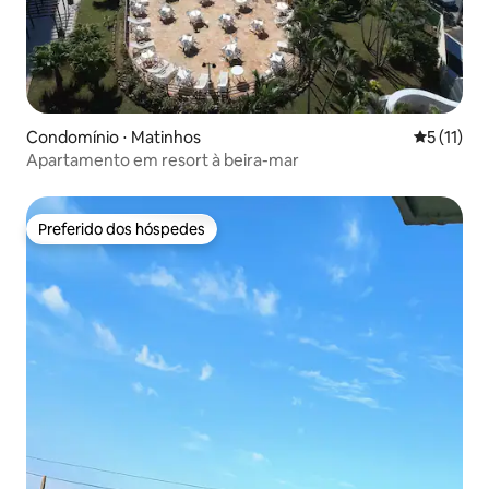
Condomínio ⋅ Matinhos
5 de uma a
5 (11)
Apartamento em resort à beira-mar
Preferido dos hóspedes
Preferido dos hóspedes