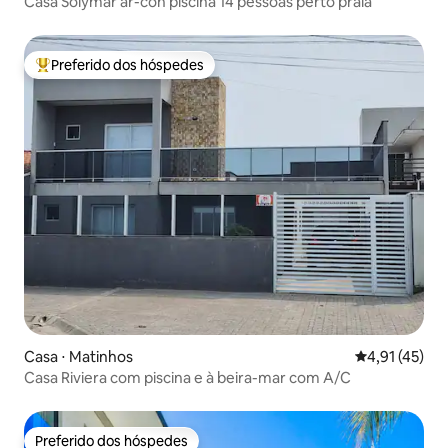
Casa Solymar ar-con piscina 14 pessoas perto praia
Preferido dos hóspedes
Entre os melhores preferidos dos hóspedes
Casa ⋅ Matinhos
4,91 de uma a
4,91 (45)
Casa Riviera com piscina e à beira-mar com A/C
Preferido dos hóspedes