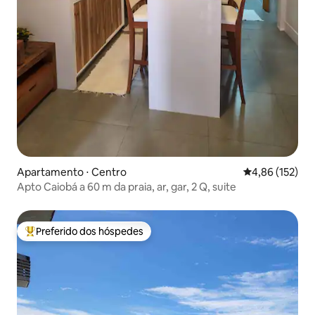
Apartamento ⋅ Centro
4,86 de uma av
4,86 (152)
Apto Caiobá a 60 m da praia, ar, gar, 2 Q, suite
Preferido dos hóspedes
Entre os melhores preferidos dos hóspedes