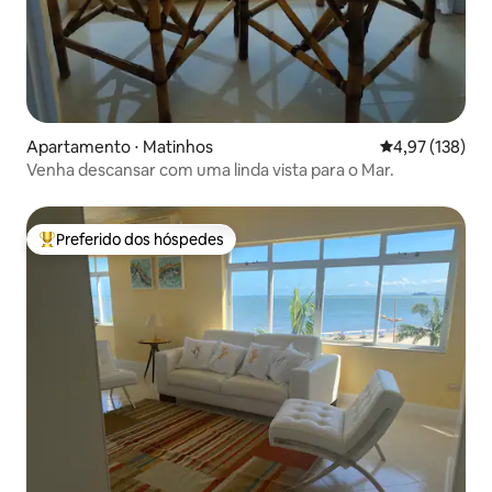
Apartamento ⋅ Matinhos
4,97 de uma av
4,97 (138)
Venha descansar com uma linda vista para o Mar.
Preferido dos hóspedes
Entre os melhores preferidos dos hóspedes