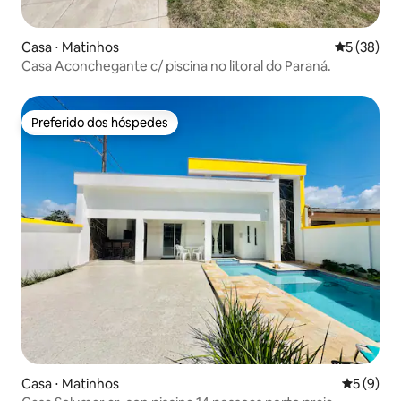
Casa ⋅ Matinhos
5 de uma a
5 (38)
Casa Aconchegante c/ piscina no litoral do Paraná.
Preferido dos hóspedes
Preferido dos hóspedes
Casa ⋅ Matinhos
5 de uma 
5 (9)