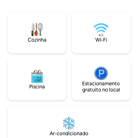
600 m supermercado caopi. Lugar
de amigos. A distri
excelente para descansar com a família
com ar-condicionad
disponível o ano todo. Imóvel todo
com Smart TV, coz
murado com portão eletrônico Possui
garagem para 4 ca
espaços para os pets.
friendly, em um espaço pensado para
reunir família e a
Brava e do pico de 
Cozinha
Wi-Fi
Estacionamento
Piscina
gratuito no local
Ar-condicionado