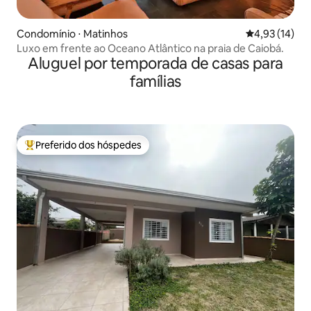
Condomínio ⋅ Matinhos
4,93 de uma a
4,93 (14)
Luxo em frente ao Oceano Atlântico na praia de Caiobá.
Aluguel por temporada de casas para
famílias
Preferido dos hóspedes
Entre os melhores preferidos dos hóspedes