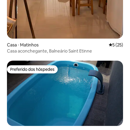
Casa ⋅ Matinhos
5 de uma a
5 (25)
Casa aconchegante, Balneário Saint Etinne
Preferido dos hóspedes
Preferido dos hóspedes