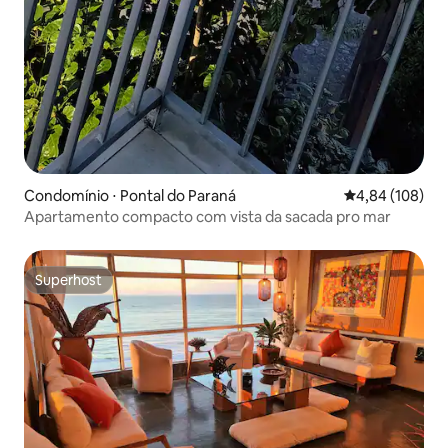
Condomínio ⋅ Pontal do Paraná
4,84 de uma av
4,84 (108)
Apartamento compacto com vista da sacada pro mar
Superhost
Superhost