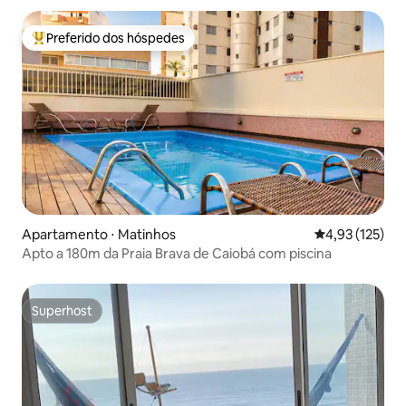
Preferido dos hóspedes
Entre os melhores preferidos dos hóspedes
Apartamento ⋅ Matinhos
4,93 de uma av
4,93 (125)
Apto a 180m da Praia Brava de Caiobá com piscina
Superhost
Superhost