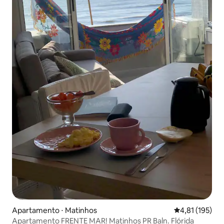
Apartamento ⋅ Matinhos
4,81 de uma av
4,81 (195)
Apartamento FRENTE MAR! Matinhos PR Baln. Flórida