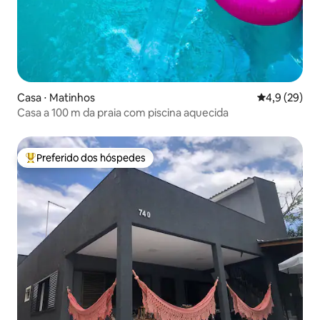
Casa ⋅ Matinhos
4,9 de uma a
4,9 (29)
Casa a 100 m da praia com piscina aquecida
Preferido dos hóspedes
Entre os melhores preferidos dos hóspedes