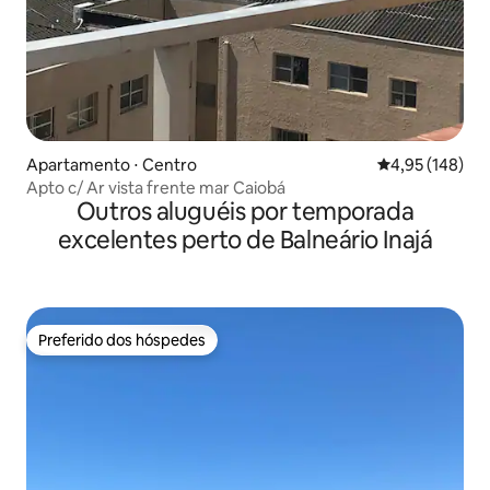
Apartamento ⋅ Centro
4,95 de uma av
4,95 (148)
Apto c/ Ar vista frente mar Caiobá
Outros aluguéis por temporada
excelentes perto de Balneário Inajá
Preferido dos hóspedes
Preferido dos hóspedes