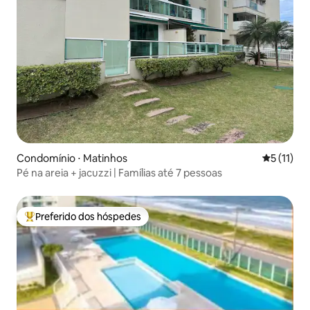
Condomínio ⋅ Matinhos
5 de uma a
5 (11)
Pé na areia + jacuzzi | Famílias até 7 pessoas
Preferido dos hóspedes
Entre os melhores preferidos dos hóspedes