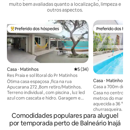
muito bem avaliadas quanto a localização, limpeza e
outros aspectos.
Preferido dos hóspedes
Preferido dos hó
Entre os melhores preferidos dos hóspedes
Preferido dos hó
Casa ⋅ Matinhos
5 de uma avaliação média de
5 (34)
Res Praia e sol litoral do Pr Matinhos
Casa ⋅ Matinhos
Ótima casa espaçosa ,fica na rua
Casa a 700m do m
Apucarana 272 ,Bom retiro/Matinhos.
aquecida e ar-con
Terreno individual , com piscina , luz led
Casa no centro de
azul com cascata e hidro. Garagem e
metros do mar, com
espaço para 3 carros A residência fica a
aquecida a 36 °C 
900 m da praia Flamingo ,orla
churrasqueira. Re
Comodidades populares para aluguel
revitalizada ,1 km do centro e mercado
com melhor acomo
do peixe , 3 km da praia mansa Caiobá.
de cama incluída 
por temporada perto de Balneário Inajá
Estamos a 200 m panificadora soley e
atendem bem famíl