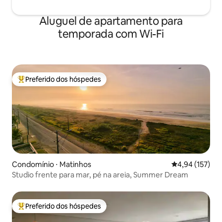
Aluguel de apartamento para
temporada com Wi-Fi
Preferido dos hóspedes
Entre os melhores preferidos dos hóspedes
Condomínio ⋅ Matinhos
4,94 de uma av
4,94 (157)
Studio frente para mar, pé na areia, Summer Dream
Preferido dos hóspedes
Entre os melhores preferidos dos hóspedes