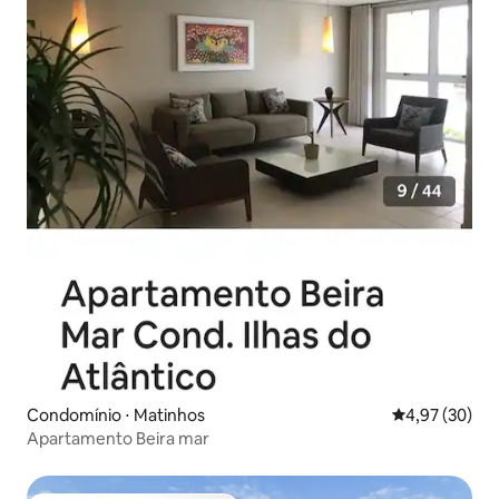
Condomínio ⋅ Matinhos
4,97 de uma a
4,97 (30)
Apartamento Beira mar