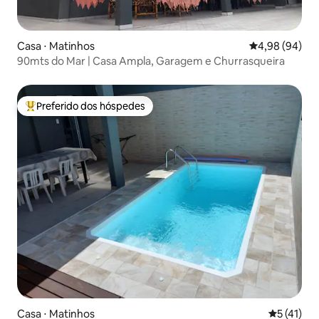
Casa ⋅ Matinhos
4,98 de uma av
4,98 (94)
90mts do Mar | Casa Ampla, Garagem e Churrasqueira
Preferido dos hóspedes
Entre os melhores preferidos dos hóspedes
Casa ⋅ Matinhos
5 de uma a
5 (41)