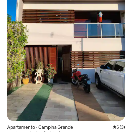
Apartamento ⋅ Campina Grande
5 de uma 
5 (3)