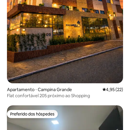
Apartamento ⋅ Campina Grande
4,95 de uma a
4,95 (22)
Flat confortável 205 próximo ao Shopping
Preferido dos hóspedes
Preferido dos hóspedes