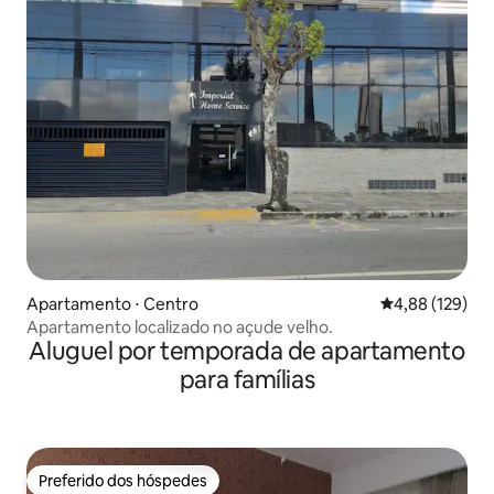
Apartamento ⋅ Centro
4,88 de uma av
4,88 (129)
Apartamento localizado no açude velho.
Aluguel por temporada de apartamento
para famílias
Preferido dos hóspedes
Preferido dos hóspedes