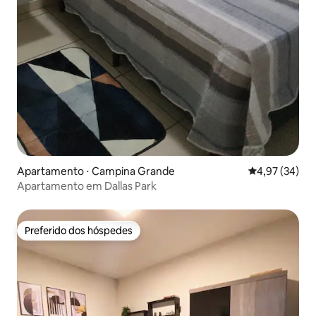
Apartamento ⋅ Campina Grande
4,97 de uma a
4,97 (34)
Apartamento em Dallas Park
Preferido dos hóspedes
Preferido dos hóspedes