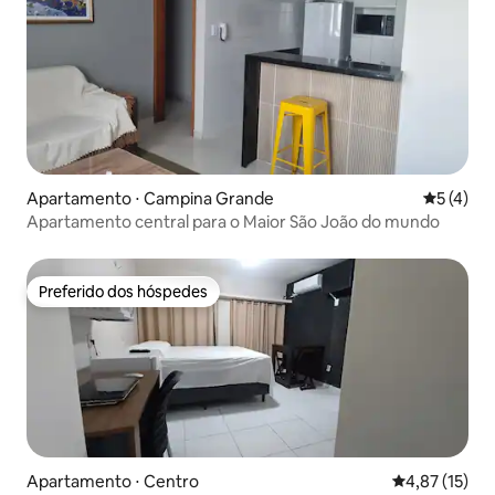
Apartamento ⋅ Campina Grande
5 de uma 
5 (4)
Apartamento central para o Maior São João do mundo
Preferido dos hóspedes
Preferido dos hóspedes
Apartamento ⋅ Centro
4,87 de uma a
4,87 (15)