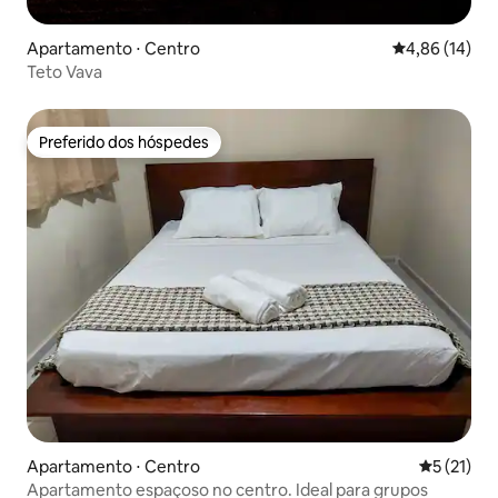
Apartamento ⋅ Centro
4,86 de uma a
4,86 (14)
Teto Vava
Preferido dos hóspedes
Preferido dos hóspedes
Apartamento ⋅ Centro
5 de uma a
5 (21)
Apartamento espaçoso no centro. Ideal para grupos