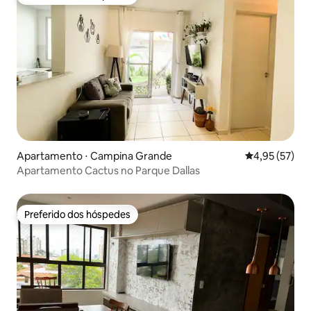
Preferido dos hóspedes
Apartamento ⋅ Campina Grande
4,95 de uma a
4,95 (57)
Apartamento Cactus no Parque Dallas
Preferido dos hóspedes
Preferido dos hóspedes