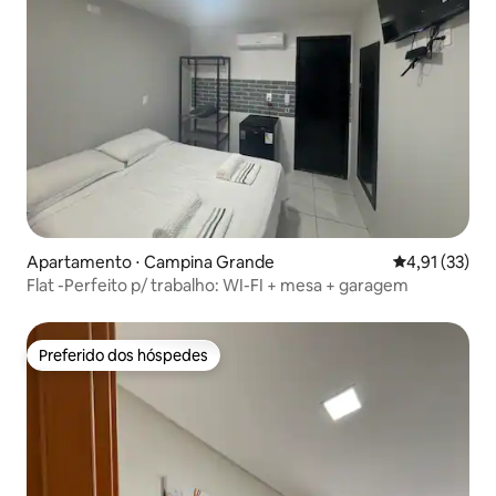
Apartamento ⋅ Campina Grande
4,91 de uma a
4,91 (33)
Flat -Perfeito p/ trabalho: WI-FI + mesa + garagem
Preferido dos hóspedes
Preferido dos hóspedes