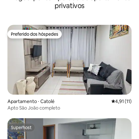
privativos
Preferido dos hóspedes
Preferido dos hóspedes
Apartamento ⋅ Catolé
4,91 de uma a
4,91 (11)
Apto São João completo
Superhost
Superhost