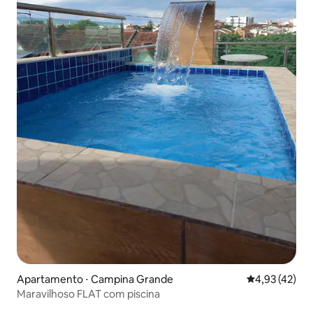
Apartamento ⋅ Campina Grande
4,93 de uma a
4,93 (42)
Maravilhoso FLAT com piscina