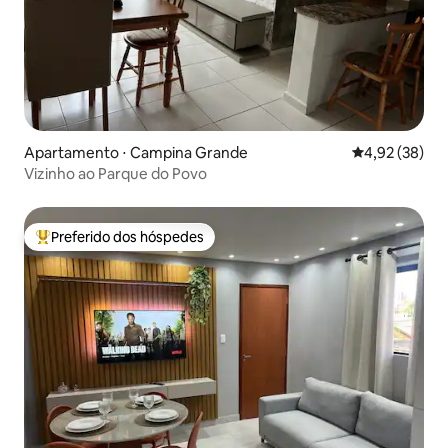
Apartamento ⋅ Campina Grande
4,92 de uma a
4,92 (38)
Vizinho ao Parque do Povo
Preferido dos hóspedes
Entre os melhores preferidos dos hóspedes