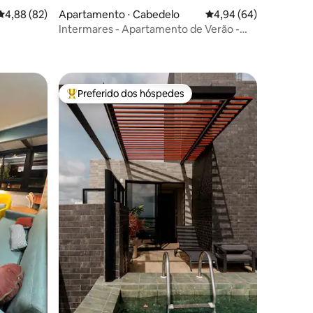
4,88 de uma avaliação média de 5, 82 avaliações
4,88 (82)
Apartamento ⋅ Cabedelo
4,94 de uma avaliação 
4,94 (64)
Intermares - Apartamento de Verão -
ções
507
Preferido dos hóspedes
os hóspedes
Entre os melhores preferidos dos hóspedes