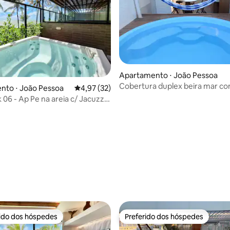
Apartamento ⋅ João Pessoa
Cobertura duplex beira mar co
nto ⋅ João Pessoa
4,97 de uma avaliação média de 5, 32 avalia
4,97 (32)
privativa
 06 - Ap Pe na areia c/ Jacuzzi
 média de 5, 6 avaliações
rido dos hóspedes
Preferido dos hóspedes
 melhores preferidos dos hóspedes
Preferido dos hóspedes