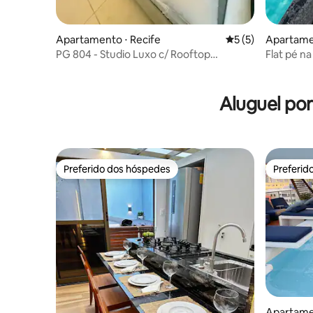
Apartamento ⋅ Recife
5 de uma avaliação
5 (5)
Apartame
PG 804 - Studio Luxo c/ Rooftop
Flat pé na
extraordinário
Aluguel po
Preferido dos hóspedes
Preferid
Preferido dos hóspedes
Preferid
Apartame