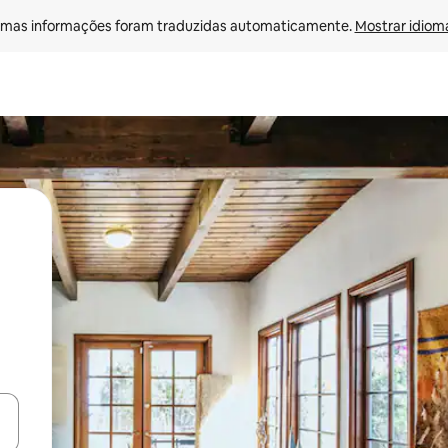
mas informações foram traduzidas automaticamente. 
Mostrar idioma
ore-os usando as seta para cima e para baixo do teclado ou tocando e