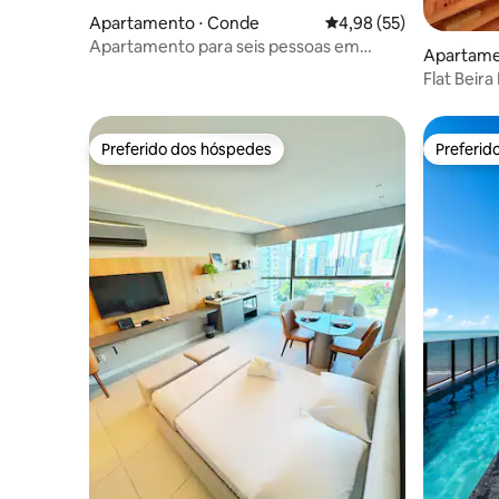
Apartamento ⋅ Conde
4,98 de uma avaliação 
4,98 (55)
Apartamento para seis pessoas em
Apartamen
Carapibus.
Flat Beira
Preferido dos hóspedes
Preferid
Preferido dos hóspedes
Preferid