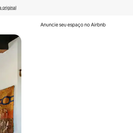
 original
Anuncie seu espaço no Airbnb
 deslizando o dedo na tela.