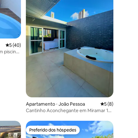
5 de uma avaliação média de 5, 40 avaliações
5 (40)
m piscina
ções
Apartamento ⋅ João Pessoa
5 de uma avaliaçã
5 (8)
Cantinho Aconchegante em Miramar 1
quarto
Preferido dos hóspedes
Preferido dos hóspedes