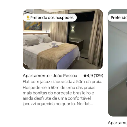
Preferido dos hóspedes
Preferid
Entre os melhores preferidos dos hóspedes
Preferid
Apartamento ⋅ João Pessoa
4,9 de uma avaliação m
4,9 (129)
Flat com jacuzzi aquecida a 50m da praia.
Hospede-se a 50m de uma das praias
mais bonitas do nordeste brasileiro e
ainda desfrute de uma confortável
jacuzzi aquecida no quarto. No flat
Diamante 101 você encontrará um
ambiente belo, aconchegante e repleto
de facilidades que tornarão sua
Apartamen
hospedagem ainda mais agradável. Cada