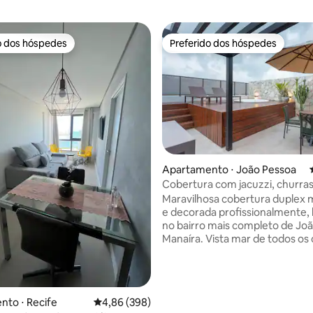
o dos hóspedes
Preferido dos hóspedes
o dos hóspedes
Preferido dos hóspedes
Apartamento ⋅ João Pessoa
Cobertura com jacuzzi, churras
édia de 5, 129 avaliações
vista mar
Maravilhosa cobertura duplex 
e decorada profissionalmente, 
no bairro mais completo de Jo
Manaíra. Vista mar de todos o
Acomoda confortavelmente at
pessoas, quartos e sala climati
centrais de ar. Lazer privativo c
área de churrasqueira na cober
to ⋅ Recife
4,86 de uma avaliação média de 5, 398 avalia
4,86 (398)
apartamento, vislumbrante vis