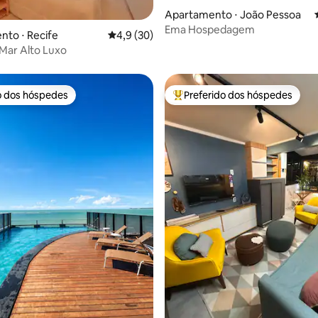
média de 5, 55 avaliações
Apartamento ⋅ João Pessoa
Ema Hospedagem
to ⋅ Recife
4,9 de uma avaliação média de 5, 30 avalia
4,9 (30)
 Mar Alto Luxo
o dos hóspedes
Preferido dos hóspedes
o dos hóspedes
Entre os melhores preferidos d