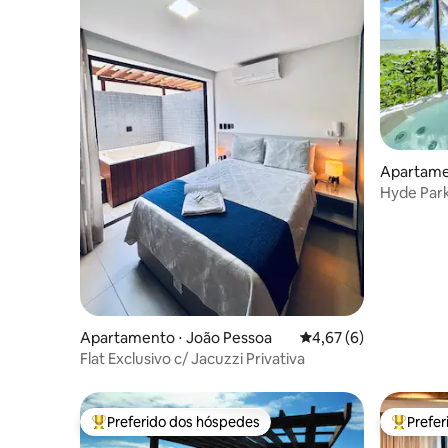
Apartame
Hyde Park
privativa
Apartamento ⋅ João Pessoa
4,67 de uma avaliação
4,67 (6)
Flat Exclusivo c/ Jacuzzi Privativa
Preferido dos hóspedes
Prefe
Entre os melhores preferidos dos hóspedes
Entre os