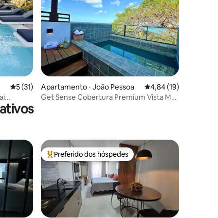
ções
5 de uma avaliação média de 5, 31 avaliações
5 (31)
Apartamento ⋅ João Pessoa
4,84 de uma avaliação
4,84 (19)
ai
Get Sense Cobertura Premium Vista Mar
ativos
com Piscina
Preferido dos hóspedes
Entre os melhores preferidos dos hóspedes