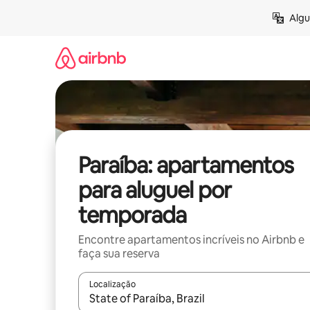
Pular
Algu
para
o
conteúdo
Paraíba: apartamentos
para aluguel por
temporada
Encontre apartamentos incríveis no Airbnb e
faça sua reserva
Localização
Quando os resultados estiverem disponíveis, expl