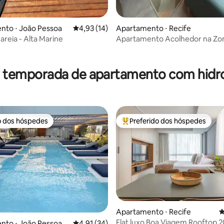
 média de 5, 5 avaliações
nto ⋅ João Pessoa
4,93 de uma avaliação média de 5, 14 avalia
4,93 (14)
Apartamento ⋅ Recife
 areia - Alta Marine
Apartamento Acolhedor na Zo
do Recife.
r temporada de apartamento com hi
o dos hóspedes
Preferido dos hóspedes
o dos hóspedes
Entre os melhores preferidos d
Apartamento ⋅ Recife
4
Flat luxo Boa Viagem Rooftop 2
nto ⋅ João Pessoa
4,91 de uma avaliação média de 5, 34 avalia
4,91 (34)