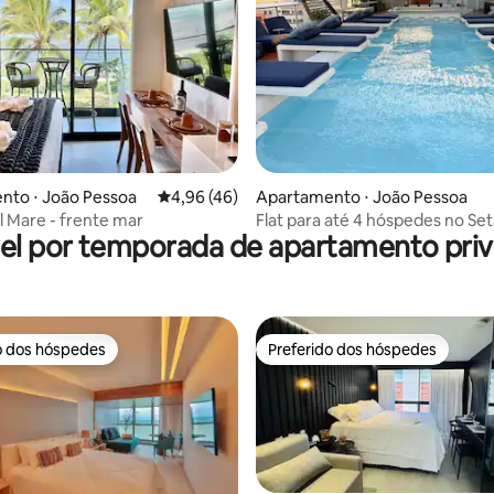
média de 5, 27 avaliações
nto ⋅ João Pessoa
4,96 de uma avaliação média de 5, 46 avalia
4,96 (46)
Apartamento ⋅ João Pessoa
l Mare - frente mar
Flat para até 4 hóspedes no Set
el por temporada de apartamento priv
Aquamaris
o dos hóspedes
Preferido dos hóspedes
o dos hóspedes
Preferido dos hóspedes