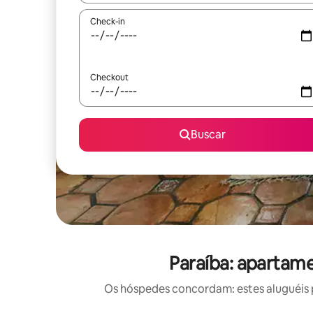
Check-in
Checkout
Buscar
Paraíba: apartam
Os hóspedes concordam: estes aluguéis 