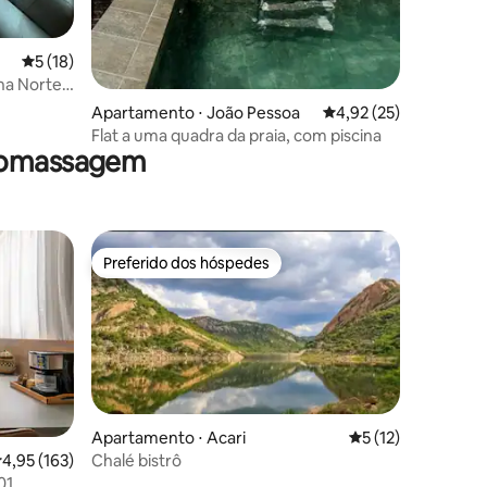
ções
5 de uma avaliação média de 5, 18 avaliações
5 (18)
na Norte
Apartamento ⋅ João Pessoa
4,92 de uma avaliação
4,92 (25)
Flat a uma quadra da praia, com piscina
dromassagem
Preferido dos hóspedes
os hóspedes
Preferido dos hóspedes
Apartamento ⋅ Acari
5 de uma avaliação
5 (12)
Chalé bistrô
,95 de uma avaliação média de 5, 163 avaliações
4,95 (163)
01
ções