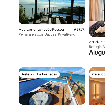
Apartamento ⋅ João Pessoa
5 de uma avaliação 
5 (27)
Pé na areia com Jacuzzi Privativa -
Caribessa
Apartame
Refúgio A
Alugu
Preferido dos hóspedes
Preferid
Preferido dos hóspedes
Preferid