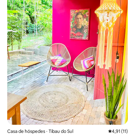
Casa de hóspedes ⋅ Tibau do Sul
4,91 de uma a
4,91 (11)