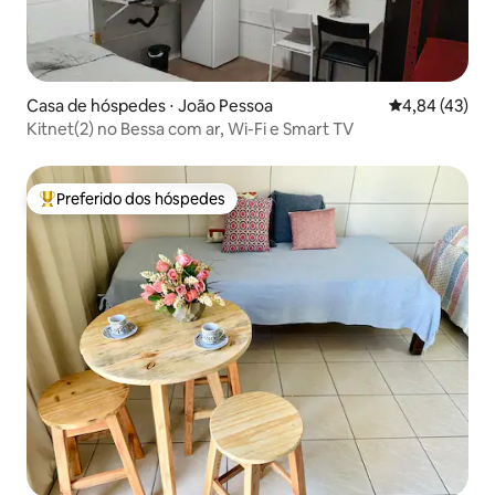
Casa de hóspedes ⋅ João Pessoa
4,84 de uma a
4,84 (43)
Kitnet(2) no Bessa com ar, Wi-Fi e Smart TV
Preferido dos hóspedes
Entre os melhores preferidos dos hóspedes