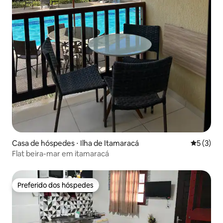
Casa de hóspedes ⋅ Ilha de Itamaracá
5 de uma 
5 (3)
Flat beira-mar em itamaracá
Preferido dos hóspedes
Preferido dos hóspedes