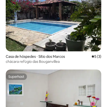
Casa de hóspedes ⋅ Sítio dos Marcos
5 de uma 
5 (3)
chácara refúgio das Bouganvillea
Superhost
Superhost