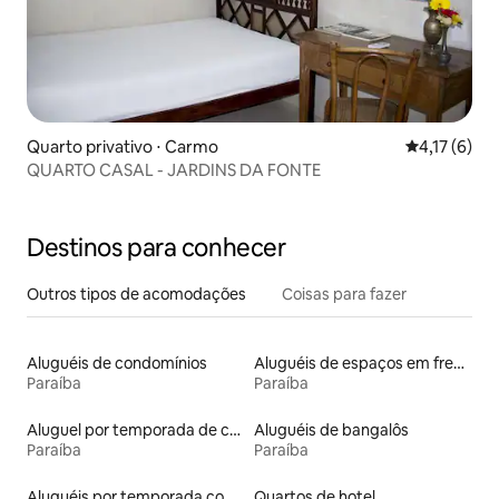
Quarto privativo ⋅ Carmo
4,17 de uma 
4,17 (6)
QUARTO CASAL - JARDINS DA FONTE
Destinos para conhecer
Outros tipos de acomodações
Coisas para fazer
Aluguéis de condomínios
Aluguéis de espaços em frente à praia
Paraíba
Paraíba
Aluguel por temporada de casas de veraneio
Aluguéis de bangalôs
Paraíba
Paraíba
Aluguéis por temporada com suítes privativas
Quartos de hotel