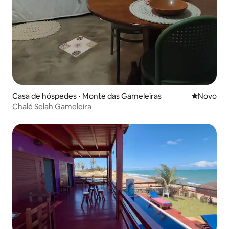
Casa de hóspedes ⋅ Monte das Gameleiras
Novo lugar
Novo
Chalé Selah Gameleira