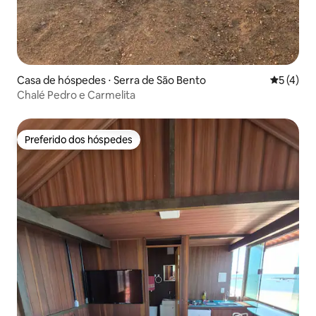
Casa de hóspedes ⋅ Serra de São Bento
5 de uma 
5 (4)
Chalé Pedro e Carmelita
Preferido dos hóspedes
Preferido dos hóspedes