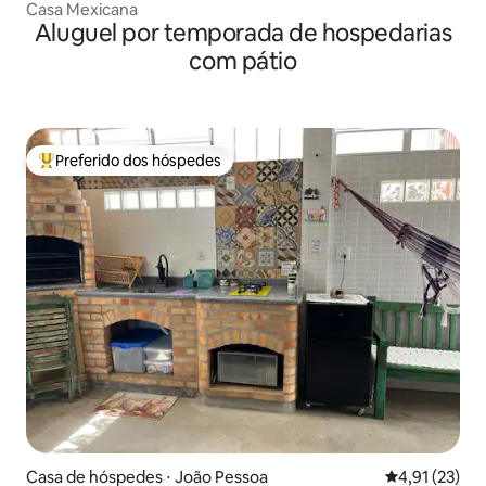
Casa Mexicana
Aluguel por temporada de hospedarias
com pátio
Preferido dos hóspedes
Entre os melhores preferidos dos hóspedes
Casa de hóspedes ⋅ João Pessoa
4,91 de uma a
4,91 (23)