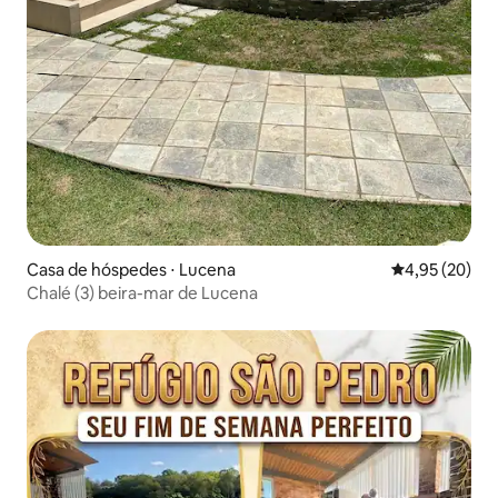
Casa de hóspedes ⋅ Lucena
4,95 de uma a
4,95 (20)
Chalé (3) beira-mar de Lucena