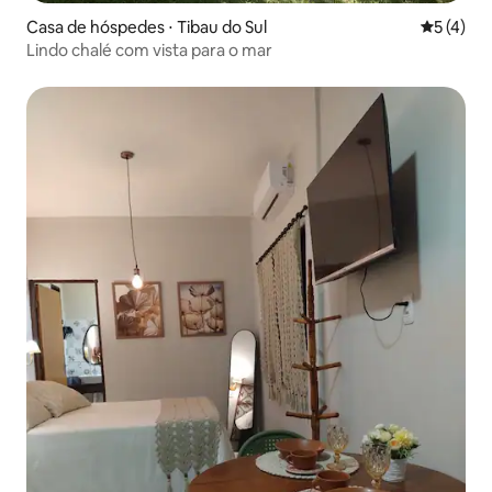
Casa de hóspedes ⋅ Tibau do Sul
5 de uma 
5 (4)
Lindo chalé com vista para o mar