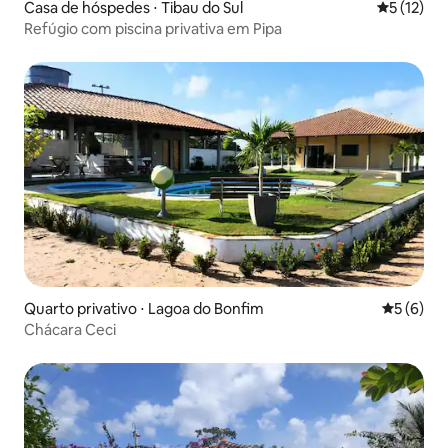
Casa de hóspedes ⋅ Tibau do Sul
5 de uma a
5 (12)
Refúgio com piscina privativa em Pipa
Quarto privativo ⋅ Lagoa do Bonfim
5 de uma 
5 (6)
Chácara Ceci