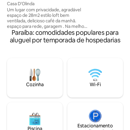
confortável, ar-co
Casa D'Olinda
TV e Wi-Fi fibra rá
Um lugar com privacidade, agradável
lazer. Localização prática: mercados,
espaço de 28m2 estilo loft bem
farmácias e padari
ventilada, delicioso café da manhã.
Rápido acesso à pr
espaço para rede, garagem . Na melhor
RioMar, restauran
Paraíba: comodidades populares para
área de Olinda próximo a restaurantes,
farmácia, bar e pontos turísticos. Bem
aluguel por temporada de hospedarias
perto da sede do homem da Meia Noite
,largo do Amparo, Alto da Sé, Quatro
Cantos ,Mercado Ribeira. Podendo fazer
todo o percurso a pé . Um ambiente
agradável ,com uma bela vista para o
farol de Olinda. Fica a dez minutos do
Centro de Convenções Olinda PE. Bem -
vindos!
Cozinha
Wi-Fi
Estacionamento
Piscina