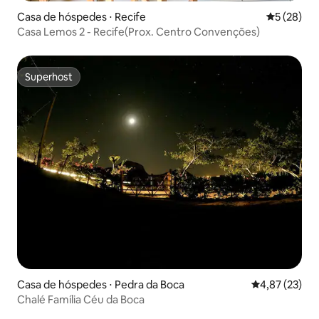
Casa de hóspedes ⋅ Recife
5 de uma a
5 (28)
Casa Lemos 2 - Recife(Prox. Centro Convenções)
Superhost
Superhost
Casa de hóspedes ⋅ Pedra da Boca
4,87 de uma a
4,87 (23)
Chalé Família Céu da Boca