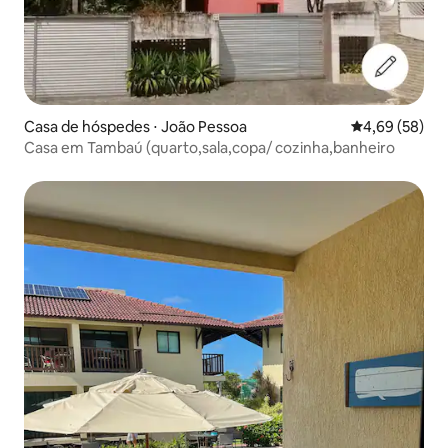
Casa de hóspedes ⋅ João Pessoa
4,69 de uma a
4,69 (58)
Casa em Tambaú (quarto,sala,copa/ cozinha,banheiro