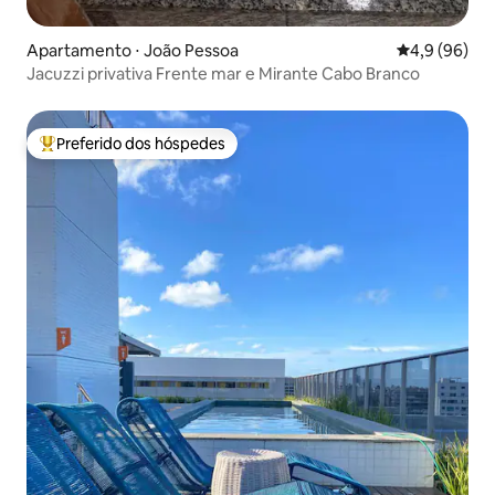
Apartamento ⋅ João Pessoa
4,9 de uma a
4,9 (96)
Jacuzzi privativa Frente mar e Mirante Cabo Branco
Preferido dos hóspedes
Entre os melhores preferidos dos hóspedes