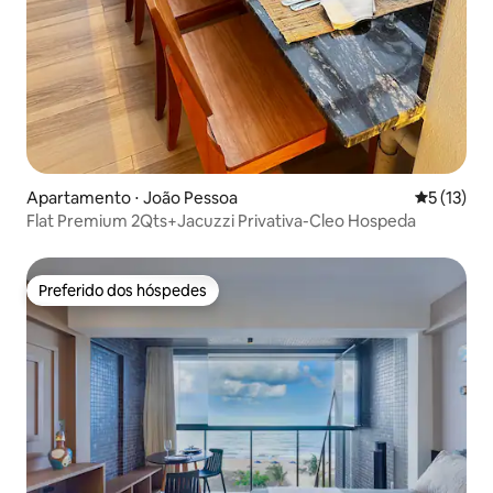
Apartamento ⋅ João Pessoa
5 de uma a
5 (13)
Flat Premium 2Qts+Jacuzzi Privativa-Cleo Hospeda
Preferido dos hóspedes
Preferido dos hóspedes