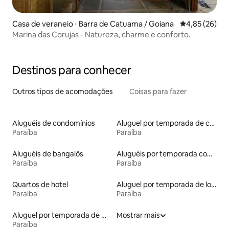
Casa de veraneio ⋅ Barra de Catuama / Goiana
4,85 de uma a
4,85 (26)
Marina das Corujas - Natureza, charme e conforto.
Destinos para conhecer
Outros tipos de acomodações
Coisas para fazer
Aluguéis de condomínios
Aluguel por temporada de casas de veraneio
Paraíba
Paraíba
Aluguéis de bangalôs
Aluguéis por temporada com suítes privativas
Paraíba
Paraíba
Quartos de hotel
Aluguel por temporada de lofts
Paraíba
Paraíba
Aluguel por temporada de microcasas
Mostrar mais
Paraíba