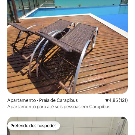
Apartamento ⋅ Praia de Carapibus
4,85 de uma av
4,85 (121)
Apartamento para até seis pessoas em Carapibus
Preferido dos hóspedes
Preferido dos hóspedes