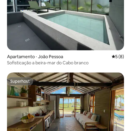
Apartamento ⋅ João Pessoa
5 de uma 
5 (8)
Sofisticação a beira-mar do Cabo branco
Superhost
Superhost