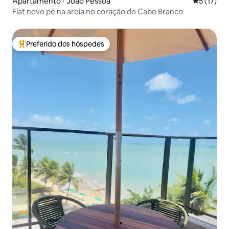
Apartamento ⋅ João Pessoa
5 de uma a
5 (17)
Flat novo pé na areia no coração do Cabo Branco
Preferido dos hóspedes
Entre os melhores preferidos dos hóspedes