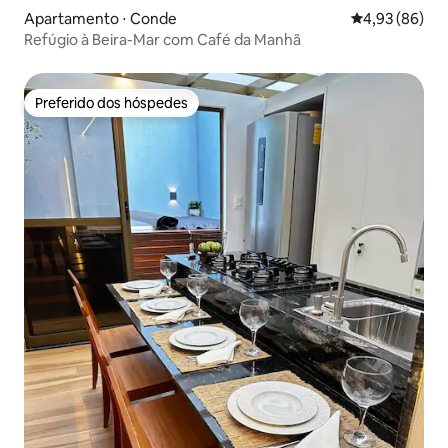
Apartamento ⋅ Conde
4,93 de uma a
4,93 (86)
Refúgio à Beira-Mar com Café da Manhã
Preferido dos hóspedes
Preferido dos hóspedes