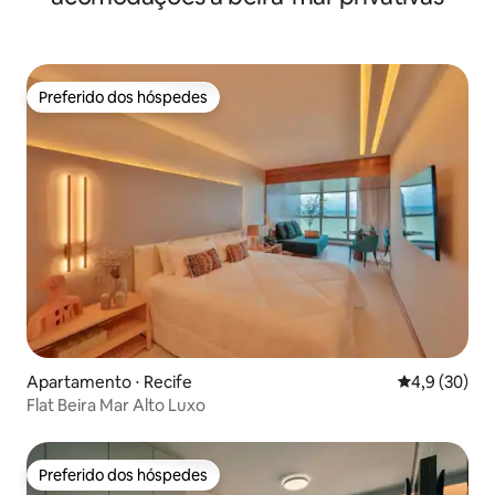
Preferido dos hóspedes
Preferido dos hóspedes
Apartamento ⋅ Recife
4,9 de uma a
4,9 (30)
Flat Beira Mar Alto Luxo
Preferido dos hóspedes
Preferido dos hóspedes