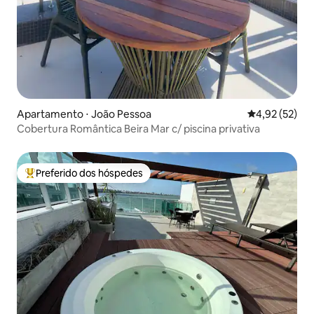
Apartamento ⋅ João Pessoa
4,92 de uma a
4,92 (52)
Cobertura Romântica Beira Mar c/ piscina privativa
Preferido dos hóspedes
Entre os melhores preferidos dos hóspedes