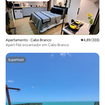
Entre os melhores preferidos dos hóspedes
Apartamento ⋅ Cabo Branco
4,89 de uma av
4,89 (333)
Apart Flat encantador em Cabo Branco
Superhost
Superhost