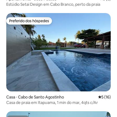
Estúdio Setai Design em Cabo Branco, perto da praia
Preferido dos hóspedes
Preferido dos hóspedes
Casa ⋅ Cabo de Santo Agostinho
5 de uma a
5 (16)
Casa de praia em Itapuama, 1 min do mar, 4qts c/Ar