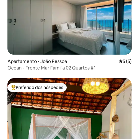
Apartamento ⋅ João Pessoa
5 de uma 
5 (5)
Ocean - Frente Mar Familia 02 Quartos #1
Preferido dos hóspedes
Entre os melhores preferidos dos hóspedes