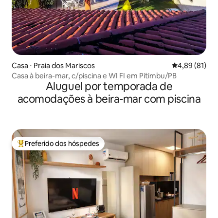
Casa ⋅ Praia dos Mariscos
4,89 de uma a
4,89 (81)
Casa à beira-mar, c/piscina e WI FI em Pitimbu/PB
Aluguel por temporada de
acomodações à beira-mar com piscina
Preferido dos hóspedes
Entre os melhores preferidos dos hóspedes