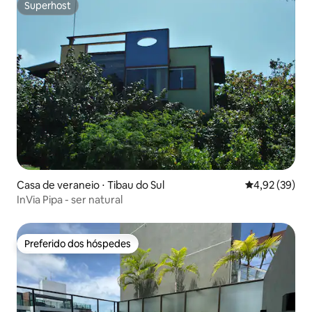
Superhost
Superhost
Casa de veraneio ⋅ Tibau do Sul
4,92 de uma a
4,92 (39)
InVia Pipa - ser natural
Preferido dos hóspedes
Preferido dos hóspedes