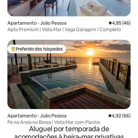
Apartamento ⋅ João Pessoa
4,85 de uma a
4,85 (46)
Apto Premium | Vista Mar | Vaga Garagem | Completo
Preferido dos hóspedes
Entre os melhores preferidos dos hóspedes
Apartamento ⋅ João Pessoa
4,92 de uma a
4,92 (66)
Pé na Areia no Bessa | Vista Mar com Piscina
Aluguel por temporada de
acomodações à beira-mar privativas