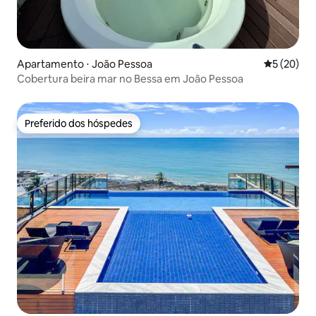
Apartamento ⋅ João Pessoa
5 de uma a
5 (20)
Cobertura beira mar no Bessa em João Pessoa
Preferido dos hóspedes
Preferido dos hóspedes