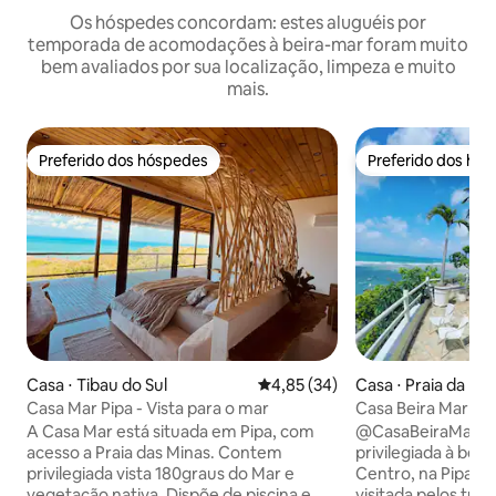
Os hóspedes concordam: estes aluguéis por
temporada de acomodações à beira-mar foram muito
bem avaliados por sua localização, limpeza e muito
mais.
Preferido dos hóspedes
Preferido dos hó
Preferido dos hóspedes
Preferido dos hó
Casa ⋅ Tibau do Sul
4,85 de uma avaliação média de
4,85 (34)
Casa ⋅ Praia da Pip
Casa Mar Pipa - Vista para o mar
Casa Beira Mar Pipa
panorâmica]
A Casa Mar está situada em Pipa, com
@CasaBeiraMarPip
acesso a Praia das Minas. Contem
privilegiada à beir
privilegiada vista 180graus do Mar e
Centro, na Pipa. A
vegetação nativa. Dispõe de piscina e
visitada pelos turi