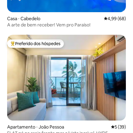
Casa ⋅ Cabedelo
4,99 de uma av
4,99 (68)
A arte de bem receber! Vem pro Paraíso!
Preferido dos hóspedes
Entre os melhores preferidos dos hóspedes
Apartamento ⋅ João Pessoa
5 de uma a
5 (39)