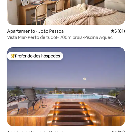
Apartamento ⋅ João Pessoa
5 de uma a
5 (81)
Vista Mar•Perto de tudo!• 700m praia•Piscina Aquec
Preferido dos hóspedes
Entre os melhores preferidos dos hóspedes