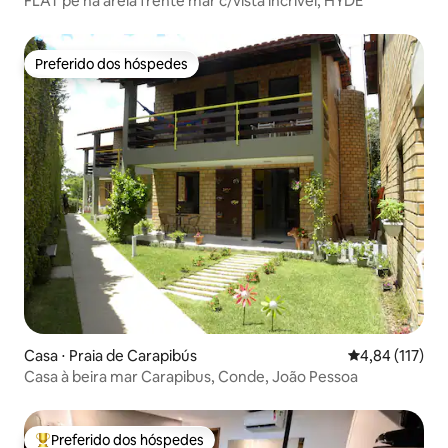
FLAT pé na areia frente mar c/vista incrível, HYDE
Preferido dos hóspedes
Preferido dos hóspedes
Casa ⋅ Praia de Carapibús
4,84 de uma av
4,84 (117)
Casa à beira mar Carapibus, Conde, João Pessoa
Preferido dos hóspedes