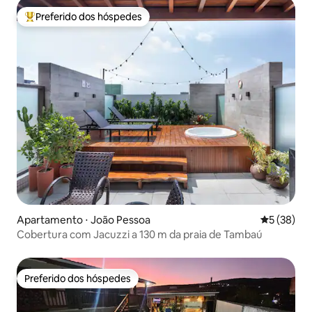
Preferido dos hóspedes
Entre os melhores preferidos dos hóspedes
Apartamento ⋅ João Pessoa
5 de uma a
5 (38)
Cobertura com Jacuzzi a 130 m da praia de Tambaú
Preferido dos hóspedes
Preferido dos hóspedes