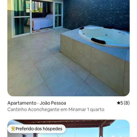
Apartamento ⋅ João Pessoa
5 de uma 
5 (8)
Cantinho Aconchegante em Miramar 1 quarto
Preferido dos hóspedes
Entre os melhores preferidos dos hóspedes