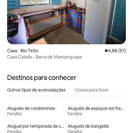
Casa ⋅ Rio Tinto
4,88 de uma a
4,88 (57)
Casa Caiada - Barra de Mamanguape
Destinos para conhecer
Outros tipos de acomodações
Coisas para fazer
Aluguéis de condomínios
Aluguéis de espaços em frente à praia
Paraíba
Paraíba
Aluguel por temporada de casas de veraneio
Aluguéis de bangalôs
Paraíba
Paraíba