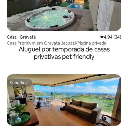
Casa ⋅ Gravatá
4,94 de uma a
4,94 (34)
Casa Premium em Gravatá Jacuzzi/Piscina privada.
Aluguel por temporada de casas
privativas pet friendly
Superhost
Superhost