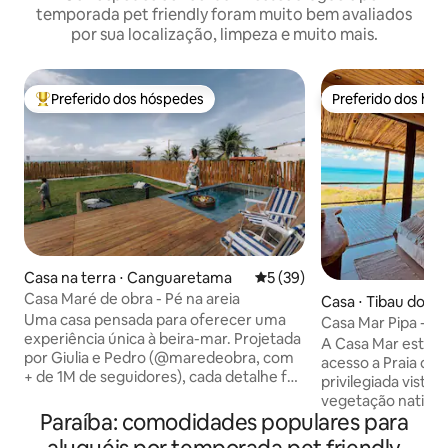
temporada pet friendly foram muito bem avaliados
por sua localização, limpeza e muito mais.
Preferido dos hóspedes
Preferido dos hó
Entre os melhores preferidos dos hóspedes
Preferido dos hó
Casa na terra ⋅ Canguaretama
5 de uma avaliação média de
5 (39)
Casa Maré de obra - Pé na areia
Casa ⋅ Tibau do Su
Uma casa pensada para oferecer uma
Casa Mar Pipa - Vi
experiência única à beira-mar. Projetada
A Casa Mar está s
por Giulia e Pedro (@maredeobra, com
acesso a Praia da
+ de 1M de seguidores), cada detalhe foi
privilegiada vista
criado para tornar sua estadia
vegetação nativa. 
inesquecível. O espaço conta com: -
Paraíba: comodidades populares para
área gourmet, 2 su
Duas suítes com ar-condicionado -
cond., camas King 