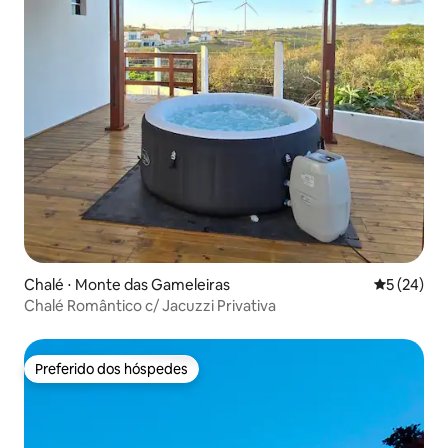
Chalé ⋅ Monte das Gameleiras
5 de uma a
5 (24)
Chalé Romântico c/ Jacuzzi Privativa
Preferido dos hóspedes
Preferido dos hóspedes