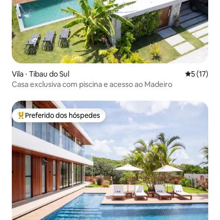
Vila ⋅ Tibau do Sul
5 de uma a
5 (17)
Casa exclusiva com piscina e acesso ao Madeiro
Preferido dos hóspedes
Entre os melhores preferidos dos hóspedes