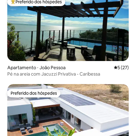
Preferido dos hóspedes
Entre os melhores preferidos dos hóspedes
Apartamento ⋅ João Pessoa
5 de uma a
5 (27)
Pé na areia com Jacuzzi Privativa - Caribessa
Preferido dos hóspedes
Preferido dos hóspedes