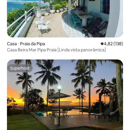
Casa ⋅ Praia da Pipa
4,82 de uma av
4,82 (138)
Casa Beira Mar Pipa Praia [Linda vista panorâmica]
Superhost
Superhost