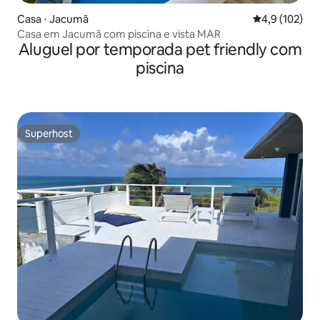
Casa ⋅ Jacumã
4,9 de uma av
4,9 (102)
Casa em Jacumã com piscina e vista MAR
Aluguel por temporada pet friendly com
piscina
Superhost
Superhost