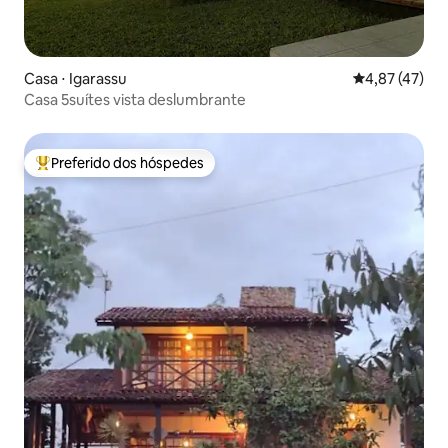
Casa ⋅ Igarassu
4,87 de uma a
4,87 (47)
Casa 5suítes vista deslumbrante
Preferido dos hóspedes
Entre os melhores preferidos dos hóspedes