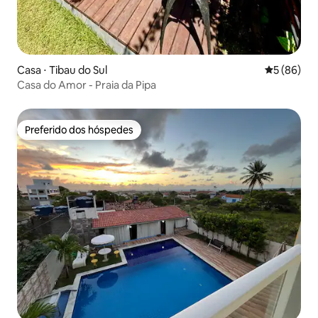
Casa ⋅ Tibau do Sul
5 de uma a
5 (86)
Casa do Amor - Praia da Pipa
Preferido dos hóspedes
Preferido dos hóspedes