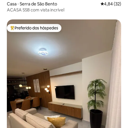
Casa ⋅ Serra de São Bento
4,84 de uma a
4,84 (32)
ACASA SSB com vista incrível
Preferido dos hóspedes
Entre os melhores preferidos dos hóspedes