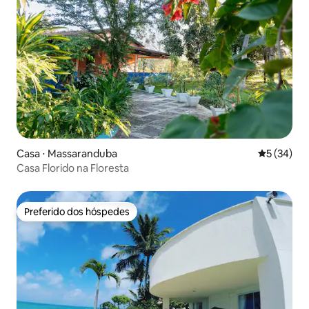
Casa ⋅ Massaranduba
5 de uma a
5 (34)
Casa Florido na Floresta
Preferido dos hóspedes
Preferido dos hóspedes