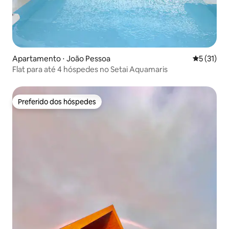
Apartamento ⋅ João Pessoa
5 de uma a
5 (31)
Flat para até 4 hóspedes no Setai Aquamaris
Preferido dos hóspedes
Preferido dos hóspedes