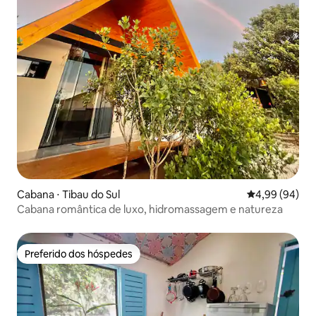
Cabana ⋅ Tibau do Sul
4,99 de uma av
4,99 (94)
Cabana romântica de luxo, hidromassagem e natureza
Preferido dos hóspedes
Preferido dos hóspedes