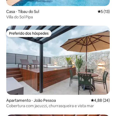
Casa ⋅ Tibau do Sul
5 de uma a
5 (13)
Villa do Sol Pipa
Preferido dos hóspedes
Preferido dos hóspedes
Apartamento ⋅ João Pessoa
4,88 de uma a
4,88 (24)
Cobertura com jacuzzi, churrasqueira e vista mar