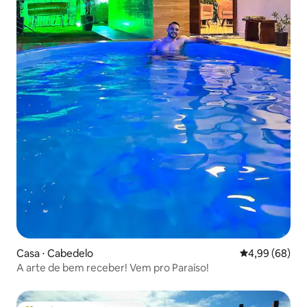
Casa ⋅ Cabedelo
4,99 de uma av
4,99 (68)
A arte de bem receber! Vem pro Paraíso!