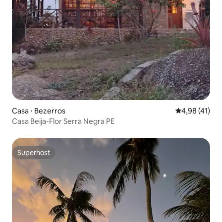
Casa ⋅ Bezerros
4,98 de uma a
4,98 (41)
Casa Beija-Flor Serra Negra PE
Superhost
Superhost