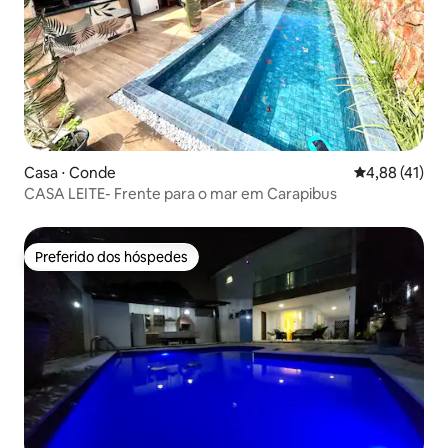
Casa ⋅ Conde
4,88 de uma a
4,88 (41)
CASA LEITE- Frente para o mar em Carapibus
Preferido dos hóspedes
Preferido dos hóspedes