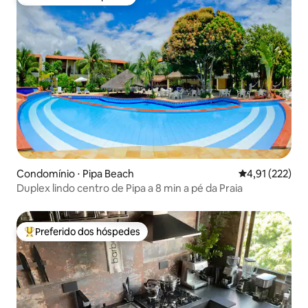
Preferido dos hóspedes
Condomínio ⋅ Pipa Beach
4,91 de uma av
4,91 (222)
Duplex lindo centro de Pipa a 8 min a pé da Praia
Preferido dos hóspedes
Entre os melhores preferidos dos hóspedes