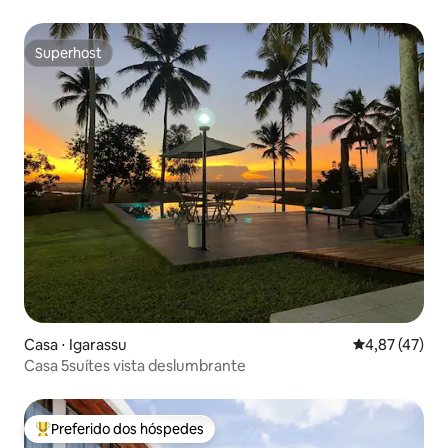
Superhost
Superhost
Casa ⋅ Igarassu
4,87 de uma a
4,87 (47)
Casa 5suítes vista deslumbrante
Preferido dos hóspedes
Entre os melhores preferidos dos hóspedes