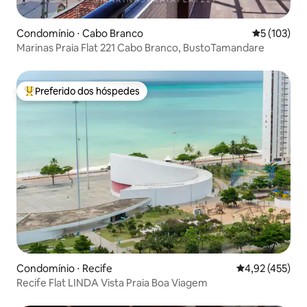
Condomínio ⋅ Cabo Branco
5 de uma av
5 (103)
Marinas Praia Flat 221 Cabo Branco, BustoTamandare
Preferido dos hóspedes
Entre os melhores preferidos dos hóspedes
Condomínio ⋅ Recife
4,92 de uma av
4,92 (455)
Recife Flat LINDA Vista Praia Boa Viagem