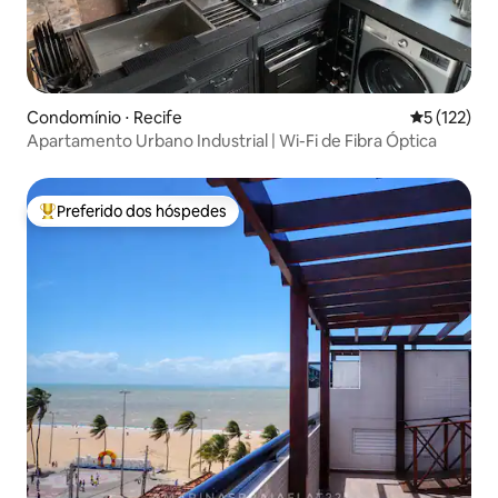
Condomínio ⋅ Recife
5 de uma av
5 (122)
Apartamento Urbano Industrial | Wi-Fi de Fibra Óptica
Preferido dos hóspedes
Entre os melhores preferidos dos hóspedes