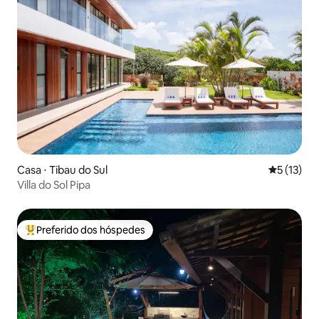
Casa ⋅ Tibau do Sul
5 de uma a
5 (13)
Villa do Sol Pipa
Preferido dos hóspedes
Entre os melhores preferidos dos hóspedes