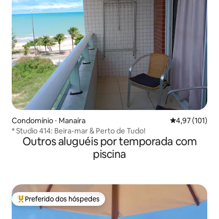
Condomínio ⋅ Manaíra
4,97 de uma av
4,97 (101)
* Studio 414: Beira-mar & Perto de Tudo!
Outros aluguéis por temporada com
piscina
Preferido dos hóspedes
Entre os melhores preferidos dos hóspedes