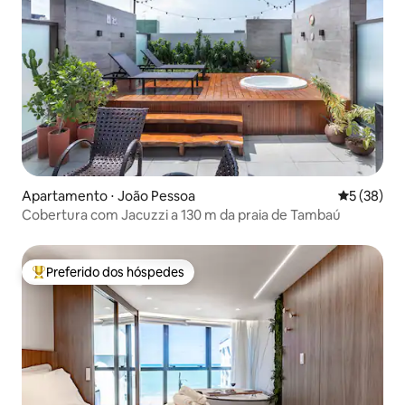
Apartamento ⋅ João Pessoa
5 de uma a
5 (38)
Cobertura com Jacuzzi a 130 m da praia de Tambaú
Preferido dos hóspedes
Entre os melhores preferidos dos hóspedes