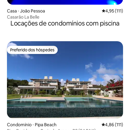
Casa ⋅ João Pessoa
4,95 de uma av
4,95 (111)
Casarão La Belle
Locações de condomínios com piscina
Preferido dos hóspedes
Preferido dos hóspedes
Condomínio ⋅ Pipa Beach
4,86 de uma av
4,86 (111)