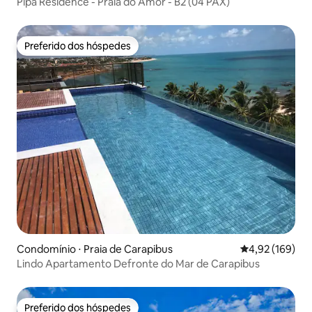
Pipa Residence - Praia do Amor - B2 (04 PAX)
Preferido dos hóspedes
Preferido dos hóspedes
Condomínio ⋅ Praia de Carapibus
4,92 de uma av
4,92 (169)
Lindo Apartamento Defronte do Mar de Carapibus
Preferido dos hóspedes