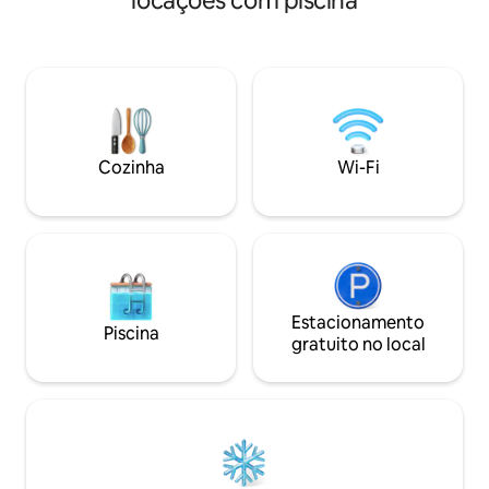
locações com piscina
Lavabo - Cozinha 
de facilidades que tornarão sua
sala (com cervejeir
hospedagem ainda mais agradável. Cada
da área social - De
detalhe do flat foi cuidadosamente
com hidromassage
pensado para proporcionar praticidade e
Se você busca uma
conforto aos nossos hóspedes. Nossa
charmosa, exclusiv
jacuzzi é aquecida e privativa! Contamos
a casa ideal.
também com um kit praia (cadeiras,
guarda-sol e caixa térmica).
Cozinha
Wi-Fi
Estacionamento
Piscina
gratuito no local