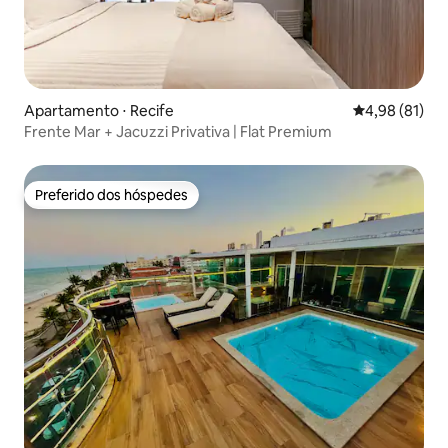
Apartamento ⋅ Recife
4,98 de uma a
4,98 (81)
Frente Mar + Jacuzzi Privativa | Flat Premium
Preferido dos hóspedes
Preferido dos hóspedes