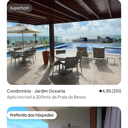
Superhost
Superhost
Condomínio ⋅ Jardim Oceania
4,95 de uma av
4,95 (210)
Apto incrível à 200mts da Praia do Bessa.
Preferido dos hóspedes
Preferido dos hóspedes