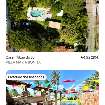
Casa ⋅ Tibau do Sul
4,92 de uma ava
4,92 (204)
VILLA MARIA BONITA
Preferido dos hóspedes
Preferido dos hóspedes