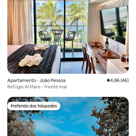
Apartamento ⋅ João Pessoa
4,96 de uma a
4,96 (46)
Refúgio Al Mare - frente mar
Preferido dos hóspedes
Preferido dos hóspedes