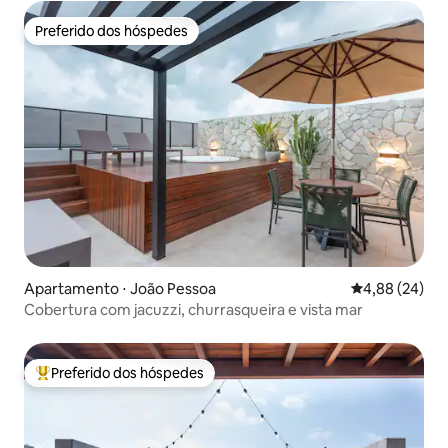
Preferido dos hóspedes
Preferido dos hóspedes
Apartamento ⋅ João Pessoa
4,88 de uma a
4,88 (24)
Cobertura com jacuzzi, churrasqueira e vista mar
Preferido dos hóspedes
Entre os melhores preferidos dos hóspedes