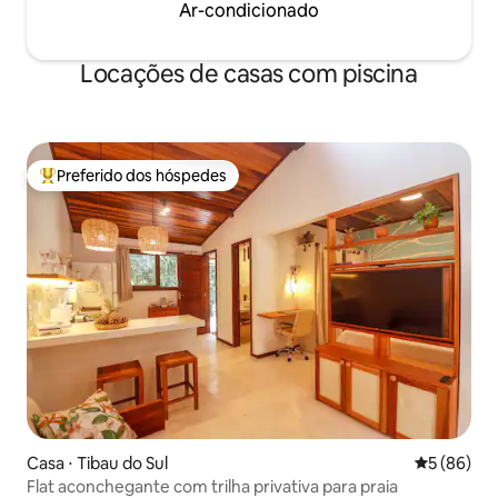
Ar-condicionado
Locações de casas com piscina
Preferido dos hóspedes
Entre os melhores preferidos dos hóspedes
Casa ⋅ Tibau do Sul
5 de uma a
5 (86)
Flat aconchegante com trilha privativa para praia