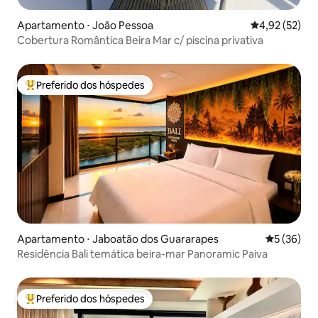
Apartamento ⋅ João Pessoa
4,92 de uma a
4,92 (52)
Cobertura Romântica Beira Mar c/ piscina privativa
Preferido dos hóspedes
Entre os melhores preferidos dos hóspedes
Apartamento ⋅ Jaboatão dos Guararapes
5 de uma a
5 (36)
Residência Bali temática beira-mar Panoramic Paiva
Preferido dos hóspedes
Entre os melhores preferidos dos hóspedes