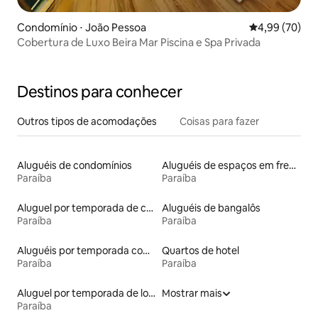
Condomínio ⋅ João Pessoa
4,99 de uma a
4,99 (70)
Cobertura de Luxo Beira Mar Piscina e Spa Privada
Destinos para conhecer
Outros tipos de acomodações
Coisas para fazer
Aluguéis de condomínios
Aluguéis de espaços em frente à praia
Paraíba
Paraíba
Aluguel por temporada de casas de veraneio
Aluguéis de bangalôs
Paraíba
Paraíba
Aluguéis por temporada com suítes privativas
Quartos de hotel
Paraíba
Paraíba
Aluguel por temporada de lofts
Mostrar mais
Paraíba