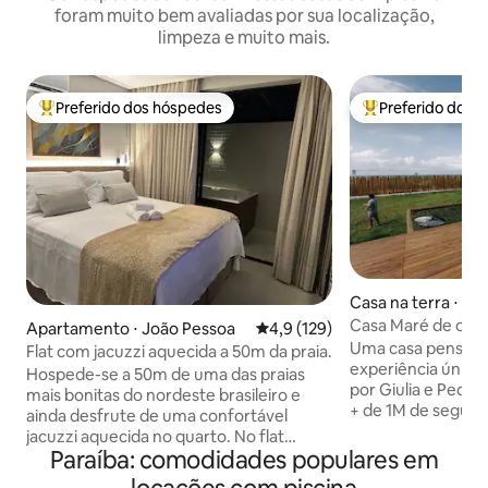
foram muito bem avaliadas por sua localização,
limpeza e muito mais.
Preferido dos hóspedes
Preferido dos 
Entre os melhores preferidos dos hóspedes
Entre os melhore
Casa na terra ⋅ C
Casa Maré de obra 
Apartamento ⋅ João Pessoa
4,9 de uma avaliação média de 
4,9 (129)
Uma casa pensada
Flat com jacuzzi aquecida a 50m da praia.
experiência única à beir
Hospede-se a 50m de uma das praias
por Giulia e Ped
mais bonitas do nordeste brasileiro e
+ de 1M de seguido
ainda desfrute de uma confortável
criado para tornar
jacuzzi aquecida no quarto. No flat
inesquecível. O espaço conta com: -
Paraíba: comodidades populares em
Diamante 101 você encontrará um
Duas suítes com a
ambiente belo, aconchegante e repleto