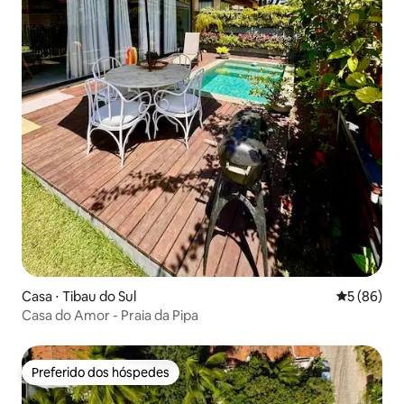
Casa ⋅ Tibau do Sul
5 de uma a
5 (86)
Casa do Amor - Praia da Pipa
Preferido dos hóspedes
Preferido dos hóspedes