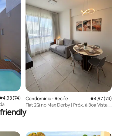
ções
4,93 de uma avaliação média de 5, 74 avaliações
4,93 (74)
Condomínio ⋅ Recife
4,97 de uma avaliação
4,97 (74)
na privada
Flat 2Q no Max Derby | Próx. à Boa Vista e
riendly
Centro