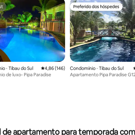
st
Preferido dos hóspedes
st
Preferido dos hóspedes
édia de 5, 124 avaliações
o ⋅ Tibau do Sul
4,86 de uma avaliação média de 5, 146 avalia
4,86 (146)
Condomínio ⋅ Tibau do Sul
o de luxo- Pipa Paradise
Apartamento Pipa Paradise G1
l de apartamento para temporada com 