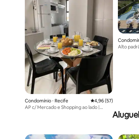
Condomín
Alto padr
vista mar
Condomínio ⋅ Recife
4,96 de uma avaliação 
4,96 (57)
AP c/ Mercado e Shopping ao lado |
Alugue
Piscina | Wi-Fi