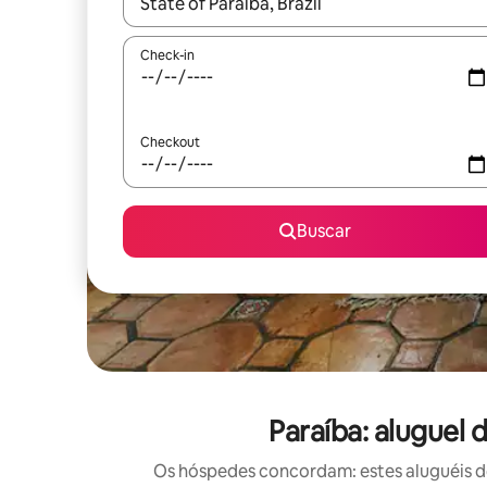
Quando os resultados estiverem disponíveis, expl
Check-in
Checkout
Buscar
Paraíba: aluguel
Os hóspedes concordam: estes aluguéis d