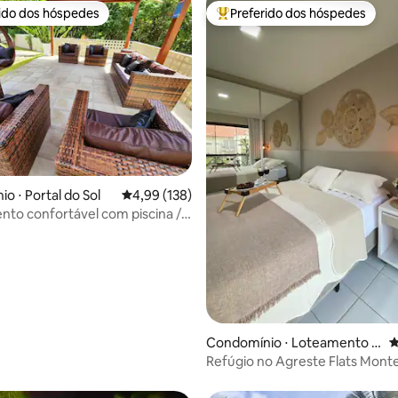
rido dos hóspedes
Preferido dos hóspedes
 melhores preferidos dos hóspedes
Entre os melhores preferidos d
o ⋅ Portal do Sol
4,99 de uma avaliação média de 5, 138 avalia
4,99 (138)
to confortável com piscina /
ar
édia de 5, 102 avaliações
Condomínio ⋅ Loteamento J
4
ardim do Gravata
Refúgio no Agreste Flats Mont