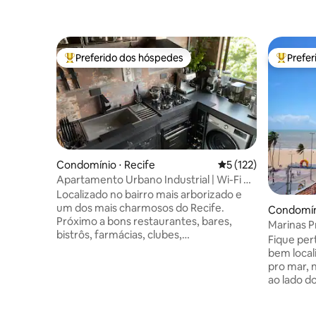
Preferido dos hóspedes
Prefe
Entre os melhores preferidos dos hóspedes
Entre os
Condomínio ⋅ Recife
5 de uma avaliação m
5 (122)
Apartamento Urbano Industrial | Wi-Fi de
Fibra Óptica
Localizado no bairro mais arborizado e
um dos mais charmosos do Recife.
Condomín
Próximo a bons restaurantes, bares,
Marinas P
bistrôs, farmácias, clubes,
BustoTam
Fique perto de tudo neste apar
supermercados, ciclofaixa etc. O
bem localizad
apartamento difere do tradicional com
pro mar, 
décor urbana, tons acromáticos, muito
ao lado do
concreto, couro, aço e vidro. Conta com
privilegiado, flat todo re
cozinha equipadíssima, quartos
cozinha c
climatizados, camas confortáveis, bons