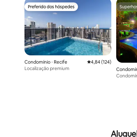
Preferido dos hóspedes
Superho
Preferido dos hóspedes
Superho
Condomínio ⋅ Recife
4,84 de uma avaliação m
4,84 (124)
Localização premium
Condomíni
Condomíni
Alugue