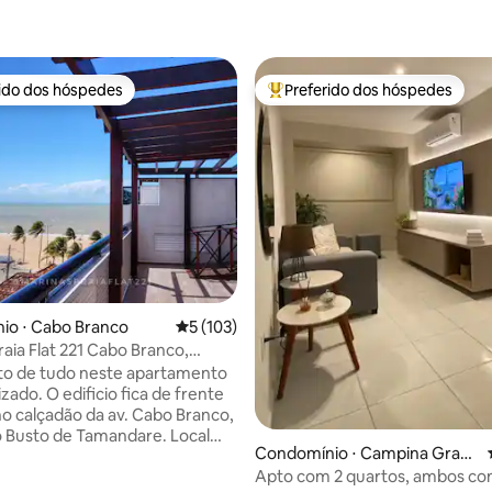
rido dos hóspedes
Preferido dos hóspedes
 melhores preferidos dos hóspedes
Entre os melhores preferidos d
édia de 5, 122 avaliações
io ⋅ Cabo Branco
5 de uma avaliação média de 5, 103 avalia
5 (103)
raia Flat 221 Cabo Branco,
andare
tamento
o. O edificio fica de frente
no calçadão da av. Cabo Branco,
 Busto de Tamandare. Local
Condomínio ⋅ Campina Gran
formado,
de
Apto com 2 quartos, ambos co
ompleta com geladeira( não é