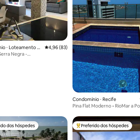
io ⋅ Loteamento Sa
4,96 de uma avaliação média de 5, 83 avalia
4,96 (83)
erra Negra -
/Pernambuco
 média de 5, 6 avaliações
Condomínio ⋅ Recife
Pina Flat Moderno • RioMar a P
Passos
rido dos hóspedes
Preferido dos hóspedes
 melhores preferidos dos hóspedes
Entre os melhores preferidos d