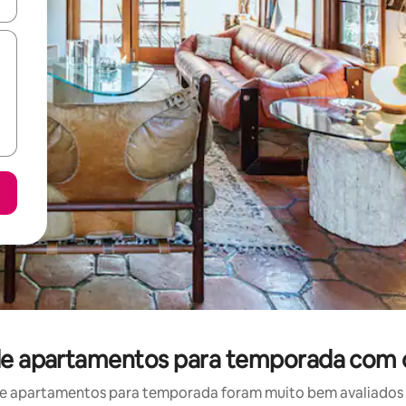
ore-os usando as seta para cima e para baixo do teclado ou tocando e
 de apartamentos para temporada com 
e apartamentos para temporada foram muito bem avaliados po