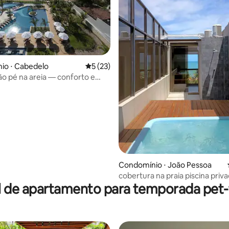
io ⋅ Cabedelo
5 de uma avaliação média de 5, 23 avalia
5 (23)
ão pé na areia — conforto e
Condomínio ⋅ João Pessoa
média de 5, 57 avaliações
cobertura na praia pisci
l de apartamento para temporada pet-f