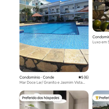
Condomín
o Jose
Luxo em S
Bezerros
Condomínio ⋅ Conde
5 de uma avaliação
5 (6)
Mar Doce Lar/ Granito e Jasmim Vista
para o mar
Preferido dos hóspedes
Prefe
Preferido dos hóspedes
Entre os