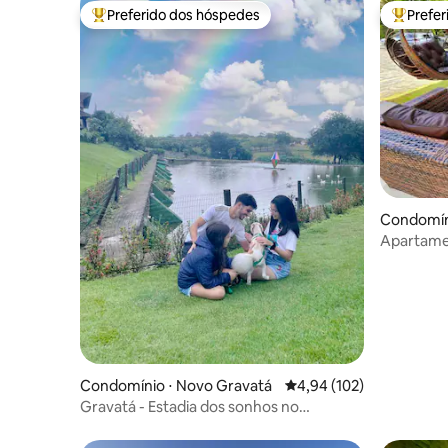
Preferido dos hóspedes
Prefe
Entre os melhores preferidos dos hóspedes
Entre os
Condomíni
Apartamen
4km do m
Condomínio ⋅ Novo Gravatá
4,94 de uma avaliação m
4,94 (102)
Gravatá - Estadia dos sonhos no
Winterville