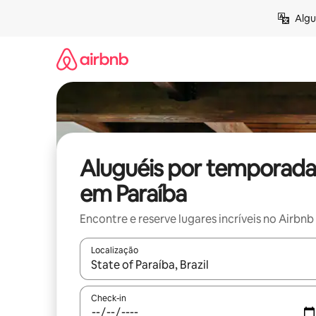
Pular
Algu
para
o
conteúdo
Aluguéis por temporada
em Paraíba
Encontre e reserve lugares incríveis no Airbnb
Localização
Quando os resultados estiverem disponíveis, expl
Check-in