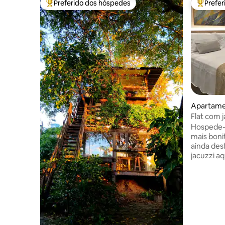
Preferido dos hóspedes
Prefe
Entre os melhores preferidos dos hóspedes
Entre os
Apartame
Flat com 
Hospede-s
mais boni
ainda des
jacuzzi aq
Diamante 101 vo
ambiente 
de facili
hospedag
detalhe d
pensado p
conforto 