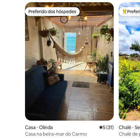
Preferido dos hóspedes
Prefe
Preferido dos hóspedes
Entre os
Casa ⋅ Olinda
5 de uma avaliação 
5 (31)
Chalé ⋅ S
Casa na beira-mar do Carmo
Chalé de 