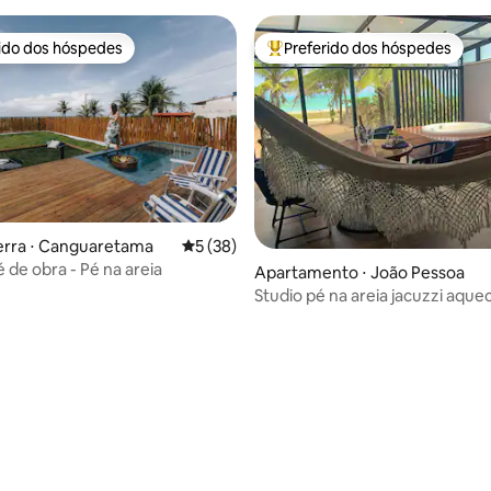
rido dos hóspedes
Preferido dos hóspedes
 melhores preferidos dos hóspedes
Entre os melhores preferidos d
erra ⋅ Canguaretama
5 de uma avaliação média de 5, 38 avalia
5 (38)
 de obra - Pé na areia
Apartamento ⋅ João Pessoa
Studio pé na areia jacuzzi aque
privativa!