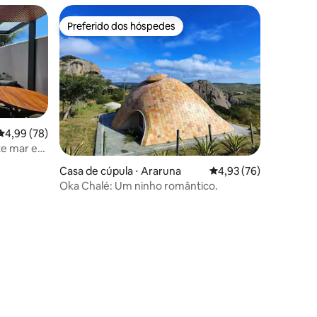
Preferido dos hóspedes
Preferido dos hóspedes
4,99 de uma avaliação média de 5, 78 avaliações
4,99 (78)
e mar e
Casa de cúpula ⋅ Araruna
4,93 de uma avaliação
4,93 (76)
Oka Chalé: Um ninho romântico.
ções