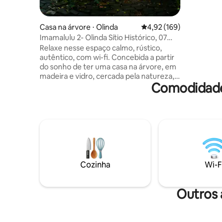
jacuzzi é aqu
também co
guarda-sol
Casa na árvore ⋅ Olinda
4,92 de uma avaliação m
4,92 (169)
Imamalulu 2- Olinda Sítio Histórico, 07
min a pés.
Relaxe nesse espaço calmo, rústico,
autêntico, com wi-fi. Concebida a partir
do sonho de ter uma casa na árvore, em
madeira e vidro, cercada pela natureza,
Comodidades
um refúgio em pleno centro urbano é a
IMAMALULU. Uma pausa merecida para
si, em momentos de bem estar, para se
recompor, até mesmo se reencontrar,
um espaço no tempo pra nós. Despertar
ao som dos pássaros que cantam a paz
na dança das copas verdes dos cajazeiros
embaladas pelo vento, contemplar a
brisa e o oceano atlântico azul no
Cozinha
Wi-F
horizonte.
Outros 