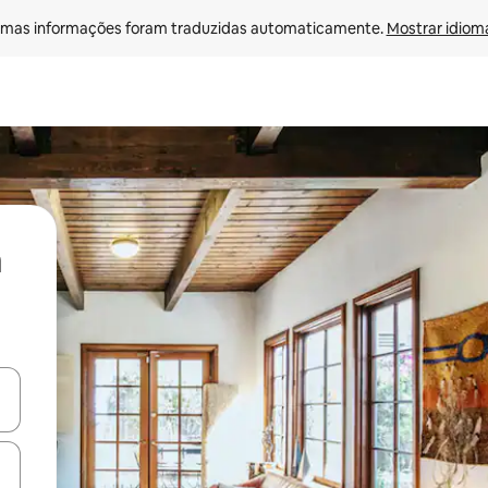
mas informações foram traduzidas automaticamente. 
Mostrar idioma
ore-os usando as seta para cima e para baixo do teclado ou tocando e