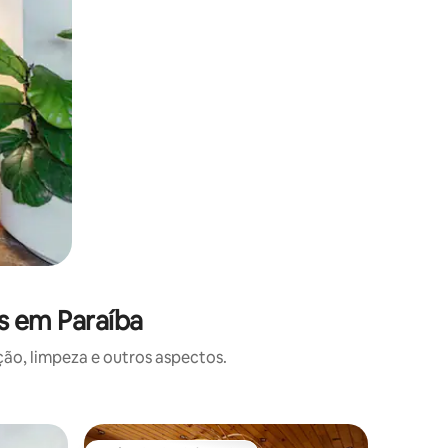
s em Paraíba
o, limpeza e outros aspectos.
Casa ⋅ Pi