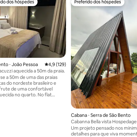
rido dos hóspedes
Preferido dos hóspedes
 melhores preferidos dos hóspedes
Preferido dos hóspedes
nto ⋅ João Pessoa
4,9 de uma avaliação média de 5, 129 avalia
4,9 (129)
jacuzzi aquecida a 50m da praia.
e a 50m de uma das praias
tas do nordeste brasileiro e
frute de uma confortável
uecida no quarto. No flat
cê encontrará um
belo, aconchegante e repleto
dades que tornarão sua
Cabana ⋅ Serra de São Bento
em ainda mais agradável. Cada
Cabanna Bella vista Hospedag
o flat foi cuidadosamente
Premium na Serra
Um projeto pensado nos míni
ara proporcionar praticidade e
detalhes para que viva momen
aos nossos hóspedes. Nossa