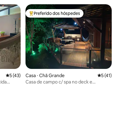
Preferido dos hóspedes
os hóspedes
Entre os melhores preferidos dos hóspedes
ções
5 de uma avaliação média de 5, 43 avaliações
5 (43)
Casa ⋅ Chã Grande
5 de uma avaliação
5 (41)
cida
Casa de campo c/ spa no deck e
secretária incluída