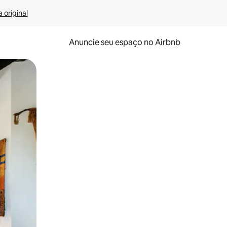
 original
Anuncie seu espaço no Airbnb
 deslizando o dedo na tela.