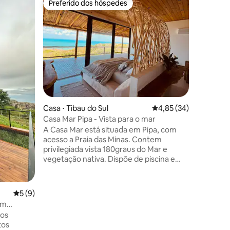
Preferido dos hóspedes
Superho
Preferido dos hóspedes
Superho
À beira-m
Cajá
🏝️ Refúg
A Casa C
desaceler
dos seus 
oferece 
padrão c
de um refúgio 
climatiza
prainha, 
ções
Casa ⋅ Tibau do Sul
4,85 de uma avaliação
4,85 (34)
terraço c
completa,
Casa Mar Pipa - Vista para o mar
famílias
A Casa Mar está situada em Pipa, com
e privaci
acesso a Praia das Minas. Contem
privilegiada vista 180graus do Mar e
vegetação nativa. Dispõe de piscina e
área gourmet, 2 suites com vista mar, ar
cond., camas King size, enxoval
premium. 1 banheiro social. Sala com TV
5 de uma avaliação média de 5, 9 avaliações
5 (9)
65”, ambiente integrado com sala de
em
jantar e cozinha equipada. Serviços
mos
extras terceirizados: chef cozinha,
tos
massagem, café da manhã. OBS: Quando