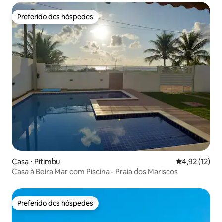
Preferido dos hóspedes
Preferido dos hóspedes
Casa ⋅ Pitimbu
4,92 de uma a
4,92 (12)
Casa à Beira Mar com Piscina - Praia dos Mariscos
Preferido dos hóspedes
Preferido dos hóspedes