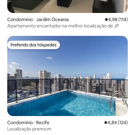
Condomínio ⋅ Jardim Oceania
4,98 de uma av
4,98 (114)
Apartamento encantador na melhor localização de JP
Preferido dos hóspedes
Preferido dos hóspedes
Condomínio ⋅ Recife
4,84 de uma av
4,84 (124)
Localização premium