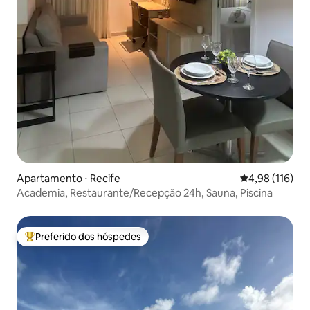
Apartamento ⋅ Recife
4,98 de uma av
4,98 (116)
Academia, Restaurante/Recepção 24h, Sauna, Piscina
Preferido dos hóspedes
Entre os melhores preferidos dos hóspedes