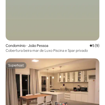
Condomínio ⋅ João Pessoa
5 de uma 
5 (9)
Cobertura beira mar de Luxo Piscina e Spar privado
Superhost
Superhost