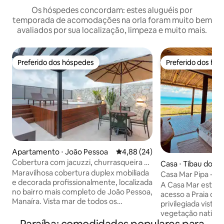
Os hóspedes concordam: estes aluguéis por
temporada de acomodações na orla foram muito bem
avaliados por sua localização, limpeza e muito mais.
Preferido dos hóspedes
Preferido dos hó
Preferido dos hóspedes
Preferido dos hó
Apartamento ⋅ João Pessoa
4,88 de uma avaliação média de
4,88 (24)
Cobertura com jacuzzi, churrasqueira e
Casa ⋅ Tibau do Su
vista mar
Maravilhosa cobertura duplex mobiliada
Casa Mar Pipa - Vi
e decorada profissionalmente, localizada
A Casa Mar está s
no bairro mais completo de João Pessoa,
acesso a Praia da
Manaíra. Vista mar de todos os
privilegiada vista
cômodos. Acomoda confortavelmente
vegetação nativa. 
até 6 pessoas, quartos e sala
área gourmet, 2 su