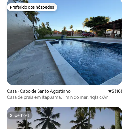
Preferido dos hóspedes
Preferido dos hóspedes
Casa ⋅ Cabo de Santo Agostinho
5 de uma a
5 (16)
Casa de praia em Itapuama, 1 min do mar, 4qts c/Ar
Superhost
Superhost