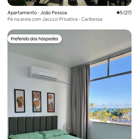
Apartamento ⋅ João Pessoa
5 de uma a
5 (27)
Pé na areia com Jacuzzi Privativa - Caribessa
Preferido dos hóspedes
Preferido dos hóspedes