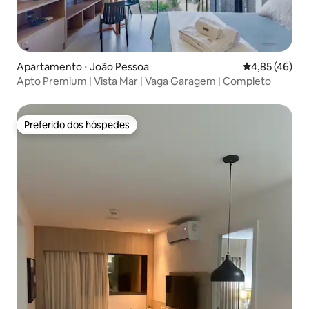
Apartamento ⋅ João Pessoa
4,85 de uma a
4,85 (46)
Apto Premium | Vista Mar | Vaga Garagem | Completo
Preferido dos hóspedes
Preferido dos hóspedes