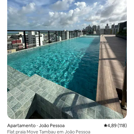
Apartamento ⋅ João Pessoa
4,89 de uma av
4,89 (118)
Flat praia Move Tambau em João Pessoa