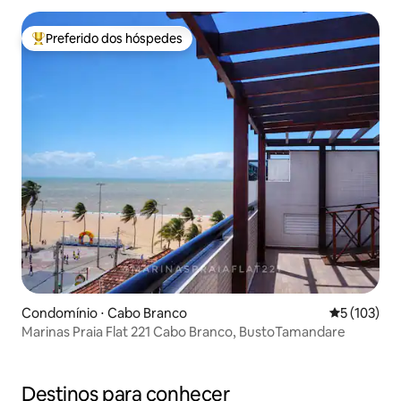
Preferido dos hóspedes
Entre os melhores preferidos dos hóspedes
Condomínio ⋅ Cabo Branco
5 de uma av
5 (103)
Marinas Praia Flat 221 Cabo Branco, BustoTamandare
Destinos para conhecer