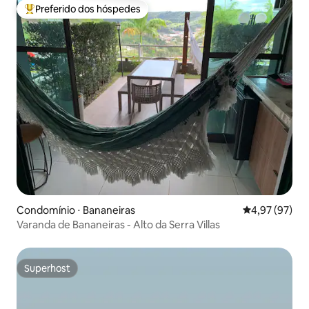
Preferido dos hóspedes
Entre os melhores preferidos dos hóspedes
Condomínio ⋅ Bananeiras
4,97 de uma a
4,97 (97)
Varanda de Bananeiras - Alto da Serra Villas
Superhost
Superhost