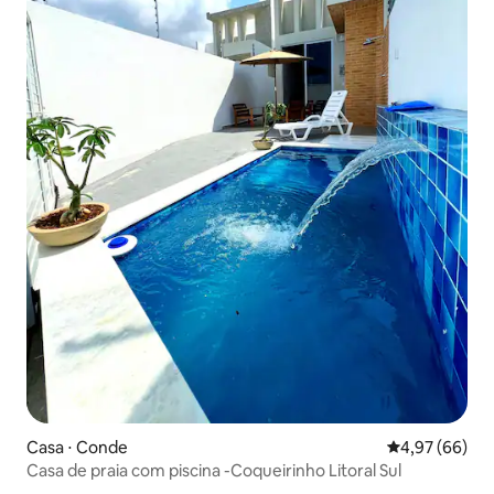
Casa ⋅ Conde
4,97 de uma a
4,97 (66)
Casa de praia com piscina -Coqueirinho Litoral Sul