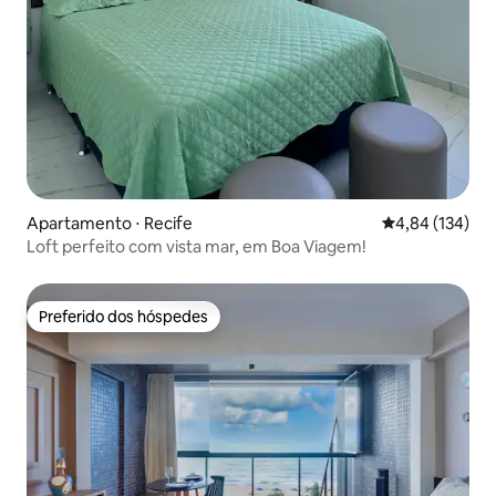
Apartamento ⋅ Recife
4,84 de uma av
4,84 (134)
Loft perfeito com vista mar, em Boa Viagem!
Preferido dos hóspedes
Preferido dos hóspedes