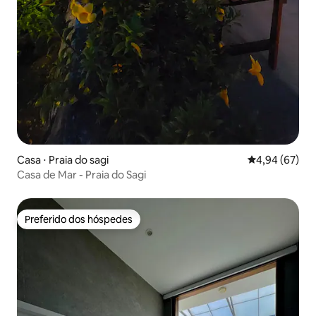
Casa ⋅ Praia do sagi
4,94 de uma a
4,94 (67)
Casa de Mar - Praia do Sagi
Preferido dos hóspedes
Preferido dos hóspedes