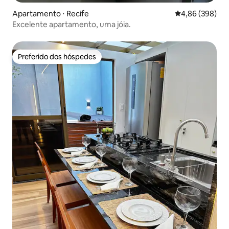
Apartamento ⋅ Recife
4,86 de uma ava
4,86 (398)
Excelente apartamento, uma jóia.
Preferido dos hóspedes
Preferido dos hóspedes