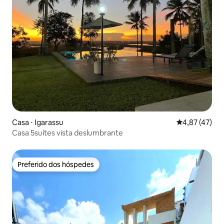
Casa ⋅ Igarassu
4,87 de uma a
4,87 (47)
Casa 5suítes vista deslumbrante
Preferido dos hóspedes
Preferido dos hóspedes