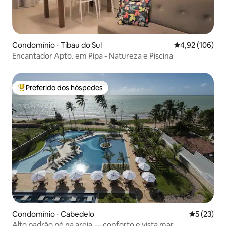
Condomínio ⋅ Tibau do Sul
4,92 de uma av
4,92 (106)
Encantador Apto. em Pipa - Natureza e Piscina
Preferido dos hóspedes
Entre os melhores preferidos dos hóspedes
Condomínio ⋅ Cabedelo
5 de uma a
5 (23)
Alto padrão pé na areia — conforto e vista mar