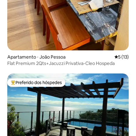
Apartamento ⋅ João Pessoa
5 de uma a
5 (13)
Flat Premium 2Qts+Jacuzzi Privativa-Cleo Hospeda
Preferido dos hóspedes
Entre os melhores preferidos dos hóspedes