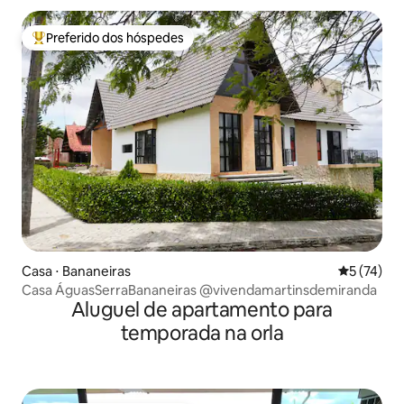
Preferido dos hóspedes
Entre os melhores preferidos dos hóspedes
Casa ⋅ Bananeiras
5 de uma a
5 (74)
Casa ÁguasSerraBananeiras @vivendamartinsdemiranda
Aluguel de apartamento para
temporada na orla