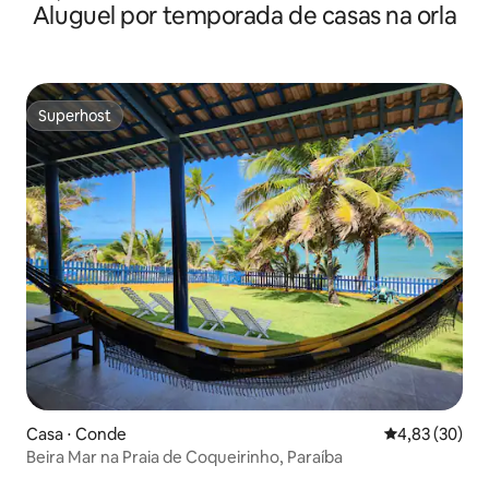
Aluguel por temporada de casas na orla
Superhost
Superhost
Casa ⋅ Conde
4,83 de uma a
4,83 (30)
Beira Mar na Praia de Coqueirinho, Paraíba