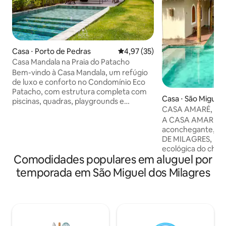
Casa ⋅ Porto de Pedras
4,97 de uma avaliação média de
4,97 (35)
Casa Mandala na Praia do Patacho
Bem-vindo à Casa Mandala, um refúgio
de luxo e conforto no Condomínio Eco
Patacho, com estrutura completa com
Casa ⋅ São Miguel 
piscinas, quadras, playgrounds e
es
CASA AMARÉ, o s
segurança 24h. Ideal para famílias ou
Milagres.
A CASA AMARÉ é 
grupos, a casa acomoda até 9 adultos
aconchegante, lo
com 3 suítes. Com piscina privativa, área
DE MILAGRES, Praia do Riacho, na rota
gourmet, churrasqueira e muito mais,
ecológica do charm
tudo a poucos metros da paradisíaca
Comodidades populares em aluguel por
apenas 10 minutos
Praia do Patacho. Perfeita para
Milagres, onde ac
momentos inesquecíveis cercados pela
temporada em São Miguel dos Milagres
exuberantes casam
natureza! Estamos perto de mercados,
de Milagres. Com 3 suítes e 1 quarto,
restaurantes e das belezas naturais de
dispõe de uma amp
Milagres e Maragogi!
piscina, churrasq
equipada e integra
cadeiras de praia, 