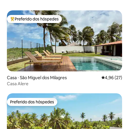
Preferido dos hóspedes
Entre os melhores preferidos dos hóspedes
Casa ⋅ São Miguel dos Milagres
4,96 de uma a
4,96 (27)
Casa Alere
Preferido dos hóspedes
Preferido dos hóspedes