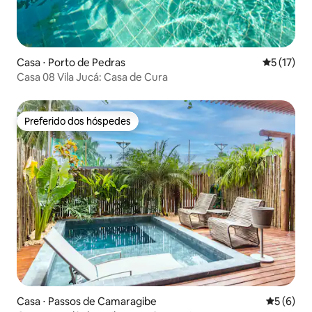
Casa ⋅ Porto de Pedras
5 de uma a
5 (17)
Casa 08 Vila Jucá: Casa de Cura
Preferido dos hóspedes
Preferido dos hóspedes
Casa ⋅ Passos de Camaragibe
5 de uma 
5 (6)