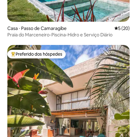
Casa ⋅ Passo de Camaragibe
5 de uma a
5 (20)
Praia do Marceneiro-Piscina-Hidro e Serviço Diário
Preferido dos hóspedes
Entre os melhores preferidos dos hóspedes