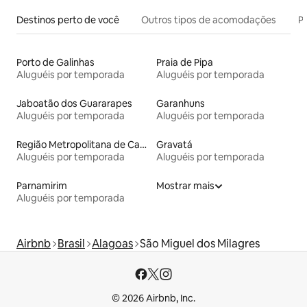
Destinos perto de você
Outros tipos de acomodações
Pr
Porto de Galinhas
Praia de Pipa
Aluguéis por temporada
Aluguéis por temporada
Jaboatão dos Guararapes
Garanhuns
Aluguéis por temporada
Aluguéis por temporada
Região Metropolitana de Campina Grande
Gravatá
Aluguéis por temporada
Aluguéis por temporada
Parnamirim
Mostrar mais
Aluguéis por temporada
Airbnb
Brasil
Alagoas
São Miguel dos Milagres
© 2026 Airbnb, Inc.