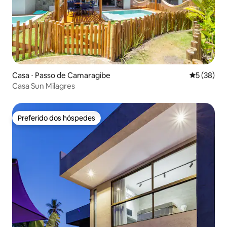
Casa ⋅ Passo de Camaragibe
5 de uma a
5 (38)
Casa Sun Milagres
Preferido dos hóspedes
Preferido dos hóspedes