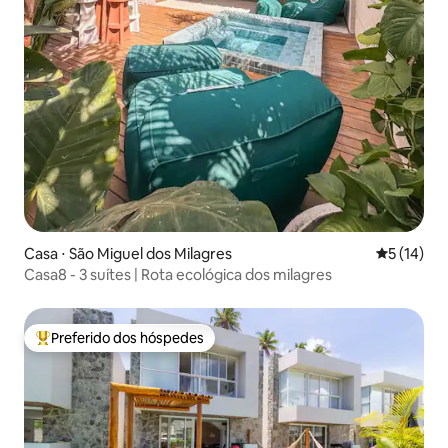
Casa ⋅ São Miguel dos Milagres
5 de uma a
5 (14)
Casa8 - 3 suítes | Rota ecológica dos milagres
Preferido dos hóspedes
Entre os melhores preferidos dos hóspedes