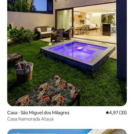
Casa ⋅ São Miguel dos Milagres
4,97 de uma a
4,97 (33)
Casa Namorada Atauá