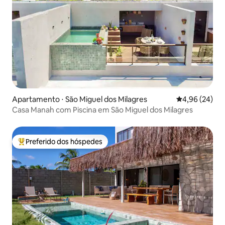
Apartamento ⋅ São Miguel dos Milagres
4,96 de uma a
4,96 (24)
Casa Manah com Piscina em São Miguel dos Milagres
Preferido dos hóspedes
Entre os melhores preferidos dos hóspedes