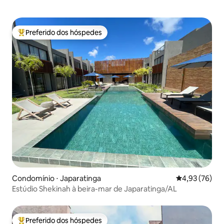
Preferido dos hóspedes
Entre os melhores preferidos dos hóspedes
Condomínio ⋅ Japaratinga
4,93 de uma a
4,93 (76)
Estúdio Shekinah à beira-mar de Japaratinga/AL
Preferido dos hóspedes