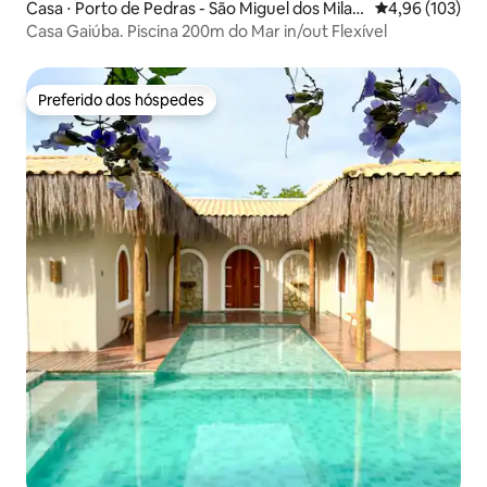
Casa ⋅ Porto de Pedras - São Miguel dos Milag
4,96 de uma av
4,96 (103)
res
Casa Gaiúba. Piscina 200m do Mar in/out Flexível
Preferido dos hóspedes
Preferido dos hóspedes