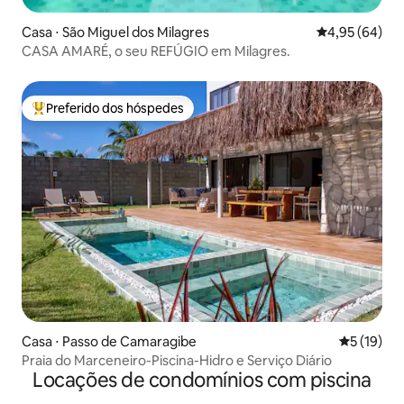
Casa ⋅ São Miguel dos Milagres
4,95 de uma a
4,95 (64)
CASA AMARÉ, o seu REFÚGIO em Milagres.
Preferido dos hóspedes
Entre os melhores preferidos dos hóspedes
Casa ⋅ Passo de Camaragibe
5 de uma a
5 (19)
Praia do Marceneiro-Piscina-Hidro e Serviço Diário
Locações de condomínios com piscina