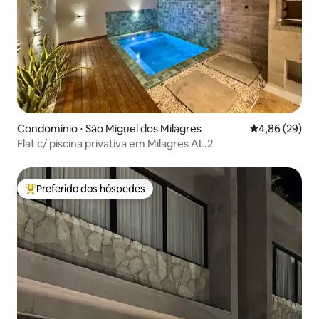
Condomínio ⋅ São Miguel dos Milagres
4,86 de uma a
4,86 (29)
Flat c/ piscina privativa em Milagres AL.2
Preferido dos hóspedes
Entre os melhores preferidos dos hóspedes