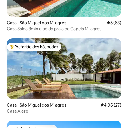
Casa ⋅ São Miguel dos Milagres
5 de uma a
5 (63)
Casa Salga 3min a pé da praia da Capela Milagres
Preferido dos hóspedes
Entre os melhores preferidos dos hóspedes
Casa ⋅ São Miguel dos Milagres
4,96 de uma a
4,96 (27)
Casa Alere