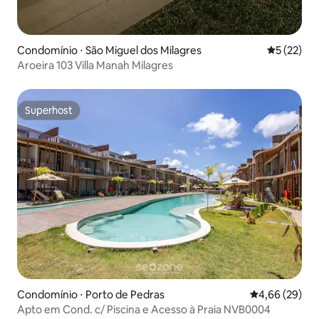
Condomínio ⋅ São Miguel dos Milagres
5 de uma a
5 (22)
Aroeira 103 Villa Manah Milagres
Superhost
Superhost
Condomínio ⋅ Porto de Pedras
4,66 de uma a
4,66 (29)
Apto em Cond. c/ Piscina e Acesso à Praia NVB0004