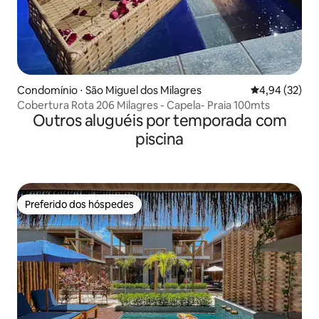
Condomínio ⋅ São Miguel dos Milagres
4,94 de uma a
4,94 (32)
Cobertura Rota 206 Milagres - Capela- Praia 100mts
Outros aluguéis por temporada com
piscina
Preferido dos hóspedes
Preferido dos hóspedes