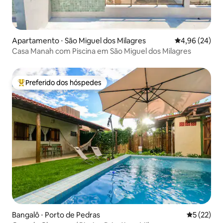
Apartamento ⋅ São Miguel dos Milagres
4,96 de uma a
4,96 (24)
Casa Manah com Piscina em São Miguel dos Milagres
Preferido dos hóspedes
Entre os melhores preferidos dos hóspedes
Bangalô ⋅ Porto de Pedras
5 de uma a
5 (22)