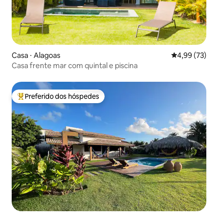
Casa ⋅ Alagoas
4,99 de uma a
4,99 (73)
Casa frente mar com quintal e piscina
Preferido dos hóspedes
Entre os melhores preferidos dos hóspedes