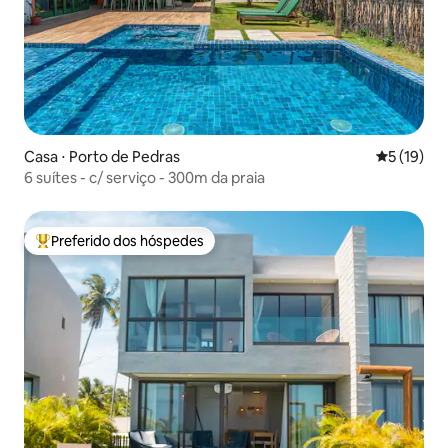
Casa ⋅ Porto de Pedras
5 de uma a
5 (19)
6 suítes - c/ serviço - 300m da praia
Preferido dos hóspedes
Entre os melhores preferidos dos hóspedes