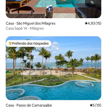
Casa ⋅ São Miguel dos Milagres
4,93 de uma a
4,93 (15)
Casa Sapê 14 - Milagres
Preferido dos hóspedes
Entre os melhores preferidos dos hóspedes
Casa ⋅ Passo de Camaragibe
5 de uma a
5 (19)