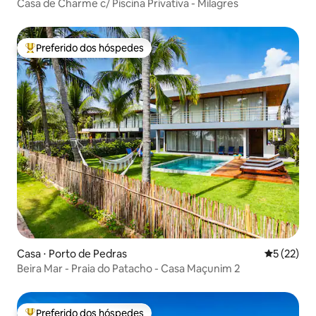
Casa de Charme c/ Piscina Privativa - Milagres
Preferido dos hóspedes
Entre os melhores preferidos dos hóspedes
Casa ⋅ Porto de Pedras
5 de uma a
5 (22)
Beira Mar - Praia do Patacho - Casa Maçunim 2
Preferido dos hóspedes