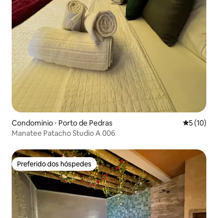
Condomínio ⋅ Porto de Pedras
5 de uma a
5 (10)
Manatee Patacho Studio A 006
Preferido dos hóspedes
Preferido dos hóspedes