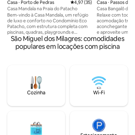
Casa ⋅ Porto de Pedras
4,97 de uma avaliação média de
4,97 (35)
Casa ⋅ Passos de 
Casa Mandala na Praia do Patacho
Casa Bangalô dos M
Bem-vindo à Casa Mandala, um refúgio
Relaxe com toda a 
de luxo e conforto no Condomínio Eco
acomodação tranq
Patacho, com estrutura completa com
aconchegante pé 
piscinas, quadras, playgrounds e
e aproveite uma d
São Miguel dos Milagres: comodidades
segurança 24h. Ideal para famílias ou
Rota Ecológica dos
grupos, a casa acomoda até 9 adultos
Marceneiro. São 4
populares em locações com piscina
com 3 suítes. Com piscina privativa, área
conforto e uma ga
gourmet, churrasqueira e muito mais,
na memória. Espa
tudo a poucos metros da paradisíaca
relaxamento, vist
Praia do Patacho. Perfeita para
e banho alto luxo.
momentos inesquecíveis cercados pela
cozinha/camareira
natureza! Estamos perto de mercados,
a parte. 300m da V
restaurantes e das belezas naturais de
prox a Capela dos
Milagres e Maragogi!
acontecem muito
Cozinha
Wi-Fi