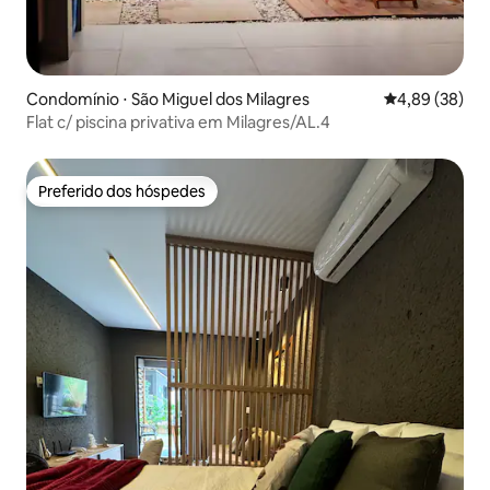
Condomínio ⋅ São Miguel dos Milagres
4,89 de uma a
4,89 (38)
Flat c/ piscina privativa em Milagres/AL.4
Preferido dos hóspedes
Preferido dos hóspedes