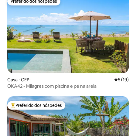
Preferido dos hóspedes
Preferido dos hóspedes
Casa ⋅ CEP:
5 de uma a
5 (19)
OKA42 - Milagres com piscina e pé na areia
Preferido dos hóspedes
Entre os melhores preferidos dos hóspedes