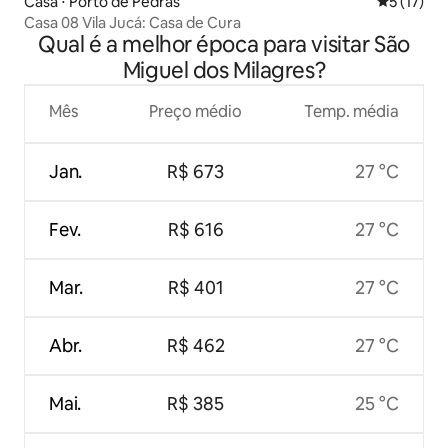
Casa ⋅ Porto de Pedras
5 de uma a
5 (17)
Casa 08 Vila Jucá: Casa de Cura
Qual é a melhor época para visitar São
Miguel dos Milagres?
Mês
Preço médio
Temp. média
Jan.
R$ 673
27 °C
Fev.
R$ 616
27 °C
Mar.
R$ 401
27 °C
Abr.
R$ 462
27 °C
Mai.
R$ 385
25 °C