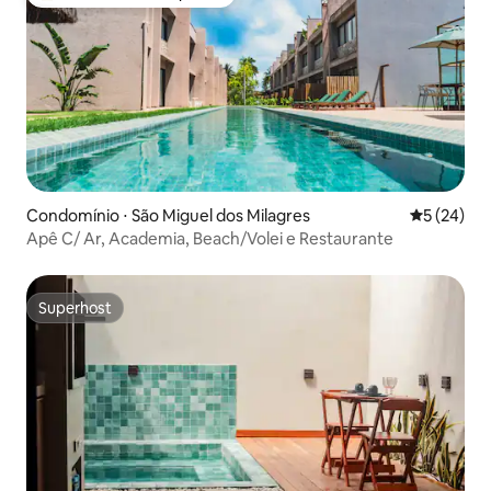
Entre os melhores preferidos dos hóspedes
Condomínio ⋅ São Miguel dos Milagres
5 de uma a
5 (24)
Apê C/ Ar, Academia, Beach/Volei e Restaurante
Superhost
Superhost