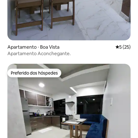
Apartamento ⋅ Boa Vista
5 de uma a
5 (25)
Apartamento Aconchegante.
Preferido dos hóspedes
Preferido dos hóspedes