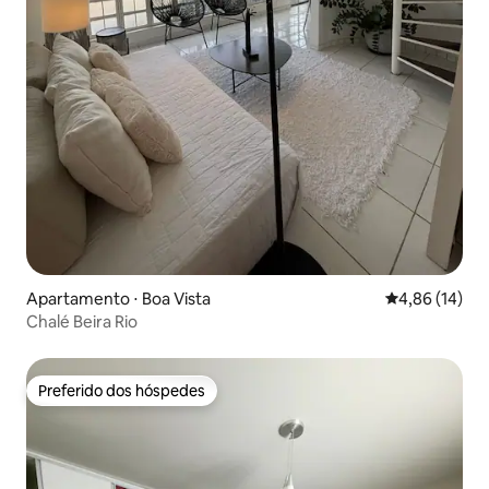
Apartamento ⋅ Boa Vista
4,86 de uma a
4,86 (14)
Chalé Beira Rio
Preferido dos hóspedes
Preferido dos hóspedes