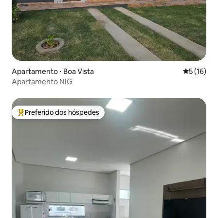
Apartamento ⋅ Boa Vista
5 de uma a
5 (16)
Apartamento NIG
Preferido dos hóspedes
Entre os melhores preferidos dos hóspedes