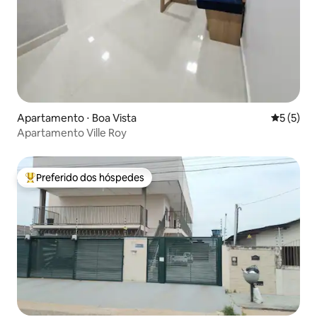
Apartamento ⋅ Boa Vista
5 de uma 
5 (5)
Apartamento Ville Roy
Preferido dos hóspedes
Entre os melhores preferidos dos hóspedes