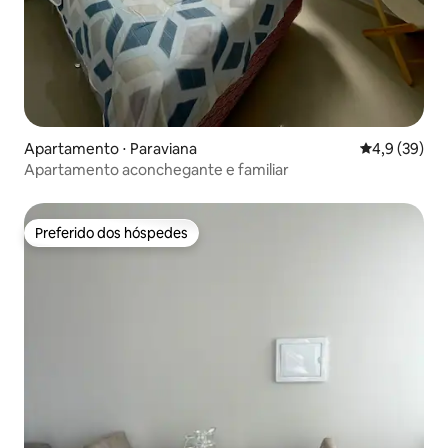
Apartamento ⋅ Paraviana
4,9 de uma a
4,9 (39)
Apartamento aconchegante e familiar
Preferido dos hóspedes
Preferido dos hóspedes