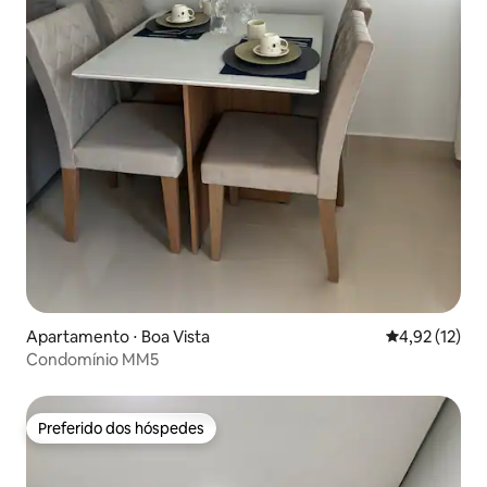
Apartamento ⋅ Boa Vista
4,92 de uma a
4,92 (12)
Condomínio MM5
Preferido dos hóspedes
Preferido dos hóspedes