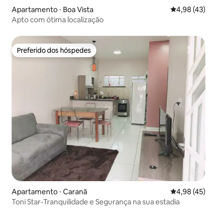
Apartamento ⋅ Boa Vista
4,98 de uma a
4,98 (43)
Apto com ótima localização
Preferido dos hóspedes
Preferido dos hóspedes
Apartamento ⋅ Caranã
4,98 de uma a
4,98 (45)
Toni Star-Tranquilidade e Segurança na sua estadia