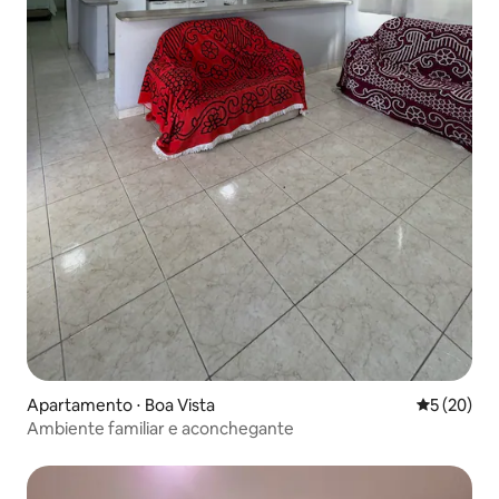
Apartamento ⋅ Boa Vista
5 de uma a
5 (20)
Ambiente familiar e aconchegante