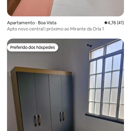
Apartamento ⋅ Boa Vista
4,76 de uma a
4,76 (41)
Apto novo central | próximo ao Mirante da Orla 1
Preferido dos hóspedes
Preferido dos hóspedes