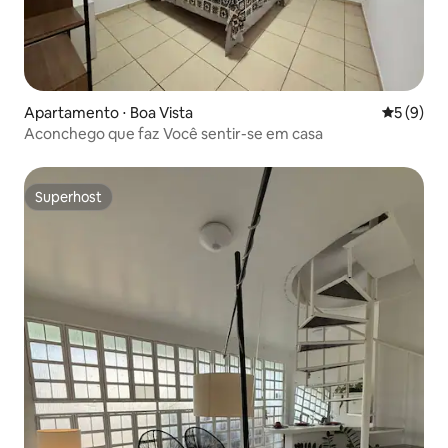
Apartamento ⋅ Boa Vista
5 de uma 
5 (9)
Aconchego que faz Você sentir-se em casa
Superhost
Superhost