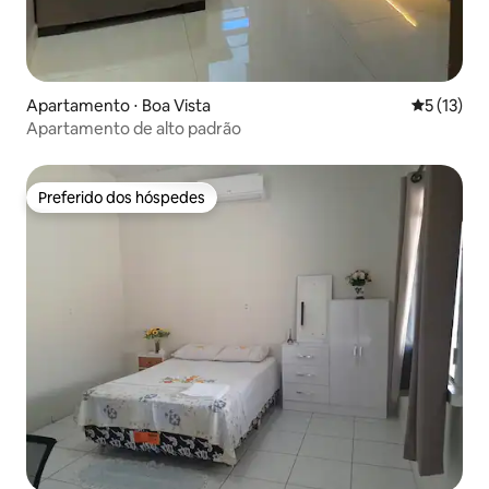
Apartamento ⋅ Boa Vista
5 de uma a
5 (13)
Apartamento de alto padrão
Preferido dos hóspedes
Preferido dos hóspedes