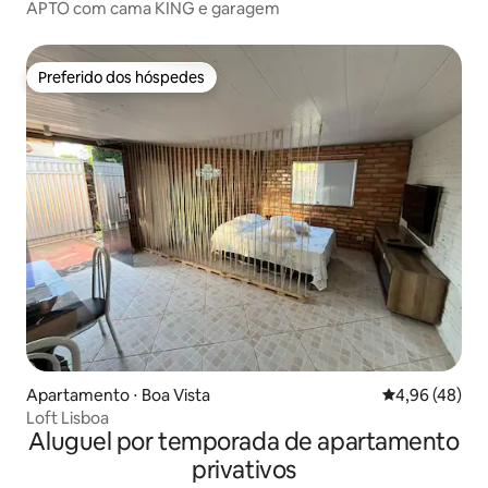
APTO com cama KING e garagem
Preferido dos hóspedes
Preferido dos hóspedes
Apartamento ⋅ Boa Vista
4,96 de uma a
4,96 (48)
Loft Lisboa
Aluguel por temporada de apartamento
privativos