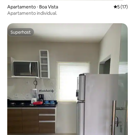
Apartamento ⋅ Boa Vista
5 de uma a
5 (17)
Apartamento individual.
Superhost
Superhost