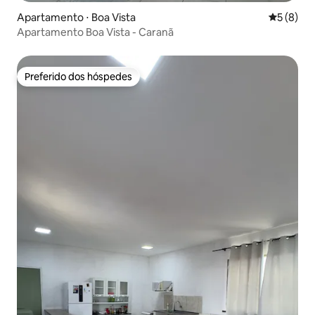
Apartamento ⋅ Boa Vista
5 de uma 
5 (8)
Apartamento Boa Vista - Caranã
Preferido dos hóspedes
Preferido dos hóspedes