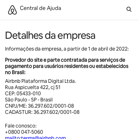
Pular
Central de Ajuda
–
página Inicial
para
o
conteúdo
Detalhes da empresa
Informações da empresa, a partir de 1 de abril de 2022:
Provedor do site e parte contratada para serviços de
pagamento para usuários residentes ou estabelecidos
no Brasil:
Airbnb Plataforma Digital Ltda.
Rua Aspicuelta 422, cj 51
CEP: 05433-010
São Paulo - SP - Brasil
CNPJ/ME: 36.297.602/0001-08
CADASTUR: 36.297.602/0001-08
Fale conosco:
+0800 047-5060
mailto:terms@airbnb.com