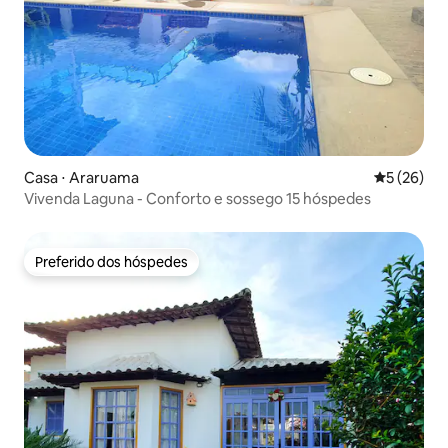
Casa ⋅ Araruama
5 de uma a
5 (26)
Vivenda Laguna - Conforto e sossego 15 hóspedes
Preferido dos hóspedes
Preferido dos hóspedes