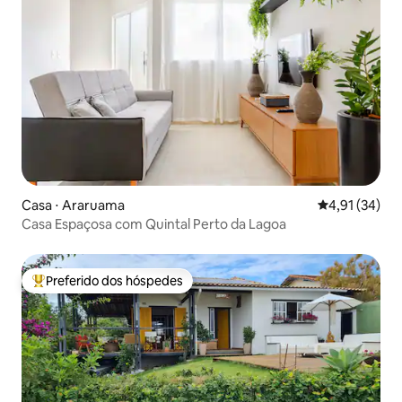
Casa ⋅ Araruama
4,91 de uma a
4,91 (34)
Casa Espaçosa com Quintal Perto da Lagoa
Preferido dos hóspedes
Entre os melhores preferidos dos hóspedes