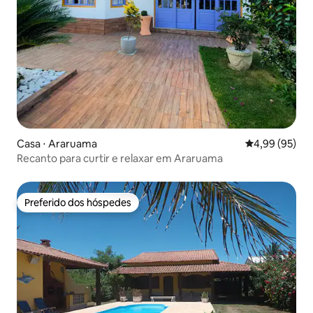
Casa ⋅ Araruama
4,99 de uma a
4,99 (95)
Recanto para curtir e relaxar em Araruama
Preferido dos hóspedes
Preferido dos hóspedes