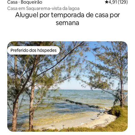
Casa ⋅ Boqueirão
4,91 de uma av
4,91 (129)
Casa em Saquarema-vista da lagoa
Aluguel por temporada de casa por
semana
Preferido dos hóspedes
Preferido dos hóspedes