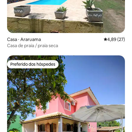
Casa ⋅ Araruama
4,89 de uma a
4,89 (27)
Casa de praia / praia seca
Preferido dos hóspedes
Preferido dos hóspedes