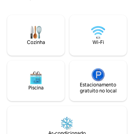
fogueira ao ar livre para noites especiais.
Cozinha e área gourmet equipadas. Rua
tranquila e sem saída. Self check-in e
portão automático. Um refúgio
romântico e relaxante perfeito para
casais, famílias e pets curtirem a
natureza.
Cozinha
Wi-Fi
Estacionamento
Piscina
gratuito no local
Ar-condicionado