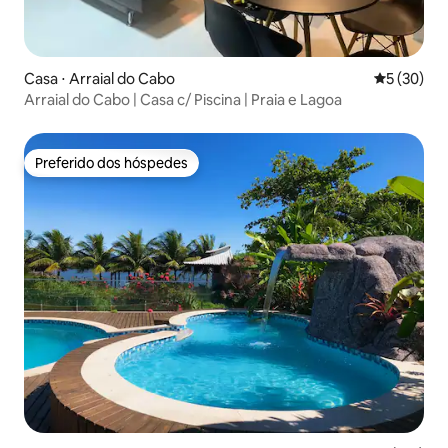
Casa ⋅ Arraial do Cabo
5 de uma a
5 (30)
Arraial do Cabo | Casa c/ Piscina | Praia e Lagoa
Preferido dos hóspedes
Preferido dos hóspedes