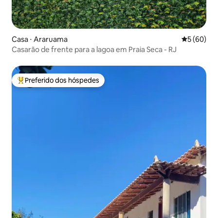
Casa ⋅ Araruama
5 de uma a
5 (60)
Casarão de frente para a lagoa em Praia Seca - RJ
Preferido dos hóspedes
Entre os melhores preferidos dos hóspedes