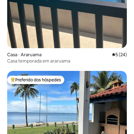
Casa ⋅ Araruama
5 de uma a
5 (24)
Casa temporada em araruama
Preferido dos hóspedes
Entre os melhores preferidos dos hóspedes