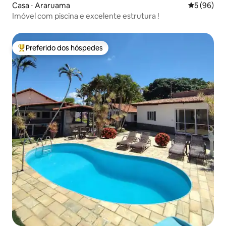
Casa ⋅ Araruama
5 de uma a
5 (96)
Imóvel com piscina e excelente estrutura !
Preferido dos hóspedes
Entre os melhores preferidos dos hóspedes