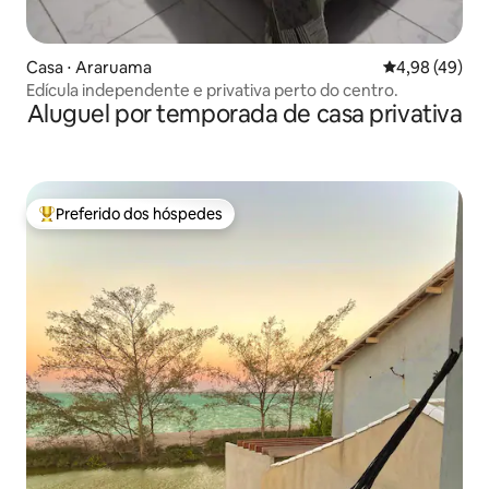
Casa ⋅ Araruama
4,98 de uma a
4,98 (49)
Edícula independente e privativa perto do centro.
Aluguel por temporada de casa privativa
Preferido dos hóspedes
Entre os melhores preferidos dos hóspedes