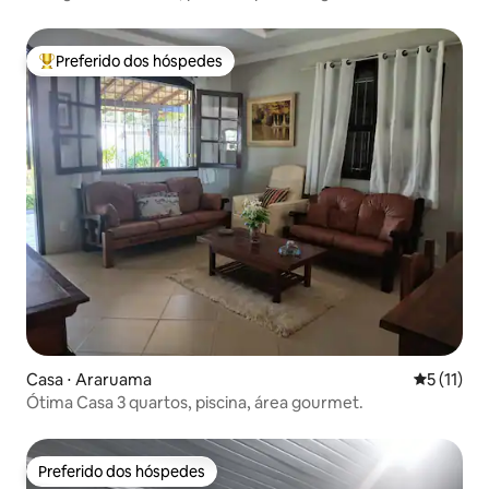
Preferido dos hóspedes
Entre os melhores preferidos dos hóspedes
Casa ⋅ Araruama
5 de uma a
5 (11)
Ótima Casa 3 quartos, piscina, área gourmet.
Preferido dos hóspedes
Preferido dos hóspedes