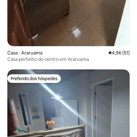
Casa ⋅ Araruama
4,96 de uma a
4,96 (51)
Casa pertinho do centro em Araruama
Preferido dos hóspedes
Preferido dos hóspedes