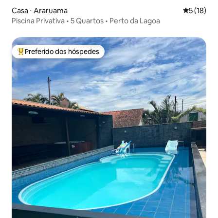
Casa ⋅ Araruama
5 de uma a
5 (18)
Piscina Privativa • 5 Quartos • Perto da Lagoa
Preferido dos hóspedes
Entre os melhores preferidos dos hóspedes