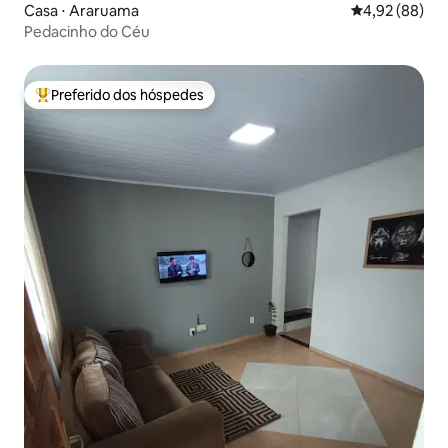
Casa ⋅ Araruama
4,92 de uma a
4,92 (88)
Pedacinho do Céu
Preferido dos hóspedes
Entre os melhores preferidos dos hóspedes