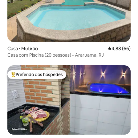
Casa ⋅ Mutirão
4,88 de uma av
4,88 (66)
Casa com Piscina (20 pessoas) - Araruama, RJ
Preferido dos hóspedes
Entre os melhores preferidos dos hóspedes