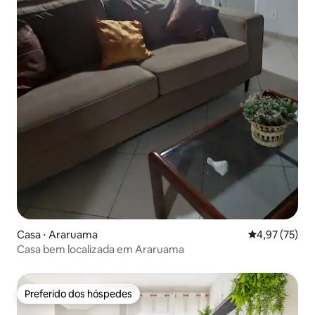
Casa ⋅ Araruama
4,97 de uma a
4,97 (75)
Casa bem localizada em Araruama
Preferido dos hóspedes
Preferido dos hóspedes