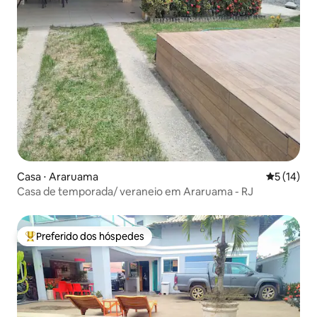
Casa ⋅ Araruama
5 de uma a
5 (14)
Casa de temporada/ veraneio em Araruama - RJ
Preferido dos hóspedes
Entre os melhores preferidos dos hóspedes