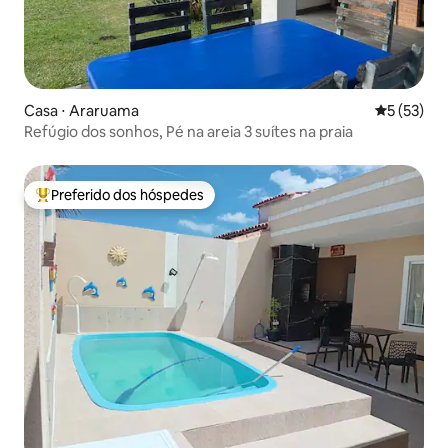
Casa ⋅ Araruama
5 de uma a
5 (53)
Refúgio dos sonhos, Pé na areia 3 suítes na praia
Preferido dos hóspedes
Entre os melhores preferidos dos hóspedes