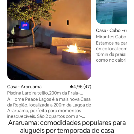
Casa ⋅ Cabo Frio
Mirantes Cabo Frio
Estamos na parte m
único local com c
10min da praia! Del
como no calor! A piscina é um
espetáculo (apena
compartilhada apenas 
hospedagem é SM
Alexa e TV conect
Casa ⋅ Araruama
4,96 de uma avaliação média de
4,96 (47)
streamings. Cerc
Piscina Lareira telão,200m da Praia-
preservada, você v
Espaço inteiro
A Home Peace Lagos é a mais nova Casa
sossego, relaxando
da Região, localizada a 200m da Lagoa de
sofá. E o super ca
Araruama, perfeita para momentos
pode ser servido no quarto ou piscina
inesquecíveis. São 2 quartos com ar-
(contratado a part
Araruama: comodidades populares para
condicionado, roupas de cama e toalhas.
Piscina, churrasqueira, chuveirão, TV de
aluguéis por temporada de casa
75” com Soundbar e TV de 55”, linda