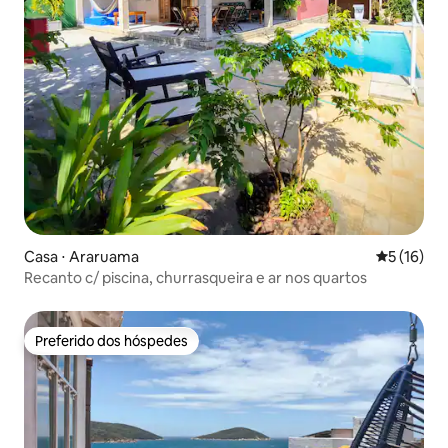
Casa ⋅ Araruama
5 de uma a
5 (16)
Recanto c/ piscina, churrasqueira e ar nos quartos
Preferido dos hóspedes
Preferido dos hóspedes