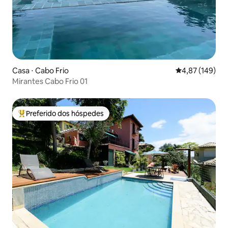
Casa ⋅ Cabo Frio
4,87 de uma av
4,87 (149)
Mirantes Cabo Frio 01
Preferido dos hóspedes
Entre os melhores preferidos dos hóspedes