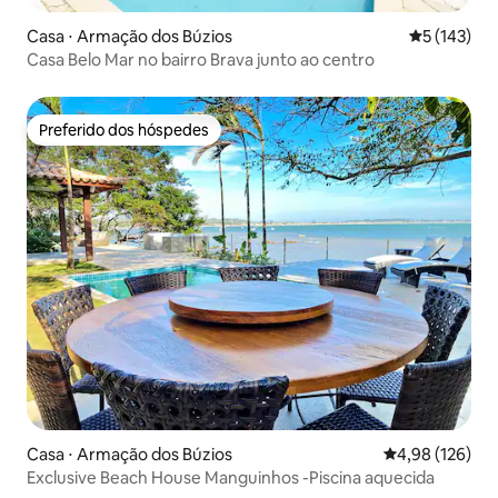
Casa ⋅ Armação dos Búzios
5 de uma av
5 (143)
Casa Belo Mar no bairro Brava junto ao centro
Preferido dos hóspedes
Preferido dos hóspedes
Casa ⋅ Armação dos Búzios
4,98 de uma av
4,98 (126)
Exclusive Beach House Manguinhos -Piscina aquecida