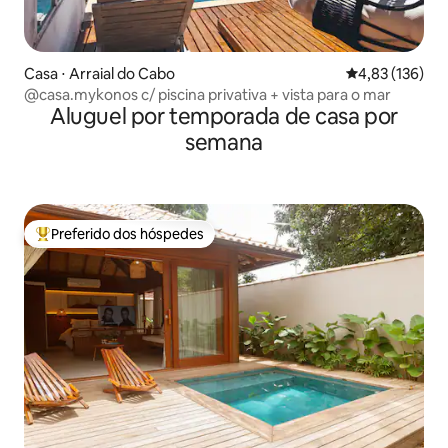
Casa ⋅ Arraial do Cabo
4,83 de uma av
4,83 (136)
@casa.mykonos c/ piscina privativa + vista para o mar
Aluguel por temporada de casa por
semana
Preferido dos hóspedes
Entre os melhores preferidos dos hóspedes