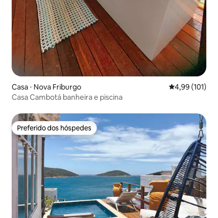
Casa ⋅ Nova Friburgo
4,99 de uma av
4,99 (101)
Casa Cambotá banheira e piscina
Preferido dos hóspedes
Preferido dos hóspedes