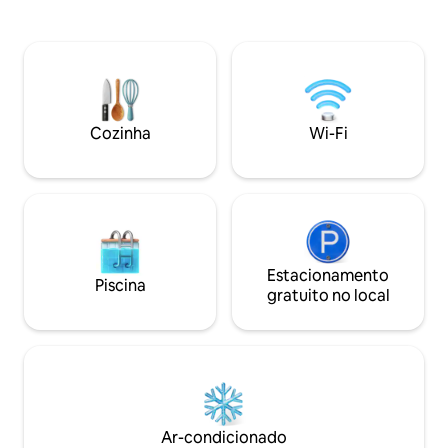
em frente da casa
banheiro social, cozinha completa e sala
solteiro, rede. Co
com vista para a Pedra da Índia. Para os
eletrodomésticos e
amantes de trilhas, estamos próximo ao
cozinhar. Ar cond
acesso da trilha Pedra da Cuca e a
check-in: a partir 
poucos min das cachoeiras Ponte Funda
e Sete Quedas. Aceitamos animais de
estimação.
Cozinha
Wi-Fi
Estacionamento
Piscina
gratuito no local
Ar-condicionado