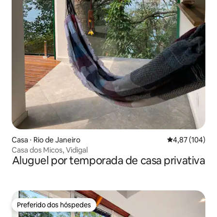
Casa ⋅ Rio de Janeiro
4,87 de uma av
4,87 (104)
Casa dos Micos, Vidigal
Aluguel por temporada de casa privativa
Preferido dos hóspedes
Preferido dos hóspedes