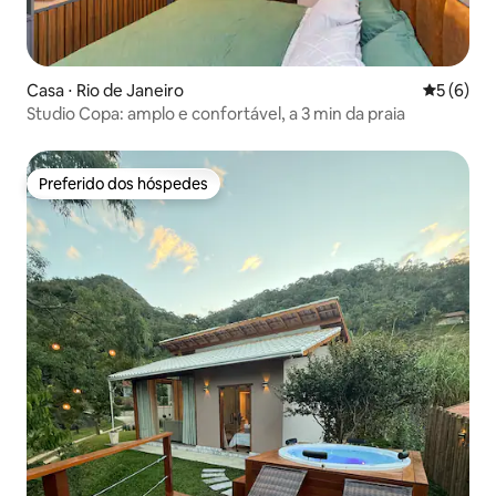
Casa ⋅ Rio de Janeiro
5 de uma 
5 (6)
Studio Copa: amplo e confortável, a 3 min da praia
Preferido dos hóspedes
Preferido dos hóspedes