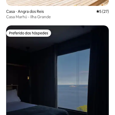
Casa ⋅ Angra dos Reis
5 de uma a
5 (27)
Casa Marhú - Ilha Grande
Preferido dos hóspedes
Preferido dos hóspedes