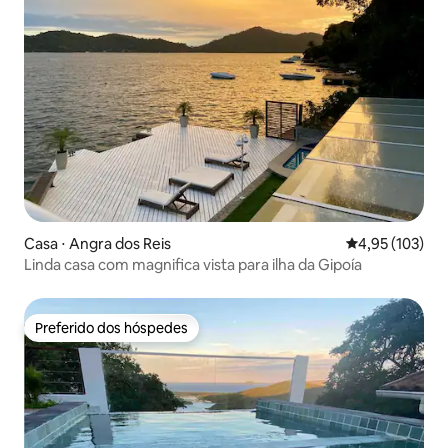
Casa ⋅ Angra dos Reis
4,95 de uma av
4,95 (103)
Linda casa com magnifica vista para ilha da Gipoía
Preferido dos hóspedes
Preferido dos hóspedes