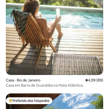
Casa ⋅ Rio de Janeiro
4,99 de uma av
4,99 (89)
Casa em Barra de Guaratiba na Mata Atlântica.
Preferido dos hóspedes
Entre os melhores preferidos dos hóspedes