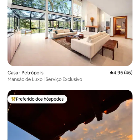
Casa ⋅ Petrópolis
4,96 de uma a
4,96 (46)
Mansão de Luxo | Serviço Exclusivo
Preferido dos hóspedes
Entre os melhores preferidos dos hóspedes