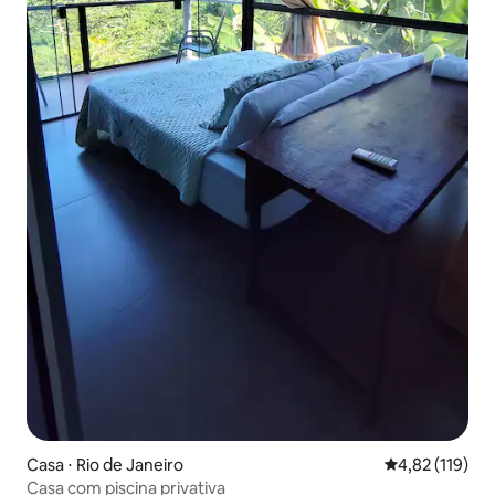
Casa ⋅ Rio de Janeiro
4,82 de uma av
4,82 (119)
Casa com piscina privativa