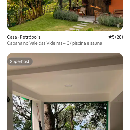
Casa ⋅ Petrópolis
5 de uma a
5 (28)
Cabana no Vale das Videiras – C/ piscina e sauna
Superhost
Superhost