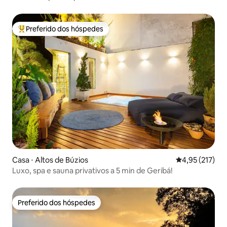
Preferido dos hóspedes
Entre os melhores preferidos dos hóspedes
Casa ⋅ Altos de Búzios
4,95 de uma av
4,95 (217)
Luxo, spa e sauna privativos a 5 min de Geribá!
Preferido dos hóspedes
Preferido dos hóspedes