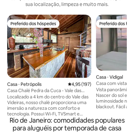
sua localização, limpeza e muito mais.
Preferido dos hóspedes
Preferido dos hó
Preferido dos hóspedes
Preferido dos hó
Casa ⋅ Vidigal
Casa com vista pa
Casa ⋅ Petrópolis
4,95 de uma avaliação média de 
4,95 (197)
praias.
Vista panorâmica 1
Casa Chalé Pedra da Cuca - Vale das
Nascer do sol em f
Videiras
Localizado a 4 km do centro do Vale das
luminosidade natur
Videiras, nosso chalé proporciona uma
blackout. Fácil ac
imersão a natureza com conforto e
Parte baixa da com
tecnologia. Possui Wi-Fi, TVSmart e
Está a 8 minutos a 
Rio de Janeiro: comodidades populares
máquina Nespresso para desfrutar suas
e de carro, a 5 e 8
bebidas favoritas. O chalé possui uma
para aluguéis por temporada de casa
Leblon e Ipanema.
suíte, mezanino para até 4 pessoas,