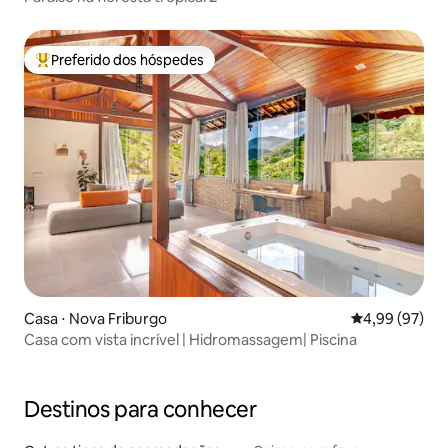
Preferido dos hóspedes
Entre os melhores preferidos dos hóspedes
Casa ⋅ Nova Friburgo
4,99 de uma a
4,99 (97)
Casa com vista incrível | Hidromassagem| Piscina
Destinos para conhecer