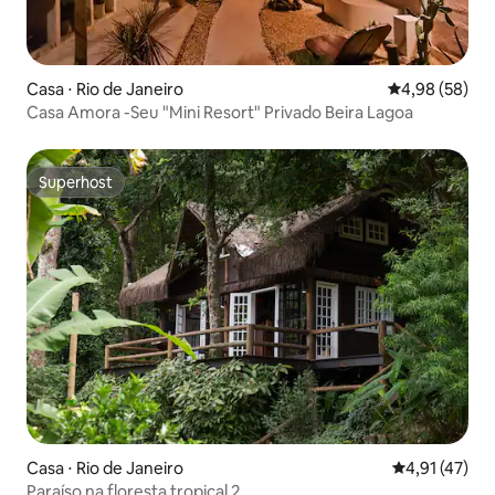
Casa ⋅ Rio de Janeiro
4,98 de uma a
4,98 (58)
Casa Amora -Seu "Mini Resort" Privado Beira Lagoa
Superhost
Superhost
Casa ⋅ Rio de Janeiro
4,91 de uma a
4,91 (47)
Paraíso na floresta tropical 2