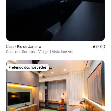
Casa ⋅ Rio de Janeiro
5 de uma a
5 (34)
Casa dos Sonhos – Vidigal | Vista incrível
Preferido dos hóspedes
Preferido dos hóspedes