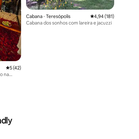
Cabana ⋅ Teresópolis
4,94 de uma avaliação 
4,94 (181)
Cabana dos sonhos com lareira e jacuzzi
5 de uma avaliação média de 5, 42 avaliações
5 (42)
o na
ções
ndly