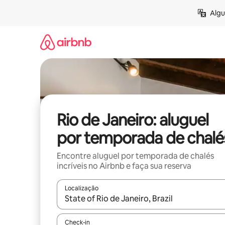
Pular
Algu
para
o
conteúdo
Rio de Janeiro: aluguel
por temporada de chalé
Encontre aluguel por temporada de chalés
incríveis no Airbnb e faça sua reserva
Localização
Quando os resultados estiverem disponíveis, expl
Check-in