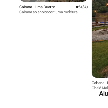
Cabana ⋅ Lima Duarte
5 de uma avaliação 
5 (34)
Cabana ao anoitecer: uma moldura
exclusiva
Cabana ⋅ 
Chalé Mal
Alu