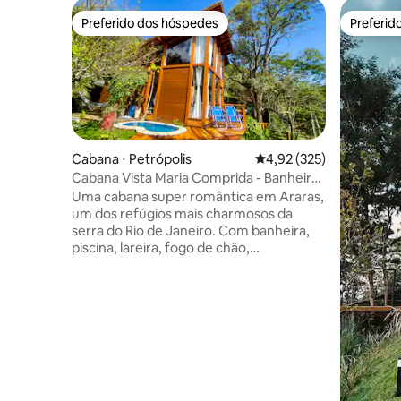
Preferido dos hóspedes
Preferid
Preferido dos hóspedes
Preferid
Cabana ⋅ Petrópolis
4,92 de uma avaliação m
4,92 (325)
Cabana Vista Maria Comprida - Banheira
e Piscina
Uma cabana super romântica em Araras,
um dos refúgios mais charmosos da
serra do Rio de Janeiro. Com banheira,
piscina, lareira, fogo de chão,
churrasqueira, rede suspensa... Um
pedacinho do paraíso para você
desacelerar, relaxar e renovar suas
energias. Cercada por uma natureza
exuberante, uma vista apaixonante e
repleta de muita paz. A cabana oferece
muito charme, sofisticação, conforto e
uma arquitetura impactante. Cada
detalhe foi pensado para que possam