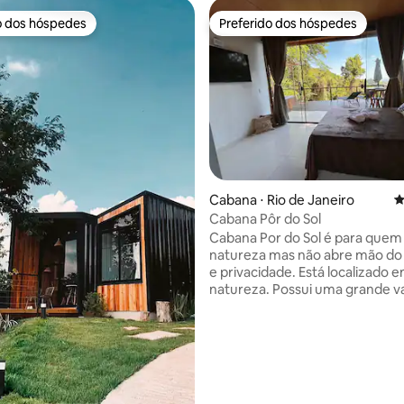
o dos hóspedes
Preferido dos hóspedes
o dos hóspedes
Preferido dos hóspedes
édia de 5, 325 avaliações
Cabana ⋅ Rio de Janeiro
4
Cabana Pôr do Sol
Cabana Por do Sol é para que
natureza mas não abre mão do
e privacidade. Está localizado 
natureza. Possui uma grande v
com vista espetacular de toda 
mata, restinga e o mar, nesta 
está a jacuzzi onde podemos v
do sol inesquecível. Localizado 
da Praia do Recreio, 10 minutos 
de Grumari e da Praia da Barra 