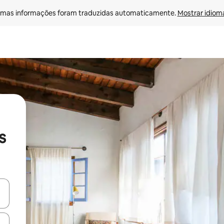
mas informações foram traduzidas automaticamente. 
Mostrar idioma
s
ore-os usando as seta para cima e para baixo do teclado ou tocando e