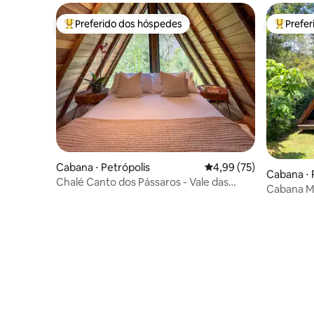
Preferido dos hóspedes
Prefe
Entre os melhores preferidos dos hóspedes
Entre os
Cabana ⋅ Petrópolis
4,99 de uma avaliação 
4,99 (75)
Cabana ⋅
Chalé Canto dos Pássaros - Vale das
Cabana 
Videiras