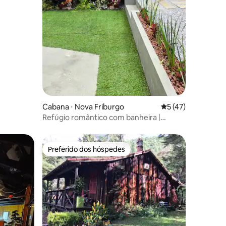
Cabana ⋅ Nova Friburgo
5 de uma avaliação
5 (47)
Refúgio romântico com banheira |
Aguimô.
Preferido dos hóspedes
os hóspedes
Preferido dos hóspedes