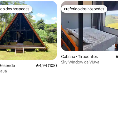
rido dos hóspedes
Preferido dos hóspedes
 melhores preferidos dos hóspedes
Preferido dos hóspedes
Cabana ⋅ Tiradentes
4
Sky Window da Viúva
média de 5, 75 avaliações
 Resende
4,94 de uma avaliação média de 5, 108 avalia
4,94 (108)
Mauá