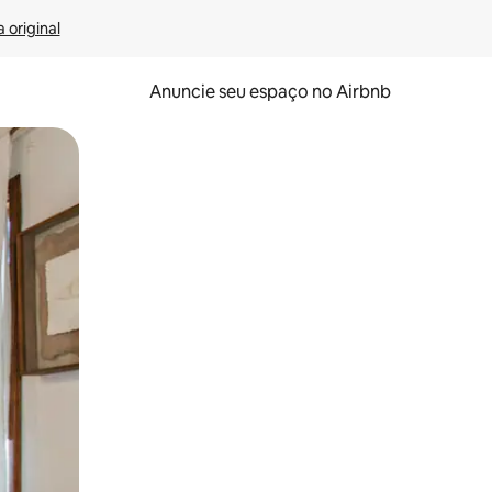
 original
Anuncie seu espaço no Airbnb
 deslizando o dedo na tela.