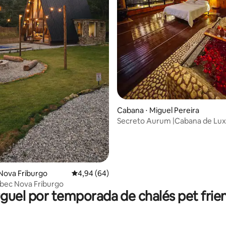
média de 5, 34 avaliações
Cabana ⋅ Miguel Pereira
Secreto Aurum |Cabana de Lux
Mata, banheira e+
Nova Friburgo
4,94 de uma avaliação média de 5, 64 avalia
4,94 (64)
bec Nova Friburgo
guel por temporada de chalés pet frie