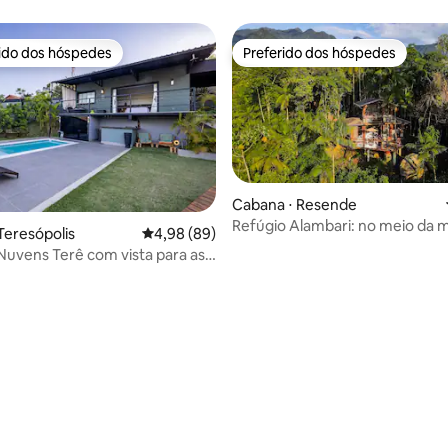
rido dos hóspedes
Preferido dos hóspedes
 melhores preferidos dos hóspedes
Preferido dos hóspedes
Cabana ⋅ Resende
Refúgio Alambari: no meio da m
Teresópolis
4,98 de uma avaliação média de 5, 89 avalia
4,98 (89)
lado do rio
Nuvens Terê com vista para as
as
média de 5, 30 avaliações