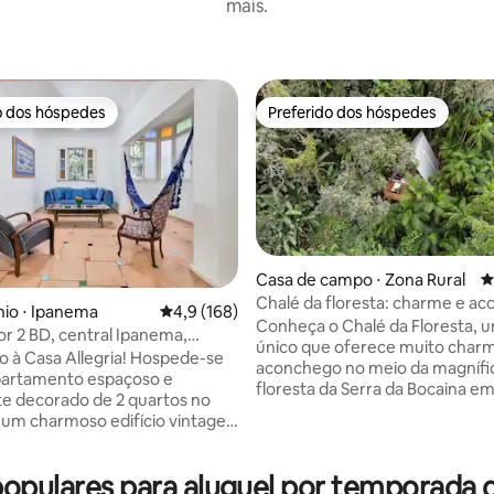
mais.
o dos hóspedes
Preferido dos hóspedes
o dos hóspedes
Preferido dos hóspedes
édia de 5, 177 avaliações
Casa de campo ⋅ Zona Rural
4
Chalé da floresta: charme e a
io ⋅ Ipanema
4,9 de uma avaliação média de 5, 168 avalia
4,9 (168)
na natureza
Conheça o Chalé da Floresta, u
r 2 BD, central Ipanema,
único que oferece muito char
 até a praia
asa Allegria! Hospede-se
aconchego no meio da magnífi
artamento espaçoso e
floresta da Serra da Bocaina em
e decorado de 2 quartos no
Um lugar romântico, aonde p
 um charmoso edifício vintage
em todos os detalhes para que
 Ipanema. A apenas 5
tenham uma experiência inesqu
a praia e a 2 minutos da Lagoa,
envolto pela Natureza e com c
populares para aluguel por temporad
rá cercado por tudo o que
privacidade. + Vista incrível da Floresta +