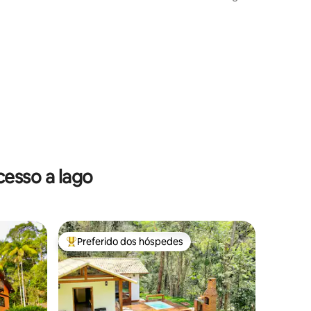
na Barra
esso a lago
Preferido dos hóspedes
os hóspedes
Entre os melhores preferidos dos hóspedes