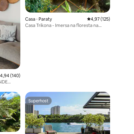
ções
Casa ⋅ Paraty
4,97 de uma avaliação 
4,97 (125)
Casa Trikona - Imersa na floresta na
Aldeia Rizoma
,94 de uma avaliação média de 5, 140 avaliações
4,94 (140)
Superhost
Superhost