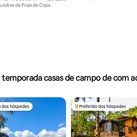
Jardim |1 Quarto
o! 3 Quadras da Praia de Copa
édia de 5, 165 avaliações
r temporada casas de campo de com ac
o dos hóspedes
Preferido dos hóspedes
o dos hóspedes
Entre os melhores preferidos d