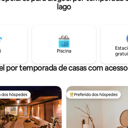
 mercados, cafés, bares, lojas,
lago
Privacidade + Internet de Alta 
ntretenimento — com o metrô
500 Mbps com Fibra Ótica + Ar-
idades para facilitar o acesso à
Condicionado Quente e Frio +
Cachoeiras na Propriedade + C
gria está idealmente localizada
Completa + E.... muita paz!
2 minutos da Escola de Idiomas
 na Rua Farme de Amoedo.
Estac
i
Piscina
gratui
el por temporada de casas com acesso 
o dos hóspedes
Preferido dos hóspedes
o dos hóspedes
Entre os melhores preferidos d