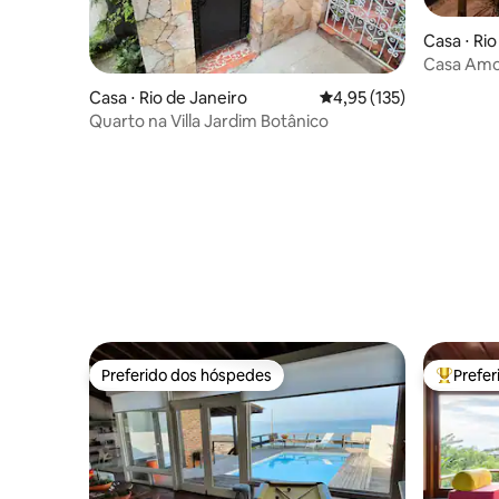
Casa ⋅ Rio
Casa Amor
Beira L
Casa ⋅ Rio de Janeiro
4,95 de uma avaliação m
4,95 (135)
Quarto na Villa Jardim Botânico
Preferido dos hóspedes
Prefe
Preferido dos hóspedes
Entre os