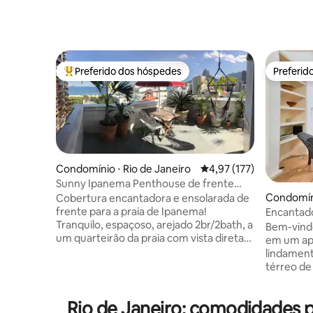
Preferido dos hóspedes
Preferid
Entre os melhores preferidos dos hóspedes
Preferid
Condomínio ⋅ Rio de Janeiro
4,97 de uma avaliação m
4,97 (177)
Sunny Ipanema Penthouse de frente
para a praia, 5*comentários
Condomín
Cobertura encantadora e ensolarada de
frente para a praia de Ipanema!
Encantado
Tranquilo, espaçoso, arejado 2br/2bath, a
caminhada
Bem-vindo à C
um quarteirão da praia com vista direta
em um ap
para o mar e para a montanha a partir do
lindament
terraço. Perfeito para casais/famílias. A
térreo de
poucos passos dos melhores
no coração de
restaurantes, bares, mercados e lojas da
minutos d
Rio de Janeiro: comodidades 
cidade. Desfrute de um belo pôr do sol a
você esta