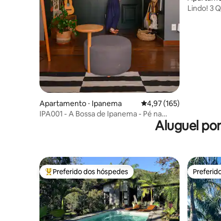
o
Lind
Apartamento ⋅ Ipanema
4,97 de uma avaliação m
4,97 (165)
IPA001 - A Bossa de Ipanema - Pé na
Aluguel po
Areia Posto 9
Preferido dos hóspedes
Preferid
Entre os melhores preferidos dos hóspedes
Preferid