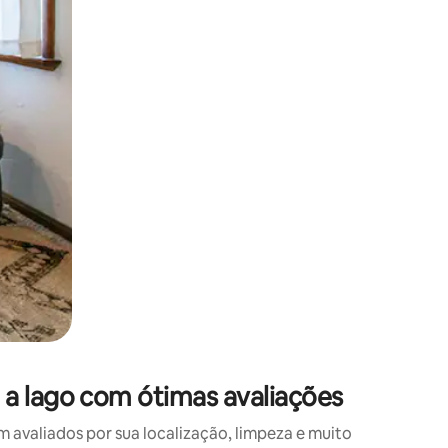
 deslizando o dedo na tela.
a lago com ótimas avaliações
valiados por sua localização, limpeza e muito