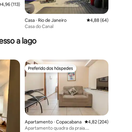
,96 de uma avaliação média de 5, 113 avaliações
4,96 (113)
Casa ⋅ Rio de Janeiro
4,88 de uma avaliação 
4,88 (64)
ções
Casa do Canal
sso a lago
Preferido dos hóspedes
Preferido dos hóspedes
Apartamento ⋅ Copacabana
4,82 de uma avaliação m
4,82 (204)
ções
Apartamento quadra da praia.