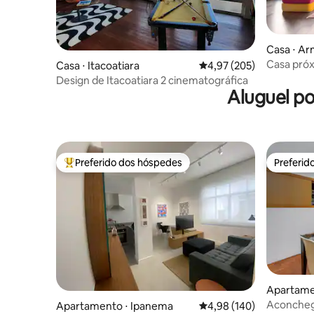
Casa ⋅ Ar
Casa próx
Casa ⋅ Itacoatiara
4,97 de uma avaliação m
4,97 (205)
Design de Itacoatiara 2 cinematográfica
Aluguel p
Preferido dos hóspedes
Preferid
Entre os melhores preferidos dos hóspedes
Preferid
Apartamen
o
Aconche
Apartamento ⋅ Ipanema
4,98 de uma avaliação m
4,98 (140)