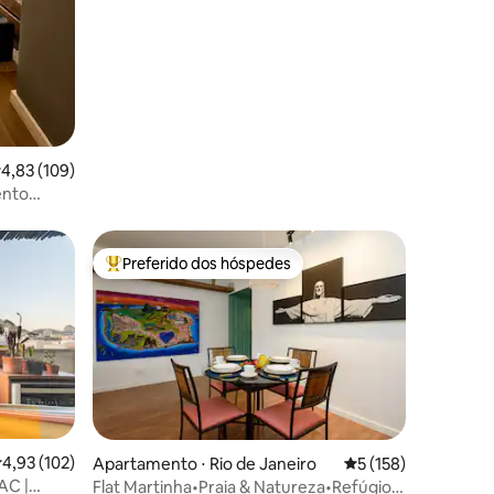
Segurança 24 horas
,83 de uma avaliação média de 5, 109 avaliações
4,83 (109)
ento
Preferido dos hóspedes
Entre os melhores preferidos dos hóspedes
,93 de uma avaliação média de 5, 102 avaliações
4,93 (102)
Apartamento ⋅ Rio de Janeiro
5 de uma avaliação 
5 (158)
AC |
Flat Martinha•Praia & Natureza•Refúgio
ções