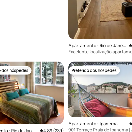
Apartamento ⋅ Rio de Janeir
4
o
Excelente localização apartam
Leblon 1 quarto
o dos hóspedes
Preferido dos hóspedes
o dos hóspedes
Preferido dos hóspedes
Apartamento ⋅ Ipanema
4
901 Terraço Praia de Ipanema | 
to ⋅ Rio de Janeir
4,89 de uma avaliação média de 5, 239 avalia
4,89 (239)