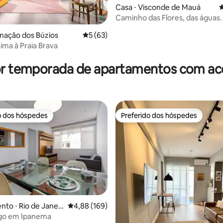
Casa ⋅ Visconde de Mauá
4
Caminho das Flores, das águas.
mação dos Búzios
5 de uma avaliação média de 5, 63 avalia
5 (63)
ima à Praia Brava
édia de 5, 205 avaliações
or temporada de apartamentos com ace
o dos hóspedes
Preferido dos hóspedes
o dos hóspedes
Preferido dos hóspedes
to ⋅ Rio de Janeir
4,88 de uma avaliação média de 5, 169 avalia
4,88 (169)
go em Ipanema
édia de 5, 140 avaliações