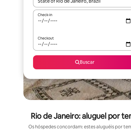
Quando os resultados estiverem disponíveis, expl
Check-in
Checkout
Buscar
Rio de Janeiro: aluguel por
Os hóspedes concordam: estes aluguéis por te