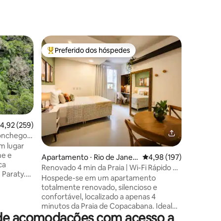
Apartame
Preferido dos hóspedes
Preferi
Entre os melhores preferidos dos hóspedes
Preferi
o
Oasis Ip
localizaç
Local seg
receber! 30m² com cozinha, quarto com
cama king
tamanho casa
EM SETEMBRO 24 O
todo pro
fazer voc
,92 de uma avaliação média de 5, 259 avaliações
4,92 (259)
Janeiro.
conchego
ções
acolhedo
m lugar
a pouco p
me e
Apartamento ⋅ Rio de Janeir
4,98 de uma avaliação 
4,98 (197)
como pra
ca
o
Renovado 4 min da Praia | Wi-Fi Rápido e
Lagoa Rod
 Paraty.
Conforto
Hospede-se em um apartamento
Localizad
ensamos
totalmente renovado, silencioso e
posto 11 
 vocês
confortável, localizado a apenas 4
ecível:
minutos da Praia de Copacabana. Ideal
onforto e
a de acomodações com acesso a
para casal ou viajantes a trabalho, o