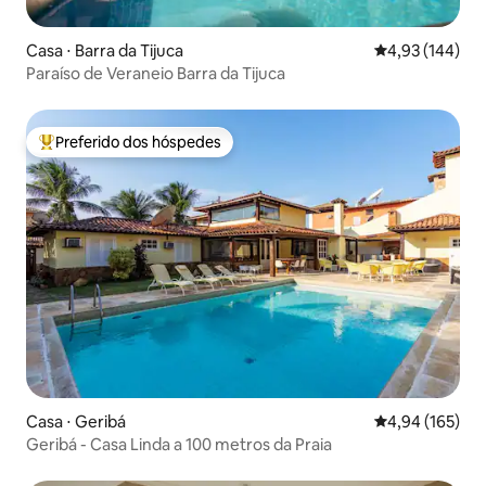
Casa ⋅ Barra da Tijuca
4,93 de uma av
4,93 (144)
Paraíso de Veraneio Barra da Tijuca
Preferido dos hóspedes
Entre os melhores preferidos dos hóspedes
Casa ⋅ Geribá
4,94 de uma av
4,94 (165)
Geribá - Casa Linda a 100 metros da Praia