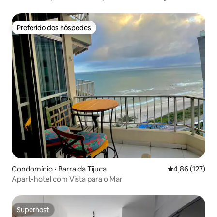
Preferido dos hóspedes
Preferido dos hóspedes
Condomínio ⋅ Barra da Tijuca
4,86 de uma av
4,86 (127)
Apart-hotel com Vista para o Mar
Superhost
Superhost