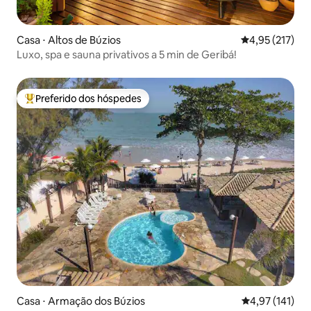
Casa ⋅ Altos de Búzios
4,95 de uma av
4,95 (217)
Luxo, spa e sauna privativos a 5 min de Geribá!
Preferido dos hóspedes
Entre os melhores preferidos dos hóspedes
Casa ⋅ Armação dos Búzios
4,97 de uma av
4,97 (141)