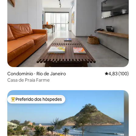
Condomínio ⋅ Rio de Janeiro
4,83 de uma av
4,83 (100)
Casa de Praia Farme
Preferido dos hóspedes
Entre os melhores preferidos dos hóspedes