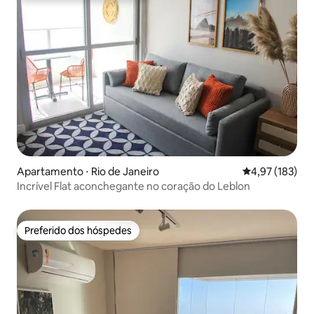
Apartamento ⋅ Rio de Janeiro
4,97 de uma av
4,97 (183)
Incrível Flat aconchegante no coração do Leblon
Preferido dos hóspedes
Preferido dos hóspedes