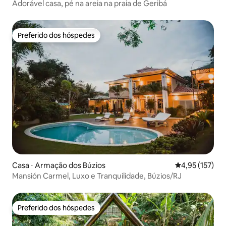
Adorável casa, pé na areia na praia de Geribá
Preferido dos hóspedes
Preferido dos hóspedes
Casa ⋅ Armação dos Búzios
4,95 de uma av
4,95 (157)
Mansión Carmel, Luxo e Tranquilidade, Búzios/RJ
Preferido dos hóspedes
Preferido dos hóspedes