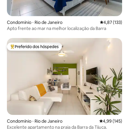
Condomínio ⋅ Rio de Janeiro
4,87 de uma av
4,87 (133)
Apto frente ao mar na melhor localização da Barra
Preferido dos hóspedes
Entre os melhores preferidos dos hóspedes
Condomínio ⋅ Rio de Janeiro
4,99 de uma av
4,99 (145)
Excelente apartamento na praia da Barra da Tijuca.