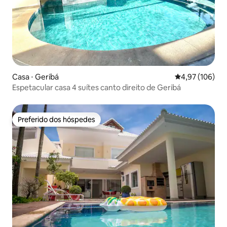
Casa ⋅ Geribá
4,97 de uma av
4,97 (106)
Espetacular casa 4 suítes canto direito de Geribá
Preferido dos hóspedes
Preferido dos hóspedes