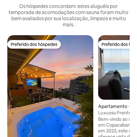
Os hóspedes concordam: estes aluguéis por
temporada de acomodações com sauna foram muito
bem avaliados por sua localização, limpeza e muito
mais.
Preferido dos hóspedes
Preferido dos hó
Preferido dos hóspedes
Preferido dos hó
Apartamento ⋅ Rio
o
Luxuoso Frente Ma
Rooftop - Academ
Bem-vindo ao seu 
em Copacabana! E
em 2023, este el
oferece vista des