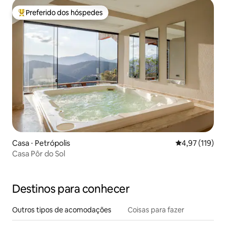
Preferido dos hóspedes
Entre os melhores preferidos dos hóspedes
Casa ⋅ Petrópolis
4,97 de uma av
4,97 (119)
Casa Pôr do Sol
Destinos para conhecer
Outros tipos de acomodações
Coisas para fazer