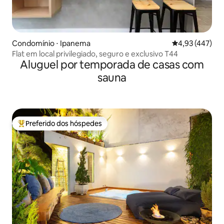
Condomínio ⋅ Ipanema
4,93 de uma av
4,93 (447)
Flat em local privilegiado, seguro e exclusivo T44
Aluguel por temporada de casas com
sauna
Preferido dos hóspedes
Entre os melhores preferidos dos hóspedes