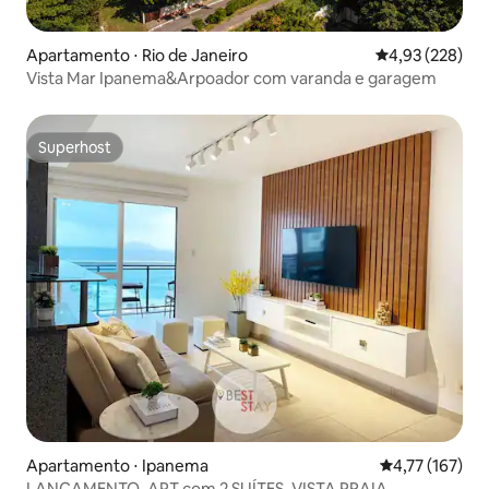
Apartamento ⋅ Rio de Janeiro
4,93 de uma av
4,93 (228)
Vista Mar Ipanema&Arpoador com varanda e garagem
Superhost
Superhost
Apartamento ⋅ Ipanema
4,77 de uma av
4,77 (167)
LANÇAMENTO, APT com 2 SUÍTES, VISTA PRAIA