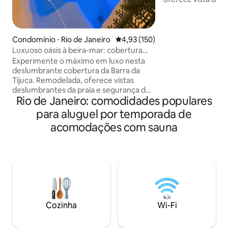
oceano. Desfrute 
infinita no rooftop
olímpica de 25m. 
portaria 24h, prop
Condomínio ⋅ Rio de Janeiro
4,93 de uma avaliação média de 
4,93 (150)
segurança. A local
Luxuoso oásis à beira-mar: cobertura
permite fácil acess
renovada!
Experimente o máximo em luxo nesta
locais. Ideal para
deslumbrante cobertura da Barra da
ou férias em famíl
Tijuca. Remodelada, oferece vistas
para uma experiên
deslumbrantes da praia e segurança de
Janeiro.
Rio de Janeiro: comodidades populares
primeira linha, oferece piscina, sauna,
academia e muito mais. Dois andares: 1º
para aluguel por temporada de
- quarto, banheiro. 2º - sala de estar,
acomodações com sauna
lavabo, cozinha e uma área ao ar livre se
a nossa jacuzzi, mesa de jantar e
churrasqueira. Fácil acesso à
churrasqueira e jacuzzi de ambos os
andares. Não perca a chance de se
deliciar com um extraordinário paraíso à
beira-mar nesta luxuosa cobertura.
Reserve agora!
Cozinha
Wi-Fi