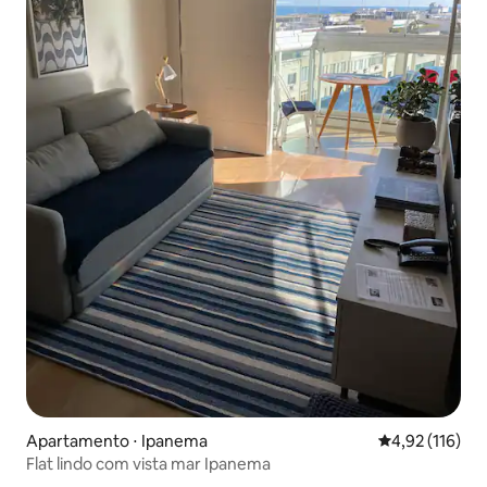
Apartamento ⋅ Ipanema
4,92 de uma av
4,92 (116)
Flat lindo com vista mar Ipanema