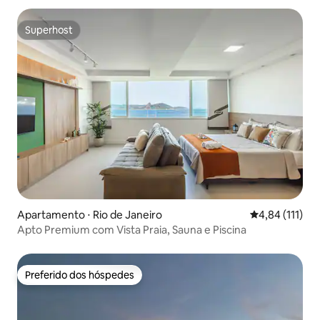
Superhost
Superhost
Apartamento ⋅ Rio de Janeiro
4,84 de uma av
4,84 (111)
Apto Premium com Vista Praia, Sauna e Piscina
Preferido dos hóspedes
Preferido dos hóspedes