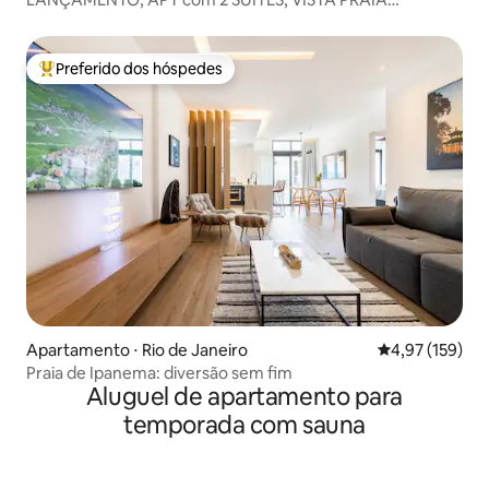
ARPOADOR
Preferido dos hóspedes
Entre os melhores preferidos dos hóspedes
Apartamento ⋅ Rio de Janeiro
4,97 de uma av
4,97 (159)
Praia de Ipanema: diversão sem fim
Aluguel de apartamento para
temporada com sauna