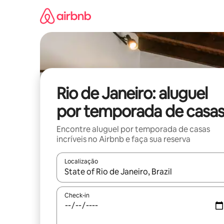
Pular
para
o
conteúdo
Rio de Janeiro: aluguel
por temporada de casa
Encontre aluguel por temporada de casas
incríveis no Airbnb e faça sua reserva
Localização
Quando os resultados estiverem disponíveis, expl
Check-in