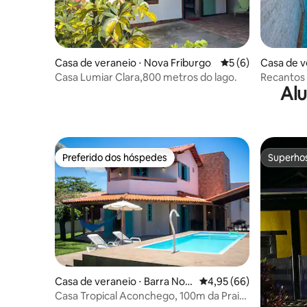
Casa de veraneio ⋅ Nova Friburgo
5 de uma avaliação
5 (6)
Casa de v
Casa Lumiar Clara,800 metros do lago.
Recantos
Alu
Acesso a 
Preferido dos hóspedes
Superho
Preferido dos hóspedes
Superho
Casa de veraneio ⋅ Barra Nov
4,95 de uma avaliação 
4,95 (66)
a
Casa Tropical Aconchego, 100m da Praia,