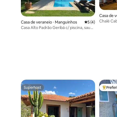
Casa de ve
Chalé Cab
Casa de veraneio ⋅ Manguinhos
5 de uma avaliação
5 (4)
Casa Alto Padrão Geribá c/ piscina, sauna
e jardim
Superhost
Prefe
Superhost
Entre os