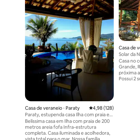
Casa de ve
aão
Solar da 
Localizaç
Casa no ce
Grande, R
próxima a
Possui 2 
social, t
ampla e c
aconcheg
cadeiras 
Casa de veraneio ⋅ Paraty
4,98 de uma avaliação m
4,98 (128)
jardim co
refrescant
Paraty, estupenda casa Ilha com praia e
amigos, o
areia fofa
Belíssima casa em Ilha com praia de 200
localizaçã
metros areia fofa Infra-estrutura
ilha. Res
completa. Casa iluminada e acolhedora,
experiênc
vista total para o mar. Nossa família,