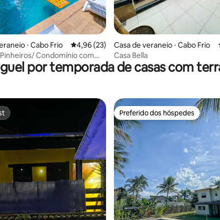
 média de 5, 6 avaliações
eraneio ⋅ Cabo Frio
4,96 de uma avaliação média de 5, 23 avalia
4,96 (23)
Casa de veraneio ⋅ Cabo Frio
 Pinheiros/ Condomínio com
Casa Bella
guel por temporada de casas com ter
Praia
st
Preferido dos hóspedes
st
Preferido dos hóspedes
média de 5, 66 avaliações