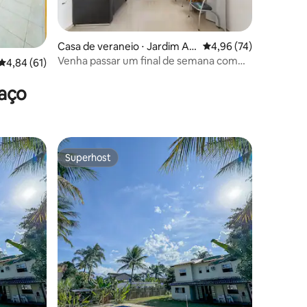
Casa de veraneio ⋅ Jardim Atl
4,96 de uma avaliação
4,96 (74)
ântico Leste
Venha passar um final de semana com
ções
4,84 de uma avaliação média de 5, 61 avaliações
4,84 (61)
sua família.
raço
Superhost
Superhost