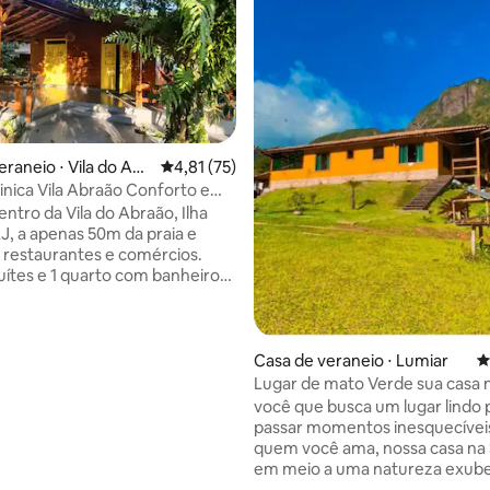
raneio ⋅ Vila do Abr
4,81 de uma avaliação média de 5, 75 avalia
4,81 (75)
Ninica Vila Abraão Conforto e
ão
ntro da Vila do Abraão, Ilha
J, a apenas 50m da praia e
 restaurantes e comércios.
suítes e 1 quarto com banheiro
odos com ar-condicionado. Sala
ozinha integrada. Varanda
ante com mesa, churrasqueira,
de descanso, rede e um lindo
Casa de veraneio ⋅ Lumiar
4
édia de 5, 128 avaliações
m mangueira e chuveirão
Lugar de mato Verde sua casa 
e. Perfeita para famílias e
em Lumiar.
você que busca um lugar lindo 
ferecendo conforto e
passar momentos inesquecíve
o privilegiada para explorar a
quem você ama, nossa casa na S
erve agora e aproveite essa
em meio a uma natureza exub
ia única!
com uma vista incrível para um 