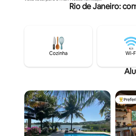
Rio de Janeiro: co
amigos e hospedes, descrevem o local
como paradisíaco. São 5 Suites com todo
conforto, ar condicionado, TV frigobar ,
temos barco pequeno para traslados,
outros serviços terão a despesa do
diesel. Incluso marinheiro e arrumadeira.
Se desejarem temos uma excelente
cozinheira, trabalha p família a 30 anos (
pagamento separado do aluguel da casa
Cozinha
Wi-F
)
Alu
Prefe
Entre os