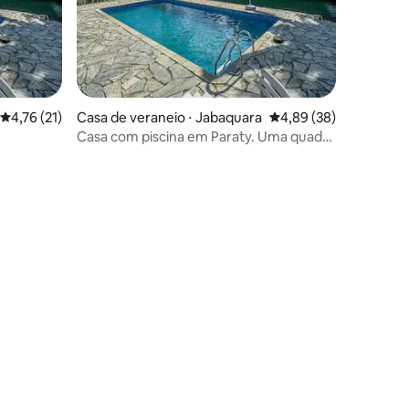
4,76 de uma avaliação média de 5, 21 avaliações
4,76 (21)
Casa de veraneio ⋅ Jabaquara
4,89 de uma avaliação
4,89 (38)
Casa com piscina em Paraty. Uma quadra
da Praia.
ções