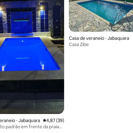
Casa de veraneio ⋅ Jabaquara
Casa Zibe
eraneio ⋅ Jabaquara
4,87 de uma avaliação média de 5, 39 avalia
4,87 (39)
lto padrão em frente da praia
na