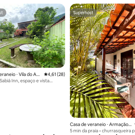
st
Superhost
st
Superhost
média de 5, 80 avaliações
raneio ⋅ Vila do Abr
4,61 de uma avaliação média de 5, 28 avalia
4,61 (28)
Sabiá Inn, espaço e vista
ora!
Casa de veraneio ⋅ Armação d
os Búzios
5 min da praia • churrasqueira pr