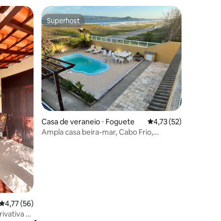
Superhost
Superhost
ções
Casa de veraneio ⋅ Foguete
4,73 de uma avaliação
4,73 (52)
Ampla casa beira-mar, Cabo Frio,
Foguete
4,77 de uma avaliação média de 5, 56 avaliações
4,77 (56)
ivativa •