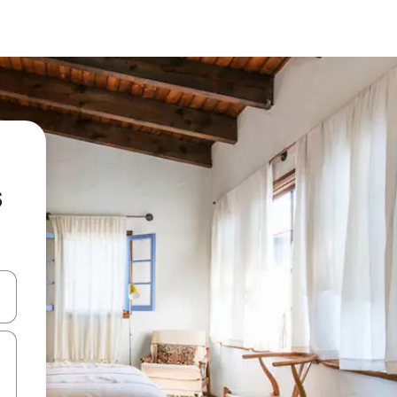
s
ore-os usando as seta para cima e para baixo do teclado ou tocando e