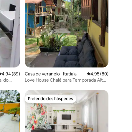
ções
4,94 de uma avaliação média de 5, 89 avaliações
4,94 (89)
Casa de veraneio ⋅ Itatiaia
4,95 de uma avaliação
4,95 (80)
al do
Love House Chalé para Temporada Alto
Penedo RJ
Preferido dos hóspedes
Preferido dos hóspedes