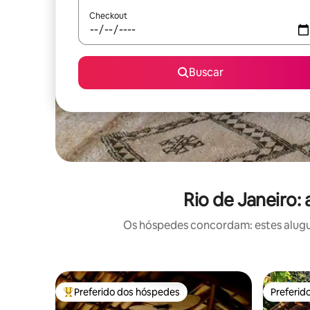
Checkout
Buscar
Rio de Janeiro:
Os hóspedes concordam: estes alugué
Preferido dos hóspedes
Preferid
Entre os melhores preferidos dos hóspedes
Preferid