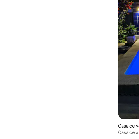
Saquarema
Casa de v
Casa de a
com Pisci