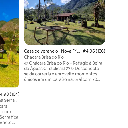
Bem-vind
localizad
Pontal do Atalaia em 
exclusiv
natureza
experiênci
será ime
os encan
ções
graças à 
Casa de veraneio ⋅ Nova Frib
4,96 de uma avaliação 
4,96 (136)
gregas. A apenas 5min de carro das
urgo
Prainhas 
Chácara Brisa do Rio
das Praia
🌿 Chácara Brisa do Rio – Refúgio à Beira
Brava e a
de Águas Cristalinas! 🏞️✨ Desconecte-
se da correria e aproveite momentos
únicos em um paraíso natural com 70
metros de beira do Rio Bonito, famoso
por suas águas cristalinas e tranquilas. 🏡
,98 de uma avaliação média de 5, 104 avaliações
4,98 (104)
A Casa: • Nova, arejada e sem qualquer
na Serra
sinal de mofo ou cheiro • 2 quartos
para
confortáveis • Cozinha americana
is com
completa: utensílios, eletrodomésticos
erra fica
modernos, coifa e torneiras com
erante
aquecimento solar • Wi-Fi de fibra óptica
vale