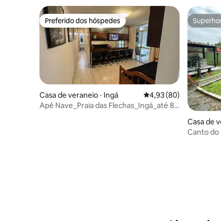
Preferido dos hóspedes
Superho
Preferido dos hóspedes
Superho
Casa de veraneio ⋅ Ingá
4,93 de uma avaliação 
4,93 (80)
Apê Nave_Praia das Flechas_Ingá_até 8
pessoas
Casa de ve
aão
Canto do 
encantad