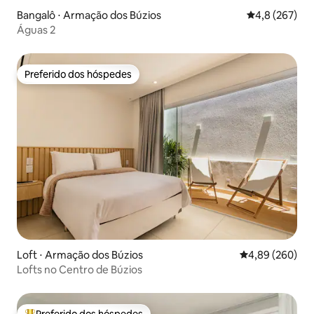
Bangalô ⋅ Armação dos Búzios
4,8 de uma av
4,8 (267)
Águas 2
Preferido dos hóspedes
Preferido dos hóspedes
Loft ⋅ Armação dos Búzios
4,89 de uma ava
4,89 (260)
Lofts no Centro de Búzios