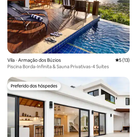
Vila ⋅ Armação dos Búzios
5 de uma a
5 (13)
Piscina Borda-Infinita & Sauna Privativas-4 Suítes
Preferido dos hóspedes
Preferido dos hóspedes