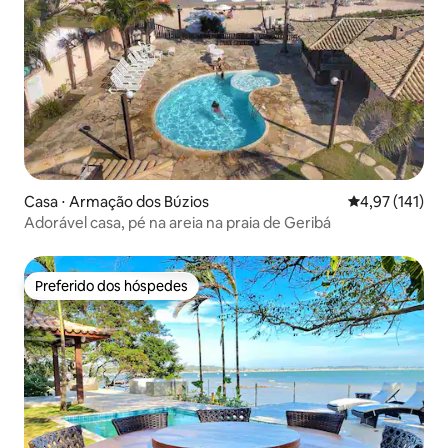
Casa ⋅ Armação dos Búzios
4,97 de uma av
4,97 (141)
Adorável casa, pé na areia na praia de Geribá
Preferido dos hóspedes
Preferido dos hóspedes