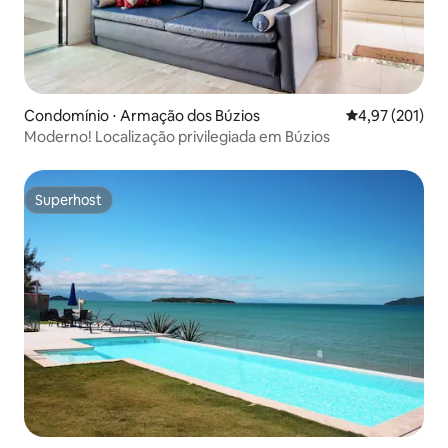
Condomínio ⋅ Armação dos Búzios
4,97 de uma av
4,97 (201)
Moderno! Localização privilegiada em Búzios
Superhost
Superhost