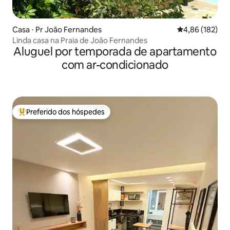
Casa ⋅ Pr João Fernandes
4,86 de uma av
4,86 (182)
Linda casa na Praia de João Fernandes
Aluguel por temporada de apartamento
com ar-condicionado
Preferido dos hóspedes
Entre os melhores preferidos dos hóspedes