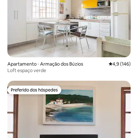
Apartamento ⋅ Armação dos Búzios
4,9 de uma av
4,9 (146)
Loft espaço verde
Preferido dos hóspedes
Preferido dos hóspedes