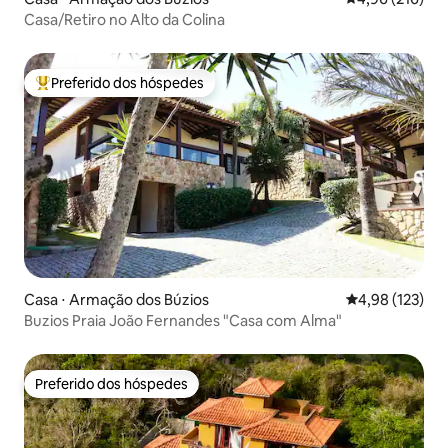
Casa/Retiro no Alto da Colina
Preferido dos hóspedes
Entre os melhores preferidos dos hóspedes
Casa ⋅ Armação dos Búzios
4,98 de uma av
4,98 (123)
Buzios Praia João Fernandes "Casa com Alma"
Preferido dos hóspedes
Preferido dos hóspedes