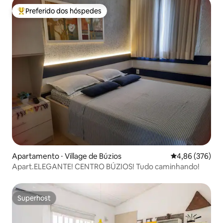
Preferido dos hóspedes
Entre os melhores preferidos dos hóspedes
Apartamento ⋅ Village de Búzios
4,86 de uma ava
4,86 (376)
Apart.ELEGANTE! CENTRO BÚZIOS! Tudo caminhando!
Superhost
Superhost