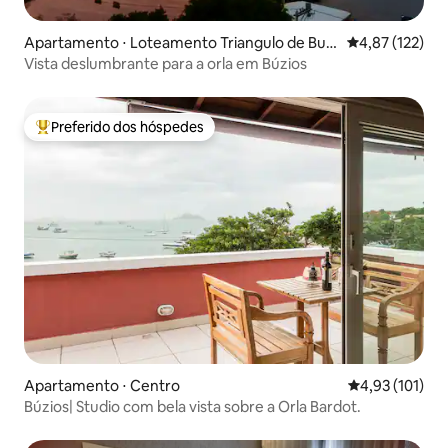
Apartamento ⋅ Loteamento Triangulo de Buzi
4,87 de uma av
4,87 (122)
os
Vista deslumbrante para a orla em Búzios
Preferido dos hóspedes
Entre os melhores preferidos dos hóspedes
Apartamento ⋅ Centro
4,93 de uma av
4,93 (101)
Búzios| Studio com bela vista sobre a Orla Bardot.