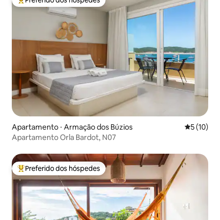
Preferido dos hóspedes
Entre os melhores preferidos dos hóspedes
Apartamento ⋅ Armação dos Búzios
5 de uma a
5 (10)
Apartamento Orla Bardot, N07
Preferido dos hóspedes
Entre os melhores preferidos dos hóspedes