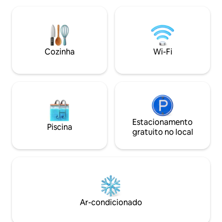
pedra hijau com v
diversos bairros, centro, Praia do Canto
floresta. 5 enormes
e para o verde. Fácil acesso a pé à Rua
Equipamentos Elet
das Pedras, à Orla Bardot, às praias
Le Creuset. Intern
Forno, Foca, Ferradura, Brava e Canto.
para os amantes d
Cozinha
Wi-Fi
Estacionamento
Piscina
gratuito no local
Ar-condicionado