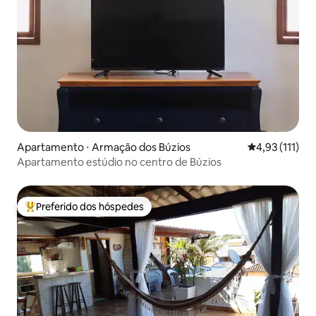
Apartamento ⋅ Armação dos Búzios
4,93 de uma av
4,93 (111)
Apartamento estúdio no centro de Búzios
Preferido dos hóspedes
Entre os melhores preferidos dos hóspedes