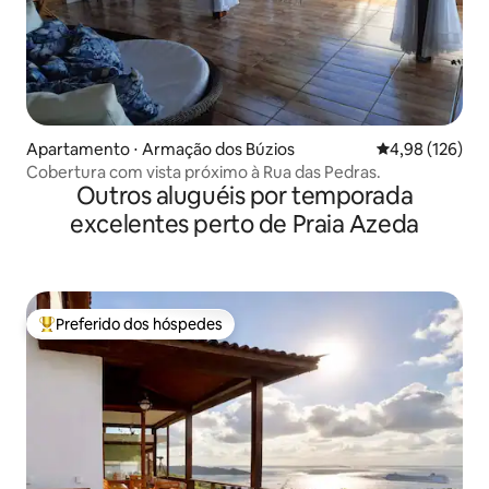
Apartamento ⋅ Armação dos Búzios
4,98 de uma av
4,98 (126)
Cobertura com vista próximo à Rua das Pedras.
Outros aluguéis por temporada
excelentes perto de Praia Azeda
Preferido dos hóspedes
Entre os melhores preferidos dos hóspedes