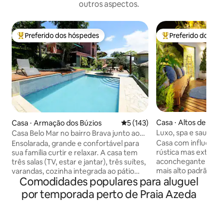
outros aspectos.
Preferido dos hóspedes
Preferido dos 
Entre os melhores preferidos dos hóspedes
Entre os melhore
Casa ⋅ Altos de Bú
Casa ⋅ Armação dos Búzios
5 de uma avaliação média de 
5 (143)
Luxo, spa e sauna 
Casa Belo Mar no bairro Brava junto ao
Geribá!
centro
Casa com influência
Ensolarada, grande e confortável para
rústica mas extr
sua família curtir e relaxar. A casa tem
aconchegante e r
três salas (TV, estar e jantar), três suítes,
mais alto padrão, 
varandas, cozinha integrada ao pátio
Comodidades populares para aluguel
eletrodomésticos,
externo, com mesa de refeições,
banho. Área gour
escritório, decks frontal e lateral,
por temporada perto de Praia Azeda
churrasqueiras a g
churrasqueira, forno Igloo (mineiro),
lenha, cooktop e
piscina e deck com iluminação. A 600
1,4k litros aqueci
metros do centro. Linda vista para