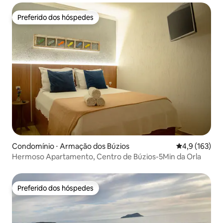
Preferido dos hóspedes
Preferido dos hóspedes
Condomínio ⋅ Armação dos Búzios
4,9 de uma av
4,9 (163)
Hermoso Apartamento, Centro de Búzios-5Min da Orla
Preferido dos hóspedes
Preferido dos hóspedes