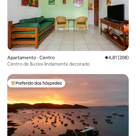
Apartamento ⋅ Centro
4,81 de uma av
4,81 (208)
Centro de Buzios lindamente decorado
Preferido dos hóspedes
Entre os melhores preferidos dos hóspedes