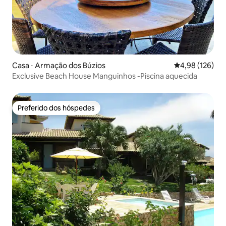
Casa ⋅ Armação dos Búzios
4,98 de uma av
4,98 (126)
Exclusive Beach House Manguinhos -Piscina aquecida
Preferido dos hóspedes
Preferido dos hóspedes