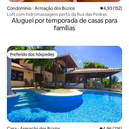
Condomínio ⋅ Armação dos Búzios
4,93 de uma av
4,93 (152)
Loft com hidromassagem perto da Rua das Pedras
Aluguel por temporada de casas para
famílias
Preferido dos hóspedes
Preferido dos hóspedes
Casa ⋅ Armação dos Búzios
4,96 de uma av
4,96 (216)