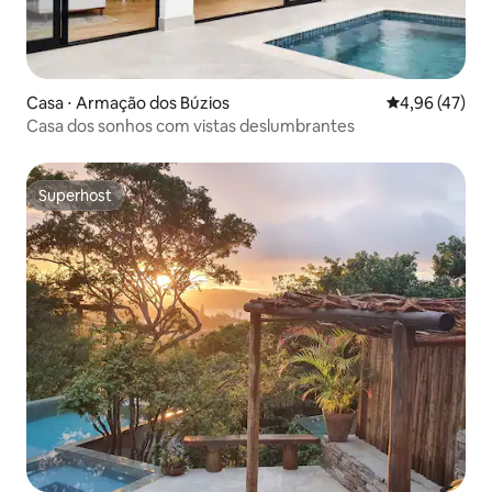
Casa ⋅ Armação dos Búzios
4,96 de uma a
4,96 (47)
Casa dos sonhos com vistas deslumbrantes
Superhost
Superhost