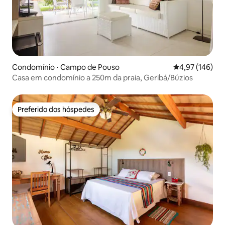
Condomínio ⋅ Campo de Pouso
4,97 de uma av
4,97 (146)
Casa em condomínio a 250m da praia, Geribá/Búzios
Preferido dos hóspedes
Preferido dos hóspedes