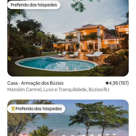
Preferido dos hóspedes
Preferido dos hóspedes
Casa ⋅ Armação dos Búzios
4,95 de uma av
4,95 (157)
Mansión Carmel, Luxo e Tranquilidade, Búzios/RJ
Preferido dos hóspedes
Entre os melhores preferidos dos hóspedes