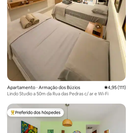
Apartamento ⋅ Armação dos Búzios
4,95 de uma av
4,95 (111)
Lindo Studio a 50m da Rua das Pedras c/ ar e Wi-Fi
Preferido dos hóspedes
Entre os melhores preferidos dos hóspedes