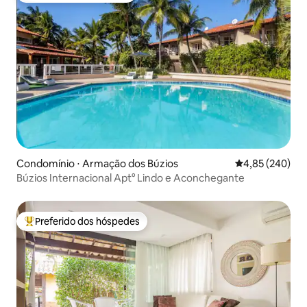
Condomínio ⋅ Armação dos Búzios
4,85 de uma ava
4,85 (240)
Búzios Internacional Apt° Lindo e Aconchegante
Preferido dos hóspedes
Entre os melhores preferidos dos hóspedes