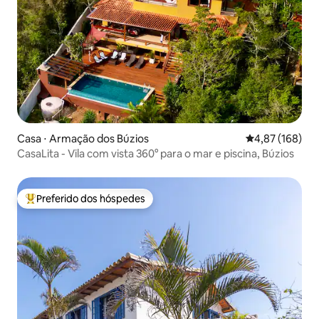
Casa ⋅ Armação dos Búzios
4,87 de uma av
4,87 (168)
CasaLita - Vila com vista 360° para o mar e piscina, Búzios
Preferido dos hóspedes
Entre os melhores preferidos dos hóspedes