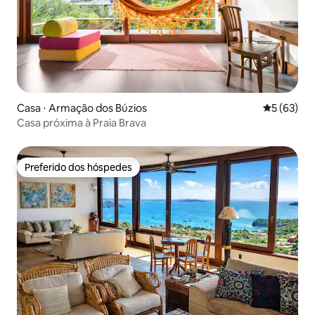
Casa ⋅ Armação dos Búzios
5 de uma a
5 (63)
Casa próxima à Praia Brava
Preferido dos hóspedes
Preferido dos hóspedes