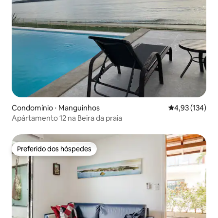
Condomínio ⋅ Manguinhos
4,93 de uma av
4,93 (134)
Apártamento 12 na Beira da praia
Preferido dos hóspedes
Preferido dos hóspedes