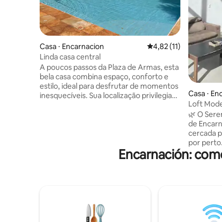
Casa ⋅ Encarnacion
4,82 de uma avaliação 
4,82 (11)
Linda casa central
A poucos passos da Plaza de Armas, esta
bela casa combina espaço, conforto e
estilo, ideal para desfrutar de momentos
Casa ⋅ En
inesquecíveis. Sua localização privilegiada
Loft Mode
no coração de Encarnación é perfeita
Encarnac
🌿 O Sere
para famílias ou grupos que procuram
de Encarn
conforto e tranquilidade. Desfrute da
cercada p
privacidade e do charme de um lugar
por perto.
projetado para oferecer uma estadia
Encarnación: com
viajantes
excepcional, com equipamentos
trabalho 
completos e atenção impecável. Aqui
Fi, ar-co
você encontrará tudo o que precisa para
estaciona
uma experiência única.
de tudo p
excelent
personaliz
ambiente 