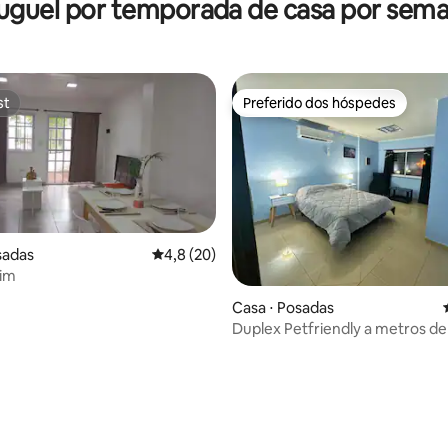
uguel por temporada de casa por sem
st
Preferido dos hóspedes
st
Preferido dos hóspedes
sadas
4,8 de uma avaliação média de 5, 20 avalia
4,8 (20)
lim
Casa ⋅ Posadas
Duplex Petfriendly a metros de
de ônibus