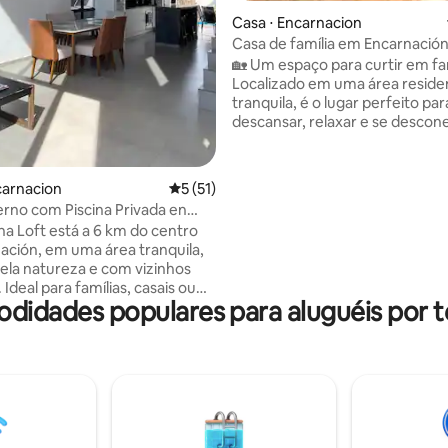
Casa ⋅ Encarnacion
Casa de família em Encarnació
🏡 Um espaço para curtir em famí
Localizado em uma área residen
média de 5, 11 avaliações
tranquila, é o lugar perfeito par
descansar, relaxar e se descon
rotina. 🌴 Ideal para férias em família,
viagens de fim de semana ou e
prolongadas, combinando conf
carnacion
5 de uma avaliação média de 5, 51 avalia
5 (51)
privacidade e uma excelente lo
rno com Piscina Privada en
💙 Um lugar onde você pode se
ión
na Loft está a 6 km do centro
casa enquanto desfruta de tud
ación, em uma área tranquila,
Encarnación tem a oferecer. 
ela natureza e com vizinhos
por você para viver uma experi
 Ideal para famílias, casais ou
única! 🏡✨
odidades populares para aluguéis por 
 que buscam descanso ou
remoto. Cozinha equipada, Wi-
ndicionado, acesso autônomo e
mento para 1 veículo. Fazemos
ara que sua estadia seja
e. Conte com nossa atenção
ada, dicas locais e um
relaxante. Reserve agora e