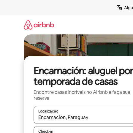
Pular
Algu
para
o
conteúdo
Encarnación: aluguel por
temporada de casas
Encontre casas incríveis no Airbnb e faça sua
reserva
Localização
Quando os resultados estiverem disponíveis, expl
Check-in