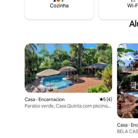
aproveite
Cozinha
Wi-F
Al
Casa ⋅ Encarnacion
5 de uma avaliação
5 (4)
Paraíso verde, Casa Quinta com piscina
Encarnación
Casa ⋅ En
BELA CAS
CHURRAS