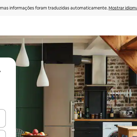
mas informações foram traduzidas automaticamente. 
Mostrar idioma
ore-os usando as seta para cima e para baixo do teclado ou tocando e