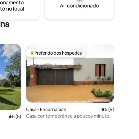
ionamento
pessoas.
Ar-condicionado
to no local
ina
Preferido dos hóspedes
Entre os melhores preferidos dos hóspedes
Casa ⋅ Encarnacion
5 de uma avaliaçã
5 (9)
Casa contemporânea a poucos minutos
5 de uma avaliação média de 5, 5 avaliações
5 (5)
da praia de San José
ções