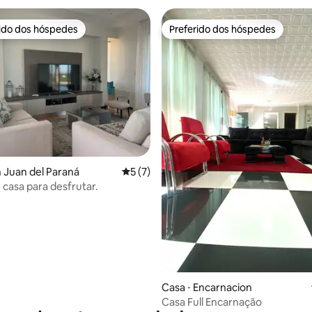
rido dos hóspedes
Preferido dos hóspedes
 melhores preferidos dos hóspedes
Preferido dos hóspedes
 média de 5, 5 avaliações
n Juan del Paraná
5 de uma avaliação média de 5, 7 avalia
5 (7)
 casa para desfrutar.
Casa ⋅ Encarnacion
Casa Full Encarnação