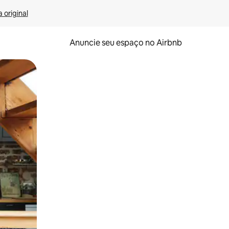
 original
Anuncie seu espaço no Airbnb
 deslizando o dedo na tela.