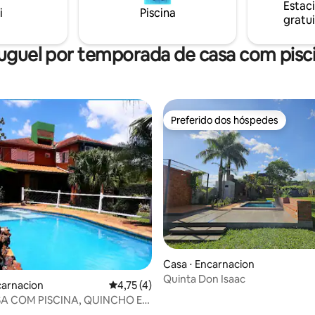
Estac
 a experiência!
i
Piscina
gratui
uguel por temporada de casa com pisc
Preferido dos hóspedes
Preferido dos hóspedes
 média de 5, 4 avaliações
Casa ⋅ Encarnacion
Quinta Don Isaac
carnacion
4,75 de uma avaliação média de 5, 4 avalia
4,75 (4)
A COM PISCINA, QUINCHO E
QUEIRA