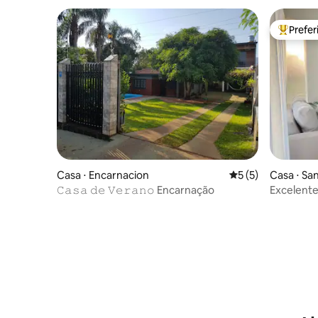
Prefe
Entre os
Casa ⋅ Encarnacion
5 de uma avaliação
5 (5)
Casa ⋅ Sa
𝙲𝚊𝚜𝚊 𝚍𝚎 𝚅𝚎𝚛𝚊𝚗𝚘 Encarnação
Excelente