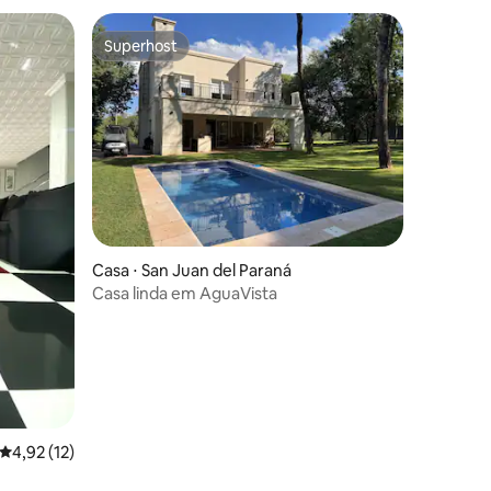
Superhost
Superhost
ções
Casa ⋅ San Juan del Paraná
Casa linda em AguaVista
4,92 de uma avaliação média de 5, 12 avaliações
4,92 (12)