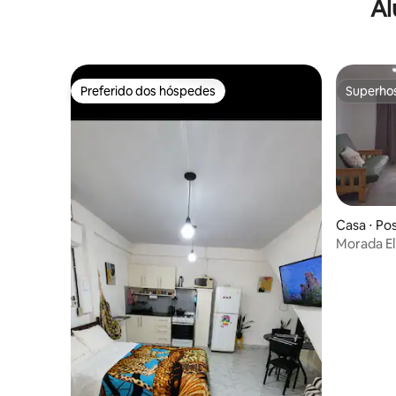
Al
Preferido dos hóspedes
Superho
Preferido dos hóspedes
Superho
Casa ⋅ Po
Morada E