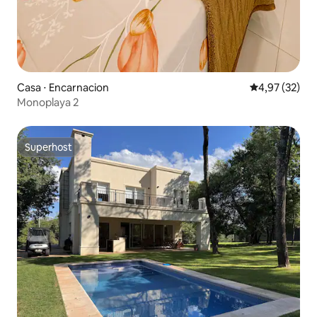
Casa ⋅ Encarnacion
4,97 de uma a
4,97 (32)
Monoplaya 2
Superhost
Superhost