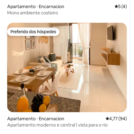
Apartamento ⋅ Encarnacion
5 de uma 
5 (4)
Mono ambiente costeiro
Preferido dos hóspedes
Preferido dos hóspedes
Apartamento ⋅ Encarnacion
4,77 de uma a
4,77 (94)
Apartamento moderno e central | vista para o rio