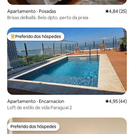
Apartamento ⋅ Posadas
4,84 de uma a
4,84 (25)
Brisas delballá. Belo dpto. perto da praia
Preferido dos hóspedes
Entre os melhores preferidos dos hóspedes
Apartamento ⋅ Encarnacion
4,95 de uma a
4,95 (44)
Loft de estilo de vida Paraguai 2
Preferido dos hóspedes
Preferido dos hóspedes