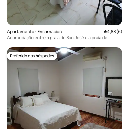
Apartamento ⋅ Encarnacion
4,83 de uma 
4,83 (6)
Acomodação entre a praia de San José e a praia de
Pacucuá
Preferido dos hóspedes
Preferido dos hóspedes