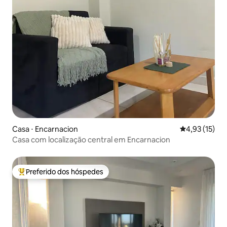
Casa ⋅ Encarnacion
4,93 de uma a
4,93 (15)
Casa com localização central em Encarnacion
Preferido dos hóspedes
Entre os melhores preferidos dos hóspedes