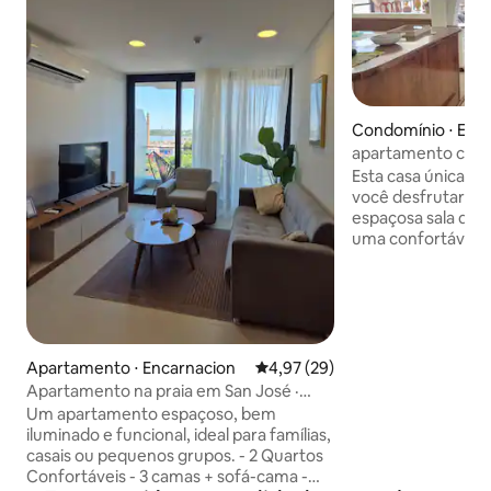
Condomínio ⋅ Enc
apartamento com vi
Esta casa única t
você desfrutar c
espaçosa sala de e
uma confortável m
madeira. Cozinha
os confortos e um
manhã. Dois quar
banheiro privativ
super espaçosa c
vista para o majes
Apartamento ⋅ Encarnacion
4,97 de uma avaliação média de
4,97 (29)
Uma atmosfera ide
Apartamento na praia em San José ·
ou relaxar em Enc
Vista para o mar · 2 quartos · Ideal para
Um apartamento espaçoso, bem
caminhada da costa
famílias
iluminado e funcional, ideal para famílias,
casais ou pequenos grupos. - 2 Quartos
Confortáveis - 3 camas + sofá-cama -