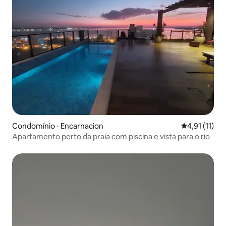
Condomínio ⋅ Encarnacion
4,91 de uma a
4,91 (11)
Apartamento perto da praia com piscina e vista para o rio