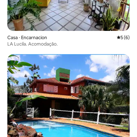
Casa ⋅ Encarnacion
5 de uma 
5 (6)
LA Lucila. Acomodação.