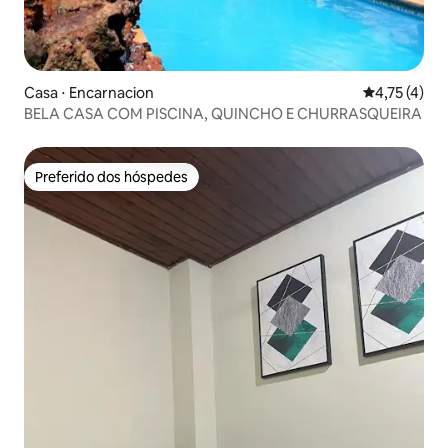
Casa ⋅ Encarnacion
4,75 de uma 
4,75 (4)
BELA CASA COM PISCINA, QUINCHO E CHURRASQUEIRA
Preferido dos hóspedes
Preferido dos hóspedes