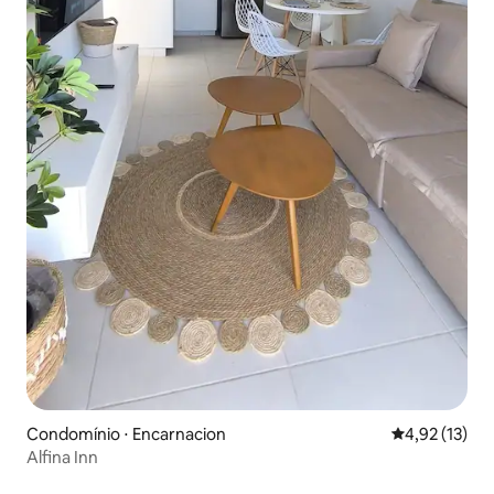
Condomínio ⋅ Encarnacion
4,92 de uma a
4,92 (13)
Alfina Inn