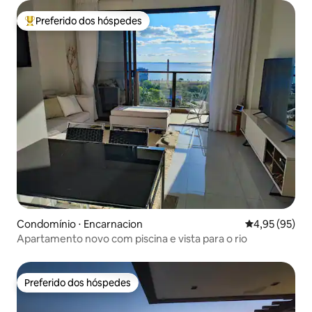
Preferido dos hóspedes
Entre os melhores preferidos dos hóspedes
Condomínio ⋅ Encarnacion
4,95 de uma a
4,95 (95)
Apartamento novo com piscina e vista para o rio
Preferido dos hóspedes
Preferido dos hóspedes