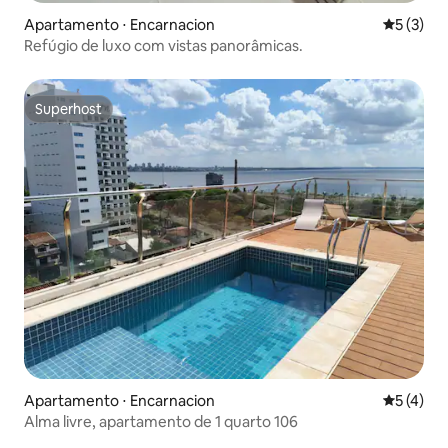
Apartamento ⋅ Encarnacion
5 de uma 
5 (3)
Refúgio de luxo com vistas panorâmicas.
Superhost
Superhost
Apartamento ⋅ Encarnacion
5 de uma 
5 (4)
Alma livre, apartamento de 1 quarto 106