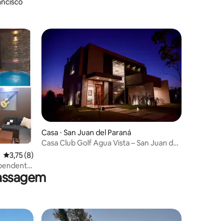
ancisco
Casa ⋅ San Juan del Paraná
Casa Club Golf Agua Vista – San Juan del
Paraná
3,75 de uma avaliação média de 5, 8 avaliações
3,75 (8)
ependente
massagem