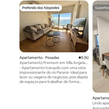
Preferido dos hóspedes
Superho
Preferido dos hóspedes
Superho
Apartamento ⋅ Posadas
5 de uma avaliação
5 (6)
Apartamento Premium em Villa Angela
com vista para o rio.
- Apartamento tranquilo com uma vista
impressionante do rio Paraná- Ideal para
lazer ou viagens de negócios, pois dispõe
de espaços para trabalhar de forma
descontraída, cercado pela natureza e
áreas de lazer como academia com
chuveiros, churrasqueira e piscina com
Apartame
banheira de hidromassagem. Localização
Lindo apa
privilegiada com acesso direto à beira
sambódro
Aproveite