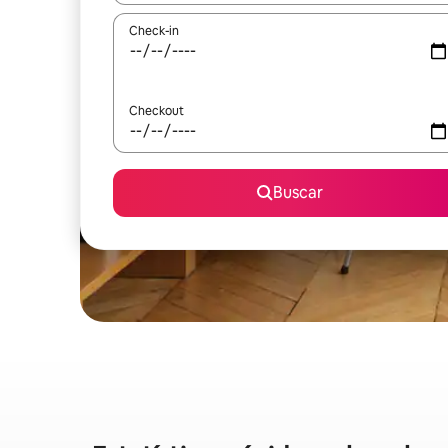
Check-in
Checkout
Buscar