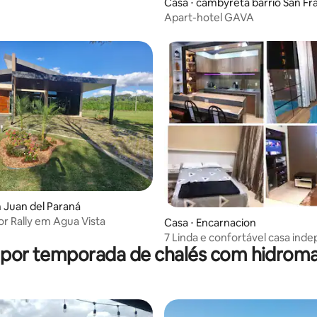
Casa ⋅ cambyreta barrio San Fr
Apart-hotel GAVA
n Juan del Paraná
or Rally em Agua Vista
Casa ⋅ Encarnacion
7 Linda e confortável casa ind
 por temporada de chalés com hidro
com piscina privada