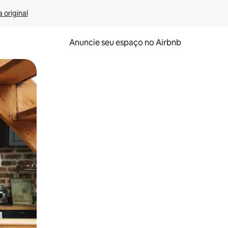
 original
Anuncie seu espaço no Airbnb
 deslizando o dedo na tela.