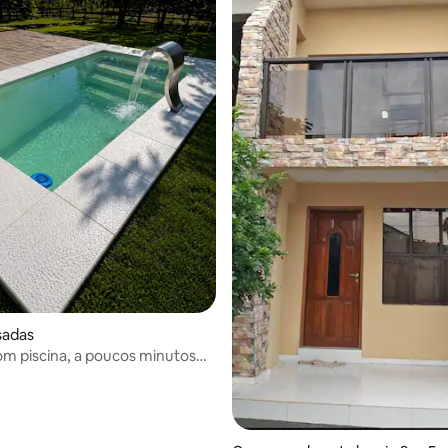
sadas
ar
om piscina, a poucos minutos
 da cidade