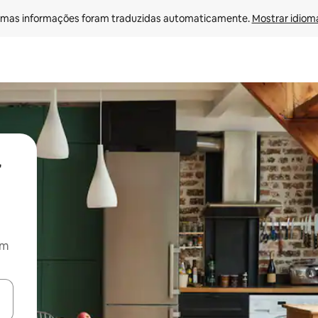
mas informações foram traduzidas automaticamente. 
Mostrar idioma
om
ore-os usando as seta para cima e para baixo do teclado ou tocando e