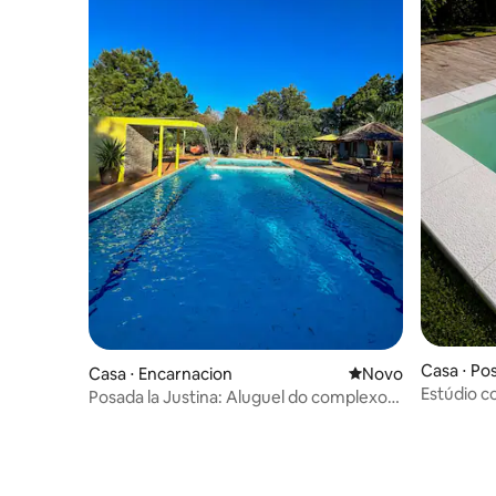
Casa ⋅ Po
Casa ⋅ Encarnacion
Novo lugar para fic
Novo
Estúdio c
Posada la Justina: Aluguel do complexo
do centro
completo.