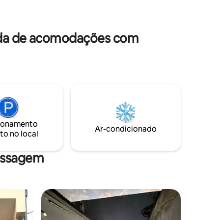
tudo o que você precisa. O quiosque é
 um espaço
coberto e fechado com vidros que
e. Casais
podem ser abertos. Os quartos com ar
o,
condicionado, roupas de cama e toalhas.
ada de acomodações com
ionamento
Ar-condicionado
to no local
assagem