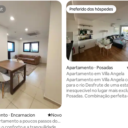
st
Preferido dos hóspedes
st
Preferido dos hóspedes
 média de 5, 6 avaliações
Apartamento ⋅ Posadas
Apartamento em Villa Angela
Apartamento em Villa Angela c
para o rio Desfrute de uma estadia
inesquecível no lugar mais excl
Posadas. Combinação perfeita
conforto e natureza. Comodid
categoria: piscina, academia, b
hidromassagem e áreas comun
nto ⋅ Encarnacion
Novo lugar para ficar
Novo
relaxar ou trabalhar. Passos par
rtamento a poucos passos do
centro. Cozinha funcional, Wi-F
mo e do shopping.
 o conforto e a tranquilidade