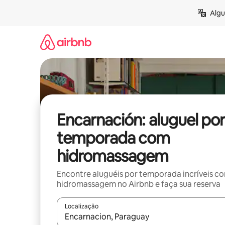
Pular
Algu
para
o
conteúdo
Encarnación: aluguel por
temporada com
hidromassagem
Encontre aluguéis por temporada incríveis c
hidromassagem no Airbnb e faça sua reserva
Localização
Quando os resultados estiverem disponíveis, expl