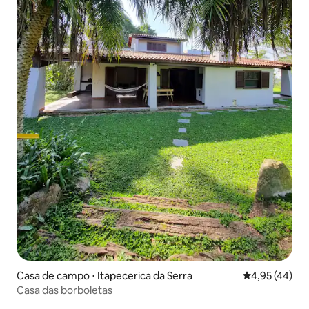
Casa de campo ⋅ Itapecerica da Serra
4,95 de uma a
4,95 (44)
Casa das borboletas