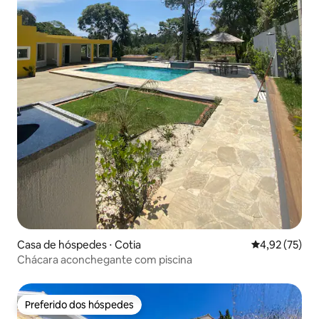
Casa de hóspedes ⋅ Cotia
4,92 de uma a
4,92 (75)
Chácara aconchegante com piscina
Preferido dos hóspedes
Preferido dos hóspedes