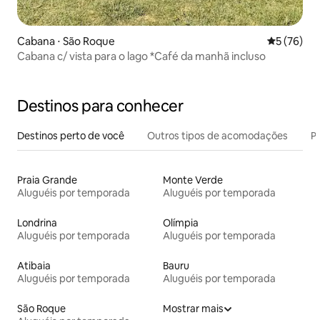
Cabana ⋅ São Roque
5 de uma a
5 (76)
Cabana c/ vista para o lago *Café da manhã incluso
Destinos para conhecer
Destinos perto de você
Outros tipos de acomodações
Pr
Praia Grande
Monte Verde
Aluguéis por temporada
Aluguéis por temporada
Londrina
Olímpia
Aluguéis por temporada
Aluguéis por temporada
Atibaia
Bauru
Aluguéis por temporada
Aluguéis por temporada
São Roque
Mostrar mais