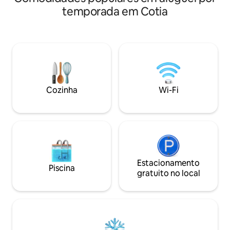
oferece cama Emma Queen Size, sala
em dias frios e n
temporada em Cotia
acolhedora, cozinha funcional, ar-
18h. Roupa de ca
condicionado quente/frio e internet
Banheiro com amen
Starlink. O encanto fica no banheiro com
equipada - lava-lo
vista e na banheira de imersão no deck.
Condomínio de alto
À noite, aprecie as estrelas, a lua e a
jardim, fogo-de-c
fogueira em clima romântico.Paz,
trabalho, ampla sa
conforto e amor em meio ao verde.🌲
rápida, em uma c
Viva essa experiência⭐️
energia solar.
Cozinha
Wi-Fi
Estacionamento
Piscina
gratuito no local