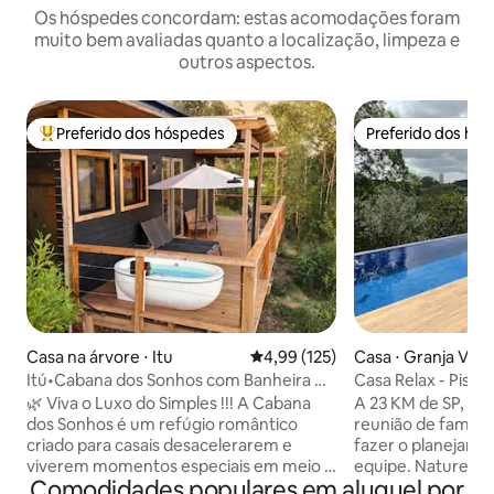
Os hóspedes concordam: estas acomodações foram
muito bem avaliadas quanto a localização, limpeza e
outros aspectos.
Preferido dos hóspedes
Preferido dos hó
Entre os melhores preferidos dos hóspedes
Preferido dos hó
Casa na árvore ⋅ Itu
4,99 de uma avaliação média de 
4,99 (125)
Casa ⋅ Granja Vian
Itú•Cabana dos Sonhos com Banheira &
Casa Relax - Pisci
Vista Única!
Perto SP
🌿 Viva o Luxo do Simples !!! A Cabana
A 23 KM de SP, a C
dos Sonhos é um refúgio romântico
reunião de família
criado para casais desacelerarem e
fazer o planejame
viverem momentos especiais em meio à
equipe. Natureza,
Comodidades populares em aluguel por
natureza. Em uma área de 80.000 m²,
Piscina Aquecida, 