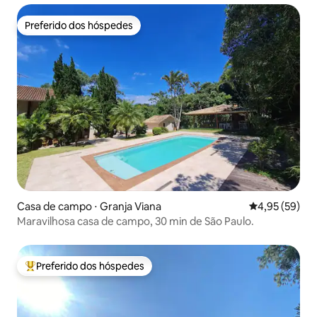
Preferido dos hóspedes
Preferido dos hóspedes
Casa de campo ⋅ Granja Viana
4,95 de uma a
4,95 (59)
Maravilhosa casa de campo, 30 min de São Paulo.
Preferido dos hóspedes
Entre os melhores preferidos dos hóspedes