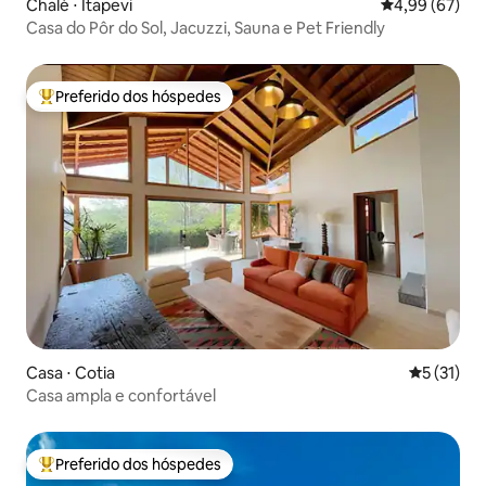
Chalé ⋅ Itapevi
4,99 de uma a
4,99 (67)
Casa do Pôr do Sol, Jacuzzi, Sauna e Pet Friendly
Preferido dos hóspedes
Entre os melhores preferidos dos hóspedes
Casa ⋅ Cotia
5 de uma a
5 (31)
Casa ampla e confortável
Preferido dos hóspedes
Entre os melhores preferidos dos hóspedes