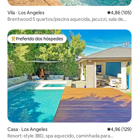
Vila ⋅ Los Angeles
4,86 de uma av
4,86 (105)
Brentwood 5 quartos/piscina aquecida, jacuzzi, sala de
jogos
Preferido dos hóspedes
Entre os melhores preferidos dos hóspedes
Casa ⋅ Los Angeles
4,96 de uma av
4,96 (129)
Resort-style 3BD, spa aquecido, caminhada para