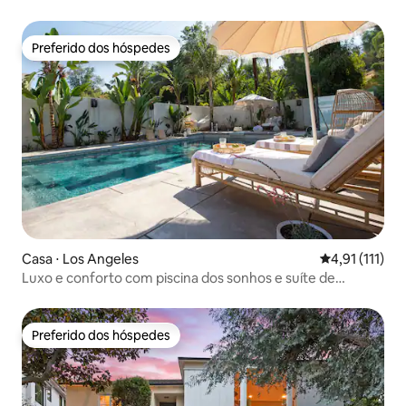
lojas/cafés
Preferido dos hóspedes
Preferido dos hóspedes
Casa ⋅ Los Angeles
4,91 de uma a
4,91 (111)
Luxo e conforto com piscina dos sonhos e suíte de
hóspedes
Preferido dos hóspedes
Preferido dos hóspedes