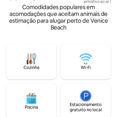
privativo ao ar liv
Comodidades populares em
de Venice Beach. A praia, os canais,
Abbot Kinney, loja
acomodações que aceitam animais de
muito mais estão 
estimação para alugar perto de Venice
da sua porta. Esta casa tem tudo: Wi-Fi,
Beach
cozinha, espaço ao
lavar/secar, Apple
sala de estar princi
muito mais. ✭ PROIBIDO FUMAR
DENTRO DE CASA 
estimação bem c
considerados ✭ NADA de festas, de jeito
nenhum: o proprie
atentos estão sem
Cozinha
Wi-Fi
Estacionamento pa
Estacionamento
Piscina
gratuito no local