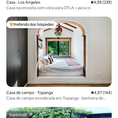
Casa ⋅ Los Angeles
4,95 de uma av
4,95 (239)
Casa na encosta com vista para DTLA + jacuzzi
Preferido dos hóspedes
Entre os melhores preferidos dos hóspedes
Casa de campo ⋅ Topanga
4,97 de uma av
4,97 (144)
Casa de campo ensolarada em Topanga - banheira de
hidromassagem e refúgio no cânion
Superhost
Superhost