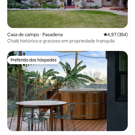
Casa de campo ⋅ Pasadena
4,97 de uma av
4,97 (354)
Chalé histórico e gracioso em propriedade tranquila
Preferido dos hóspedes
Preferido dos hóspedes