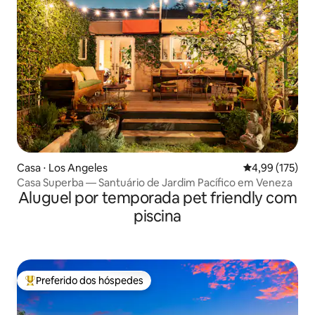
Casa ⋅ Los Angeles
4,99 de uma av
4,99 (175)
Casa Superba — Santuário de Jardim Pacífico em Veneza
Aluguel por temporada pet friendly com
piscina
Preferido dos hóspedes
Entre os melhores preferidos dos hóspedes