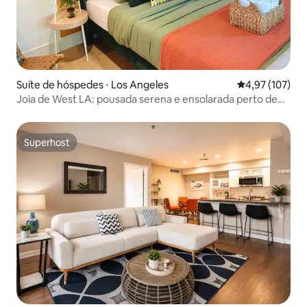
Suíte de hóspedes ⋅ Los Angeles
4,97 de uma av
4,97 (107)
Joia de West LA: pousada serena e ensolarada perto de
LAX
Superhost
Superhost