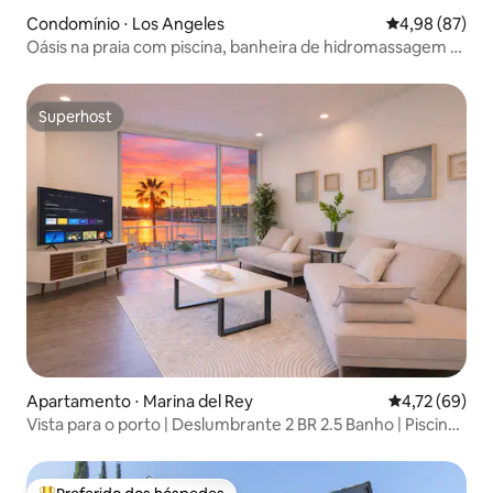
Condomínio ⋅ Los Angeles
4,98 de uma a
4,98 (87)
Oásis na praia com piscina, banheira de hidromassagem e
mesa de bilhar
Superhost
Superhost
Apartamento ⋅ Marina del Rey
4,72 de uma a
4,72 (69)
Vista para o porto | Deslumbrante 2 BR 2.5 Banho | Piscina
aquecida