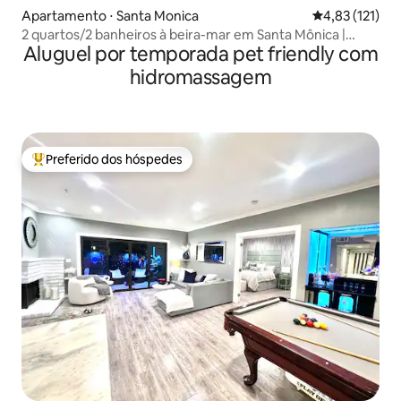
Apartamento ⋅ Santa Monica
4,83 de uma av
4,83 (121)
2 quartos/2 banheiros à beira-mar em Santa Mônica |
Aluguel por temporada pet friendly com
Caminhe até o píer
hidromassagem
Preferido dos hóspedes
Entre os melhores preferidos dos hóspedes