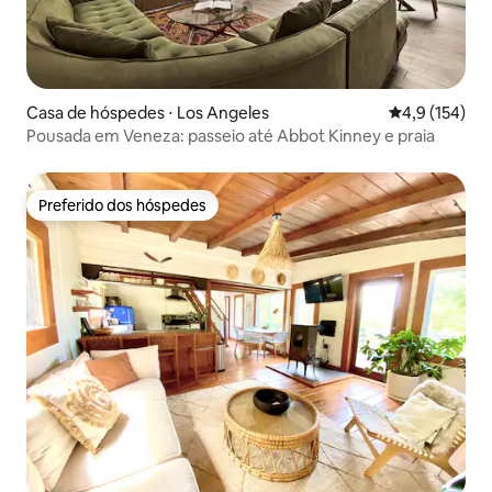
Casa de hóspedes ⋅ Los Angeles
4,9 de uma av
4,9 (154)
Pousada em Veneza: passeio até Abbot Kinney e praia
Preferido dos hóspedes
Preferido dos hóspedes