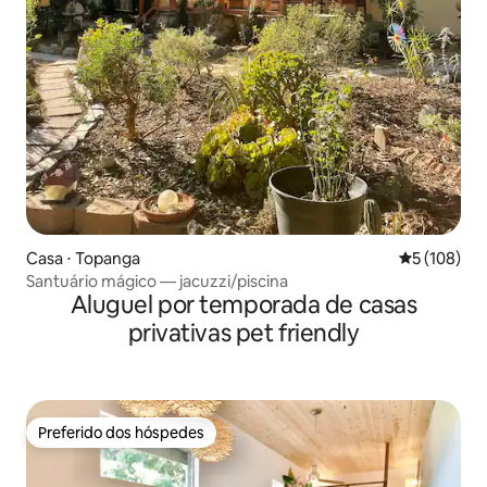
Casa ⋅ Topanga
5 de uma av
5 (108)
Santuário mágico — jacuzzi/piscina
Aluguel por temporada de casas
privativas pet friendly
Preferido dos hóspedes
Preferido dos hóspedes