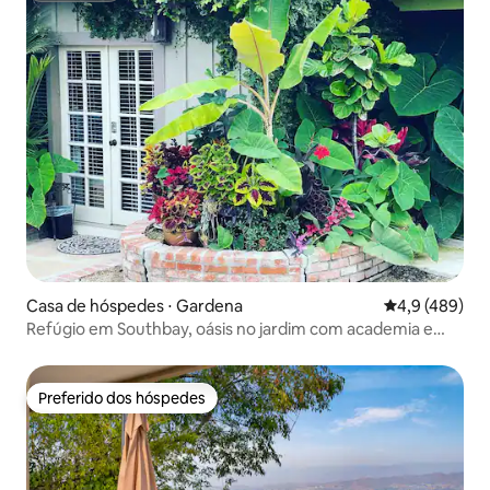
Casa de hóspedes ⋅ Gardena
4,9 de uma av
4,9 (489)
Refúgio em Southbay, oásis no jardim com academia e
jacuzzi
Preferido dos hóspedes
Preferido dos hóspedes