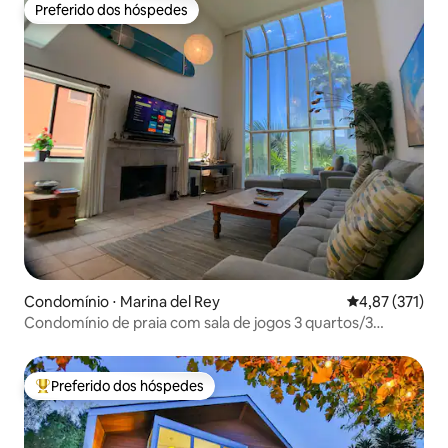
Preferido dos hóspedes
Preferido dos hóspedes
Condomínio ⋅ Marina del Rey
4,87 de uma av
4,87 (371)
Condomínio de praia com sala de jogos 3 quartos/3
banheiros
Preferido dos hóspedes
Entre os melhores preferidos dos hóspedes