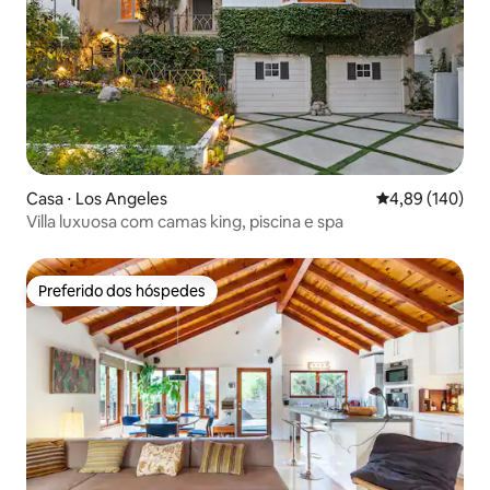
Casa ⋅ Los Angeles
4,89 de uma av
4,89 (140)
Villa luxuosa com camas king, piscina e spa
Preferido dos hóspedes
Preferido dos hóspedes