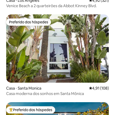
Casa ⋅ Los Angeles
4,92 de uma av
4,92 (321)
Venice Beach a 2 quarteirões da Abbot Kinney Blvd.
Preferido dos hóspedes
Preferido dos hóspedes
Casa ⋅ Santa Monica
4,91 de uma av
4,91 (108)
Casa moderna dos sonhos em Santa Mônica
Preferido dos hóspedes
Entre os melhores preferidos dos hóspedes