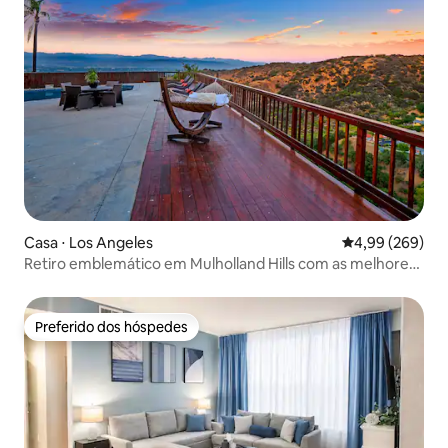
Casa ⋅ Los Angeles
4,99 de uma ava
4,99 (269)
Retiro emblemático em Mulholland Hills com as melhores
vistas de Los Angeles
Preferido dos hóspedes
Preferido dos hóspedes