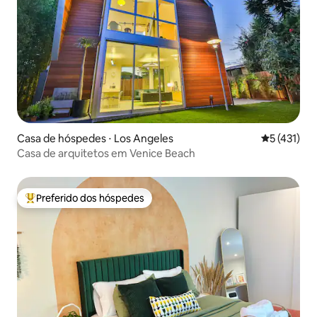
Casa de hóspedes ⋅ Los Angeles
5 de uma av
5 (431)
Casa de arquitetos em Venice Beach
Preferido dos hóspedes
Entre os melhores preferidos dos hóspedes