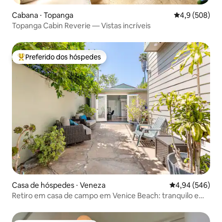
Cabana ⋅ Topanga
4,9 de uma av
4,9 (508)
Topanga Cabin Reverie — Vistas incríveis
Preferido dos hóspedes
Entre os melhores preferidos dos hóspedes
Casa de hóspedes ⋅ Veneza
4,94 de uma ava
4,94 (546)
Retiro em casa de campo em Venice Beach: tranquilo e
privativo