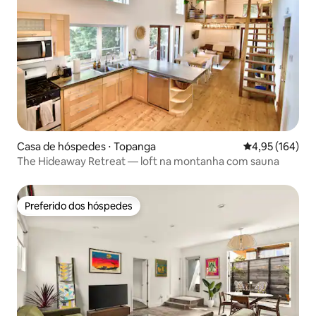
Casa de hóspedes ⋅ Topanga
4,95 de uma av
4,95 (164)
The Hideaway Retreat — loft na montanha com sauna
Preferido dos hóspedes
Preferido dos hóspedes