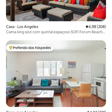
Casa ⋅ Los Angeles
4,98 de uma ava
4,98 (208)
Cama king size com quintal espaçoso SOFI Forum Beach
LAX
Preferido dos hóspedes
Entre os melhores preferidos dos hóspedes