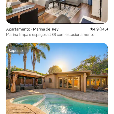
Apartamento ⋅ Marina del Rey
4,9 de uma av
4,9 (145)
Marina limpa e espaçosa 2BR com estacionamento
Superhost
Superhost