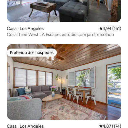
Casa ⋅ Los Angeles
4,94 de uma av
4,94 (161)
Coral Tree West LA Escape: estúdio com jardim isolado
Preferido dos hóspedes
Preferido dos hóspedes
Casa ⋅ Los Angeles
4,87 de uma av
4,87 (174)