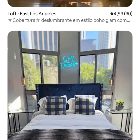
Loft ⋅ East Los Angeles
4,93 de uma a
4,93 (30)
☆Cobertura☆ deslumbrante em estilo boho glam com
vista para o horizonte