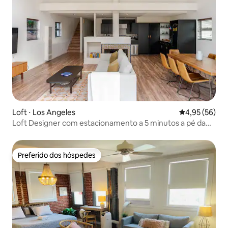
Loft ⋅ Los Angeles
4,95 de uma a
4,95 (56)
Loft Designer com estacionamento a 5 minutos a pé da
praia
Preferido dos hóspedes
Preferido dos hóspedes