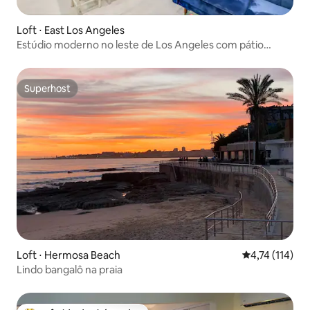
Loft ⋅ East Los Angeles
Estúdio moderno no leste de Los Angeles com pátio
privativo – Dodgers/DTLA
Superhost
Superhost
Loft ⋅ Hermosa Beach
4,74 de uma av
4,74 (114)
Lindo bangalô na praia