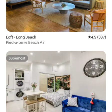
Loft ⋅ Long Beach
4,9 de uma av
4,9 (387)
Pied-a-terre Beach Air
Superhost
Superhost