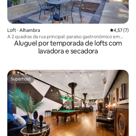
Loft ⋅ Alhambra
4,57 de uma 
4,57 (7)
A 2 quadras da rua principal: paraíso gastronômico em
Aluguel por temporada de lofts com
Alhambra
lavadora e secadora
Superhost
Superhost