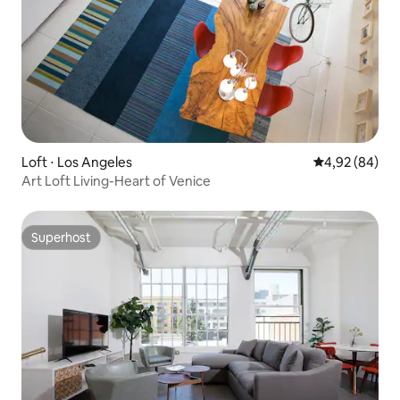
Loft ⋅ Los Angeles
4,92 de uma a
4,92 (84)
Art Loft Living-Heart of Venice
Superhost
Superhost