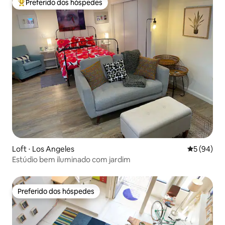
Preferido dos hóspedes
Entre os melhores preferidos dos hóspedes
Loft ⋅ Los Angeles
5 de uma a
5 (94)
Estúdio bem iluminado com jardim
Preferido dos hóspedes
Preferido dos hóspedes