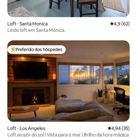
Loft ⋅ Santa Monica
4,9 de uma a
4,9 (62)
Lindo loft em Santa Mônica.
Preferido dos hóspedes
Entre os melhores preferidos dos hóspedes
Loft ⋅ Los Angeles
4,94 de uma a
4,94 (35)
Loft ao pôr do sol | Vista para o mar | Brilho da hora mágica