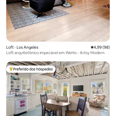
Loft ⋅ Los Angeles
4,99 de uma av
4,99 (98)
Loft arquitetônico impecável em WeHo - Artsy Modern
Preferido dos hóspedes
Entre os melhores preferidos dos hóspedes