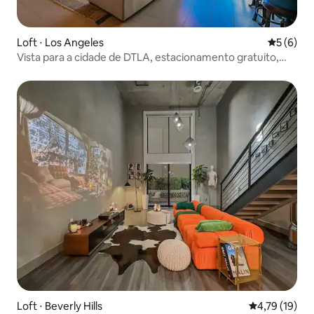
Loft ⋅ Los Angeles
5 de uma 
5 (6)
Vista para a cidade de DTLA, estacionamento gratuito,
piscina, shuffleboard
Loft ⋅ Beverly Hills
4,79 de uma a
4,79 (19)