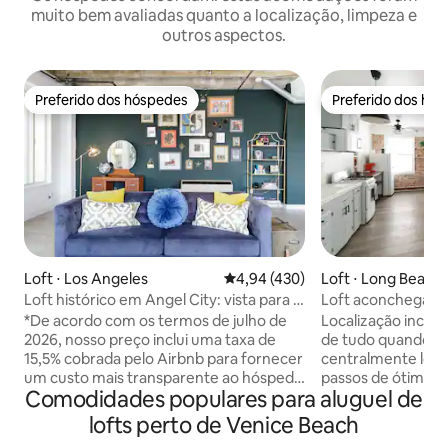
muito bem avaliadas quanto a localização, limpeza e
outros aspectos.
Preferido dos hóspedes
Preferido dos hó
Preferido dos hóspedes
Preferido dos hó
Loft ⋅ Los Angeles
4,94 de uma avaliação média de 
4,94 (430)
Loft ⋅ Long Beach
Loft histórico em Angel City: vista para o
Loft aconchegant
centro e design retrô urbano
Beach Arts Distric
*De acordo com os termos de julho de
Localização incrív
2026, nosso preço inclui uma taxa de
de tudo quando voc
15,5% cobrada pelo Airbnb para fornecer
centralmente localizado.
um custo mais transparente ao hóspede
passos de ótimos c
Comodidades populares para aluguel de
antecipadamente. O preço total
restaurantes. Cami
continua o mesmo.* Leia as Regras da
Centro de Conven
lofts perto de Venice Beach
Casa e as descrições DO BAIRRO ANTES
o centro da cidad