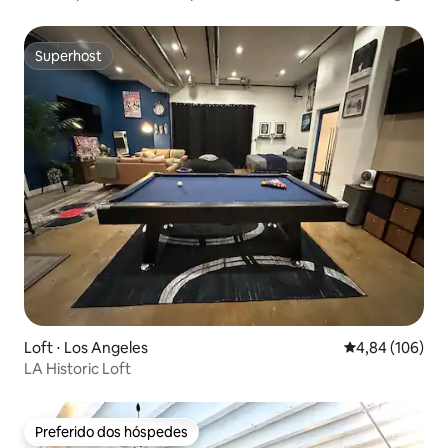
Superhost
Superhost
Loft ⋅ Los Angeles
4,84 de uma av
4,84 (106)
LA Historic Loft
Preferido dos hóspedes
Preferido dos hóspedes