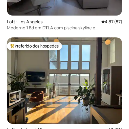
Loft ⋅ Los Angeles
4,87 de uma a
4,87 (87)
Moderno 1 Bd em DTLA com piscina skyline e
estacionamento
Preferido dos hóspedes
Entre os melhores preferidos dos hóspedes