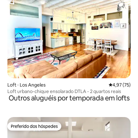
Loft ⋅ Los Angeles
4,97 de uma a
4,97 (75)
Loft urbano-chique ensolarado DTLA - 2 quartos reais
Outros aluguéis por temporada em lofts
Preferido dos hóspedes
Preferido dos hóspedes