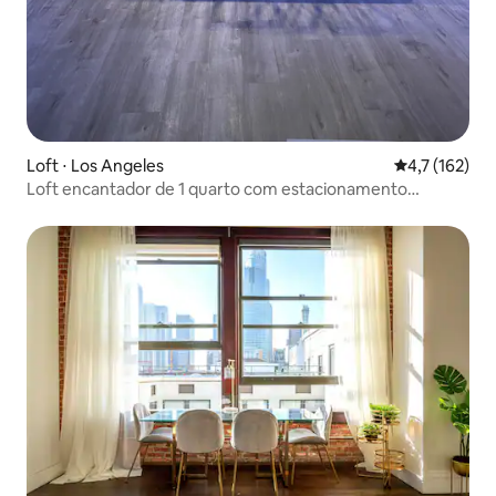
Loft ⋅ Los Angeles
4,7 de uma av
4,7 (162)
Loft encantador de 1 quarto com estacionamento
gratuito no local