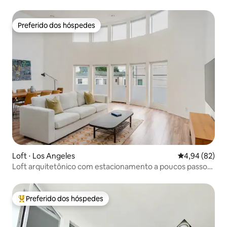
Preferido dos hóspedes
Preferido dos hóspedes
Loft ⋅ Los Angeles
4,94 de uma a
4,94 (82)
Loft arquitetônico com estacionamento a poucos passos
de Venice Beach
Preferido dos hóspedes
Entre os melhores preferidos dos hóspedes