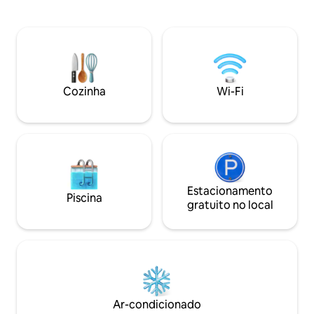
de reservar. Ao fazer a reserva, você
Agricultores e o A
aceita todas as regras da casa! Venha
carro da praia e da
desfrutar das belas vistas e relaxar neste
30 minutos de carr
estúdio industrial de estilo Beaux-Arts da
Wi-Fi rápido e um 
década de 1920, localizado no 10º andar
pronto para o trabalho. TV com
do Historic Core. De acordo com as
Hulu e muito mais
regras de segurança do prédio, o
cama Queen Casp
Cozinha
Wi-Fi
hóspede pode ter que fornecer um
descansar. Um so
documento de identificação oficial aos
se você precisar 
seguranças.
relaxar.
Estacionamento
Piscina
gratuito no local
Ar-condicionado