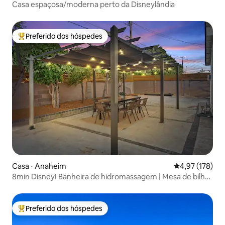
Casa espaçosa/moderna perto da Disneylândia
Preferido dos hóspedes
Entre os melhores preferidos dos hóspedes
Casa ⋅ Anaheim
4,97 de uma av
4,97 (178)
8min Disney! Banheira de hidromassagem | Mesa de bilhar
| Jantar ao ar livre
Preferido dos hóspedes
Entre os melhores preferidos dos hóspedes