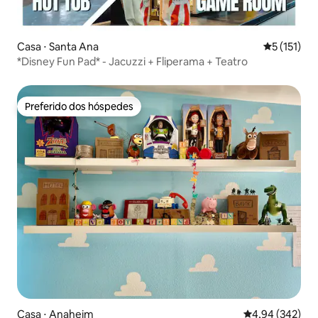
Casa ⋅ Santa Ana
5 de uma av
5 (151)
*Disney Fun Pad* - Jacuzzi + Fliperama + Teatro
Preferido dos hóspedes
Preferido dos hóspedes
Casa ⋅ Anaheim
4,94 de uma ava
4,94 (342)