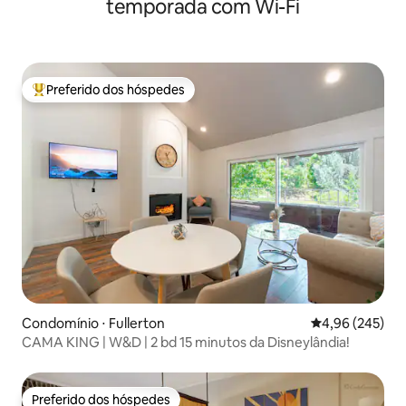
temporada com Wi-Fi
Preferido dos hóspedes
Entre os melhores preferidos dos hóspedes
Condomínio ⋅ Fullerton
4,96 de uma ava
4,96 (245)
CAMA KING | W&D | 2 bd 15 minutos da Disneylândia!
Preferido dos hóspedes