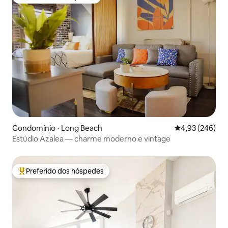
Preferido dos hóspedes
Condomínio ⋅ Long Beach
4,93 de uma ava
4,93 (246)
Estúdio Azalea — charme moderno e vintage
Preferido dos hóspedes
Entre os melhores preferidos dos hóspedes