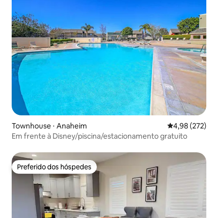
Townhouse ⋅ Anaheim
4,98 de uma av
4,98 (272)
Em frente à Disney/piscina/estacionamento gratuito
Preferido dos hóspedes
Preferido dos hóspedes