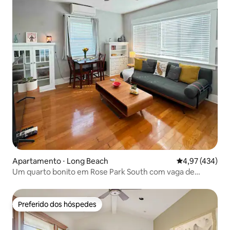
Apartamento ⋅ Long Beach
4,97 de uma av
4,97 (434)
Um quarto bonito em Rose Park South com vaga de
estacionamento
Preferido dos hóspedes
Preferido dos hóspedes