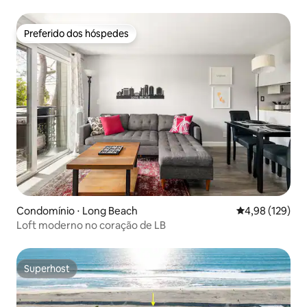
Preferido dos hóspedes
Preferido dos hóspedes
Condomínio ⋅ Long Beach
4,98 de uma av
4,98 (129)
Loft moderno no coração de LB
Superhost
Superhost