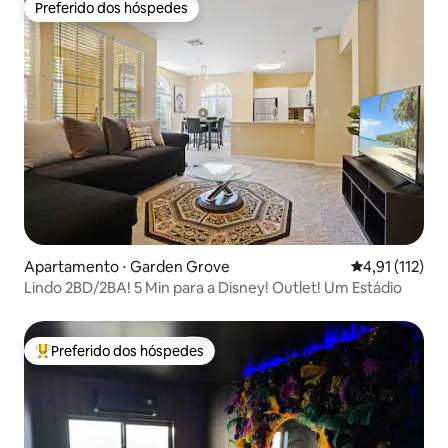
Preferido dos hóspedes
Preferido dos hóspedes
Apartamento ⋅ Garden Grove
4,91 de uma av
4,91 (112)
Lindo 2BD/2BA! 5 Min para a Disney! Outlet! Um Estádio
Preferido dos hóspedes
Entre os melhores preferidos dos hóspedes