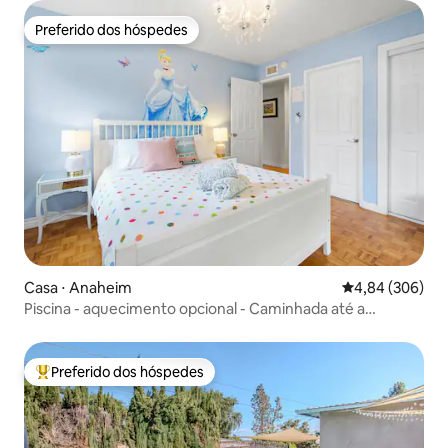
Preferido dos hóspedes
Preferido dos hóspedes
Casa ⋅ Anaheim
4,84 de uma ava
4,84 (306)
Piscina - aquecimento opcional - Caminhada até a
Disneylândia
Preferido dos hóspedes
Entre os melhores preferidos dos hóspedes