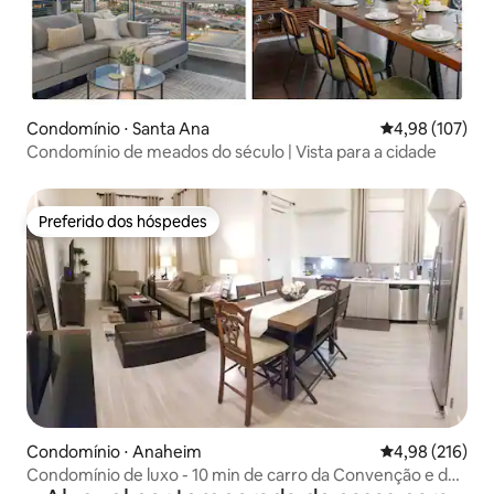
Condomínio ⋅ Santa Ana
4,98 de uma av
4,98 (107)
Condomínio de meados do século | Vista para a cidade
Preferido dos hóspedes
Preferido dos hóspedes
Condomínio ⋅ Anaheim
4,98 de uma av
4,98 (216)
Condomínio de luxo - 10 min de carro da Convenção e da