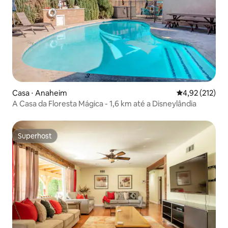
Casa ⋅ Anaheim
4,92 de uma av
4,92 (212)
A Casa da Floresta Mágica - 1,6 km até a Disneylândia
Superhost
Superhost