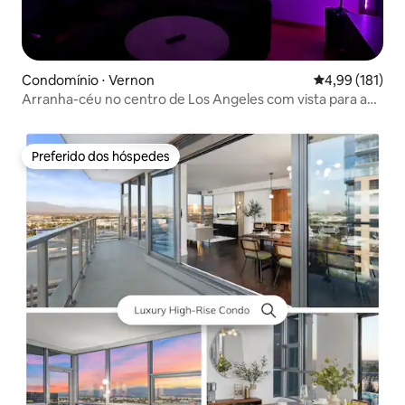
Condomínio ⋅ Vernon
4,99 de uma av
4,99 (181)
Arranha-céu no centro de Los Angeles com vista para a
cidade
Preferido dos hóspedes
Preferido dos hóspedes