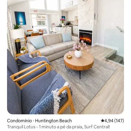
Condomínio ⋅ Huntington Beach
4,94 de uma av
4,94 (147)
Tranquil Lotus - 1 minuto a pé da praia, Surf Central!