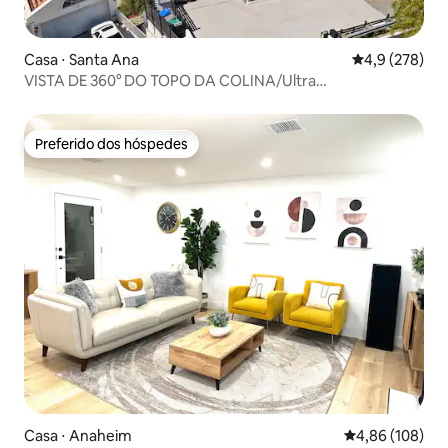
Casa ⋅ Santa Ana
4,9 de uma av
4,9 (278)
VISTA DE 360° DO TOPO DA COLINA/Ultra
Moderno/15min DISNEY
Preferido dos hóspedes
Preferido dos hóspedes
Casa ⋅ Anaheim
4,86 de uma av
4,86 (108)