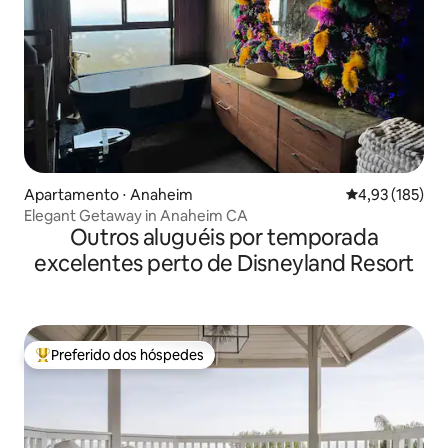
Apartamento ⋅ Anaheim
4,93 de uma av
4,93 (185)
Elegant Getaway in Anaheim CA
Outros aluguéis por temporada
excelentes perto de Disneyland Resort
Preferido dos hóspedes
Entre os melhores preferidos dos hóspedes