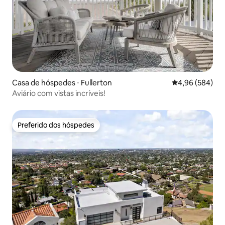
Casa de hóspedes ⋅ Fullerton
4,96 de uma ava
4,96 (584)
Aviário com vistas incríveis!
Preferido dos hóspedes
Preferido dos hóspedes