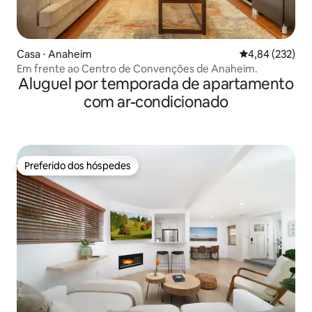
Casa ⋅ Anaheim
4,84 de uma av
4,84 (232)
Em frente ao Centro de Convenções de Anaheim.
Aluguel por temporada de apartamento
com ar-condicionado
Preferido dos hóspedes
Preferido dos hóspedes