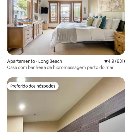
Apartamento ⋅ Long Beach
4,9 de uma av
4,9 (631)
Casa com banheira de hidromassagem perto do mar
Preferido dos hóspedes
Preferido dos hóspedes