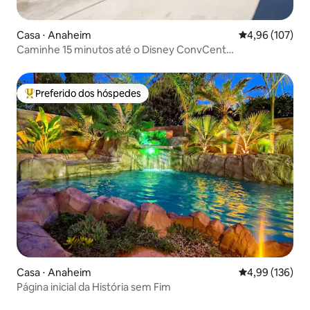
Casa ⋅ Anaheim
4,96 de uma av
4,96 (107)
Caminhe 15 minutos até o Disney ConvCent
Piscina~Fogueira~Sala de jogos
Preferido dos hóspedes
Entre os melhores preferidos dos hóspedes
Casa ⋅ Anaheim
4,99 de uma av
4,99 (136)
Página inicial da História sem Fim