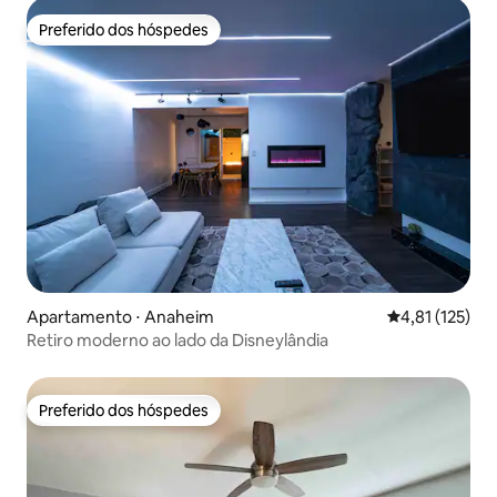
Preferido dos hóspedes
Preferido dos hóspedes
Apartamento ⋅ Anaheim
4,81 de uma av
4,81 (125)
Retiro moderno ao lado da Disneylândia
Preferido dos hóspedes
Preferido dos hóspedes