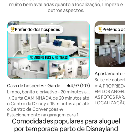
muito bem avaliadas quanto a localização, limpeza e
outros aspectos.
Preferido dos hóspedes
Preferido dos 
Entre os melhores preferidos dos hóspedes
Entre os melhore
Apartamento ⋅ Ve
Suíte de cobertur
/ 3 banheiros [pisci
Casa de hóspedes ⋅ Garden
4,97 de uma avaliação média de 
4,97 (107)
⭐️ A PROPRIEDAD
Hollywood]
Grove
EM LOS ANGELES! ⭐️ POR FAVOR, 
Limpo, bonito e privativo - 20 minutos a
AS FOTOS PARA 
pé da Disney
🚶Curta CAMINHADA de 20 minutos até
LOCALIZAÇÃO PR
o Centro da Disney e 15 minutos a pé até
Vistas panorâmicas
o Centro de Convenções 🚗
cobertura de Holly
Estacionamento na garagem para 1
sua suíte de canto.
Comodidades populares para aluguel
carro, estacionamento na rua disponível
Miami luxuosamen
Máquina de🧺 lavar e secar roupa na
por temporada perto de Disneyland
Estacionamento gra
unidade 🌐 Wi-Fi rápido 📺 Smart TVs em