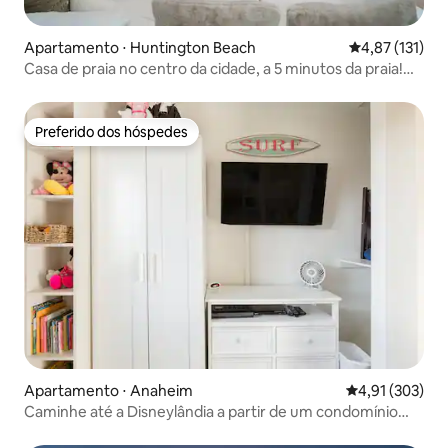
Apartamento ⋅ Huntington Beach
4,87 de uma av
4,87 (131)
Casa de praia no centro da cidade, a 5 minutos da praia!
Quintal, churrasco
Preferido dos hóspedes
Preferido dos hóspedes
Apartamento ⋅ Anaheim
4,91 de uma av
4,91 (303)
Caminhe até a Disneylândia a partir de um condomínio
ideal para famílias