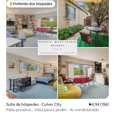
Preferido dos hóspedes
Entre os melhores preferidos dos hóspedes
Suíte de hóspedes ⋅ Culver City
4,94 de uma av
4,94 (156)
Pátio privativo - Vista para o jardim - Ar condicionado