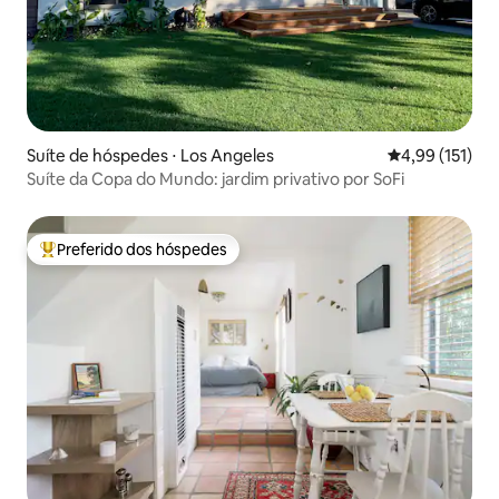
Suíte de hóspedes ⋅ Los Angeles
4,99 de uma av
4,99 (151)
Suíte da Copa do Mundo: jardim privativo por SoFi
Preferido dos hóspedes
Entre os melhores preferidos dos hóspedes