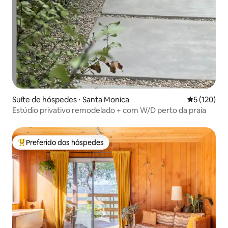
Suíte de hóspedes ⋅ Santa Monica
5 de uma av
5 (120)
Estúdio privativo remodelado + com W/D perto da praia
Preferido dos hóspedes
Entre os melhores preferidos dos hóspedes