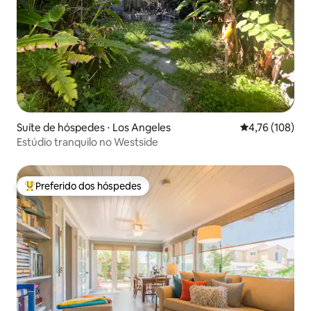
Suíte de hóspedes ⋅ Los Angeles
4,76 de uma av
4,76 (108)
Estúdio tranquilo no Westside
Preferido dos hóspedes
Entre os melhores preferidos dos hóspedes