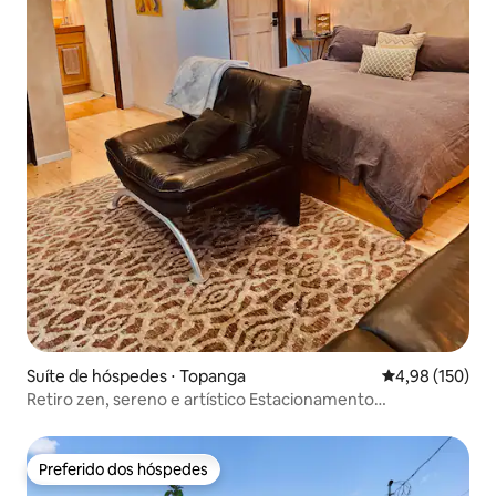
Suíte de hóspedes ⋅ Topanga
4,98 de uma av
4,98 (150)
Retiro zen, sereno e artístico Estacionamento
privativo/ar-condicionado
Preferido dos hóspedes
Preferido dos hóspedes