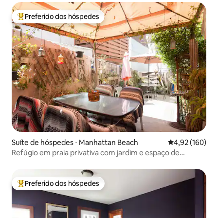
Preferido dos hóspedes
Entre os melhores preferidos dos hóspedes
Suíte de hóspedes ⋅ Manhattan Beach
4,92 de uma av
4,92 (160)
Refúgio em praia privativa com jardim e espaço de
trabalho!
Preferido dos hóspedes
Entre os melhores preferidos dos hóspedes