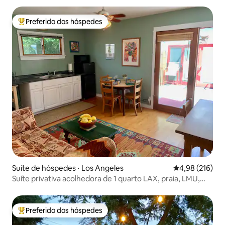
Preferido dos hóspedes
Entre os melhores preferidos dos hóspedes
Suíte de hóspedes ⋅ Los Angeles
4,98 de uma av
4,98 (216)
Suíte privativa acolhedora de 1 quarto LAX, praia, LMU,
SoFi
Preferido dos hóspedes
Entre os melhores preferidos dos hóspedes