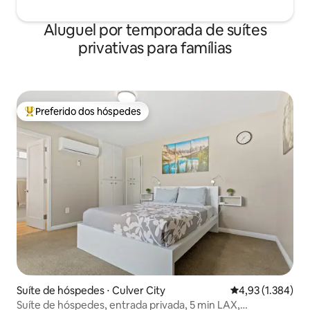
Aluguel por temporada de suítes
privativas para famílias
Preferido dos hóspedes
Entre os melhores preferidos dos hóspedes
Suíte de hóspedes ⋅ Culver City
4,93 de uma aval
4,93 (1.384)
Suíte de hóspedes, entrada privada, 5 min LAX,