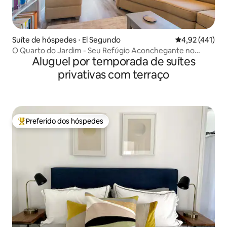
Suíte de hóspedes ⋅ El Segundo
4,92 de uma av
4,92 (441)
O Quarto do Jardim - Seu Refúgio Aconchegante no
Aluguel por temporada de suítes
Jardim
privativas com terraço
Preferido dos hóspedes
Entre os melhores preferidos dos hóspedes