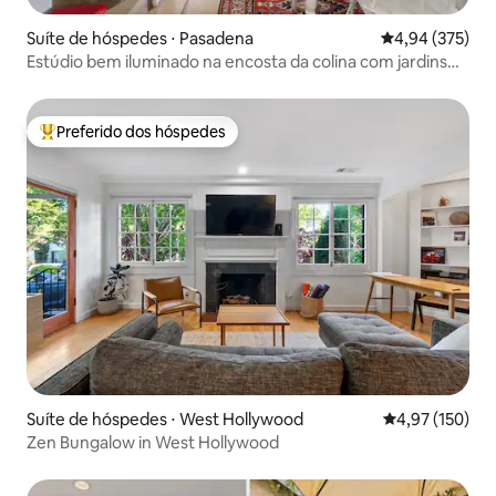
Suíte de hóspedes ⋅ Pasadena
4,94 de uma av
4,94 (375)
Estúdio bem iluminado na encosta da colina com jardins
frondosos
Preferido dos hóspedes
Entre os melhores preferidos dos hóspedes
Suíte de hóspedes ⋅ West Hollywood
4,97 de uma av
4,97 (150)
Zen Bungalow in West Hollywood