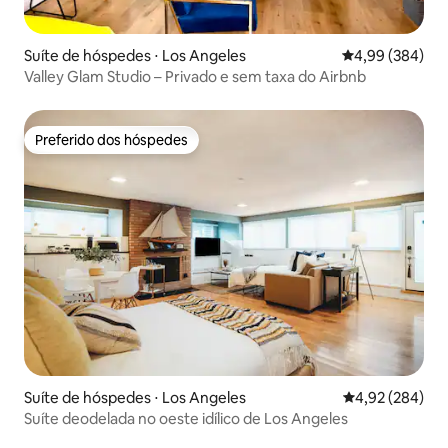
Suíte de hóspedes ⋅ Los Angeles
4,99 de uma ava
4,99 (384)
Valley Glam Studio – Privado e sem taxa do Airbnb
Preferido dos hóspedes
Preferido dos hóspedes
Suíte de hóspedes ⋅ Los Angeles
4,92 de uma ava
4,92 (284)
Suíte deodelada no oeste idílico de Los Angeles