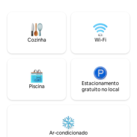
rua. Acorde ao som dos pássaros, mas
pátio espaçoso, Wi
com tudo a uma curta distância a pé da
cozinha compacta
praia, mercado, lavanderia e cafés. A
distância a pé de t
praia fica a 1 milha / 15/20 minutos a pé
caminhadas ou a u
de SM e Venice. Cais, ida e volta são 3
carro da praia. An
milhas. O anfitrião mora na casa principal
principal, mas c
de acordo com as leis de Santa Mônica.
separado, sem par
Cozinha
Wi-Fi
Berço portátil disponível. Licença de
Santa Mônica nº 21960
Estacionamento
Piscina
gratuito no local
Ar-condicionado