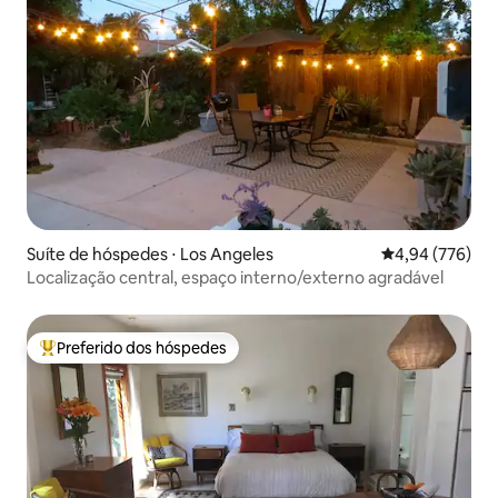
Suíte de hóspedes ⋅ Los Angeles
4,94 de uma ava
4,94 (776)
Localização central, espaço interno/externo agradável
Preferido dos hóspedes
Entre os melhores preferidos dos hóspedes