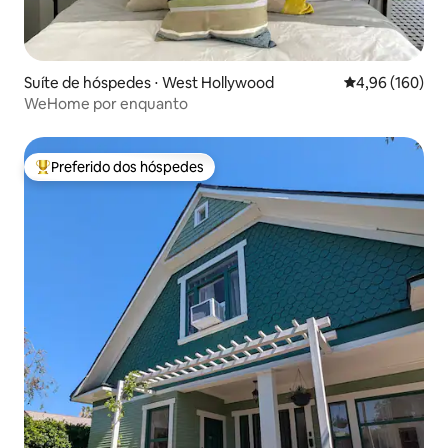
Suíte de hóspedes ⋅ West Hollywood
4,96 de uma av
4,96 (160)
WeHome por enquanto
Preferido dos hóspedes
Entre os melhores preferidos dos hóspedes