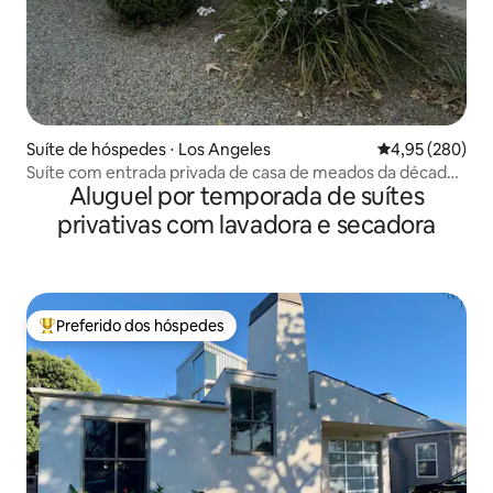
Suíte de hóspedes ⋅ Los Angeles
4,95 de uma ava
4,95 (280)
Suíte com entrada privada de casa de meados da década
Aluguel por temporada de suítes
de 1920
privativas com lavadora e secadora
Preferido dos hóspedes
Entre os melhores preferidos dos hóspedes