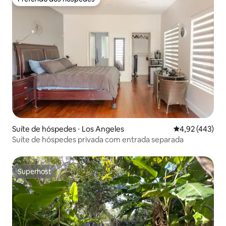
Preferido dos hóspedes
Suíte de hóspedes ⋅ Los Angeles
4,92 de uma av
4,92 (443)
Suíte de hóspedes privada com entrada separada
Superhost
Superhost