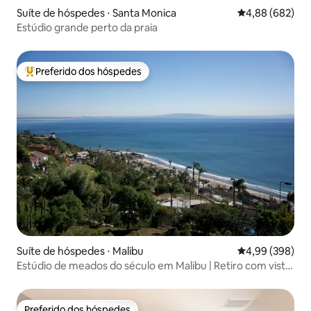
Suíte de hóspedes ⋅ Santa Monica
4,88 de uma ava
4,88 (682)
Estúdio grande perto da praia
Preferido dos hóspedes
Entre os melhores preferidos dos hóspedes
Suíte de hóspedes ⋅ Malibu
4,99 de uma ava
4,99 (398)
Estúdio de meados do século em Malibu | Retiro com vista
para o mar
Preferido dos hóspedes