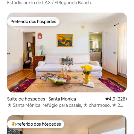
Estúdio perto de LAX / El Segundo Beach.
Preferido dos hóspedes
Preferido dos hóspedes
Suíte de hóspedes ⋅ Santa Monica
4,9 de uma av
4,9 (226)
★ Santa Mônica: refúgio para casais, ★ charmoso, ★ 2
quartos
Preferido dos hóspedes
Entre os melhores preferidos dos hóspedes