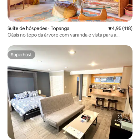
Suíte de hóspedes ⋅ Topanga
4,95 de uma av
4,95 (418)
Oásis no topo da árvore com varanda e vista para a
montanha
Superhost
Superhost