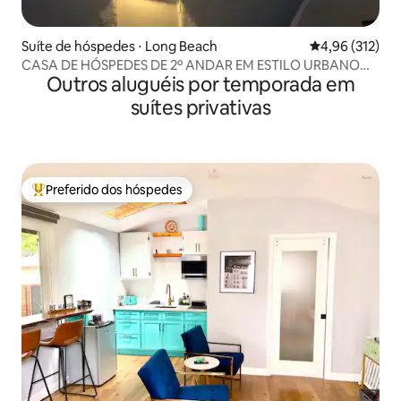
Suíte de hóspedes ⋅ Long Beach
4,96 de uma av
4,96 (312)
CASA DE HÓSPEDES DE 2º ANDAR EM ESTILO URBANO
Outros aluguéis por temporada em
MODERNO
suítes privativas
Preferido dos hóspedes
Entre os melhores preferidos dos hóspedes