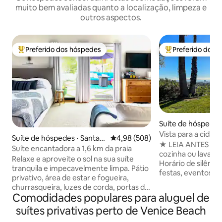
muito bem avaliadas quanto a localização, limpeza e
outros aspectos.
Preferido dos hóspedes
Preferido dos 
Entre os melhores preferidos dos hóspedes
Entre os melhore
Suíte de hóspedes
eles
Vista para a cidade
Suíte de hóspedes ⋅ Santa
4,98 de uma avaliação média de 5
4,98 (508)
Brentwood | Suíte
★ LEIA ANTES DE RE
Monica
Suíte encantadora a 1,6 km da praia
cozinha ou lavande
Relaxe e aproveite o sol na sua suíte
Horário de silêncio
tranquila e impecavelmente limpa. Pátio
festas, eventos o
privativo, área de estar e fogueira,
aprovados • Limpe
churrasqueira, luzes de corda, portas de
cada estadia Conheça o Teakhaus, um
Comodidades populares para aluguel de
correr com telas para ar fresco, sistema
refúgio de estilo 
de ar condicionado/aquecimento.
suítes privativas perto de Venice Beach
Brentwood, com v
Amplo estacionamento GRATUITO na
para a cidade e pa