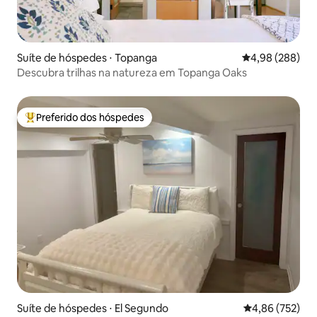
Suíte de hóspedes ⋅ Topanga
4,98 de uma ava
4,98 (288)
Descubra trilhas na natureza em Topanga Oaks
Preferido dos hóspedes
Entre os melhores preferidos dos hóspedes
Suíte de hóspedes ⋅ El Segundo
4,86 de uma av
4,86 (752)