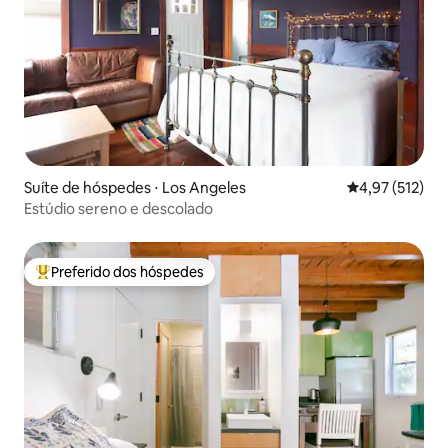
Suíte de hóspedes ⋅ Los Angeles
4,97 de uma av
4,97 (512)
Estúdio sereno e descolado
Preferido dos hóspedes
Entre os melhores preferidos dos hóspedes