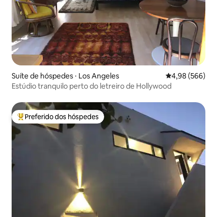
Suíte de hóspedes ⋅ Los Angeles
4,98 de uma ava
4,98 (566)
Estúdio tranquilo perto do letreiro de Hollywood
Preferido dos hóspedes
Entre os melhores preferidos dos hóspedes