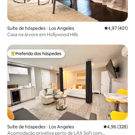
Suíte de hóspedes ⋅ Los Angeles
4,97 de uma av
4,97 (401)
Casa na árvore em Hollywood Hills
Preferido dos hóspedes
Entre os melhores preferidos dos hóspedes
Suíte de hóspedes ⋅ Los Angeles
4,96 de uma ava
4,96 (328)
Acomodação privativa perto de LAX SoFi com