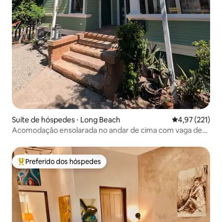
Suíte de hóspedes ⋅ Long Beach
4,97 de uma av
4,97 (221)
Acomodação ensolarada no andar de cima com vaga de
estacionamento em casa vitoriana dos anos 1920
Preferido dos hóspedes
Entre os melhores preferidos dos hóspedes