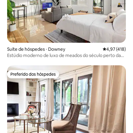
Suíte de hóspedes ⋅ Downey
4,97 de uma av
4,97 (418)
Estúdio moderno de luxo de meados do século perto da
Disney e DTLA
Preferido dos hóspedes
Preferido dos hóspedes