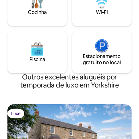
natural light, the cottage is designed
Memories to last a 
Cozinha
Wi-Fi
Estacionamento
Piscina
gratuito no local
Outros excelentes aluguéis por
temporada de luxo em Yorkshire
Luxe
Luxe