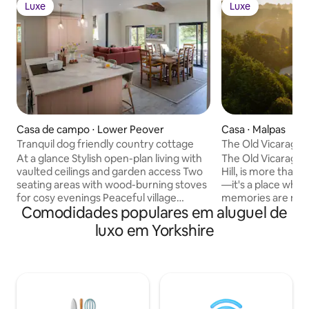
Luxe
Luxe
Luxe
Luxe
Casa de campo ⋅ Lower Peover
Casa ⋅ Malpas
Tranquil dog friendly country cottage
The Old Vicarage
At a glance Stylish open-plan living with
The Old Vicarage,
vaulted ceilings and garden access Two
Hill, is more than j
seating areas with wood-burning stoves
—it's a place whe
for cosy evenings Peaceful village
memories are mad
Comodidades populares em aluguel de
setting with landscaped garden and
views of the Cheshi
terrace About the property Cherry Tree
6,670 sq ft estate
luxo em Yorkshire
Cottage is a thoughtfully renovated
bedrooms, a cinem
rural retreat in the heart of Lower
suite with an indo
Peover, offering a seamless blend of
hot tub. Whether
traditional character and contemporary
table or exploring
comfort. With exposed brickwork, soft
moment here is de
neutral interiors, and an abundance of
lasting memories. 