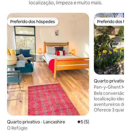
localização, limpeza e muito mais.
Preferido dos hóspedes
Preferido dos hó
Preferido dos hóspedes
Preferido dos hó
Quarto privativo ⋅
shire
Pen-y-Ghent Micr
Bela conversão de
localização ideal 
aventureiros do 3
Oferece 3 quartos 
fica a uma curta d
locais e da estaçã
Quarto privativo ⋅ Lancashire
5 de uma avaliação média d
5 (5)
próprio estaciona
O Refúgio