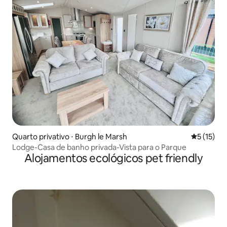
Quarto privativo ⋅ Burgh le Marsh
5 de uma a
5 (15)
Lodge-Casa de banho privada-Vista para o Parque
Alojamentos ecológicos pet friendly