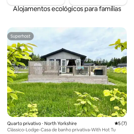
Alojamentos ecológicos para famílias
Superhost
Superhost
Quarto privativo ⋅ North Yorkshire
5 de uma 
5 (7)
Clássico-Lodge-Casa de banho privativa-With Hot Tu