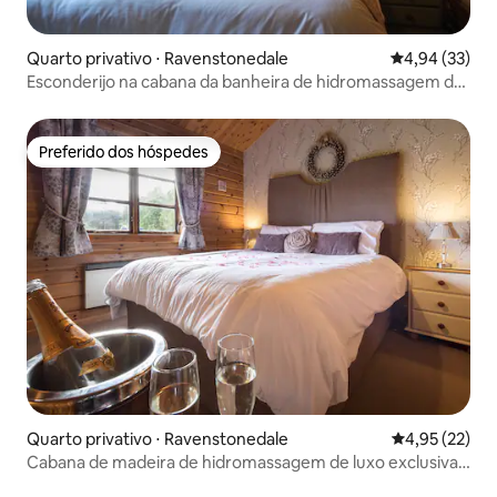
Quarto privativo ⋅ Ravenstonedale
4,94 de uma a
4,94 (33)
Esconderijo na cabana da banheira de hidromassagem de
luxo, alojamento em Curlew
Preferido dos hóspedes
Preferido dos hóspedes
Quarto privativo ⋅ Ravenstonedale
4,95 de uma a
4,95 (22)
Cabana de madeira de hidromassagem de luxo exclusiva,
chalé de natação