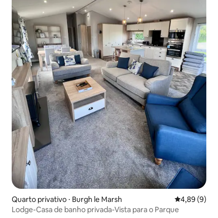
Quarto privativo ⋅ Burgh le Marsh
4,89 de uma 
4,89 (9)
Lodge-Casa de banho privada-Vista para o Parque