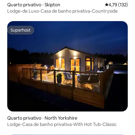
Quarto privativo ⋅ Skipton
4,79 de uma av
4,79 (132)
Lodge-de Luxo-Casa de banho privativa-Countryside
Superhost
Superhost
Quarto privativo ⋅ North Yorkshire
Lodge-Casa de banho privativa-With Hot Tub-Clássic