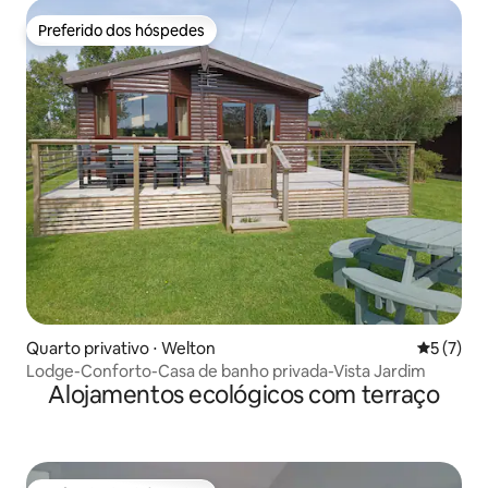
Preferido dos hóspedes
Preferido dos hóspedes
Quarto privativo ⋅ Welton
5 de uma 
5 (7)
Lodge-Conforto-Casa de banho privada-Vista Jardim
Alojamentos ecológicos com terraço