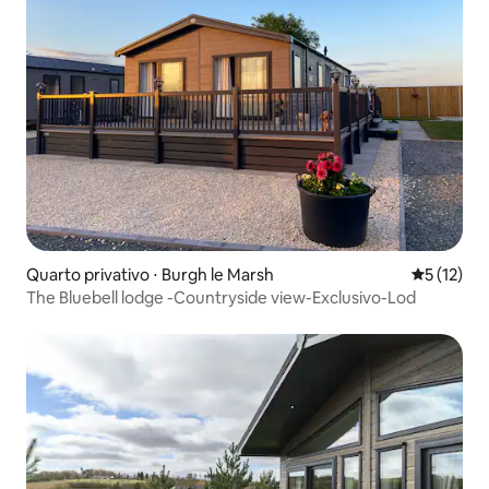
Quarto privativo ⋅ Burgh le Marsh
5 de uma a
5 (12)
The Bluebell lodge -Countryside view-Exclusivo-Lod