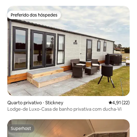
Preferido dos hóspedes
Preferido dos hóspedes
Quarto privativo ⋅ Stickney
4,91 de uma a
4,91 (22)
Lodge-de Luxo-Casa de banho privativa com ducha-Vi
Superhost
Superhost