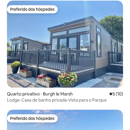
Preferido dos hóspedes
Preferido dos hóspedes
Quarto privativo ⋅ Burgh le Marsh
5 de uma a
5 (10)
Lodge-Casa de banho privada-Vista para o Parque
Preferido dos hóspedes
Preferido dos hóspedes