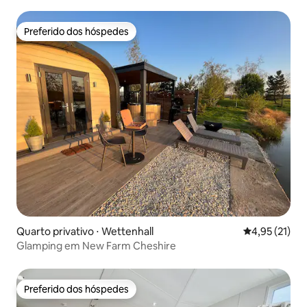
Preferido dos hóspedes
Preferido dos hóspedes
Quarto privativo ⋅ Wettenhall
4,95 de uma a
4,95 (21)
Glamping em New Farm Cheshire
Preferido dos hóspedes
Preferido dos hóspedes