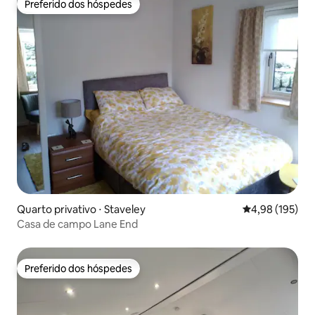
Preferido dos hóspedes
Preferido dos hóspedes
Quarto privativo ⋅ Staveley
4,98 de uma av
4,98 (195)
Casa de campo Lane End
Preferido dos hóspedes
Preferido dos hóspedes