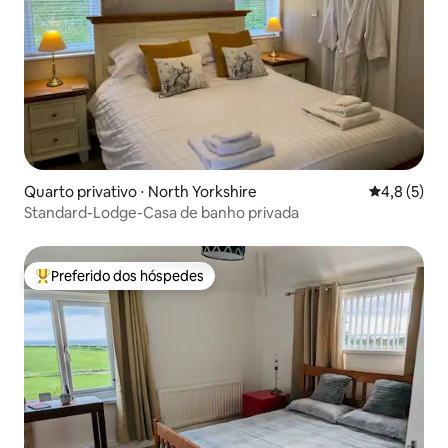
Quarto privativo ⋅ North Yorkshire
4,8 de uma 
4,8 (5)
Standard-Lodge-Casa de banho privada
Preferido dos hóspedes
Entre os melhores preferidos dos hóspedes