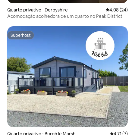
Quarto privativo ⋅ Derbyshire
4,08 de uma a
4,08 (24)
Acomodação acolhedora de um quarto no Peak District
Superhost
Superhost
Quarto privativo ⋅ Burgh le Marsh
4,71 de uma 
4,71 (7)