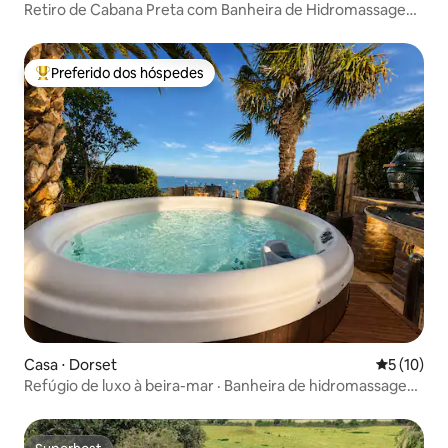
Retiro de Cabana Preta com Banheira de Hidromassagem
e Sauna
Preferido dos hóspedes
Entre os melhores preferidos dos hóspedes
Casa ⋅ Dorset
5 de uma a
5 (10)
Refúgio de luxo à beira-mar · Banheira de hidromassagem
· Acesso à praia