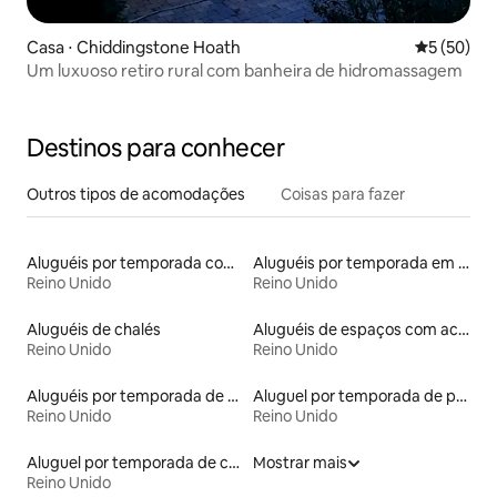
Casa ⋅ Chiddingstone Hoath
5 de uma a
5 (50)
Um luxuoso retiro rural com banheira de hidromassagem
Destinos para conhecer
Outros tipos de acomodações
Coisas para fazer
Aluguéis por temporada com banheira de hidromassagem
Aluguéis por temporada em albergue
Reino Unido
Reino Unido
Aluguéis de chalés
Aluguéis de espaços com acesso direto a pistas de esqui
Reino Unido
Reino Unido
Aluguéis por temporada de acomodações de luxo
Aluguel por temporada de prédios religiosos
Reino Unido
Reino Unido
Aluguel por temporada de cavernas
Mostrar mais
Reino Unido