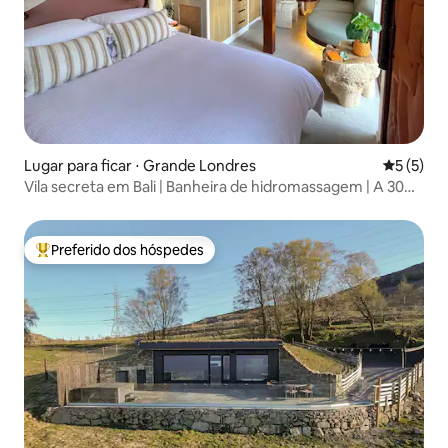
Lugar para ficar ⋅ Grande Londres
5 de uma 
5 (5)
Vila secreta em Bali | Banheira de hidromassagem | A 30
minutos de Londres
Preferido dos hóspedes
Entre os melhores preferidos dos hóspedes