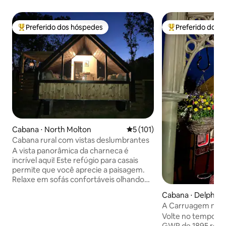
Preferido dos hóspedes
Preferido dos 
Entre os melhores preferidos dos hóspedes
Entre os melhore
Cabana ⋅ North Molton
5 de uma avaliação média de 
5 (101)
Cabana rural com vistas deslumbrantes
A vista panorâmica da charneca é
incrível aqui! Este refúgio para casais
permite que você aprecie a paisagem.
Relaxe em sofás confortáveis olhando
pela janela ou relaxe na banheira de
Cabana ⋅ Delph
hidromassagem com a fogueira. Você
A Carruagem na E
pode conhecer nossas alpacas. Praias
Volte no tempo c
excepcionais de North Devon a 40
GWR de 1895 rest