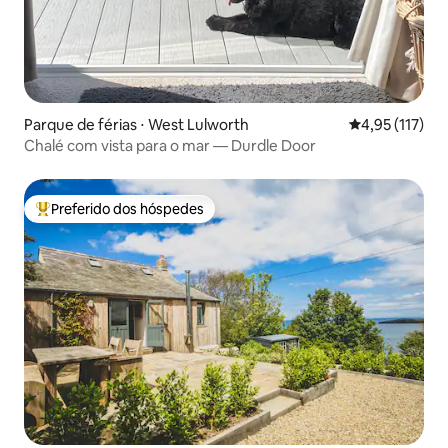
Parque de férias ⋅ West Lulworth
4,95 de uma av
4,95 (117)
Chalé com vista para o mar — Durdle Door
Preferido dos hóspedes
Entre os melhores preferidos dos hóspedes