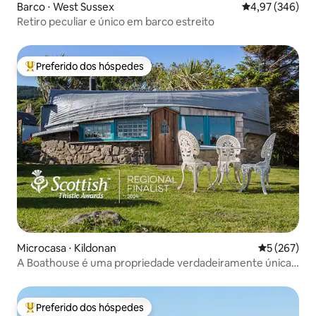
Barco ⋅ West Sussex
4,97 de uma ava
4,97 (346)
Retiro peculiar e único em barco estreito
Preferido dos hóspedes
Entre os melhores preferidos dos hóspedes
Microcasa ⋅ Kildonan
5 de uma av
5 (267)
A Boathouse é uma propriedade verdadeiramente única
e deslumbrante
Preferido dos hóspedes
Entre os melhores preferidos dos hóspedes