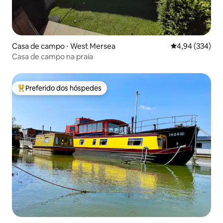
Casa de campo ⋅ West Mersea
4,94 de uma ava
4,94 (334)
Casa de campo na praia
Preferido dos hóspedes
Entre os melhores preferidos dos hóspedes