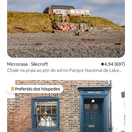
Microcasa ⋅ Silecroft
4,94 de uma ava
4,94 (697)
Chalé na praia ao pôr do sol no Parque Nacional de Lake
District
Preferido dos hóspedes
Entre os melhores preferidos dos hóspedes