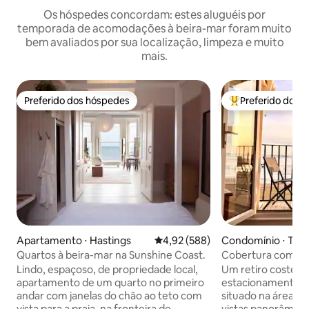
Os hóspedes concordam: estes aluguéis por
temporada de acomodações à beira-mar foram muito
bem avaliados por sua localização, limpeza e muito
mais.
Preferido dos hóspedes
Preferido dos 
Preferido dos hóspedes
Entre os melhore
Apartamento ⋅ Hastings
4,92 de uma avaliação média de 
4,92 (588)
Condomínio ⋅ Tho
Quartos à beira-mar na Sunshine Coast.
Cobertura com vist
estacionamento pr
Lindo, espaçoso, de propriedade local,
Um retiro costeir
apartamento de um quarto no primeiro
estacionamento pr
andar com janelas do chão ao teto com
situado na área d
vista para a praia, na fronteira de
vistas panorâmicas