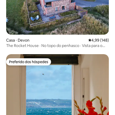
Casa ⋅ Devon
4,99 de uma av
4,99 (148)
The Rocket House · No topo do penhasco · Vista para o
mar
Preferido dos hóspedes
Preferido dos hóspedes