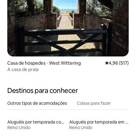
Casa de hóspedes ⋅ West Wittering
4,96 de uma av
4,96 (517)
A casa de praia
Destinos para conhecer
Outros tipos de acomodações
Coisas para fazer
Aluguéis por temporada com banheira de hidromassagem
Aluguéis por temporada em albergue
Reino Unido
Reino Unido