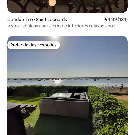
Condomínio ⋅ Saint Leonards
4,99 de uma av
4,99 (134)
Vistas fabulosas para o mar e interiores relaxantes e
deslumbrantes
Preferido dos hóspedes
Preferido dos hóspedes