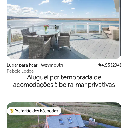
Lugar para ficar ⋅ Weymouth
4,95 de uma ava
4,95 (294)
Pebble Lodge
Aluguel por temporada de
acomodações à beira-mar privativas
Preferido dos hóspedes
Entre os melhores preferidos dos hóspedes