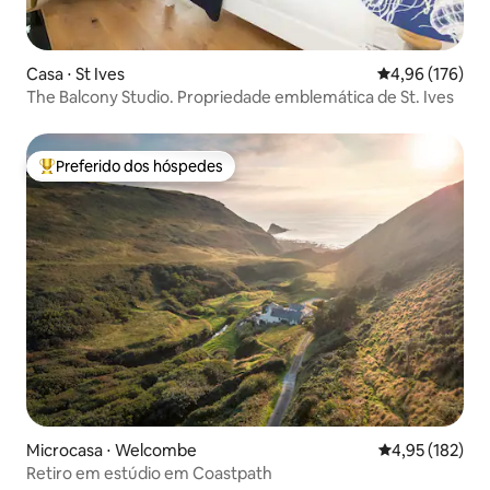
Casa ⋅ St Ives
4,96 de uma av
4,96 (176)
The Balcony Studio. Propriedade emblemática de St. Ives
Preferido dos hóspedes
Entre os melhores preferidos dos hóspedes
Microcasa ⋅ Welcombe
4,95 de uma av
4,95 (182)
Retiro em estúdio em Coastpath