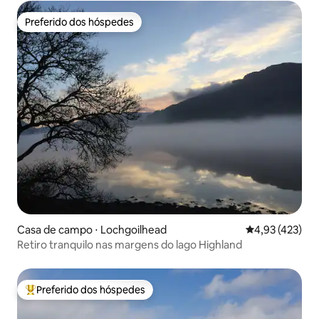
Preferido dos hóspedes
Preferido dos hóspedes
Casa de campo ⋅ Lochgoilhead
4,93 de uma av
4,93 (423)
Retiro tranquilo nas margens do lago Highland
Preferido dos hóspedes
Entre os melhores preferidos dos hóspedes