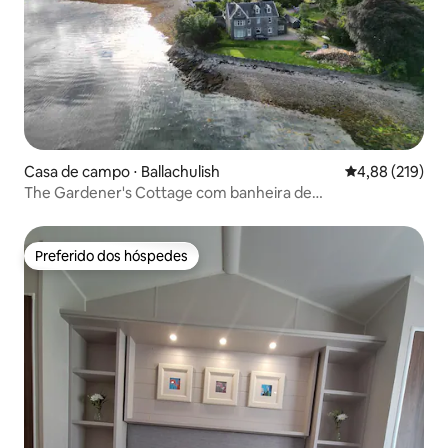
Casa de campo ⋅ Ballachulish
4,88 de uma av
4,88 (219)
The Gardener's Cottage com banheira de
hidromassagem a lenha
Preferido dos hóspedes
Preferido dos hóspedes