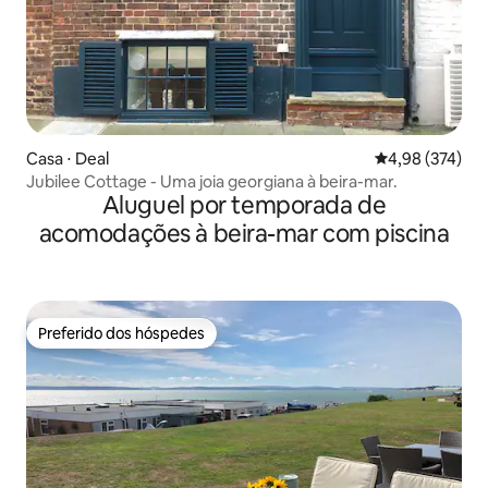
Casa ⋅ Deal
4,98 de uma av
4,98 (374)
Jubilee Cottage - Uma joia georgiana à beira-mar.
Aluguel por temporada de
acomodações à beira-mar com piscina
Preferido dos hóspedes
Preferido dos hóspedes