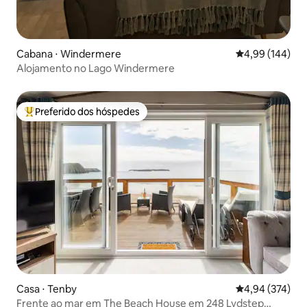
Cabana ⋅ Windermere
4,99 de uma av
4,99 (144)
Alojamento no Lago Windermere
Preferido dos hóspedes
Entre os melhores preferidos dos hóspedes
Casa ⋅ Tenby
4,94 de uma av
4,94 (374)
Frente ao mar em The Beach House em 248 Lydstep