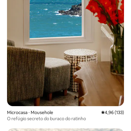
Microcasa ⋅ Mousehole
4,96 de uma av
4,96 (133)
O refúgio secreto do buraco do ratinho