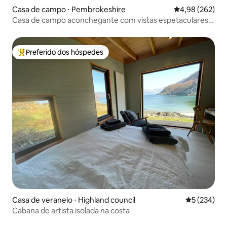
Casa de campo ⋅ Pembrokeshire
4,98 de uma ava
4,98 (262)
Casa de campo aconchegante com vistas espetaculares
para o mar
Preferido dos hóspedes
Entre os melhores preferidos dos hóspedes
Casa de veraneio ⋅ Highland council
5 de uma av
5 (234)
Cabana de artista isolada na costa