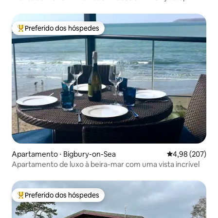
Haven
Preferido dos hóspedes
Entre os melhores preferidos dos hóspedes
Apartamento ⋅ Bigbury-on-Sea
4,98 de uma ava
4,98 (207)
Apartamento de luxo à beira-mar com uma vista incrível
Preferido dos hóspedes
Entre os melhores preferidos dos hóspedes