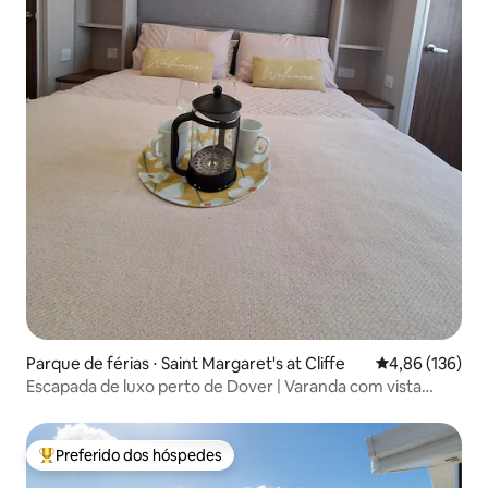
Parque de férias ⋅ Saint Margaret's at Cliffe
4,86 de uma av
4,86 (136)
Escapada de luxo perto de Dover | Varanda com vista
Acomoda 6 pessoas
Preferido dos hóspedes
Entre os melhores preferidos dos hóspedes