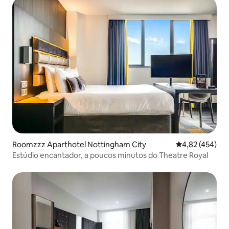
Roomzzz Aparthotel Nottingham City
4,82 de uma av
4,82 (454)
Estúdio encantador, a poucos minutos do Theatre Royal