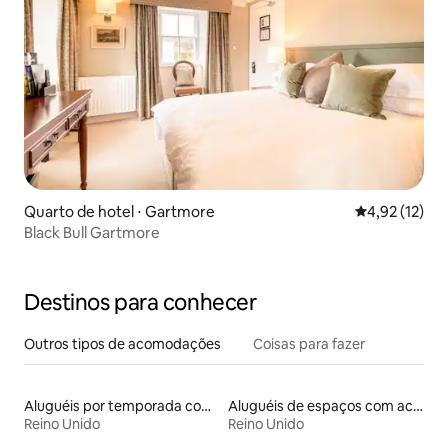
Quarto de hotel ⋅ Gartmore
4,92 de uma a
4,92 (12)
Black Bull Gartmore
Destinos para conhecer
Outros tipos de acomodações
Coisas para fazer
Aluguéis por temporada com banheira de hidromassagem
Aluguéis de espaços com acesso direto a pistas de esqui
Reino Unido
Reino Unido