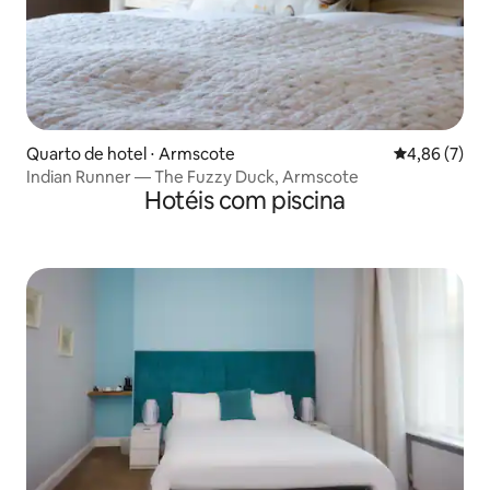
Quarto de hotel ⋅ Armscote
4,86 de uma 
4,86 (7)
Indian Runner — The Fuzzy Duck, Armscote
Hotéis com piscina