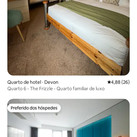
Quarto de hotel ⋅ Devon
4,88 de uma a
4,88 (26)
Quarto 6 - The Frizzle - Quarto familiar de luxo
Preferido dos hóspedes
Preferido dos hóspedes