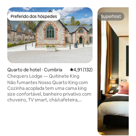
Preferido dos hóspedes
Superhost
Preferido dos hóspedes
Superhost
Quarto de hotel ⋅ Cumbria
4,91 de uma avaliação média de 
4,91 (132)
Chequers Lodge — Quitinete King
Não fumantes Nosso Quarto King com
Cozinha acoplada tem uma cama king
size confortável, banheiro privativo com
chuveiro, TV smart, chá/cafeteira,
frigobar, micro-ondas embutido, pia e
pequena área de bar para café da
manhã com 2 bancos de bar. As suítes
têm chuveiros, toalhas e produtos de
higiene pessoal complementares. O
quarto King com cozinha acoplada tem