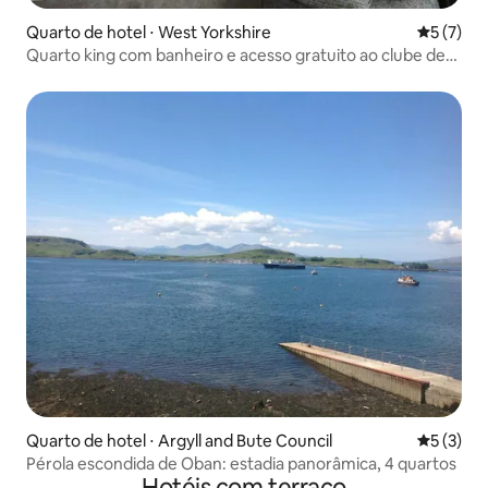
Quarto de hotel ⋅ West Yorkshire
5 de uma 
5 (7)
Quarto king com banheiro e acesso gratuito ao clube de
lazer
Quarto de hotel ⋅ Argyll and Bute Council
5 de uma 
5 (3)
Pérola escondida de Oban: estadia panorâmica, 4 quartos
Hotéis com terraço