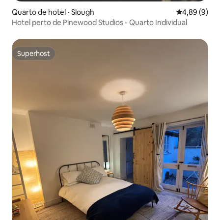
Quarto de hotel ⋅ Slough
4,89 de uma 
4,89 (9)
Hotel perto de Pinewood Studios - Quarto Individual
Superhost
Superhost