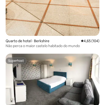
Quarto de hotel ⋅ Berkshire
4,65 de uma av
4,65 (104)
Não perca o maior castelo habitado do mundo
Superhost
Superhost