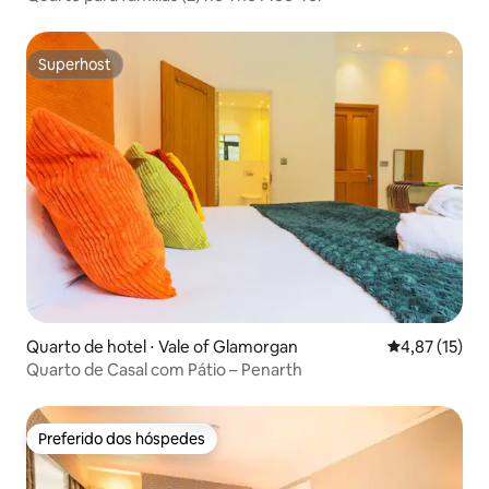
Superhost
Superhost
Quarto de hotel ⋅ Vale of Glamorgan
4,87 de uma a
4,87 (15)
Quarto de Casal com Pátio – Penarth
Preferido dos hóspedes
Preferido dos hóspedes