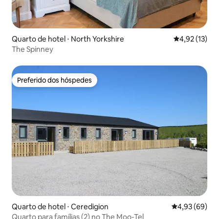
Quarto de hotel ⋅ North Yorkshire
4,92 de uma a
4,92 (13)
The Spinney
Preferido dos hóspedes
Preferido dos hóspedes
Quarto de hotel ⋅ Ceredigion
4,93 de uma a
4,93 (69)
Quarto para famílias (2) no The Moo-Tel