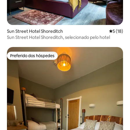
Sun Street Hotel Shoreditch
5 de uma a
5 (18)
Sun Street Hotel Shoreditch, selecionado pelo hotel
Preferido dos hóspedes
Preferido dos hóspedes