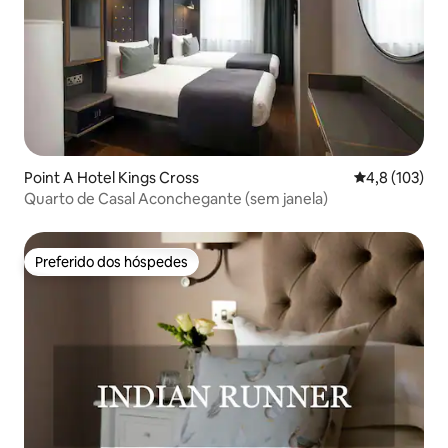
Point A Hotel Kings Cross
4,8 de uma av
4,8 (103)
Quarto de Casal Aconchegante (sem janela)
Preferido dos hóspedes
Preferido dos hóspedes