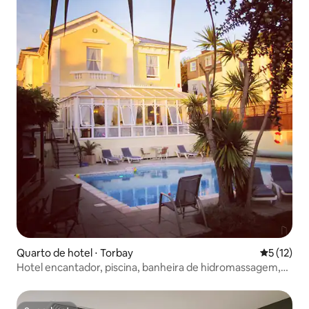
Quarto de hotel ⋅ Torbay
5 de uma a
5 (12)
Hotel encantador, piscina, banheira de hidromassagem,
jardins