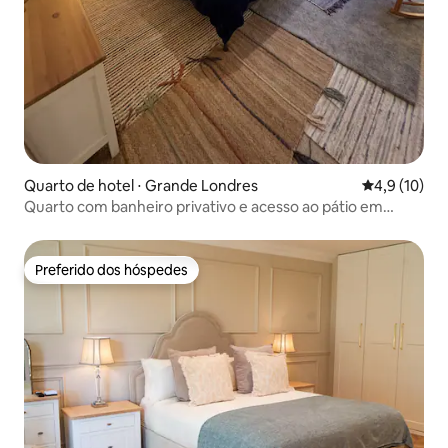
Quarto de hotel ⋅ Grande Londres
4,9 de uma a
4,9 (10)
Quarto com banheiro privativo e acesso ao pátio em
Camden Town
Preferido dos hóspedes
Preferido dos hóspedes