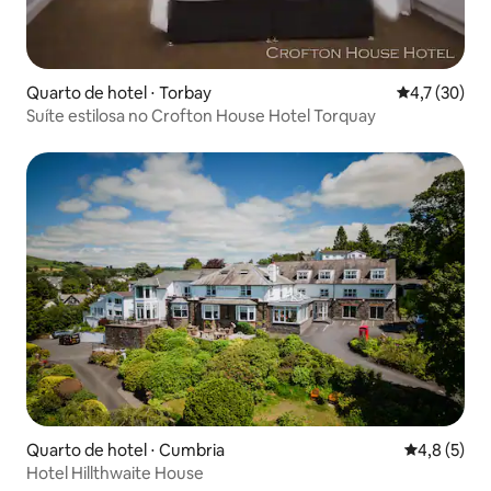
Quarto de hotel ⋅ Torbay
4,7 de uma a
4,7 (30)
Suíte estilosa no Crofton House Hotel Torquay
Quarto de hotel ⋅ Cumbria
4,8 de uma 
4,8 (5)
Hotel Hillthwaite House