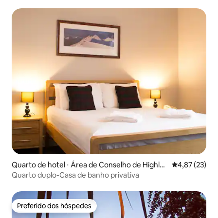
Quarto de hotel ⋅ Área de Conselho de Highlan
4,87 de uma a
4,87 (23)
d
Quarto duplo-Casa de banho privativa
Preferido dos hóspedes
Preferido dos hóspedes