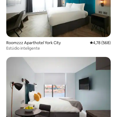
Roomzzz Aparthotel York City
4,78 de uma av
4,78 (568)
Estúdio inteligente