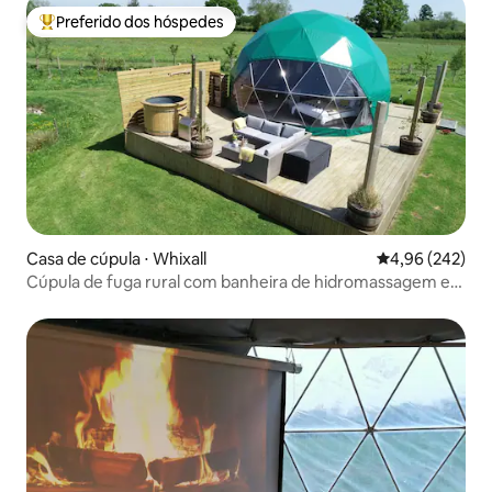
Preferido dos hóspedes
Entre os melhores preferidos dos hóspedes
Casa de cúpula ⋅ Whixall
4,96 de uma ava
4,96 (242)
Cúpula de fuga rural com banheira de hidromassagem em
Whixall