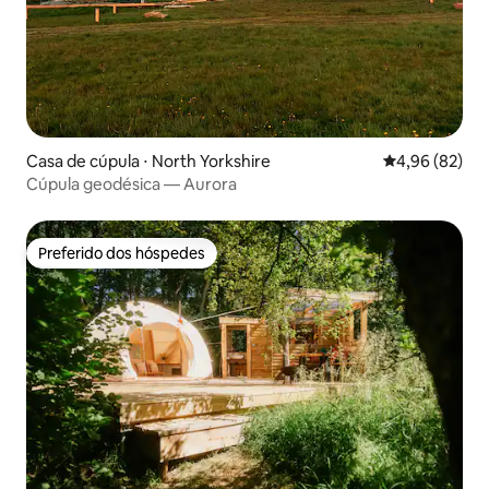
Casa de cúpula ⋅ North Yorkshire
4,96 de uma a
4,96 (82)
Cúpula geodésica — Aurora
Preferido dos hóspedes
Preferido dos hóspedes