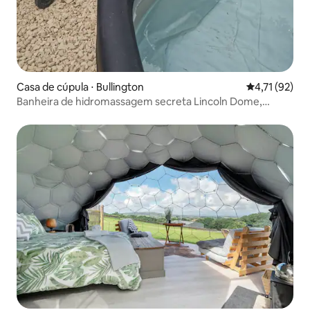
Casa de cúpula ⋅ Bullington
4,71 de uma a
4,71 (92)
Banheira de hidromassagem secreta Lincoln Dome,
fogueira, projetor