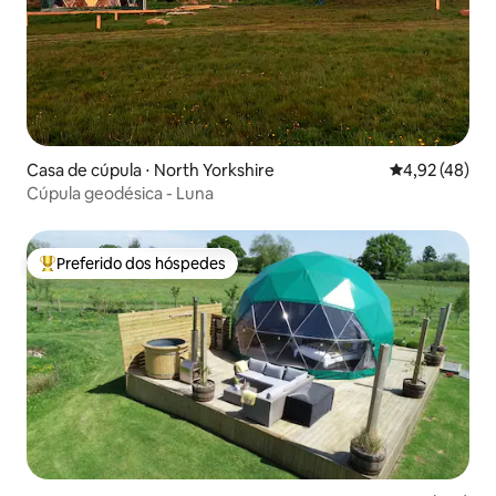
Casa de cúpula ⋅ North Yorkshire
4,92 de uma a
4,92 (48)
Cúpula geodésica - Luna
Preferido dos hóspedes
Entre os melhores preferidos dos hóspedes