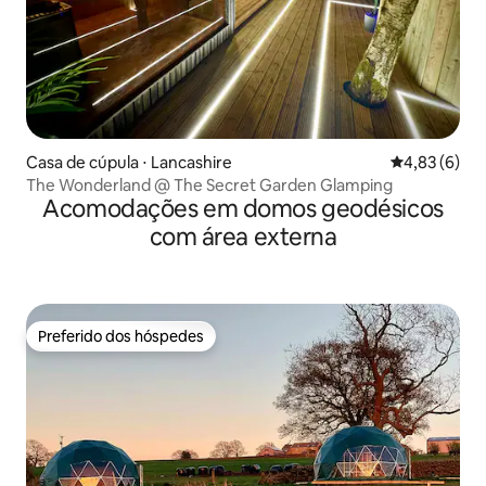
Casa de cúpula ⋅ Lancashire
4,83 de uma 
4,83 (6)
The Wonderland @ The Secret Garden Glamping
Acomodações em domos geodésicos
com área externa
Preferido dos hóspedes
Preferido dos hóspedes