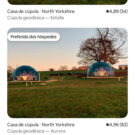
Casa de cúpula ⋅ North Yorkshire
4,89 de uma a
4,89 (54)
Cúpula geodésica — Estella
Preferido dos hóspedes
Preferido dos hóspedes
Casa de cúpula ⋅ North Yorkshire
4,96 de uma a
4,96 (82)
Cúpula geodésica — Aurora