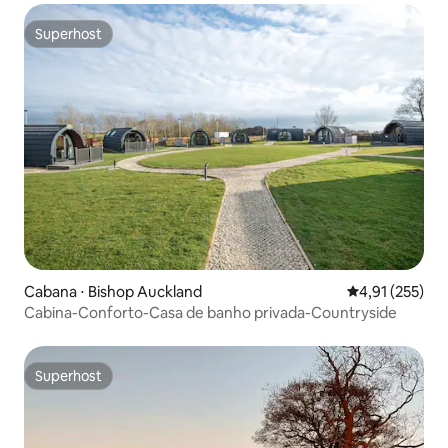
Superhost
Superhost
Cabana ⋅ Bishop Auckland
4,91 de uma av
4,91 (255)
Cabina-Conforto-Casa de banho privada-Countryside
Superhost
Superhost