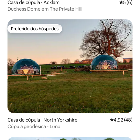
Casa de cúpula ⋅ Acklam
5 de uma 
5 (6)
Duchess Dome em The Private Hill
Preferido dos hóspedes
Preferido dos hóspedes
Casa de cúpula ⋅ North Yorkshire
4,92 de uma a
4,92 (48)
Cúpula geodésica - Luna