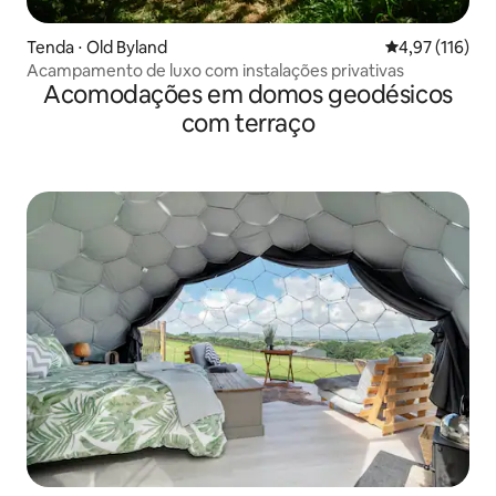
Tenda ⋅ Old Byland
4,97 de uma av
4,97 (116)
Acampamento de luxo com instalações privativas
Acomodações em domos geodésicos
com terraço