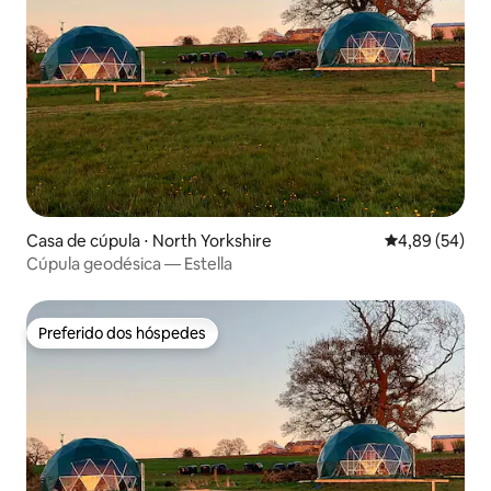
Casa de cúpula ⋅ North Yorkshire
4,89 de uma a
4,89 (54)
Cúpula geodésica — Estella
Preferido dos hóspedes
Preferido dos hóspedes