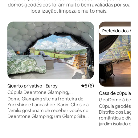
domos geodésicos foram muito bem avaliadas por sua
localização, limpeza e muito mais.
Preferido dos hó
Preferido dos hó
Quarto privativo ⋅ Earby
5 de uma avaliação média d
5 (6)
Cúpula Deerstone Glamping,
Casa de cúpula ⋅ 
Ingleborough, banheira de
Dome Glamping site na fronteira de
GeoDome à beira d
hidromassagem
Yorkshire e Lancashire. Karin, Chris e a
Cúpula geodésica
família gostariam de receber vocês no
Distrito dos Lagos Ótima estadia
Deerstone Glamping; um Glamp Site
romântica e diver
intimista e familiar. Situado em nosso
jardim isolado co
campo de mais de 80 acres, com vista
privativa para abr
para apenas alguns dos locais icônicos
Aconchegante, ac