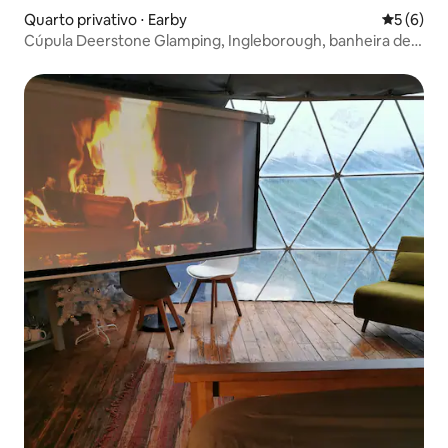
Quarto privativo ⋅ Earby
5 de uma 
5 (6)
Cúpula Deerstone Glamping, Ingleborough, banheira de
hidromassagem