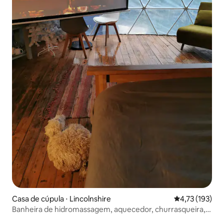
Casa de cúpula ⋅ Lincolnshire
4,73 de uma av
4,73 (193)
Banheira de hidromassagem, aquecedor, churrasqueira,
projetor, lareira