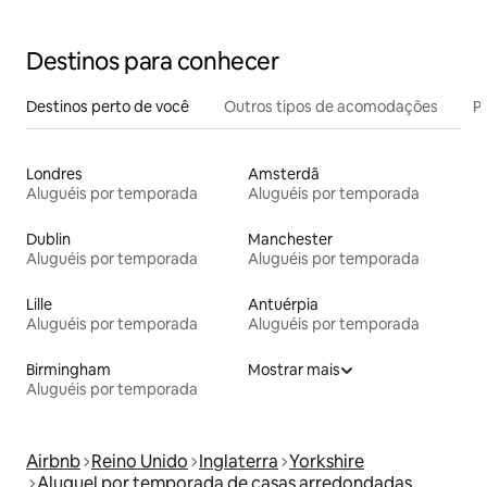
Destinos para conhecer
Destinos perto de você
Outros tipos de acomodações
Pr
Londres
Amsterdã
Aluguéis por temporada
Aluguéis por temporada
Dublin
Manchester
Aluguéis por temporada
Aluguéis por temporada
Lille
Antuérpia
Aluguéis por temporada
Aluguéis por temporada
Birmingham
Mostrar mais
Aluguéis por temporada
Airbnb
Reino Unido
Inglaterra
Yorkshire
Aluguel por temporada de casas arredondadas