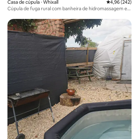
Casa de cúpula ⋅ Whixall
4,96 de uma ava
4,96 (242)
Cúpula de fuga rural com banheira de hidromassagem em
Whixall