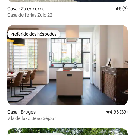
Casa ⋅ Zuienkerke
5 de uma 
5 (3)
Casa de férias Zuid 22
Preferido dos hóspedes
Preferido dos hóspedes
Casa ⋅ Bruges
4,95 de uma a
4,95 (39)
Vila de luxo Beau Séjour