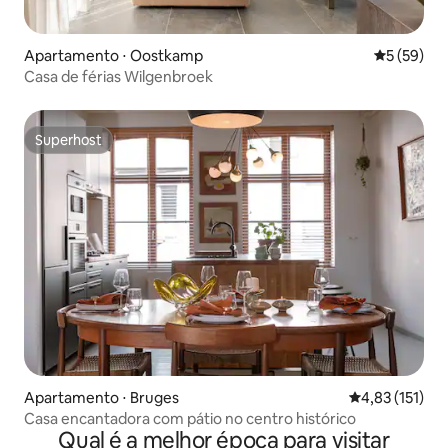
Apartamento ⋅ Oostkamp
5 de uma a
5 (59)
Casa de férias Wilgenbroek
Superhost
Superhost
Apartamento ⋅ Bruges
4,83 de uma av
4,83 (151)
Casa encantadora com pátio no centro histórico
Qual é a melhor época para visitar