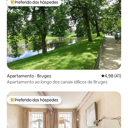
Preferido dos hóspedes
Entre os melhores preferidos dos hóspedes
Apartamento ⋅ Bruges
4,98 de uma a
4,98 (41)
Apartamento ao longo dos canais idílicos de Bruges
Preferido dos hóspedes
Entre os melhores preferidos dos hóspedes