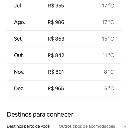
Jul.
R$ 955
17 °C
Ago.
R$ 986
17 °C
Set.
R$ 863
15 °C
Out.
R$ 842
11 °C
Nov.
R$ 801
8 °C
Dez.
R$ 965
5 °C
Destinos para conhecer
Destinos perto de você
Outros tipos de acomodações
Pr