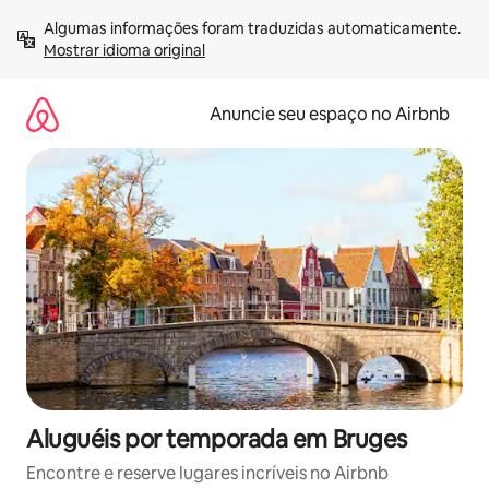
Pular
Algumas informações foram traduzidas automaticamente. 
para
Mostrar idioma original
o
conteúdo
Anuncie seu espaço no Airbnb
Aluguéis por temporada em Bruges
Encontre e reserve lugares incríveis no Airbnb