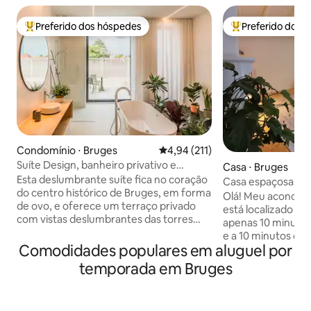
Preferido dos hóspedes
Preferido dos 
Entre os melhores preferidos dos hóspedes
Entre os melhore
Condomínio ⋅ Bruges
4,94 de uma avaliação média de 
4,94 (211)
Suíte Design, banheiro privativo e
Casa ⋅ Bruges
terraço em Bruges
Esta deslumbrante suíte fica no coração
Casa espaçosa e t
do centro histórico de Bruges, em forma
em um local perfei
Olá! Meu aconche
de ovo, e oferece um terraço privado
está localizado em 
com vistas deslumbrantes das torres
apenas 10 minutos 
icônicas da cidade. Dentro, você
e a 10 minutos da
encontrará uma luxuosa cama king-size,
Comodidades populares em aluguel por
um verdadeiro bai
um banheiro moderno, geladeira e
bares, restaurantes
temporada em Bruges
máquina de café espresso JURA.
porta e ao lado d
Projetado como um refúgio sereno, ele
bonitos de Bruges. Você vai desfrutar 
convida você a relaxar e recarregar as
um quarto espaço