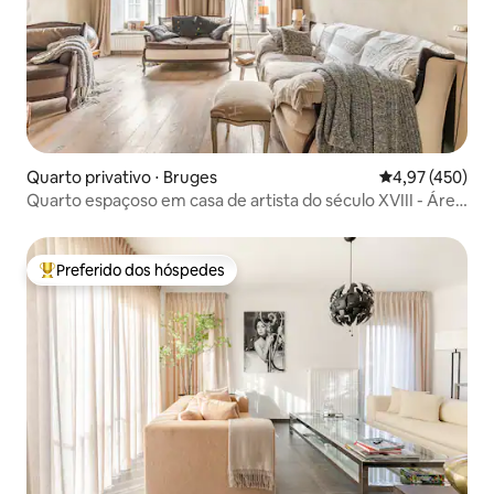
Quarto privativo ⋅ Bruges
4,97 de uma av
4,97 (450)
Quarto espaçoso em casa de artista do século XVIII - Área
histórica
Preferido dos hóspedes
Entre os melhores preferidos dos hóspedes