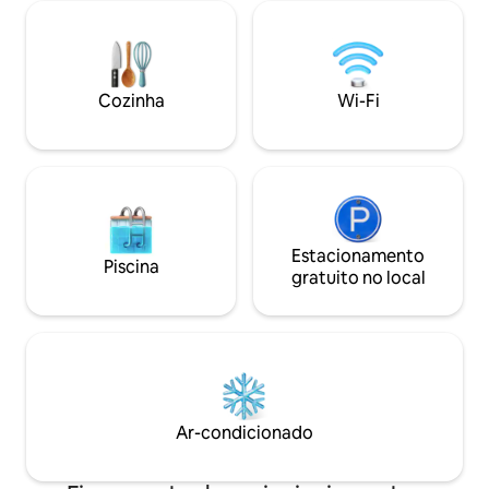
energias. O café da manhã não está
sala de leitura, ba
incluído, mas há muitas lojas, cafés e
com cozinha, mesa
restaurantes nas proximidades.
pequeno pátio ext
Estacionamento limitado (€ 15/noite)
precisa para uma e
está disponível nas proximidades, sujeito
bela Bruges! Espero receber você em
Cozinha
Wi-Fi
a disponibilidade e por ordem de
breve!
chegada,
Estacionamento
Piscina
gratuito no local
Ar-condicionado