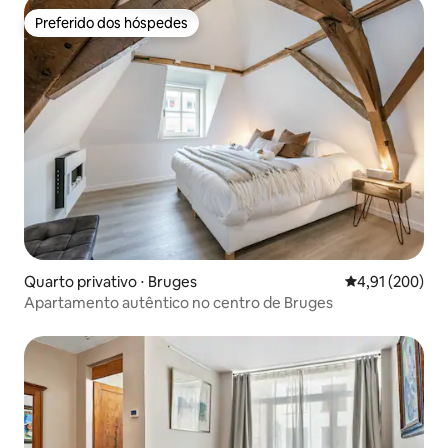
Preferido dos hóspedes
Preferido dos hóspedes
Quarto privativo ⋅ Bruges
4,91 de uma av
4,91 (200)
Apartamento autêntico no centro de Bruges