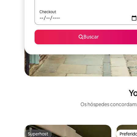
Checkout
Buscar
Yo
Os hóspedes concordam: e
Superhost
Preferid
Superhost
Preferid