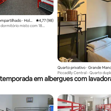
média de 5, 73 avaliações
mpartilhado ⋅ Holga
4,77 de uma avaliação média de 5, 98 avalia
4,77 (98)
dormitório misto com 18
anheiro privativo
Quarto privativo ⋅ Grande Man
Piccadilly Central - Quarto dup
 temporada em albergues com lavador
banheiro privativo