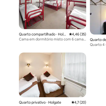
Quarto compartilhado ⋅ Holg
4,46 de uma avaliação 
4,46 (35)
ate
Cama em dormitório misto com 6 camas
Quarto de
com banheiro privativo
Hull
Quarto 4 
Quarto privativo ⋅ Holgate
4,7 de uma avaliação 
4,7 (20)