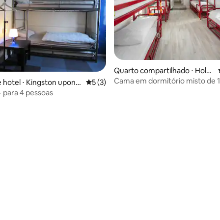
Quarto compartilhado ⋅ Holg
média de 5, 35 avaliações
ate
Cama em dormitório misto de 
 hotel ⋅ Kingston upon
5 de uma avaliação média de 5, 3 avalia
5 (3)
com banheiro privativo
- para 4 pessoas
média de 5, 20 avaliações