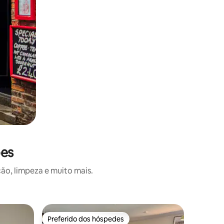
ões
ão, limpeza e muito mais.
Quarto c
Preferido dos hóspedes
Preferido dos hóspedes