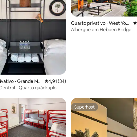
Quarto privativo ⋅ West York
4
shire
Albergue em Hebden Bridge
ivativo ⋅ Grande Ma
4,91 de uma avaliação média de 5, 34 avalia
4,91 (34)
y Central - Quarto quádruplo
iro privativo
Superhost
Superhost