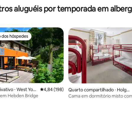
ros aluguéis por temporada em alber
o dos hóspedes
o dos hóspedes
ivativo ⋅ West York
4,84 de uma avaliação média de 5, 198 avalia
4,84 (198)
Quarto compartilhado ⋅ Holga
te
 em Hebden Bridge
Cama em dormitório misto co
e banheiro privativo