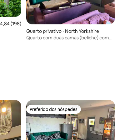
,84 de uma avaliação média de 5, 198 avaliações
4,84 (198)
Quarto privativo ⋅ North Yorkshire
Quarto com duas camas (beliche) com
banheiro no Hostel em Hawes
ções
Preferido dos hóspedes
Preferido dos hóspedes