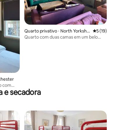
ções
Quarto privativo ⋅ North Yorkshir
5 de uma avaliação
5 (19)
e
Quarto com duas camas em um belo
albergue em Hawes
chester
lo com
a e secadora