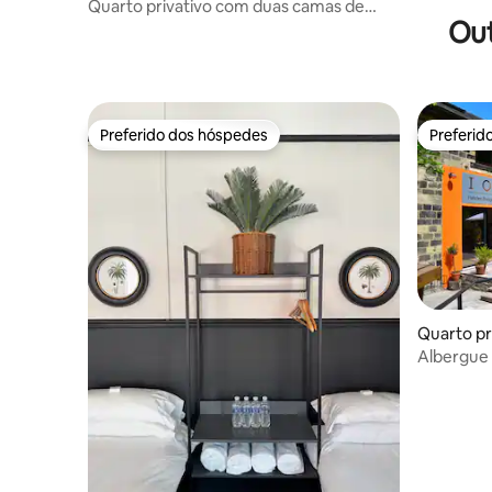
Quarto privativo com duas camas de
Out
solteiro e banheiro privativo
Preferido dos hóspedes
Preferid
Preferido dos hóspedes
Preferid
Quarto pr
shire
Albergue