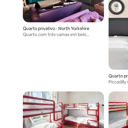
Quarto privativo ⋅ North Yorkshire
Quarto com três camas em belo
albergue em Hawes.
Quarto pr
nchester
Piccadill
com banhe