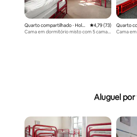
Quarto compartilhado ⋅ Holga
4,79 de uma avaliação 
4,79 (73)
Quarto co
te
te
Cama em dormitório misto com 5 camas
Cama em 
com banheiro privativo
camas e b
Aluguel por