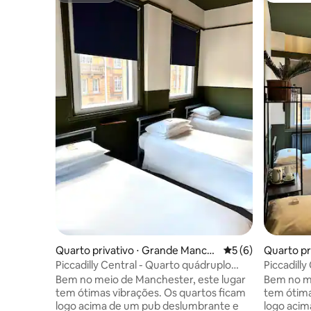
Quarto privativo ⋅ Grande Manch
5 de uma avaliação
5 (6)
Quarto pr
ester
nchester
Piccadilly Central - Quarto quádruplo
Piccadilly
com banheiro privativo
banheiro 
Bem no meio de Manchester, este lugar
Bem no me
tem ótimas vibrações. Os quartos ficam
tem ótima
logo acima de um pub deslumbrante e
logo aci