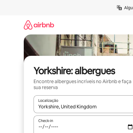
Pular
Algu
para
o
conteúdo
Yorkshire: albergues
Encontre albergues incríveis no Airbnb e faça
sua reserva
Localização
Quando os resultados estiverem disponíveis, expl
Check-in