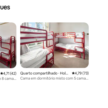
gues
ções
Quarto compartilhado ⋅ Holga
4,79 de uma avaliação
4,79 (73)
4,71 de uma avaliação média de 5, 42 avaliações
4,71 (42)
te
Cama em dormitório misto com 5 camas
m 8 camas
com banheiro privativo