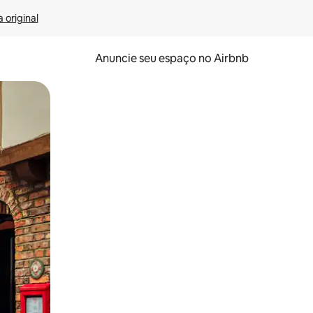
 original
Anuncie seu espaço no Airbnb
 deslizando o dedo na tela.