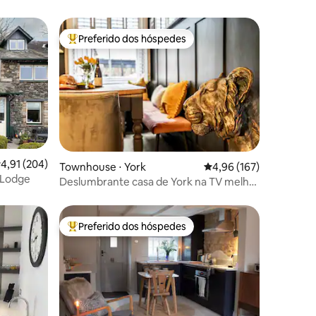
Preferido dos hóspedes
os hóspedes
Entre os melhores preferidos dos hóspedes
,91 de uma avaliação média de 5, 204 avaliações
4,91 (204)
ções
Townhouse ⋅ York
4,96 de uma avaliação 
4,96 (167)
 Lodge
Deslumbrante casa de York na TV melhor
casa de férias
Preferido dos hóspedes
os hóspedes
Entre os melhores preferidos dos hóspedes