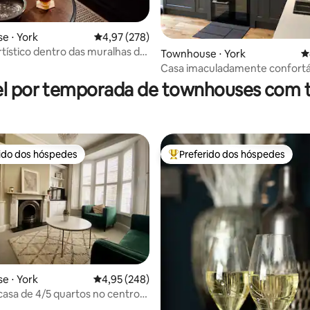
édia de 5, 167 avaliações
e ⋅ York
4,97 de uma avaliação média de 5, 278 avalia
4,97 (278)
rtístico dentro das muralhas da
Townhouse ⋅ York
4
 York
Casa imaculadamente confortá
centro de York.
l por temporada de townhouses com 
rido dos hóspedes
Preferido dos hóspedes
 melhores preferidos dos hóspedes
Entre os melhores preferidos d
e ⋅ York
4,95 de uma avaliação média de 5, 248 avalia
4,95 (248)
casa de 4/5 quartos no centro
édia de 5, 167 avaliações