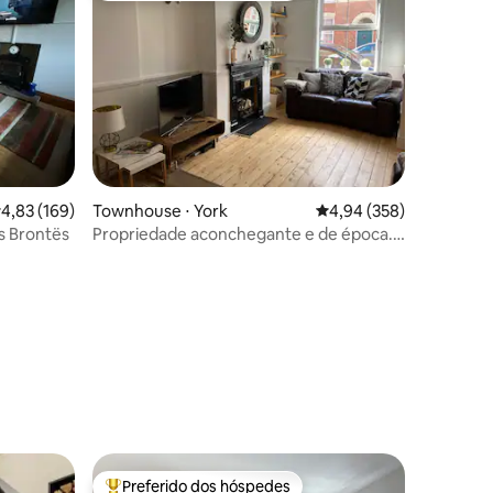
,83 de uma avaliação média de 5, 169 avaliações
4,83 (169)
Townhouse ⋅ York
4,94 de uma avaliação m
4,94 (358)
as Brontës
Propriedade aconchegante e de época.
Localização na cidade. Estacionamento.
ções
Preferido dos hóspedes