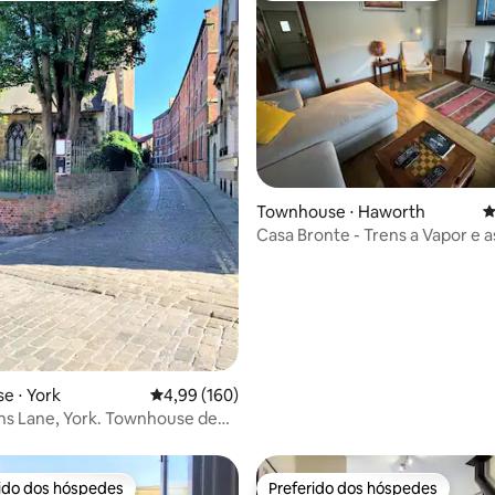
édia de 5, 102 avaliações
Townhouse ⋅ Haworth
4
Casa Bronte - Trens a Vapor e 
e ⋅ York
4,99 de uma avaliação média de 5, 160 avalia
4,99 (160)
ne, York. Townhouse de
poca
rido dos hóspedes
Preferido dos hóspedes