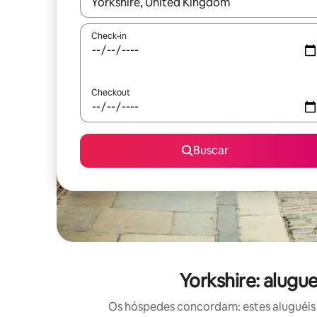
Quando os resultados estiverem disponíveis, expl
Check-in
Checkout
Buscar
Yorkshire: alug
Os hóspedes concordam: estes aluguéis 