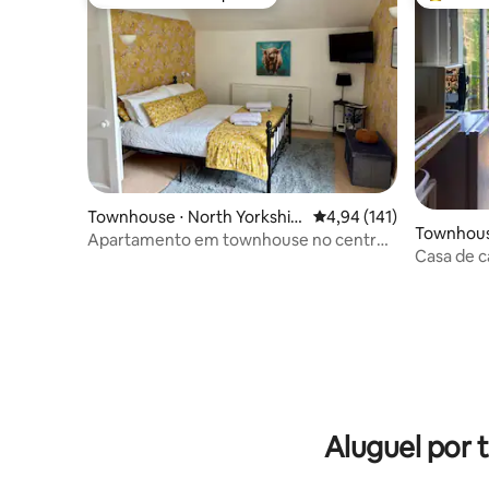
Preferido dos hóspedes
Entre os
Townhouse ⋅ North Yorkshir
4,94 de uma avaliação m
4,94 (141)
Townhouse
e
Apartamento em townhouse no centro
Casa de c
de Whitby
Aluguel por