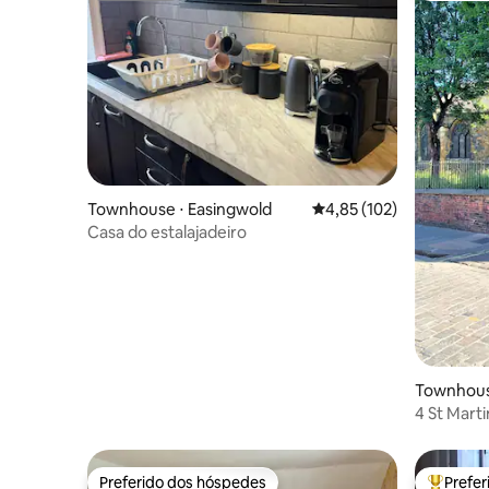
Townhouse ⋅ Easingwold
4,85 de uma avaliação m
4,85 (102)
Casa do estalajadeiro
Townhous
4 St Martins La
luxo de é
Preferido dos hóspedes
Prefe