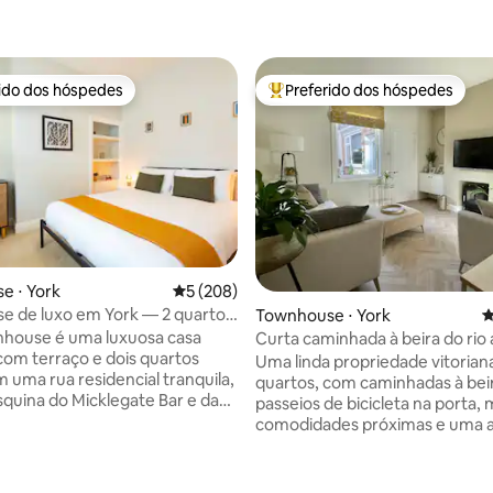
rido dos hóspedes
Preferido dos hóspedes
 melhores preferidos dos hóspedes
Entre os melhores preferidos d
e ⋅ York
5 de uma avaliação média de 5, 208 avalia
5 (208)
e de luxo em York — 2 quartos
Townhouse ⋅ York
4
namento privativo
nhouse é uma luxuosa casa
Curta caminhada à beira do rio 
 com terraço e dois quartos
centro de York
Uma linda propriedade vitorian
m uma rua residencial tranquila,
quartos, com caminhadas à beir
quina do Micklegate Bar e das
passeios de bicicleta na porta, 
uralhas da cidade de York.
comodidades próximas e uma 
do um espaçoso espaço de
caminhada de 15 a 20 minutos p
antar em plano aberto, uma
até o centro de York. Minha ca
zinha separada e uma área
acomodações luminosas, mode