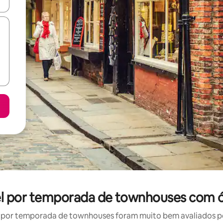
ore-os usando as seta para cima e para baixo do teclado ou tocando e
uel por temporada de townhouses com ó
por temporada de townhouses foram muito bem avaliados por