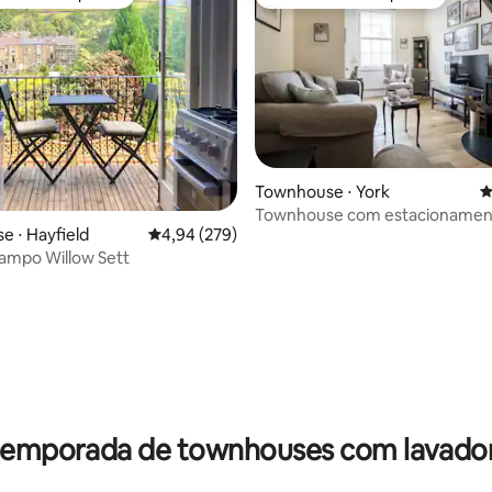
 melhores preferidos dos hóspedes
Preferido dos hóspedes
Townhouse ⋅ York
4
Townhouse com estacionamen
édia de 5, 141 avaliações
 ⋅ Hayfield
4,94 de uma avaliação média de 5, 279 avalia
4,94 (279)
cinema no centro de York para
ampo Willow Sett
 temporada de townhouses com lavador