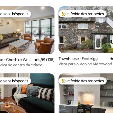
rido dos hóspedes
Preferido dos hóspedes
 melhores preferidos dos hóspedes
Entre os melhores preferidos d
Townhouse ⋅ Ecclerigg
4
édia de 5, 249 avaliações
e ⋅ Cheshire West
4,99 de uma avaliação média de 5, 138 avalia
4,99 (138)
Vista para o lago no Merewood
ter
órica no centro da cidade
rido dos hóspedes
Preferido dos hóspedes
 melhores preferidos dos hóspedes
Entre os melhores preferidos d