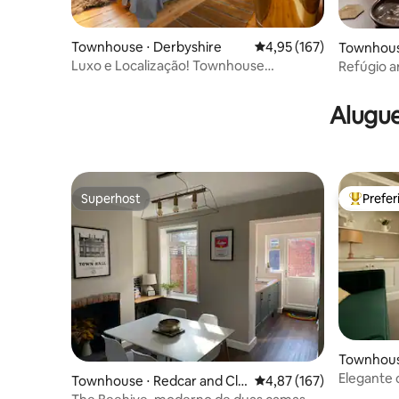
Townhouse ⋅ Derbyshire
4,95 de uma avaliação m
4,95 (167)
Townhous
Luxo e Localização! Townhouse
Refúgio a
georgiana em Bakewell
cidade de
Alugue
Superhost
Prefe
Superhost
Entre os
Townhous
Elegante 
Townhouse ⋅ Redcar and Cle
4,87 de uma avaliação m
4,87 (167)
de York
veland