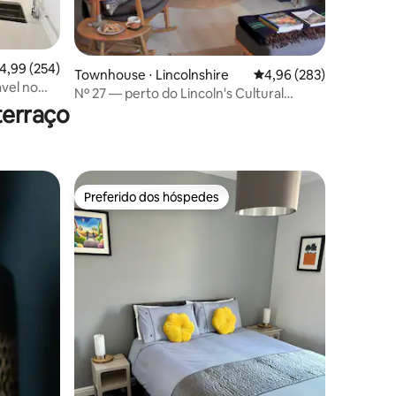
ções
,99 de uma avaliação média de 5, 254 avaliações
4,99 (254)
Townhouse ⋅ Lincolnshire
4,96 de uma avaliação m
4,96 (283)
vel no
Nº 27 — perto do Lincoln's Cultural
terraço
Quarter
Preferido dos hóspedes
os hóspedes
Preferido dos hóspedes
ções