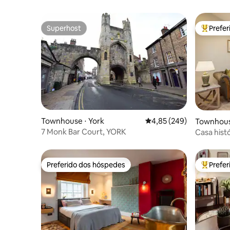
Superhost
Prefe
Superhost
Entre os
Townhouse ⋅ York
4,85 de uma avaliação m
4,85 (249)
Townhous
and Ches
7 Monk Bar Court, YORK
Casa hist
Preferido dos hóspedes
Prefe
Preferido dos hóspedes
Entre os