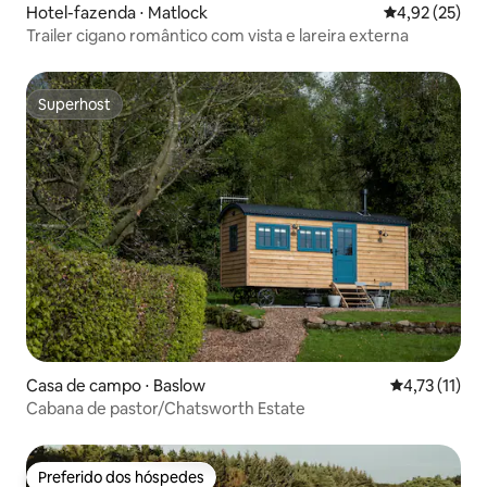
Hotel-fazenda ⋅ Matlock
4,92 de uma a
4,92 (25)
Trailer cigano romântico com vista e lareira externa
Superhost
Superhost
Casa de campo ⋅ Baslow
4,73 de uma a
4,73 (11)
Cabana de pastor/Chatsworth Estate
Preferido dos hóspedes
Preferido dos hóspedes