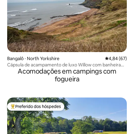
Bangalô ⋅ North Yorkshire
4,84 de uma a
4,84 (67)
Cápsula de acampamento de luxo Willow com banheira
Acomodações em campings com
de hidromassagem
fogueira
Preferido dos hóspedes
Entre os melhores preferidos dos hóspedes