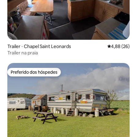
Trailer ⋅ Chapel Saint Leonards
4,88 de uma a
4,88 (26)
Trailer na praia
Preferido dos hóspedes
Preferido dos hóspedes