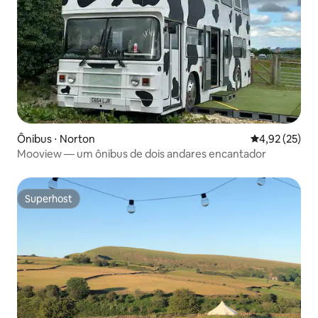
Ônibus ⋅ Norton
4,92 de uma a
4,92 (25)
Mooview — um ônibus de dois andares encantador
Superhost
Superhost