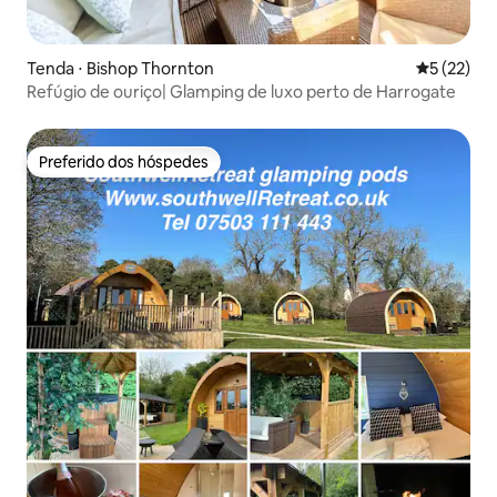
Tenda ⋅ Bishop Thornton
5 de uma a
5 (22)
Refúgio de ouriço| Glamping de luxo perto de Harrogate
Preferido dos hóspedes
Preferido dos hóspedes