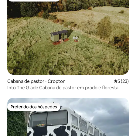
Cabana de pastor ⋅ Cropton
5 de uma a
5 (23)
Into The Glade Cabana de pastor em prado e floresta
Preferido dos hóspedes
Preferido dos hóspedes