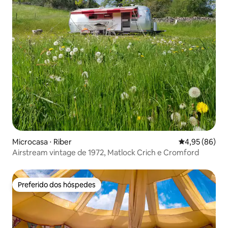
Microcasa ⋅ Riber
4,95 de uma a
4,95 (86)
Airstream vintage de 1972, Matlock Crich e Cromford
Preferido dos hóspedes
Preferido dos hóspedes