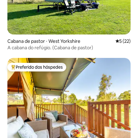
Cabana de pastor ⋅ West Yorkshire
5 de uma a
5 (22)
A cabana do refúgio. (Cabana de pastor)
Preferido dos hóspedes
Entre os melhores preferidos dos hóspedes