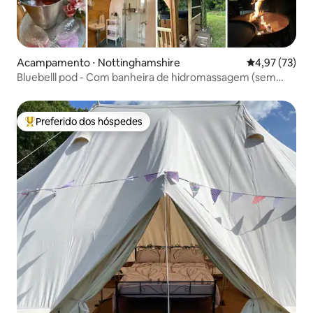
Acampamento ⋅ Nottinghamshire
4,97 de uma a
4,97 (73)
Bluebelll pod - Com banheira de hidromassagem (sem
animais de estimação)
Preferido dos hóspedes
Entre os melhores preferidos dos hóspedes