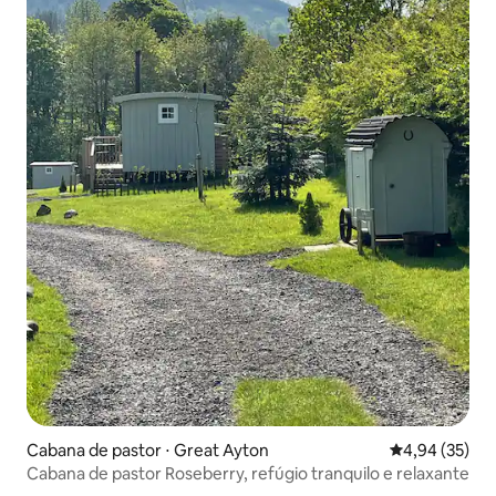
Cabana de pastor ⋅ Great Ayton
4,94 de uma a
4,94 (35)
Cabana de pastor Roseberry, refúgio tranquilo e relaxante