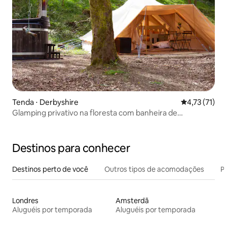
Tenda ⋅ Derbyshire
4,73 de uma a
4,73 (71)
Glamping privativo na floresta com banheira de
hidromassagem a lenha
Destinos para conhecer
Destinos perto de você
Outros tipos de acomodações
Pr
Londres
Amsterdã
Aluguéis por temporada
Aluguéis por temporada