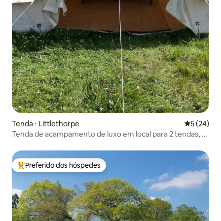
Tenda ⋅ Littlethorpe
5 de uma a
5 (24)
Tenda de acampamento de luxo em local para 2 tendas, a
2 km de Ripon.
Preferido dos hóspedes
Entre os melhores preferidos dos hóspedes