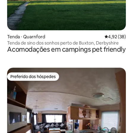
Tenda ⋅ Quarnford
4,92 de uma a
4,92 (38)
Tenda de sino dos sonhos perto de Buxton, Derbyshire
Acomodações em campings pet friendly
Preferido dos hóspedes
Preferido dos hóspedes