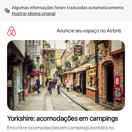
Pular
Algumas informações foram traduzidas automaticamente. 
para
Mostrar idioma original
o
conteúdo
Anuncie seu espaço no Airbnb
Yorkshire: acomodações em campings
Encontre acomodações em campings incríveis no