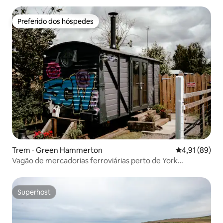
Preferido dos hóspedes
Preferido dos hóspedes
Trem ⋅ Green Hammerton
4,91 de uma a
4,91 (89)
Vagão de mercadorias ferroviárias perto de York
(banheira de hidromassagem privativa)
Superhost
Superhost