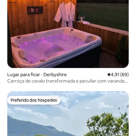
Lugar para ficar ⋅ Derbyshire
4,91 de uma a
4,91 (69)
Carroça de cavalo transformada e peculiar com varanda
panorâmica
Preferido dos hóspedes
Preferido dos hóspedes