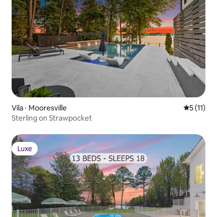
Vila ⋅ Mooresville
5 de uma a
5 (11)
Sterling on Strawpocket
Luxe
Luxe