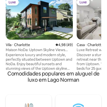
Luxe
Luxe
Luxe
Luxe
Vila ⋅ Charlotte
4,98 de uma avaliação média de
4,98 (49)
Casa ⋅ Charlotte
Maison NoDa: Uptown Skyline Views
Luxe Retreat w/ S
w/Gym Sleeps 14
For Groups
Experience luxury and modern style,
Discover a stunnin
perfectly situated between Uptown and
retreat near the a
NoDa. Enjoy beautiful sunsets and
from Uptown. Wit
stunning views of the Uptown skyline
beds for 25 guests
Comodidades populares em aluguel de
from this private residence,
features elegant l
conveniently located next to Cordelia
kitchen, movie roo
luxo em Lago Norman
Park and the Little Sugar Creek
bars, pool table, p
Greenway. Walk to coffee shops,
arcade. Outdoors,
restaurants, and local breweries with
sauna, fire pit, st
ease! Ideal for groups visiting Charlotte
direct greenway a
for sporting events, concerts, and
retreats and unfo
executive retreats, this custom home is
Private chef, in-