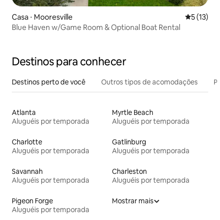
Casa ⋅ Mooresville
5 de uma a
5 (13)
Blue Haven w/Game Room & Optional Boat Rental
Destinos para conhecer
Destinos perto de você
Outros tipos de acomodações
Pr
Atlanta
Myrtle Beach
Aluguéis por temporada
Aluguéis por temporada
Charlotte
Gatlinburg
Aluguéis por temporada
Aluguéis por temporada
Savannah
Charleston
Aluguéis por temporada
Aluguéis por temporada
Pigeon Forge
Mostrar mais
Aluguéis por temporada