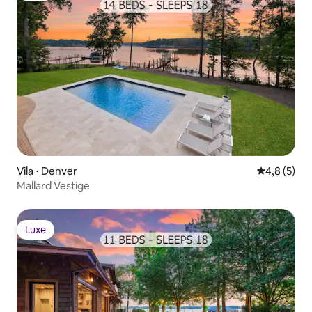
Vila ⋅ Denver
4,8 de uma 
4,8 (5)
Mallard Vestige
Luxe
Luxe