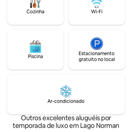
a visual masterpiece designed to
yoga classes availa
impress the most discerning guests.
Cozinha
Wi-Fi
Estacionamento
Piscina
gratuito no local
Ar-condicionado
Outros excelentes aluguéis por
temporada de luxo em Lago Norman