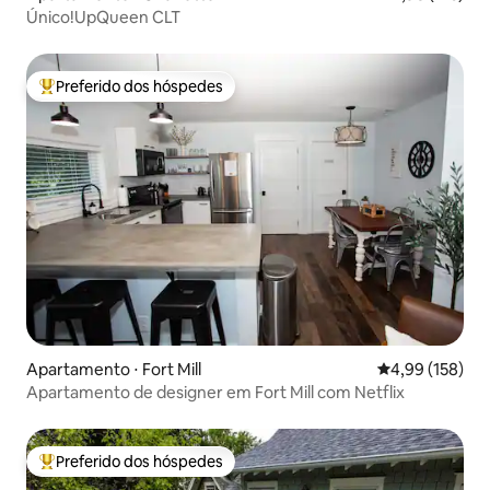
Único!UpQueen CLT
Preferido dos hóspedes
Entre os melhores preferidos dos hóspedes
Apartamento ⋅ Fort Mill
4,99 de uma av
4,99 (158)
Apartamento de designer em Fort Mill com Netflix
Preferido dos hóspedes
Entre os melhores preferidos dos hóspedes