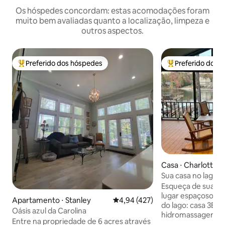
Os hóspedes concordam: estas acomodações foram
muito bem avaliadas quanto a localização, limpeza e
outros aspectos.
Preferido dos hóspedes
Preferido dos 
Entre os melhores preferidos dos hóspedes
Entre os melhore
Casa ⋅ Charlotte
Sua casa no lago e
Esqueça de suas 
lugar espaçoso e tranquilo. 
Apartamento ⋅ Stanley
4,94 de uma avaliação média de 
4,94 (427)
do lago: casa 3BR
Oásis azul da Carolina
hidromassagem, d
Entre na propriedade de 6 acres através
vistas deslumbrantes Fuja para o 