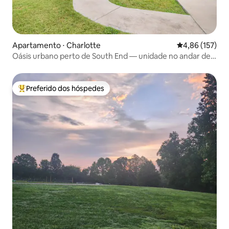
Apartamento ⋅ Charlotte
4,86 de uma av
4,86 (157)
Oásis urbano perto de South End — unidade no andar de
cima
Preferido dos hóspedes
Entre os melhores preferidos dos hóspedes