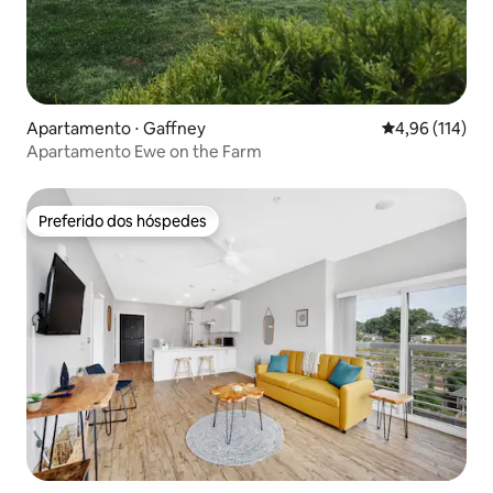
Apartamento ⋅ Gaffney
4,96 de uma av
4,96 (114)
Apartamento Ewe on the Farm
Preferido dos hóspedes
Preferido dos hóspedes