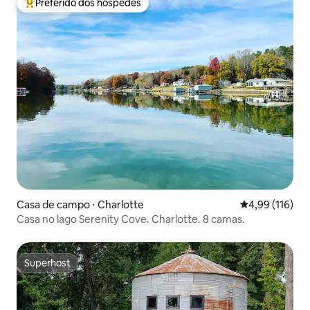
Preferido dos hóspedes
Entre os melhores preferidos dos hóspedes
Casa de campo ⋅ Charlotte
4,99 de uma av
4,99 (116)
Casa no lago Serenity Cove. Charlotte. 8 camas.
Superhost
Superhost