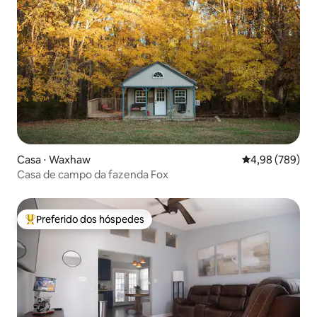
Casa ⋅ Waxhaw
4,98 de uma ava
4,98 (789)
Casa de campo da fazenda Fox
Preferido dos hóspedes
Entre os melhores preferidos dos hóspedes