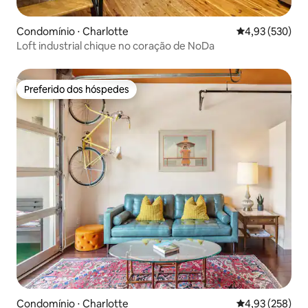
Condomínio ⋅ Charlotte
4,93 de uma av
4,93 (530)
Loft industrial chique no coração de NoDa
Preferido dos hóspedes
Preferido dos hóspedes
Condomínio ⋅ Charlotte
4,93 de uma av
4,93 (258)