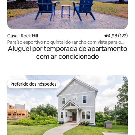
Casa ⋅ Rock Hill
4,98 de uma av
4,98 (122)
Paraíso esportivo no quintal do rancho com vista para o
Aluguel por temporada de apartamento
lago
com ar-condicionado
Preferido dos hóspedes
Preferido dos hóspedes