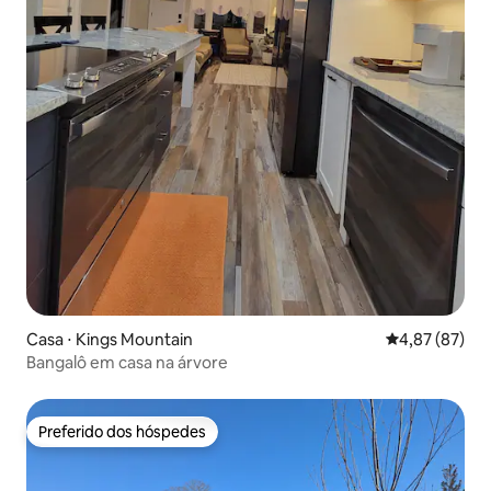
Casa ⋅ Kings Mountain
4,87 de uma a
4,87 (87)
Bangalô em casa na árvore
Preferido dos hóspedes
Preferido dos hóspedes