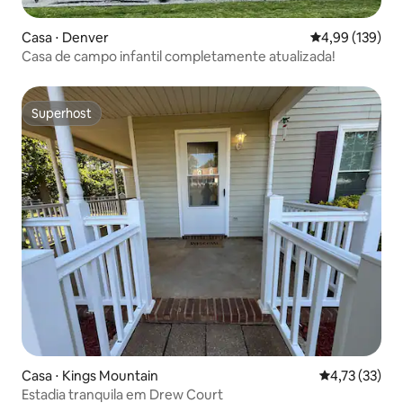
Casa ⋅ Denver
4,99 de uma av
4,99 (139)
Casa de campo infantil completamente atualizada!
Superhost
Superhost
Casa ⋅ Kings Mountain
4,73 de uma a
4,73 (33)
Estadia tranquila em Drew Court