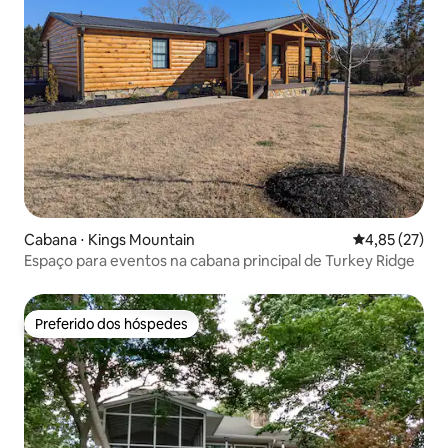
Cabana ⋅ Kings Mountain
4,85 de uma a
4,85 (27)
Espaço para eventos na cabana principal de Turkey Ridge
Preferido dos hóspedes
Preferido dos hóspedes