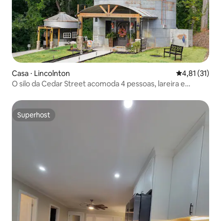
Casa ⋅ Lincolnton
4,81 de uma a
4,81 (31)
O silo da Cedar Street acomoda 4 pessoas, lareira e
banheira de hidromassagem
Superhost
Superhost