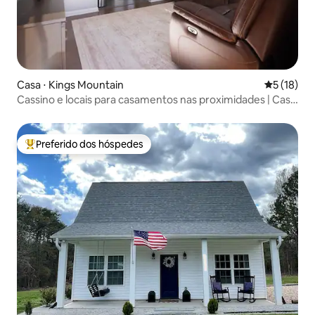
Casa ⋅ Kings Mountain
5 de uma a
5 (18)
Cassino e locais para casamentos nas proximidades | Casa
de 3 quartos
Preferido dos hóspedes
Entre os melhores preferidos dos hóspedes