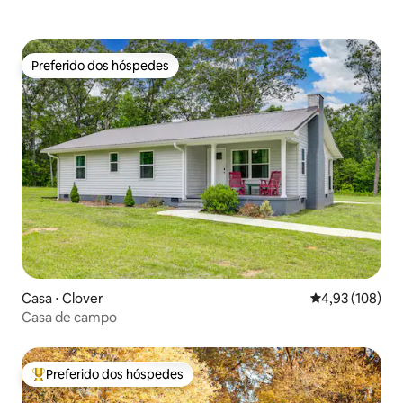
Preferido dos hóspedes
Preferido dos hóspedes
Casa ⋅ Clover
4,93 de uma av
4,93 (108)
Casa de campo
Preferido dos hóspedes
Entre os melhores preferidos dos hóspedes