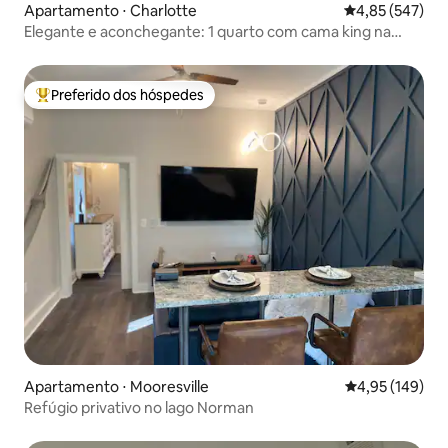
Apartamento ⋅ Charlotte
4,85 de uma av
4,85 (547)
Elegante e aconchegante: 1 quarto com cama king na
praça
Preferido dos hóspedes
Entre os melhores preferidos dos hóspedes
Apartamento ⋅ Mooresville
4,95 de uma av
4,95 (149)
Refúgio privativo no lago Norman