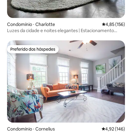
Condomínio ⋅ Charlotte
4,85 de uma av
4,85 (156)
Luzes da cidade e noites elegantes | Estacionamento
gratuito | Limpo
Preferido dos hóspedes
Preferido dos hóspedes
Condomínio ⋅ Cornelius
4,92 de uma av
4,92 (146)