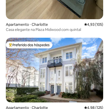
Apartamento ⋅ Charlotte
4,93 de uma av
4,93 (105)
Casa elegante na Plaza Midwood com quintal
Preferido dos hóspedes
Entre os melhores preferidos dos hóspedes
Apartamento ⋅ Charlotte
4,98 de uma av
4,98 (125)