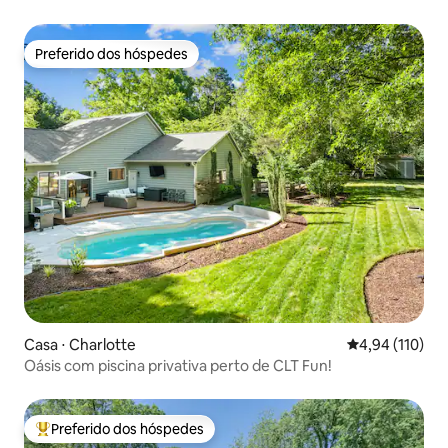
Preferido dos hóspedes
Preferido dos hóspedes
Casa ⋅ Charlotte
4,94 de uma av
4,94 (110)
Oásis com piscina privativa perto de CLT Fun!
Preferido dos hóspedes
Entre os melhores preferidos dos hóspedes