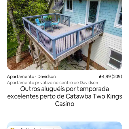
Apartamento ⋅ Davidson
4,99 de uma ava
4,99 (209)
Apartamento privativo no centro de Davidson
Outros aluguéis por temporada
excelentes perto de Catawba Two Kings
Casino