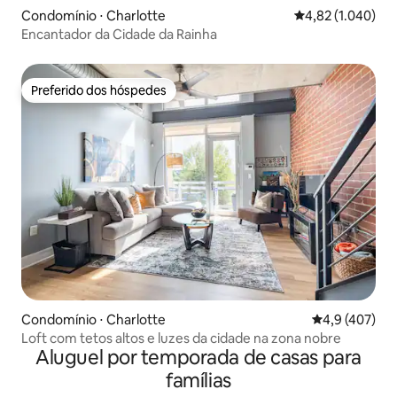
Condomínio ⋅ Charlotte
4,82 de uma aval
4,82 (1.040)
Encantador da Cidade da Rainha
Preferido dos hóspedes
Preferido dos hóspedes
Condomínio ⋅ Charlotte
4,9 de uma av
4,9 (407)
Loft com tetos altos e luzes da cidade na zona nobre
Aluguel por temporada de casas para
famílias