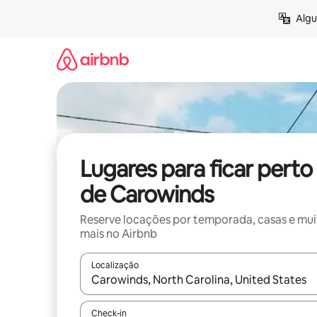
Pular
Algu
para
o
conteúdo
Lugares para ficar perto
de Carowinds
Reserve locações por temporada, casas e mu
mais no Airbnb
Localização
Quando os resultados estiverem disponíveis, expl
Check-in