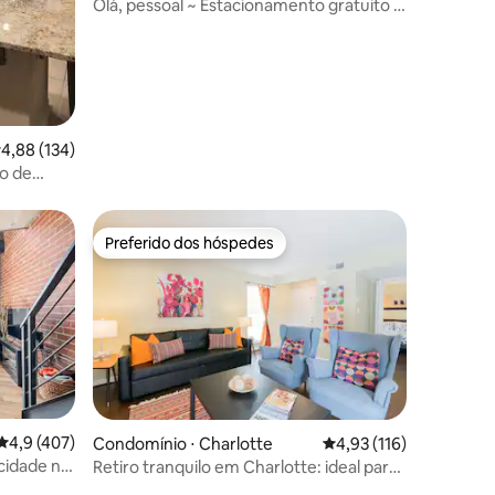
Olá, pessoal ~ Estacionamento gratuito |
Animais de estimação | Plaza Midwood
,88 de uma avaliação média de 5, 134 avaliações
4,88 (134)
o de
Preferido dos hóspedes
Preferido dos hóspedes
4,9 de uma avaliação média de 5, 407 avaliações
4,9 (407)
Condomínio ⋅ Charlotte
4,93 de uma avaliação 
4,93 (116)
 cidade na
Retiro tranquilo em Charlotte: ideal para
ções
idosos