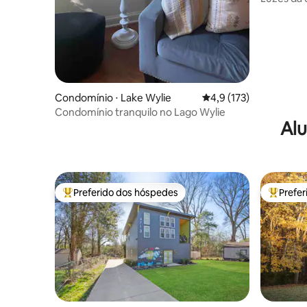
Estaciona
Condomínio ⋅ Lake Wylie
4,9 de uma avaliação m
4,9 (173)
Condomínio tranquilo no Lago Wylie
Alu
Preferido dos hóspedes
Prefe
Entre os melhores preferidos dos hóspedes
Entre os