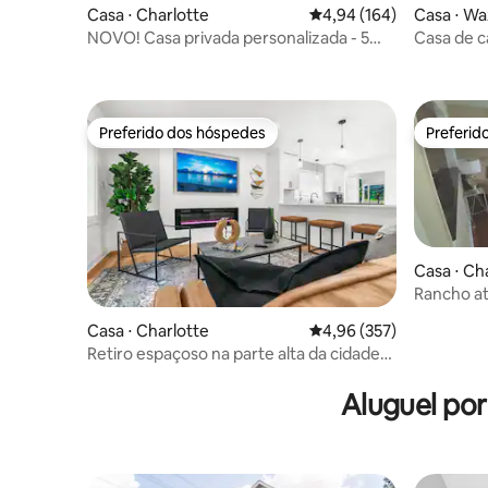
Casa ⋅ Charlotte
4,94 de uma avaliação m
4,94 (164)
Casa ⋅ W
NOVO! Casa privada personalizada - 5
Casa de 
minutos do centro da cidade!
Preferido dos hóspedes
Preferid
Preferido dos hóspedes
Preferid
Casa ⋅ Ch
Rancho at
do MELH
Casa ⋅ Charlotte
4,96 de uma avaliação m
4,96 (357)
Retiro espaçoso na parte alta da cidade
com jacuzzi
Aluguel po