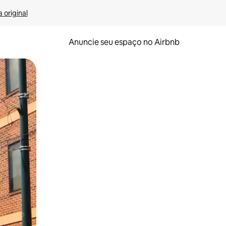
 original
Anuncie seu espaço no Airbnb
 deslizando o dedo na tela.