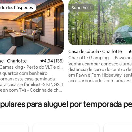
rido dos hóspedes
Superhost
 melhores preferidos dos hóspedes
Superhost
Casa de cúpula ⋅ Charlotte
4
Charlotte Glamping — Fawn an
e ⋅ Charlotte
4,94 de uma avaliação média de 5, 136 avalia
4,94 (136)
Hideaway
Venha acampar conosco a uma
 Camas king • Perto do VLT e do
édia de 5, 103 avaliações
distância de carro do centro de
os quartos com banheiro
em Fawn e Fern Hideaway, sen
 tornam esta casa geminada
acres arborizados com uma es
casais e famílias! -2 KINGS, 1
privada e estacionamento. Al
een com TVs - Cozinha de chef
a graciosa comunidade de vead
te equipada com bar de
esperança de que eles visitem 
e café, geladeira para vinhos -
ulares para aluguel por temporada pe
Desfrute de sua própria cozinh
ara relaxar com lareira externa
mini geladeira, k-cup e micro-
ar livre - Aparelho de
glamping inclui banheiro, lareira
a de sinuca - Garagem e
ar-condicionado. Ele acomoda 
mento gratuito na rua -
com cama queen size e beliche. Use 
e lavar/secar, acomodação
churrasqueira a carvão e a larei