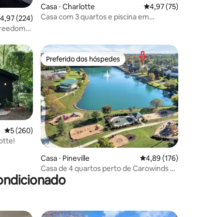
ções
Casa ⋅ Charlotte
4,97 de uma avaliação
4,97 (75)
Casa com 3 quartos e piscina em
,97 de uma avaliação média de 5, 224 avaliações
4,97 (224)
Charlotte | Banheira de hidromassagem
/Freedom
e fliperama
Preferido dos hóspedes
os hóspedes
Preferido dos hóspedes
ções
5 de uma avaliação média de 5, 260 avaliações
5 (260)
otte!
Casa ⋅ Pineville
4,89 de uma avaliação 
4,89 (176)
Casa de 4 quartos perto de Carowinds e
ondicionado
ao lado do lago