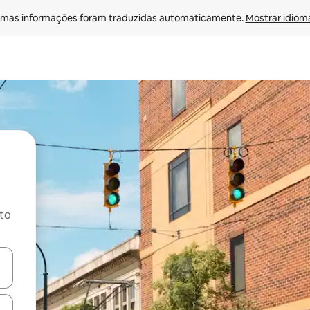
mas informações foram traduzidas automaticamente. 
Mostrar idioma
ito
ore-os usando as seta para cima e para baixo do teclado ou tocando e