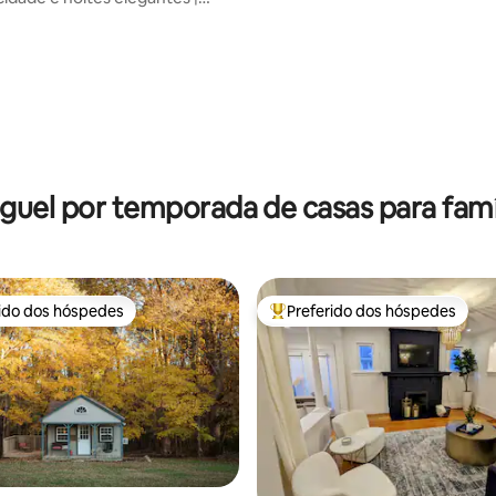
mento gratuito | Limpo
édia de 5, 173 avaliações
guel por temporada de casas para famí
rido dos hóspedes
Preferido dos hóspedes
 melhores preferidos dos hóspedes
Entre os melhores preferidos d