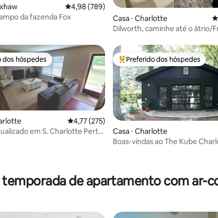
édia de 5, 164 avaliações
axhaw
4,98 de uma avaliação média de 5, 789 avalia
4,98 (789)
campo da fazenda Fox
Casa ⋅ Charlotte
4
Dilworth, caminhe até o átrio
Park, vista para o parque!
o dos hóspedes
Preferido dos hóspedes
o dos hóspedes
Entre os melhores preferidos d
arlotte
4,77 de uma avaliação média de 5, 275 avalia
4,77 (275)
ualizado em S. Charlotte Perto
Casa ⋅ Charlotte
OR GOLFE!
Boas-vindas ao The Kube Charl
édia de 5, 357 avaliações
r temporada de apartamento com ar-c