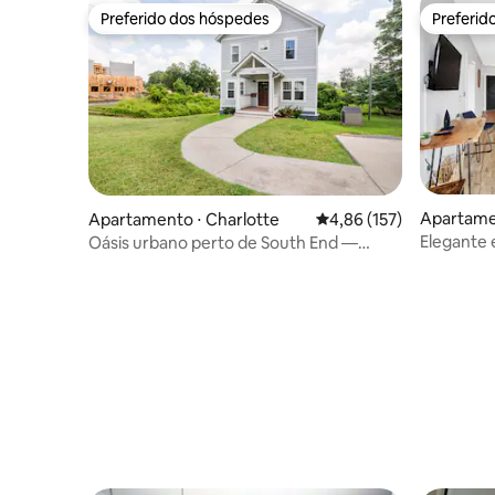
Preferido dos hóspedes
Preferid
Preferido dos hóspedes
Preferid
Apartamen
Apartamento ⋅ Charlotte
4,86 de uma avaliação m
4,86 (157)
Elegante 
Oásis urbano perto de South End —
cama king
unidade no andar de cima