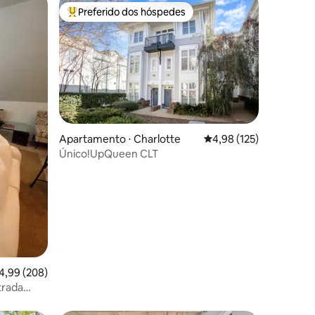
Preferido dos hóspedes
os hóspedes
Entre os melhores preferidos dos hóspedes
ções
Apartamento ⋅ Charlotte
4,98 de uma avaliação 
4,98 (125)
Único!UpQueen CLT
,99 de uma avaliação média de 5, 208 avaliações
4,99 (208)
trada