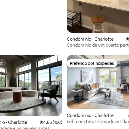
édia de 5, 297 avaliações
Condomínio ⋅ Charlotte
4
Condomínio de um quarto pert
Ballantyne, South Charlotte
st
Preferido dos hóspedes
st
Preferido dos hóspedes
Condomínio ⋅ Charlotte
Loft com tetos altos e luzes da
o ⋅ Charlotte
4,85 de uma avaliação média de 5, 156 avalia
4,85 (156)
zona nobre
cidade e noites elegantes |