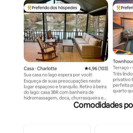
Preferido dos hóspedes
Prefe
Entre os melhores preferidos dos hóspedes
Entre os
Townhous
Terraço •
Casa ⋅ Charlotte
4,96 de uma avaliação m
4,96 (103)
LoSo
Três lind
Sua casa no lago espera por você!
privativo
Esqueça de suas preocupações neste
perfeita para 
lugar espaçoso e tranquilo. Retiro à beira
quarto qu
do lago: casa 3BR com banheira de
totalmen
hidromassagem, doca, churrasqueira e
coquetéis 
Comodidades pop
vistas deslumbrantes Fuja para o refúgio
Terraço p
dos seus sonhos nesta casa à beira do
e iluminação ao 
lago de 3 quartos e 2 banheiros,
DVD, mes
projetada para relaxamento e aventura.
estaciona
Situada à beira-mar, esta propriedade
Máquina d
oferece vistas deslumbrantes para o