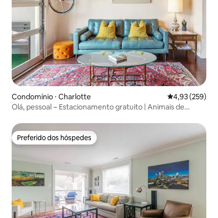
Condomínio ⋅ Charlotte
4,93 de uma av
4,93 (259)
Olá, pessoal ~ Estacionamento gratuito | Animais de
estimação | Plaza Midwood
Preferido dos hóspedes
Preferido dos hóspedes