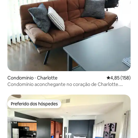
Condomínio ⋅ Charlotte
4,85 de uma av
4,85 (158)
Condomínio aconchegante no coração de Charlotte.
Estacionamento gratuito
Preferido dos hóspedes
Preferido dos hóspedes