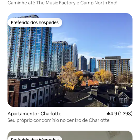
Caminhe até The Music Factory e Camp North End!
Preferido dos hóspedes
Preferido dos hóspedes
Apartamento ⋅ Charlotte
4,9 de uma aval
4,9 (1.398)
Seu próprio condomínio no centro de Charlotte