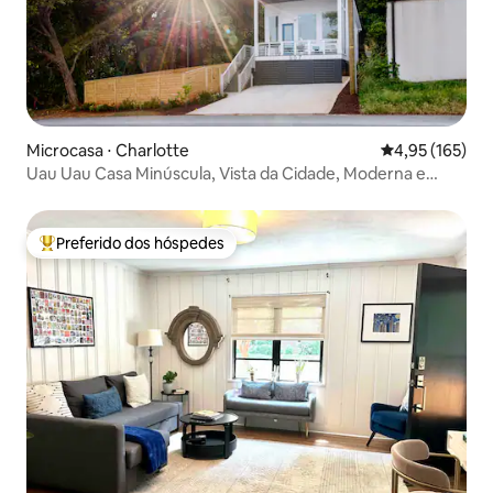
Microcasa ⋅ Charlotte
4,95 de uma av
4,95 (165)
Uau Uau Casa Minúscula, Vista da Cidade, Moderna e
aconchegante!
Preferido dos hóspedes
Entre os melhores preferidos dos hóspedes