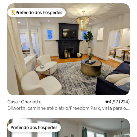
Preferido dos hóspedes
Entre os melhores preferidos dos hóspedes
Casa ⋅ Charlotte
4,97 de uma av
4,97 (224)
Dilworth, caminhe até o átrio/Freedom Park, vista para o
parque!
Preferido dos hóspedes
Preferido dos hóspedes