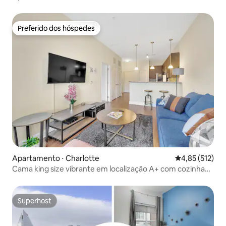
Preferido dos hóspedes
Preferido dos hóspedes
Apartamento ⋅ Charlotte
4,85 de uma av
4,85 (512)
Cama king size vibrante em localização A+ com cozinha
completa
Superhost
Superhost