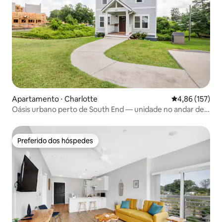
Apartamento ⋅ Charlotte
4,86 de uma av
4,86 (157)
Oásis urbano perto de South End — unidade no andar de
cima
Preferido dos hóspedes
Preferido dos hóspedes