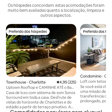
Os hóspedes concordam: estas acomodações foram
muito bem avaliadas quanto a localização, limpeza e
outros aspectos.
Preferido dos hóspedes
Preferido dos hó
Preferido dos hóspedes
Preferido dos hó
Condomínio ⋅ Char
Loft com tetos alt
Townhouse ⋅ Charlotte
4,95 de uma avaliação média de 
4,95 (225)
zona nobre
Se você está cheg
Uptown Rooftop e CAMINHE ATÉ o Bank
uma missão de 13
of America Stadium!
Casa de luxo com sistema de som Sonos
transferência cor
Surround em toda a casa. Desfrute de
prolongado, pode r
vistas do horizonte de Charlottes e do
você escolheu um
estádio a partir do terraço privativo. A
partida. Bem-vindo 
decoração moderna oferece espaço e