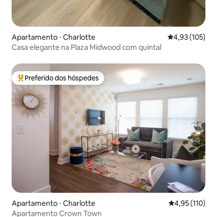
Apartamento ⋅ Charlotte
4,93 de uma av
4,93 (105)
Casa elegante na Plaza Midwood com quintal
Preferido dos hóspedes
Entre os melhores preferidos dos hóspedes
Apartamento ⋅ Charlotte
4,95 de uma av
4,95 (110)
Apartamento Crown Town