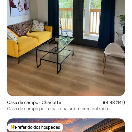
Casa de campo ⋅ Charlotte
4,98 de uma av
4,98 (141)
Casa de campo perto da zona nobre com entrada
privativa e estacionamento
Preferido dos hóspedes
Entre os melhores preferidos dos hóspedes