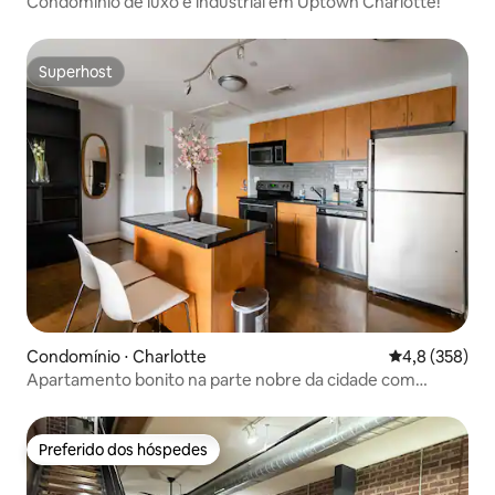
Condomínio de luxo e industrial em Uptown Charlotte!
Superhost
Superhost
Condomínio ⋅ Charlotte
4,8 de uma av
4,8 (358)
Apartamento bonito na parte nobre da cidade com
estacionamento gratuito
Preferido dos hóspedes
Preferido dos hóspedes