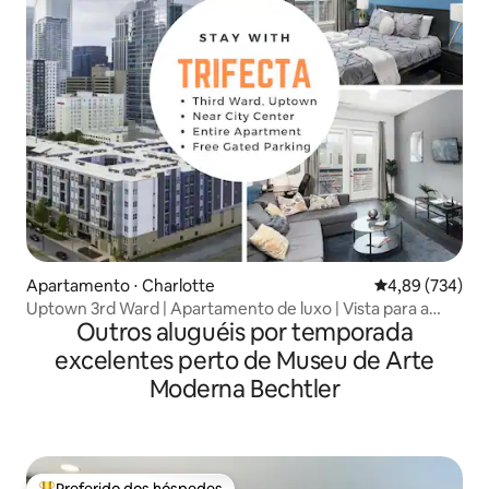
Apartamento ⋅ Charlotte
4,89 de uma ava
4,89 (734)
Uptown 3rd Ward | Apartamento de luxo | Vista para a
Outros aluguéis por temporada
cidade
excelentes perto de Museu de Arte
Moderna Bechtler
Preferido dos hóspedes