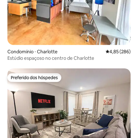
Condomínio ⋅ Charlotte
4,85 de uma ava
4,85 (286)
Estúdio espaçoso no centro de Charlotte
Preferido dos hóspedes
Preferido dos hóspedes