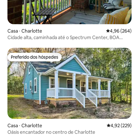
Casa ⋅ Charlotte
4,96 de uma ava
4,96 (264)
Cidade alta, caminhada até o Spectrum Center, BOA
Stadium
Preferido dos hóspedes
Preferido dos hóspedes
Casa ⋅ Charlotte
4,92 de uma av
4,92 (229)
Oásis encantador no centro de Charlotte