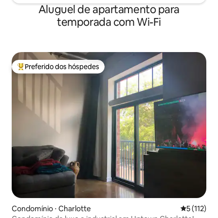
Aluguel de apartamento para
temporada com Wi-Fi
Preferido dos hóspedes
Entre os melhores preferidos dos hóspedes
Condomínio ⋅ Charlotte
5 de uma av
5 (112)