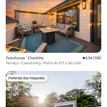
Townhouse ⋅ Charlotte
4,94 de uma av
4,94 (136)
Terraço • Camas king • Perto do VLT e do LoSo
Preferido dos hóspedes
Preferido dos hóspedes