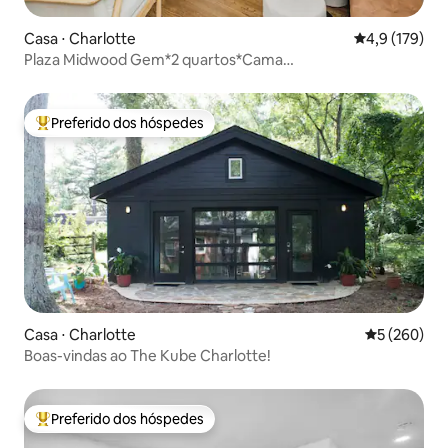
Casa ⋅ Charlotte
4,9 de uma av
4,9 (179)
Plaza Midwood Gem*2 quartos*Cama
king*Estacionamento
Preferido dos hóspedes
Entre os melhores preferidos dos hóspedes
Casa ⋅ Charlotte
5 de uma av
5 (260)
Boas-vindas ao The Kube Charlotte!
Preferido dos hóspedes
Entre os melhores preferidos dos hóspedes