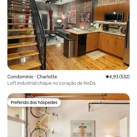
Condomínio ⋅ Charlotte
4,93 de uma av
4,93 (532)
Loft industrial chique no coração de NoDa
Preferido dos hóspedes
Preferido dos hóspedes