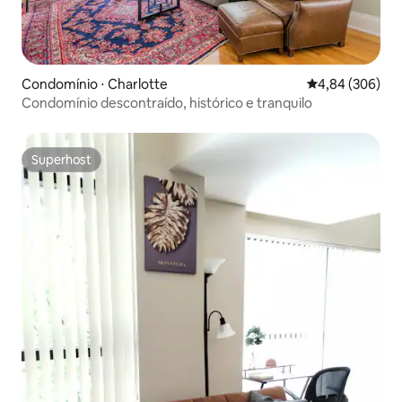
Condomínio ⋅ Charlotte
4,84 de uma ava
4,84 (306)
Condomínio descontraído, histórico e tranquilo
Superhost
Superhost