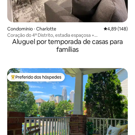
Condomínio ⋅ Charlotte
4,89 de uma av
4,89 (148)
Coração do 4º Distrito, estadia espaçosa +
Aluguel por temporada de casas para
estacionamento gratuito
famílias
Preferido dos hóspedes
Entre os melhores preferidos dos hóspedes