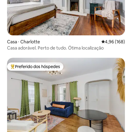
Casa ⋅ Charlotte
4,96 de uma av
4,96 (168)
Casa adorável. Perto de tudo. Ótima localização
Preferido dos hóspedes
Entre os melhores preferidos dos hóspedes