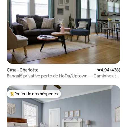
Casa ⋅ Charlotte
4,94 de uma av
4,94 (438)
Bangalô privativo perto de NoDa/Uptown — Caminhe até
o metrô leve
Preferido dos hóspedes
Entre os melhores preferidos dos hóspedes