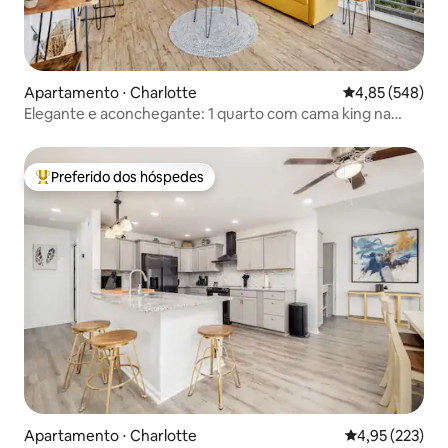
Apartamento ⋅ Charlotte
4,85 de uma ava
4,85 (548)
Elegante e aconchegante: 1 quarto com cama king na
praça
Preferido dos hóspedes
Entre os melhores preferidos dos hóspedes
Apartamento ⋅ Charlotte
4,95 de uma av
4,95 (223)